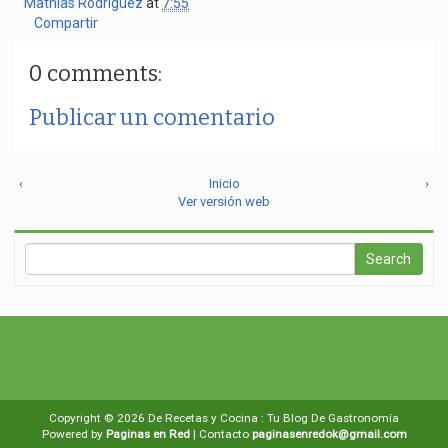
Mathias Rodriguez
at
7:55
Compartir
0 comments:
Publicar un comentario
‹
Inicio
›
Ver versión web
Copyright ©
2026
De Recetas y Cocina : Tu Blog De Gastronomía
Powered by
Paginas en Red
| Contacto
paginasenredok@gmail.com