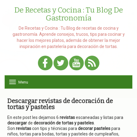
De Recetas y Cocina : Tu Blog De
Gastronomía
De Recetas y Cocina : Tu Blog de recetas de cocina y
gastronomía. Aprende consejos, trucos, tips para cocinar y
hacer los mejores platos, además de obtener la mejor
inspiración en pastelería para decoración de tortas.
Menu
T
o
g
g
Descargar revistas de decoración de
l
tortas y pasteles
e
n
En este post les dejamos 6
revistas
escaneadas y listas para
a
descargar
de
decoración de tortas y pasteles
.
v
Son
revistas
con tips y técnicas para
decorar pasteles
para
i
niños, tortas para bodas, tortas y pasteles de cumpleaños,