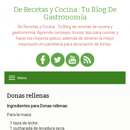
De Recetas y Cocina : Tu Blog De
Gastronomía
De Recetas y Cocina : Tu Blog de recetas de cocina y
gastronomía. Aprende consejos, trucos, tips para cocinar y
hacer los mejores platos, además de obtener la mejor
inspiración en pastelería para decoración de tortas.
Menu
T
o
g
g
Donas rellenas
l
e
Ingredientes para Donas rellenas:
n
Para la masa:
a
v
1 taza de leche
i
1 cucharada de levadura seca