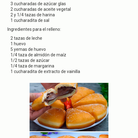
g
3 cucharadas de azúcar glas
a
2 cucharadas de aceite vegetal
t
2 y 1/4 tazas de harina
i
1 cucharadita de sal
o
n
Ingredientes para el relleno:
2 tazas de leche
1 huevo
5 yemas de huevo
1/4 taza de almidón de maíz
1/2 tazas de azúcar
1/4 taza de margarina
1 cucharadita de extracto de vainilla