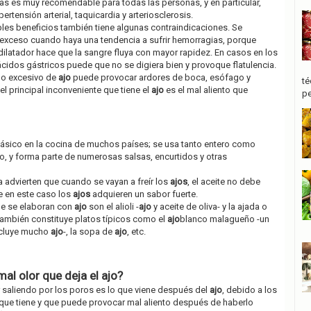
as es muy recomendable para todas las personas, y en particular,
rtensión arterial, taquicardia y arteriosclerosis.
les beneficios también tiene algunas contraindicaciones. Se
exceso cuando haya una tendencia a sufrir hemorragias, porque
ilatador hace que la sangre fluya con mayor rapidez. En casos en los
ácidos gástricos puede que no se digiera bien y provoque flatulencia.
mo excesivo de
ajo
puede provocar ardores de boca, esófago y
té
l principal inconveniente que tiene el
ajo
es el mal aliento que
pe
básico en la cocina de muchos países; se usa tanto entero como
vo, y forma parte de numerosas salsas, encurtidos y otras
a advierten que cuando se vayan a freír los
ajos
, el aceite no debe
ue en este caso los
ajos
adquieren un sabor fuerte.
ue se elaboran con
ajo
son el alioli -
ajo
y aceite de oliva- y la ajada o
ambién constituye platos típicos como el
ajo
blanco malagueño -un
ncluye mucho
ajo
-, la sopa de
ajo
, etc.
al olor que deja el ajo?
 saliendo por los poros es lo que viene después del
ajo
, debido a los
ue tiene y que puede provocar mal aliento después de haberlo