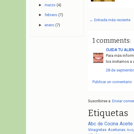
►
marzo
(4)
►
febrero
(7)
← Entrada más reciente
►
enero
(7)
1 comments:
CUIDA TU ALIE
Para más informa
los invitamos a 
28 de septiembr
Publicar un comentario
Suscribirse a:
Enviar come
Etiquetas
Abc de Cocina
Aceite
Vinagretas
Aceitunas
Acel