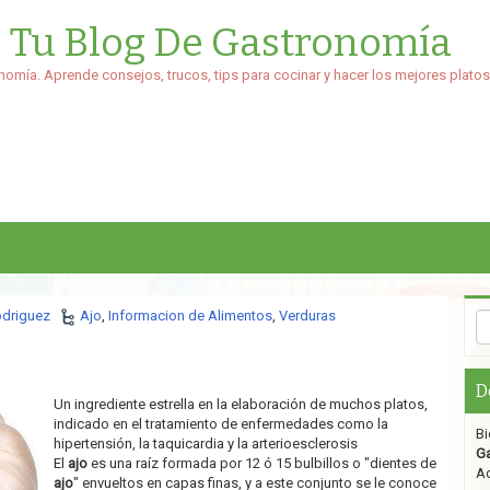
: Tu Blog De Gastronomía
nomía. Aprende consejos, trucos, tips para cocinar y hacer los mejores platos
odriguez
Ajo
,
Informacion de Alimentos
,
Verduras
D
Un ingrediente estrella en la elaboración de muchos platos,
indicado en el tratamiento de enfermedades como la
Bi
hipertensión, la taquicardia y la arterioesclerosis
G
El
ajo
es una raíz formada por 12 ó 15 bulbillos o "dientes de
Aq
ajo
" envueltos en capas finas, y a este conjunto se le conoce