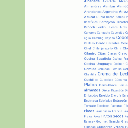
Albahaca
Alcap
Alcachofa
Almendras
Almibar
Almid
Arroz
Arándanos
Argentina
Azúcar Rubia
Bacon
Bambú
Berenjena
Beneficios
Bicarbo
Brócoli
Budín
Buenos Aires
Cangrejo
Cannabis
Capelettis
C
Cebol
agua
Catering
Cayena
Cerdo
Cereales
Cere
Centeno
Chef
Ch
Chile jalapeño
Chilli
Cilantro
Citas
Clavo
Clases
Cocina Española
Cocina Fr
Cocina Uruguaya
C
Cocinar
Comida
Co
Comidas
Comino
Crema de Lec
Chantilly
Cuchillos
Cupcakes
Cúrcuma
Platos
Demi-Glacé
Demi-
alimentos
Dieta
Digestión
Di
Eneldo
Embutidos
Energía
Enl
Espinaca
Estragón
Estofados
Tomate
Fé
Facebook
Facturas
Platos
Frambuesa
Francia
Fra
Frutos Secos
Frutos Rojos
Fu
Ramsay
Gourmet
Granola
Gras
Guisantes Verdes
Guindas
H