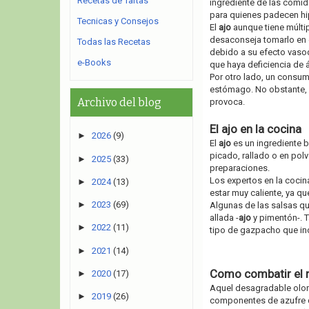
Recetas de Tartas
ingrediente de las comid
para quienes padecen hipe
Tecnicas y Consejos
El
ajo
aunque tiene múltip
desaconseja tomarlo en 
Todas las Recetas
debido a su efecto vasod
e-Books
que haya deficiencia de 
Por otro lado, un consu
estómago. No obstante, e
Archivo del blog
provoca.
El ajo en la cocina
►
2026
(9)
El
ajo
es un ingrediente 
picado, rallado o en pol
►
2025
(33)
preparaciones.
Los expertos en la cocin
►
2024
(13)
estar muy caliente, ya q
►
2023
(69)
Algunas de las salsas q
allada -
ajo
y pimentón-. T
►
2022
(11)
tipo de gazpacho que i
►
2021
(14)
Como combatir el m
►
2020
(17)
Aquel desagradable olor
►
2019
(26)
componentes de azufre q