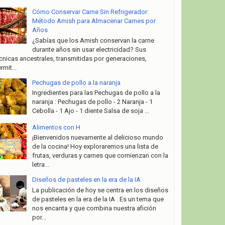
Cómo Conservar Carne Sin Refrigerador:
Método Amish para Almacenar Carnes por
Años
¿Sabías que los Amish conservan la carne
durante años sin usar electricidad? Sus
cnicas ancestrales, transmitidas por generaciones,
rmit...
Pechugas de pollo a la naranja
Ingredientes para las Pechugas de pollo a la
naranja : Pechugas de pollo - 2 Naranja - 1
Cebolla - 1 Ajo - 1 diente Salsa de soja ...
Alimentos con H
¡Bienvenidos nuevamente al delicioso mundo
de la cocina! Hoy exploraremos una lista de
frutas, verduras y carnes que comienzan con la
letra...
Diseños de pasteles en la era de la IA
La publicación de hoy se centra en los diseños
de pasteles en la era de la IA . Es un tema que
nos encanta y que combina nuestra afición
por...