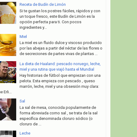
Receta de Budín de Limón
Si te gustan los postres fáciles, rápidos y con
un toque fresco, este Budín de Limón es la
opción perfecta para ti. Con pocos
ingredientes y...
Miel
La miel es un fluido dulce y viscoso producido
por las abejas a partir del néctar de las flores o
de secreciones de partes vivas de plantas ...
La dieta de Haaland: pescado noruego, leche,
miel y una rutina que viajó hasta el Mundial
Hay historias de fútbol que empiezan con una
pelota. Esta empieza con pescado , queso
marrón, leche, miel y una obsesión muy clara:
e Erli...
Sal
La sal de mesa, conocida popularmente de
forma abreviada como sal , se trata de la sal
específica denominada cloruro sódico (o
cloruro de ...
Leche