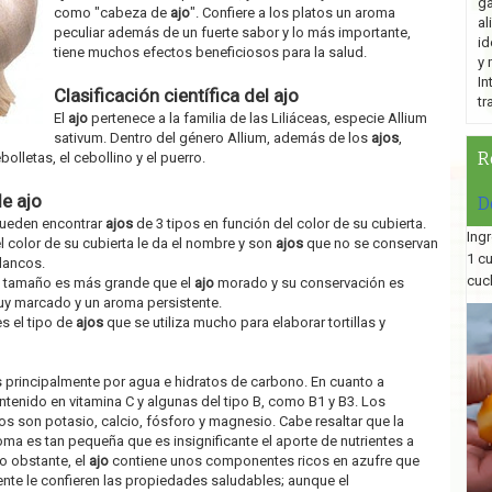
ga
como "cabeza de
ajo
". Confiere a los platos un aroma
al
peculiar además de un fuerte sabor y lo más importante,
id
tiene muchos efectos beneficiosos para la salud.
y 
In
Clasificación científica del ajo
tr
El
ajo
pertenece a la familia de las Liliáceas, especie Allium
sativum. Dentro del género Allium, además de los
ajos
,
R
bolletas, el cebollino y el puerro.
de ajo
D
pueden encontrar
ajos
de 3 tipos en función del color de su cubierta.
Ingr
 color de su cubierta le da el nombre y son
ajos
que no se conservan
1 c
lancos.
cuc
 tamaño es más grande que el
ajo
morado y su conservación es
uy marcado y un aroma persistente.
es el tipo de
ajos
que se utiliza mucho para elaborar tortillas y
principalmente por agua e hidratos de carbono. En cuanto a
ntenido en vitamina C y algunas del tipo B, como B1 y B3. Los
 son potasio, calcio, fósforo y magnesio. Cabe resaltar que la
ma es tan pequeña que es insignificante el aporte de nutrientes a
o obstante, el
ajo
contiene unos componentes ricos en azufre que
te le confieren las propiedades saludables; aunque el