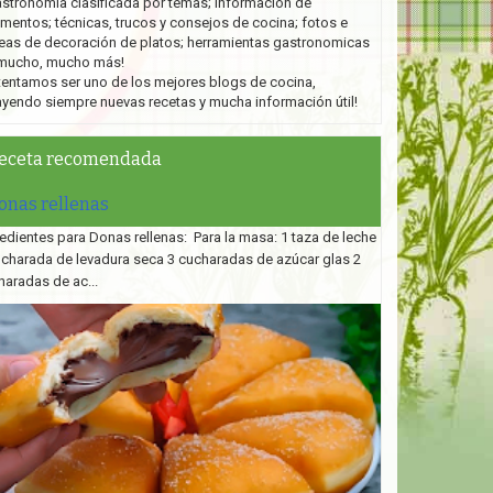
stronomía clasificada por temas; información de
imentos; técnicas, trucos y consejos de cocina; fotos e
eas de decoración de platos;
herramientas gastronomicas
mucho, mucho más!
tentamos ser uno de los mejores blogs de cocina,
ayendo siempre nuevas recetas y mucha información útil!
eceta recomendada
onas rellenas
edientes para Donas rellenas: Para la masa: 1 taza de leche
ucharada de levadura seca 3 cucharadas de azúcar glas 2
haradas de ac...