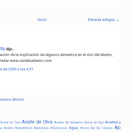
Inicio
Entrada antigua →
NTO
dijo...
ción de la implicación de algunos alimentos en el olor del aliento,
visitar www.cuidatualiento.com
e de 2009 a las 4:37
ntarios (Atom)
Aceite de Oliva
Aceites y
Aceite de Sésamo
Aceite de Coco
Aceite de Soja
Ajo
Agua
Aceto Balsámico
Aderezos
Ají
ga
Afrodisíacos
Ahorro
Ají Catalán