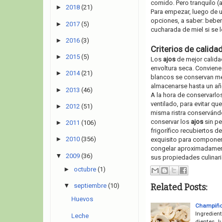
comido. Pero tranquilo (
►
2018
(21)
Para empezar, luego de u
opciones, a saber: beber
►
2017
(5)
cucharada de miel si se l
►
2016
(3)
Criterios de calida
►
2015
(5)
Los
ajos
de mejor calidad
envoltura seca. Convien
►
2014
(21)
blancos se conservan me
almacenarse hasta un añ
►
2013
(46)
A la hora de conservarlo
ventilado, para evitar q
►
2012
(51)
misma ristra conservándo
conservar los
ajos
sin pe
►
2011
(106)
frigorífico recubiertos d
►
2010
(356)
exquisito para componer
congelar aproximadamente
▼
2009
(36)
sus propiedades culinari
►
octubre
(1)
Related Posts:
▼
septiembre
(10)
Huevos
Champiñon
Ingredien
Leche
dientes J