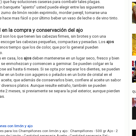
a) que hay soluciones caseras para combatir tales plagas.
n banquete "ajiento" usted puede elegir entre las siguientes
 zumo de limón recién exprimido, morder perejil, tomarse una
e hace mas fácil o por último beber un vaso de leche o de vino tinto.
d en la compra y conservación del ajo
 son los que tienen las cabezas firmes, sin brotes y con una
e escoger las cabezas pequeñas, compactas y pesadas. Los
ajos
nos tiempo que los de color, que por lo general pueden
o.
s en casa, los
ajos
deben mantenerse en un lugar seco, fresco y bien
ue se enmohezcan y comiencen a germinar. Se pueden colgar en la
se así hasta 6 meses. Si se opta por separar los dientes, se pueden
lar en un bote con agujeros o pelados en un bote de cristal en el
e aceite, que además de conservarlos bien, confiere al aceite un sabor
 diversos platos. Aunque resulte extraño, también se pueden
 2 meses, si previamente se separa la piel exterior, aunque pierden
qu
as.
es con limón y ajo
tes para los Champiñones con limón y ajo : Champiñones - 500 gr Ajo - 2
ugo de Limón - Cantidad necesaria Aceite - Cantidad necesaria Sal -