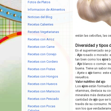
Fotos de Platos
Informacion de Alimentos
Noticias del Blog
Recetas Calientes
Recetas Vegetarianas
están las cebollas, las ce
Recetas con Arroz
Diversidad y tipos 
Recetas con Carne
En el supermercado se 
Recetas con Conejo
-
Ajo
rosado o morado: el
tan bien como los
ajos
b
Recetas con Cordero
-
Ajo
blanco o común: su
buena. Tiene un sabor m
Recetas con Frutas
- Ajete o
ajo
tierno: este 
Recetas con Hongos
revueltos.
Valor nutritivo del ajo
Recetas con Huevos
Los
ajos
están formados 
vitaminas, destaca su co
Recetas con Mariscos
minerales más destacados
Recetas con Pescado
cantidad de
ajo
que se to
través de su consumo. N
Recetas con Pocas
son los que verdaderamen
Calorías