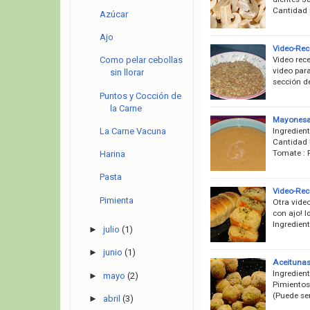
Cantidad 
Azúcar
Ajo
Video-Rece
Video rece
Como pelar cebollas
video par
sin llorar
sección de
Puntos y Cocción de
la Carne
Mayonesa
Ingredient
La Carne Vacuna
Cantidad 
Tomate : 
Harina
Pasta
Video-Rec
Pimienta
Otra video
con ajo! 
Ingredient
►
julio
(1)
►
junio
(1)
Aceitunas
Ingredien
►
mayo
(2)
Pimientos,
(Puede ser
►
abril
(3)