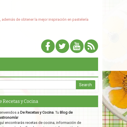
, además de obtener la mejor inspiración en pastelería
e Recetas y Cocina
envenidos a
De Recetas y Cocina
. Tu
Blog de
astronomía
!
uí encontrarás recetas de cocina; información de