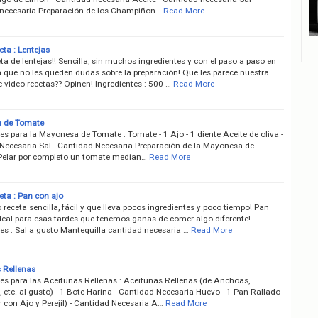
necesaria Preparación de los Champiñon…
Read More
ta : Lentejas
ta de lentejas!! Sencilla, sin muchos ingredientes y con el paso a paso en
a que no les queden dudas sobre la preparación! Que les parece nuestra
 video recetas?? Opinen! Ingredientes : 500 …
Read More
 de Tomate
es para la Mayonesa de Tomate : Tomate - 1 Ajo - 1 diente Aceite de oliva -
Necesaria Sal - Cantidad Necesaria Preparación de la Mayonesa de
Pelar por completo un tomate median…
Read More
eta : Pan con ajo
 receta sencilla, fácil y que lleva pocos ingredientes y poco tiempo! Pan
Ideal para esas tardes que tenemos ganas de comer algo diferente!
es : Sal a gusto Mantequilla cantidad necesaria …
Read More
 Rellenas
tes para las Aceitunas Rellenas : Aceitunas Rellenas (de Anchoas,
 etc. al gusto) - 1 Bote Harina - Cantidad Necesaria Huevo - 1 Pan Rallado
 con Ajo y Perejil) - Cantidad Necesaria A…
Read More