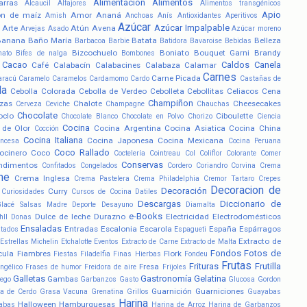
Alimentación
Alimentos
arras
Alcaucil
Alfajores
Alimentos transgénicos
Apio
ón de maíz
Amor
Ananá
Amish
Anchoas
Anís
Antioxidantes
Aperitivos
Azúcar
Azúcar Impalpable
Arte
Atún
Avena
Arvejas
Asado
Azúcar moreno
Banana
Baño María
Batata
Belleza
Barbacoa
Barbie
Batidora
Bavaroise
Bebidas
Bizcochuelo
Boniato
Bouquet Garni
Brandy
nato
Bifes de nalga
Bombones
Cacao
Caldos
Canela
Café
Calabacín
Calabacines
Calabaza
Calamar
Carnes
Carne Picada
aracú
Caramelo
Caramelos
Cardamomo
Cardo
Castañas de
la
Cebolla Colorada
Cebolla de Verdeo
Cebolleta
Cebollitas
Celiacos
Cena
Champiñon
zas
Chalote
Cheesecakes
Cerveza
Ceviche
Champagne
Chauchas
Chocolate
oclo
Ciboulette
Chocolate Blanco
Chocolate en Polvo
Chorizo
Ciencia
Cocina
 de Olor
Cocina Argentina
Cocina Asiatica
Cocina China
Cocción
Cocina Italiana
Cocina Japonesa
Cocina Mexicana
ancesa
Cocina Peruana
Coco Rallado
ocinero
Coco
Coctelería
Cointreau
Col
Coliflor
Colorante
Comer
Conservas
ndimentos
Confitados
Congelados
Cordero
Coriandro
Corvina
Crema
he
Crema Inglesa
Crema Pastelera
Crema Philadelphia
Cremor Tartaro
Crepes
Decoracion de
Decoración
Curry
Curiosidades
Cursos de Cocina
Datiles
Descargas
Diccionario de
Glacé Salsas Madre
Deporte
Desayuno
Diamalta
e-Books
Dulce de leche
Durazno
Electricidad
Electrodomésticos
hll
Donas
Ensaladas
Entradas
Escalonia
Escarola
España
Espárragos
atados
Espagueti
Extracto de
Estrellas Michelin
Etchalotte
Eventos
Extracto de Carne
Extracto de Malta
Fondos
Fotos de
cula
Fiambres
Flork
Fiestas
Filadelfia
Finas Hierbas
Fondeu
Frutas
Frituras
Frutilla
Fresa
ngélico
Frases de humor
Freidora de aire
Frijoles
Galletas
Gastronomía
Gelatina
Gambas
ego
Garbanzos
Gasto
Glucosa
Gordon
Guarnición
Guarniciones
a de Cerdo
Grasa Vacuna
Grenatina
Grillos
Guayabas
Harina
Halloween
Hamburguesas
abas
Harina de Arroz
Harina de Garbanzos