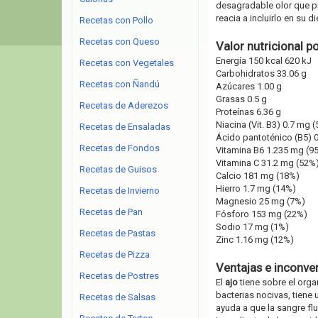
desagradable olor que 
reacia a incluirlo en su di
Recetas con Pollo
Recetas con Queso
Valor nutricional p
Energía 150 kcal 620 kJ
Recetas con Vegetales
Carbohidratos 33.06 g
Recetas con Ñandú
Azúcares 1.00 g
Grasas 0.5 g
Recetas de Aderezos
Proteínas 6.36 g
Niacina (Vit. B3) 0.7 mg 
Recetas de Ensaladas
Ácido pantoténico (B5) 
Recetas de Fondos
Vitamina B6 1.235 mg (9
Vitamina C 31.2 mg (52%
Recetas de Guisos
Calcio 181 mg (18%)
Hierro 1.7 mg (14%)
Recetas de Invierno
Magnesio 25 mg (7%)
Recetas de Pan
Fósforo 153 mg (22%)
Sodio 17 mg (1%)
Recetas de Pastas
Zinc 1.16 mg (12%)
Recetas de Pizza
Ventajas e inconve
Recetas de Postres
El
ajo
tiene sobre el orga
bacterias nocivas, tiene 
Recetas de Salsas
ayuda a que la sangre flu