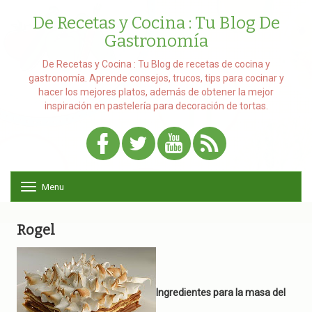
De Recetas y Cocina : Tu Blog De
Gastronomía
De Recetas y Cocina : Tu Blog de recetas de cocina y
gastronomía. Aprende consejos, trucos, tips para cocinar y
hacer los mejores platos, además de obtener la mejor
inspiración en pastelería para decoración de tortas.
Menu
T
o
g
g
Rogel
l
e
n
a
v
Ingredientes para la masa del
i