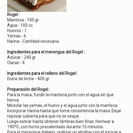
g
a
t
Rogel :
i
Manteca - 100 gr
o
Agua - 100 cc
n
Huevos - 1
Yemas - 6
Harina - Cantidad necesaria
Ingredientes para el merengue del Rogel :
Azúcar - 240 gr
Claras - 4
Ingredientes para el relleno del Rogel :
Dulce de leche - 400 gr
Preparación del Rogel :
Para la masa, fundir la manteca junto con el agua sin que
hierva.
Mezclar las yemas, el huevo y el agua junto con la manteca.
Incorporar harina hasta que tome consistencia la masa. Dejar
reposar cubierta para que no se seque.
Luego estirar hasta obtener láminas bien finas. Hornear a
190ºC, con horno precalentado durante 15 minutos.
Para el merengue italiano, realizar un almíbar con el azúcar a