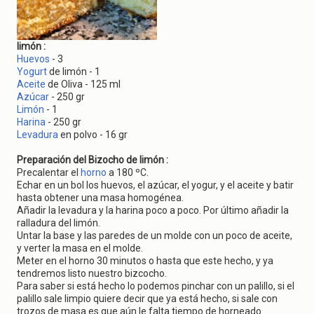
g
a
t
i
limón :
o
Huevos
- 3
n
Yogurt
de limón - 1
Aceite
de Oliva - 125 ml
Azúcar
- 250 gr
Limón
- 1
Harina
- 250 gr
Levadura
en polvo - 16 gr
Preparación del Bizocho de limón :
Precalentar el
horno
a 180 ºC.
Echar en un bol los huevos, el azúcar, el yogur, y el aceite y batir
hasta obtener una masa homogénea.
Añadir la levadura y la harina poco a poco. Por último añadir la
ralladura del limón.
Untar la base y las paredes de un molde con un poco de aceite,
y verter la masa en el molde.
Meter en el horno 30 minutos o hasta que este hecho, y ya
tendremos listo nuestro bizcocho.
Para saber si está hecho lo podemos pinchar con un palillo, si el
palillo sale limpio quiere decir que ya está hecho, si sale con
trozos de masa es que aún le falta tiempo de horneado.