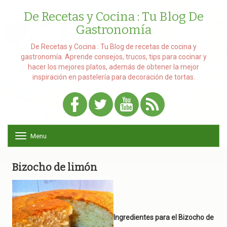
De Recetas y Cocina : Tu Blog De
Gastronomía
De Recetas y Cocina : Tu Blog de recetas de cocina y
gastronomía. Aprende consejos, trucos, tips para cocinar y
hacer los mejores platos, además de obtener la mejor
inspiración en pastelería para decoración de tortas.
Menu
T
o
g
g
Bizocho de limón
l
e
n
a
v
Ingredientes para el Bizocho de
i