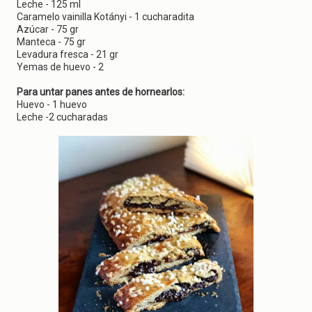
g
Leche - 125 ml
a
Caramelo vainilla Kotányi - 1 cucharadita
t
Azúcar - 75 gr
i
Manteca - 75 gr
o
Levadura fresca - 21 gr
n
Yemas de huevo - 2
Para untar panes antes de hornearlos:
Huevo - 1 huevo
Leche -2 cucharadas