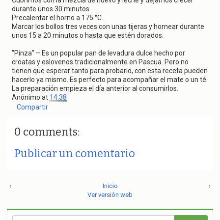
Cubrimos con la mezcla de huevo y leche y dejamos crecer
durante unos 30 minutos.
Precalentar el horno a 175 °C.
Marcar los bollos tres veces con unas tijeras y hornear durante
unos 15 a 20 minutos o hasta que estén dorados.
"Pinza" – Es un popular pan de levadura dulce hecho por
croatas y eslovenos tradicionalmente en Pascua. Pero no
tienen que esperar tanto para probarlo, con esta receta pueden
hacerlo ya mismo. Es perfecto para acompañar el mate o un té.
La preparación empieza el día anterior al consumirlos.
Anónimo
at
14:38
Compartir
0 comments:
Publicar un comentario
‹
Inicio
›
Ver versión web