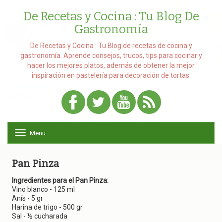
De Recetas y Cocina : Tu Blog De
Gastronomía
De Recetas y Cocina : Tu Blog de recetas de cocina y
gastronomía. Aprende consejos, trucos, tips para cocinar y
hacer los mejores platos, además de obtener la mejor
inspiración en pastelería para decoración de tortas.
Menu
T
o
g
g
Pan Pinza
l
e
Ingredientes para el Pan Pinza:
n
Vino blanco - 125 ml
a
Anís - 5 gr
v
Harina de trigo - 500 gr
i
Sal - ½ cucharada