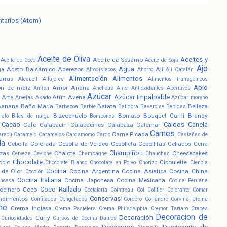
ntarios (Atom)
Aceite de Oliva
Aceites y
Aceite de Sésamo
Aceite de Coco
Aceite de Soja
Ajo
Agua
Aceto Balsámico
Aderezos
Ají
ga
Afrodisíacos
Ahorro
Ají Catalán
Alimentación
Alimentos
arras
Alcaucil
Alfajores
Alimentos transgénicos
Apio
ón de maíz
Amor
Ananá
Amish
Anchoas
Anís
Antioxidantes
Aperitivos
Azúcar
Azúcar Impalpable
Arte
Atún
Avena
Arvejas
Asado
Azúcar moreno
Banana
Baño María
Batata
Belleza
Barbacoa
Barbie
Batidora
Bavaroise
Bebidas
Bizcochuelo
Boniato
Bouquet Garni
Brandy
nato
Bifes de nalga
Bombones
Cacao
Caldos
Canela
Café
Calabacín
Calabacines
Calabaza
Calamar
Carnes
Carne Picada
aracú
Caramelo
Caramelos
Cardamomo
Cardo
Castañas de
la
Cebolla Colorada
Cebolla de Verdeo
Cebolleta
Cebollitas
Celiacos
Cena
Champiñon
zas
Chalote
Cheesecakes
Cerveza
Ceviche
Champagne
Chauchas
Chocolate
oclo
Ciboulette
Chocolate Blanco
Chocolate en Polvo
Chorizo
Ciencia
Cocina
 de Olor
Cocina Argentina
Cocina Asiatica
Cocina China
Cocción
Cocina Italiana
Cocina Japonesa
Cocina Mexicana
ancesa
Cocina Peruana
Coco Rallado
ocinero
Coco
Coctelería
Cointreau
Col
Coliflor
Colorante
Comer
Conservas
ndimentos
Confitados
Congelados
Cordero
Coriandro
Corvina
Crema
he
Crema Inglesa
Crema Pastelera
Crema Philadelphia
Cremor Tartaro
Crepes
Decoracion de
Decoración
Curry
Curiosidades
Cursos de Cocina
Datiles