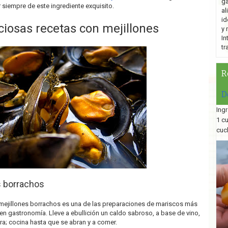
ga
siempre de este ingrediente exquisito.
al
id
iciosas recetas con mejillones
y 
In
tr
R
D
Ingr
1 c
cuc
s borrachos
 mejillones borrachos es una de las preparaciones de mariscos más
n gastronomía. Lleve a ebullición un caldo sabroso, a base de vino,
ra; cocina hasta que se abran y a comer.