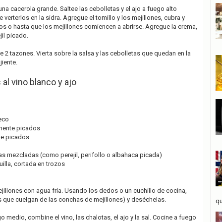
 una cacerola grande. Saltee las cebolletas y el ajo a fuego alto
 verterlos en la sidra. Agregue el tomillo y los mejillones, cubra y
os o hasta que los mejillones comiencen a abrirse. Agregue la crema,
il picado.
re 2 tazones. Vierta sobre la salsa y las cebolletas que quedan en la
jiente.
 al vino blanco y ajo
eco
amente picados
te picados
cas mezcladas (como perejil, perifollo o albahaca picada)
lla, cortada en trozos
ejillones con agua fría. Usando los dedos o un cuchillo de cocina,
s que cuelgan de las conchas de mejillones) y deséchelas.
qu
o medio, combine el vino, las chalotas, el ajo y la sal. Cocine a fuego