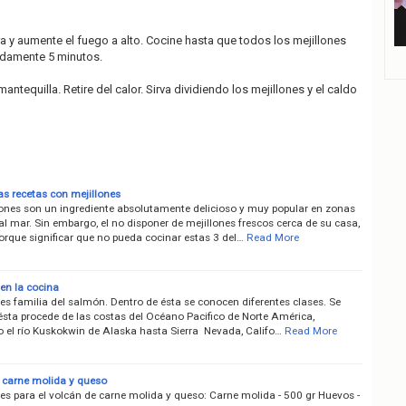
a y aumente el fuego a alto. Cocine hasta que todos los mejillones
adamente 5 minutos.
antequilla. Retire del calor. Sirva dividiendo los mejillones y el caldo
as recetas con mejillones
lones son un ingrediente absolutamente delicioso y muy popular en zonas
l mar. Sin embargo, el no disponer de mejillones frescos cerca de su casa,
orque significar que no pueda cocinar estas 3 del…
Read More
en la cocina
es familia del salmón. Dentro de ésta se conocen diferentes clases. Se
ésta procede de las costas del Océano Pacifico de Norte América,
 el río Kuskokwin de Alaska hasta Sierra Nevada, Califo…
Read More
 carne molida y queso
es para el volcán de carne molida y queso: Carne molida - 500 gr Huevos -