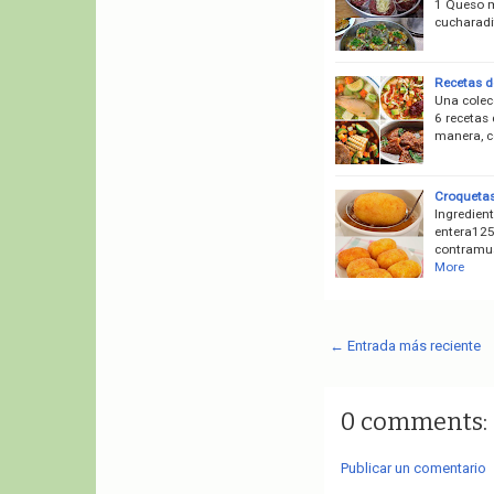
1 Queso m
cucharadi
Recetas d
Una colecc
6 recetas 
manera, co
Croquetas
Ingredient
entera125
contramus
More
← Entrada más reciente
0 comments:
Publicar un comentario