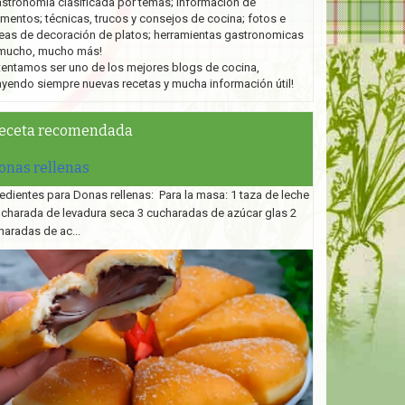
stronomía clasificada por temas; información de
imentos; técnicas, trucos y consejos de cocina; fotos e
eas de decoración de platos;
herramientas gastronomicas
mucho, mucho más!
tentamos ser uno de los mejores blogs de cocina,
ayendo siempre nuevas recetas y mucha información útil!
eceta recomendada
onas rellenas
edientes para Donas rellenas: Para la masa: 1 taza de leche
ucharada de levadura seca 3 cucharadas de azúcar glas 2
haradas de ac...