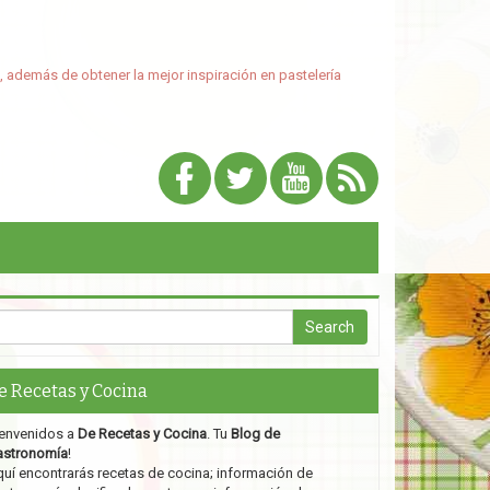
, además de obtener la mejor inspiración en pastelería
e Recetas y Cocina
envenidos a
De Recetas y Cocina
. Tu
Blog de
astronomía
!
uí encontrarás recetas de cocina; información de