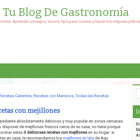
: Tu Blog De Gastronomía
nomía. Aprende consejos, trucos, tips para cocinar y hacer los mejores platos
Recetas Calientes
,
Recetas con Mariscos
,
Todas las Recetas
cetas con mejillones
D
ngrediente absolutamente delicioso y muy popular en zonas cercanas
Bi
no disponer de mejillones frescos cerca de su casa, no tiene porque
G
cocinar estas
3 deliciosas recetas con mejillones
en su hogar: si
Aq
cetas en casa, le recomendamos los
mejillones en lata
de Agu