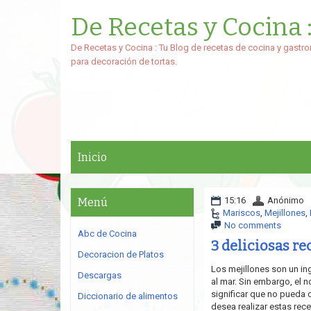
De Recetas y Cocina 
De Recetas y Cocina : Tu Blog de recetas de cocina y gastro
para decoración de tortas.
Inicio
15:16
Anónimo
Menú
Mariscos
,
Mejillones
,
No comments
Abc de Cocina
3 deliciosas re
Decoracion de Platos
Los mejillones son un i
Descargas
al mar. Sin embargo, el 
significar que no pueda 
Diccionario de alimentos
desea realizar estas re