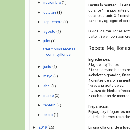
►
noviembre
(1)
Derrita la mantequilla en
durante 1 minuto antes de
►
octubre
(1)
cocine durante 3-4 minut
sazone y agregue el perej
►
septiembre
(1)
Divida los mejillones ent
►
agosto
(1)
sartén. Servir con pan cru
▼
julio
(1)
Receta: Mejillones
3 deliciosas recetas
con mejillones
Ingredientes:
2 kg de mejillones
►
junio
(1)
2 tazas de vino blanco s
4 chalotes grandes, fin
►
mayo
(3)
4 dientes de ajo finamen
1⁄2 cucharadita de sal
►
abril
(1)
1⁄3 taza de hierbas fres
►
marzo
(3)
6 cucharadas de mantequi
►
febrero
(2)
Preparación:
Enjuague y friegue los m
►
enero
(1)
quite las barbas (cuerda
►
2019
(26)
En una olla grande a fueg