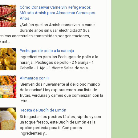
Cómo Conservar Carne Sin Refrigerador:
Método Amish para Almacenar Carnes por
Años
¿Sabías que los Amish conservan la carne
durante años sin usar electricidad? Sus
cnicas ancestrales, transmitidas por generaciones,
rmit...
Pechugas de pollo a la naranja
Ingredientes para las Pechugas de pollo a la
naranja : Pechugas de pollo - 2 Naranja - 1
Cebolla - 1 Ajo - 1 diente Salsa de soja ...
Alimentos con H
¡Bienvenidos nuevamente al delicioso mundo
de la cocina! Hoy exploraremos una lista de
frutas, verduras y carnes que comienzan con la
letra...
Receta de Budín de Limón
Si te gustan los postres fáciles, rápidos y con
un toque fresco, este Budín de Limón es la
opción perfecta para ti. Con pocos
ingredientes y...