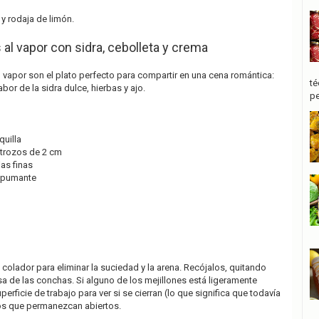
a y rodaja de limón.
 al vapor con sidra, cebolleta y crema
l vapor son el plato perfecto para compartir en una cena romántica:
té
bor de la sidra dulce, hierbas y ajo.
pe
uilla
 trozos de 2 cm
jas finas
espumante
 colador para eliminar la suciedad y la arena. Recójalos, quitando
sa de las conchas. Si alguno de los mejillones está ligeramente
perficie de trabajo para ver si se cierran (lo que significa que todavía
los que permanezcan abiertos.