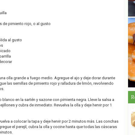
illa
s de pimiento rojo, o al gusto
lida al gusto
os
 picado
arrilla
decorar
 una olla grande a fuego medio. Agregue el ajo y deje dorar durante
e las semillas de pimiento rojo y ralladura de limón, revolviendo
os.
R
o blanco en la sartén y sazone con pimienta negra. Lleve la salsa a
jillones y cubra de inmediato. Revuelva la olla y deje hervir por 1
vuelva a colocar la tapa y deje hervir por 2 minutos más. Las conchas
egue el perejil, cubra la olla y cocine hasta que todas las cáscaras
minutos.