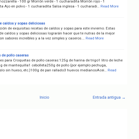
ozzarella - 100 gr Morrón verde - 1 cucharadita Morrón rojo - 1
ta Ajo en polvo - 1 cucharadita Salsa inglesa - 1 cucharadi…
Read More
e caldos y sopas deliciosas
ión de exquisitas recetas de caldos y sopas para este invierno. Estas
de caldos y sopas deliciosas lograrán hacer que te nutras de la mejor
n sabores increíbles y a la vez simples y caseros.…
Read More
 de pollo caseras
es para Croquetas de pollo caseras:125g de harina de trigo1 litro de leche
g de mantequilla1 cebolleta250g de pollo (por ejemplo pechuga,
lo sin hueso, etc.)100g de pan rallado3 huevos medianosAcei…
Read
Inicio
Entrada antigua →