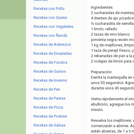
Ingredientes:
Recetas con Pollo
2 cucharadas de mantequ
Recetas con Queso
4 dientes de ajo picados
½ cucharadita de semilla
Recetas con Vegetales
1 limón, rallado
2 tazas de vino blanco
Recetas con Ñandú
pimienta negra recién mo
Recetas de Aderezos
1 kg de mejillones, limpi
1 taza de perejil fresco,
Recetas de Ensaladas
2 rebanadas de pan a la p
2 rodajas de limón para 
Recetas de Fondos
Recetas de Guisos
Preparación:
Derrita la mantequilla en
Recetas de Invierno
unos 30 segundos. Agregu
durante unos 45 segund
Recetas de Pan
Recetas de Pastas
Vierta rápidamente el vin
ebullición, agregue los me
Recetas de Pizza
minuto.
Recetas de Postres
Revuelva los mejillones, 
Recetas de Salsas
comenzarán a abrirse. Agr
estén abiertas, de 1 a 3 