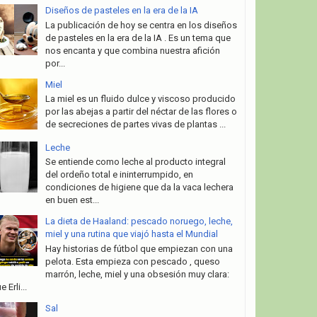
Diseños de pasteles en la era de la IA
La publicación de hoy se centra en los diseños
de pasteles en la era de la IA . Es un tema que
nos encanta y que combina nuestra afición
por...
Miel
La miel es un fluido dulce y viscoso producido
por las abejas a partir del néctar de las flores o
de secreciones de partes vivas de plantas ...
Leche
Se entiende como leche al producto integral
del ordeño total e ininterrumpido, en
condiciones de higiene que da la vaca lechera
en buen est...
La dieta de Haaland: pescado noruego, leche,
miel y una rutina que viajó hasta el Mundial
Hay historias de fútbol que empiezan con una
pelota. Esta empieza con pescado , queso
marrón, leche, miel y una obsesión muy clara:
e Erli...
Sal