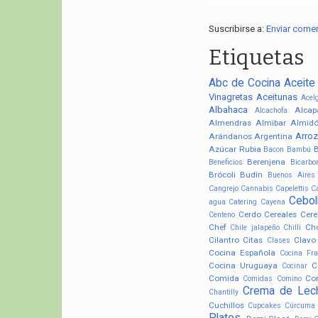
Suscribirse a:
Enviar come
Etiquetas
Abc de Cocina
Aceite
Vinagretas
Aceitunas
Acel
Albahaca
Alcap
Alcachofa
Almendras
Almibar
Almid
Arroz
Arándanos
Argentina
Azúcar Rubia
Bacon
Bambú
Berenjena
Beneficios
Bicarbo
Brócoli
Budín
Buenos Aires
Cangrejo
Cannabis
Capelettis
C
Cebol
agua
Catering
Cayena
Cerdo
Cereales
Cere
Centeno
Chef
Ch
Chile jalapeño
Chilli
Cilantro
Citas
Clavo
Clases
Cocina Española
Cocina Fr
Cocina Uruguaya
C
Cocinar
Comida
Co
Comidas
Comino
Crema de Lec
Chantilly
Cuchillos
Cupcakes
Cúrcuma
Platos