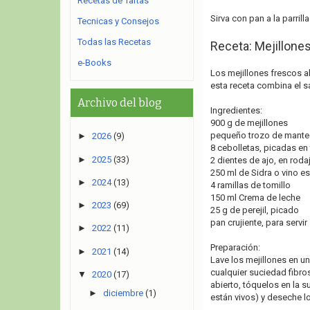
Recetas de Tartas
Sirva con pan a la parrill
Tecnicas y Consejos
Todas las Recetas
Receta: Mejillones
e-Books
Los mejillones frescos a
esta receta combina el sa
Archivo del blog
Ingredientes:
900 g de mejillones
pequeño trozo de manteq
►
2026
(9)
8 cebolletas, picadas en
►
2025
(33)
2 dientes de ajo, en roda
250 ml de Sidra o vino 
►
2024
(13)
4 ramillas de tomillo
150 ml Crema de leche
►
2023
(69)
25 g de perejil, picado
pan crujiente, para servir
►
2022
(11)
Preparación:
►
2021
(14)
Lave los mejillones en un
cualquier suciedad fibro
▼
2020
(17)
abierto, tóquelos en la su
►
diciembre
(1)
están vivos) y deseche 