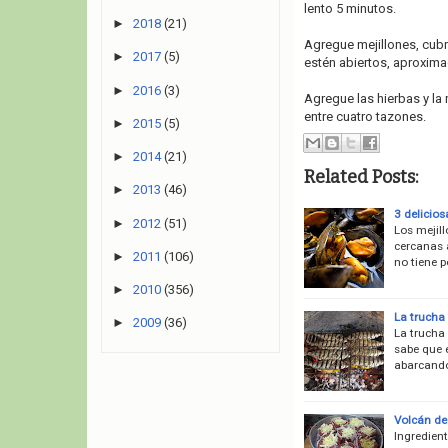
lento 5 minutos.
►
2018
(21)
Agregue mejillones, cubr
►
2017
(5)
estén abiertos, aproxim
►
2016
(3)
Agregue las hierbas y la m
entre cuatro tazones.
►
2015
(5)
►
2014
(21)
Related Posts:
►
2013
(46)
3 delicios
►
2012
(51)
Los mejil
cercanas a
►
2011
(106)
no tiene p
►
2010
(356)
La trucha 
►
2009
(36)
La trucha 
sabe que 
abarcando
Volcán de
Ingredient