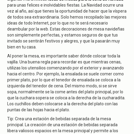
g
para unas felices e inolvidables fiestas. La Navidad ocurre una
a
vez al año, así que tienes la oportunidad de hacer que la víspera
t
i
de todos sea extraordinaria. Solo hemos recopilado las mejores
o
ideas de todo Internet, por lo que no te será necesario
n
deambular por la web. Estas decoraciones de mesa navideñas
son simplemente perfectas, y estamos seguros de que tus
invitado se sentirán festivos y alegres, y que la pasarán muy
bien en tu casa.
Al poner la mesa, es importante saber dónde colocar toda la
vajilla. Una buena regla para recordar es que mientras cenas,
utilizas los utensilios comenzando por el exterior y avanzando
hacia el centro. Por ejemplo, la ensalada se suele comer como
primer plato, por lo que el tenedor de ensalada se coloca a la
izquierda del tenedor de cena. Del mismo modo, si se sirve
sopa, normalmente se la come antes del plato principal, por lo
que la cuchara sopera se coloca a la derecha de la cucharadita.
Los cuchillos deben colocarse a la derecha del plato con las
puntas de las hojas hacia el plato.
Tip: Crea una estación de bebidas separada de la mesa
principal. La creación de una estación de bebidas separada
libera valiosos espacios en la mesa principal y permite a los