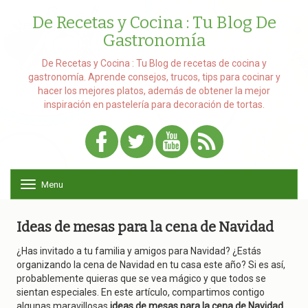
De Recetas y Cocina : Tu Blog De
Gastronomía
De Recetas y Cocina : Tu Blog de recetas de cocina y
gastronomía. Aprende consejos, trucos, tips para cocinar y
hacer los mejores platos, además de obtener la mejor
inspiración en pastelería para decoración de tortas.
Menu
T
o
g
g
Ideas de mesas para la cena de Navidad
l
e
¿Has invitado a tu familia y amigos para Navidad? ¿Estás
n
organizando la cena de Navidad en tu casa este año? Si es así,
a
probablemente quieras que se vea mágico y que todos se
v
sientan especiales. En este artículo, compartimos contigo
i
algunas maravillosas
ideas de mesas para la cena de Navidad