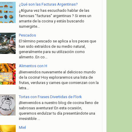
¿Qué son las Facturas Argentinas?
¿Alguna vez has escuchado hablar de las
famosas "facturas" argentinas ? Si eres un
amante de la cocina y estás buscando
sumergirte...
Pescados
El término pescado se aplica a los peces que
han sido extraídos de su medio natural,
generalmente para su utilización como
alimento. En co...
Alimentos con H
¡Bienvenidos nuevamente al delicioso mundo
de la cocina! Hoy exploraremos una lista de
frutas, verduras y carnes que comienzan con la
letra...
Tortas con Frases Divertidas de Flork
¡Bienvenidos a nuestro blog de cocina lleno de
sabrosas aventuras! En esta ocasión,
queremos endulzar tu día presentándote una
irresistible ...
Miel