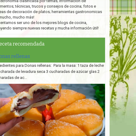
stronomía clasificada por temas; información de
imentos; técnicas, trucos y consejos de cocina; fotos e
eas de decoración de platos;
herramientas gastronomicas
mucho, mucho más!
tentamos ser uno de los mejores blogs de cocina,
ayendo siempre nuevas recetas y mucha información útil!
eceta recomendada
onas rellenas
edientes para Donas rellenas: Para la masa: 1 taza de leche
ucharada de levadura seca 3 cucharadas de azúcar glas 2
haradas de ac...