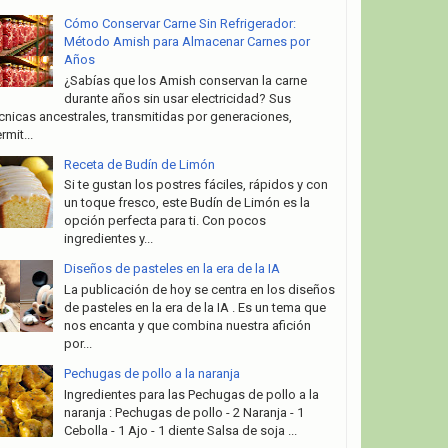
Cómo Conservar Carne Sin Refrigerador:
Método Amish para Almacenar Carnes por
Años
¿Sabías que los Amish conservan la carne
durante años sin usar electricidad? Sus
cnicas ancestrales, transmitidas por generaciones,
rmit...
Receta de Budín de Limón
Si te gustan los postres fáciles, rápidos y con
un toque fresco, este Budín de Limón es la
opción perfecta para ti. Con pocos
ingredientes y...
Diseños de pasteles en la era de la IA
La publicación de hoy se centra en los diseños
de pasteles en la era de la IA . Es un tema que
nos encanta y que combina nuestra afición
por...
Pechugas de pollo a la naranja
Ingredientes para las Pechugas de pollo a la
naranja : Pechugas de pollo - 2 Naranja - 1
Cebolla - 1 Ajo - 1 diente Salsa de soja ...