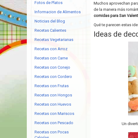
Fotos de Platos
Muchos aprovechan para 
de la manera más románt
Informacion de Alimentos
comidas para San Valent
Noticias del Blog
Qué te parecen estas idea
Recetas Calientes
Ideas de dec
Recetas Vegetarianas
Recetas con Arroz
Recetas con Carne
Recetas con Conejo
Recetas con Cordero
Recetas con Frutas
Recetas con Hongos
Recetas con Huevos
Recetas con Mariscos
Recetas con Pescado
Un divert
Recetas con Pocas
Calorías