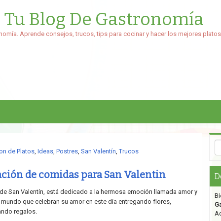
: Tu Blog De Gastronomía
nomía. Aprende consejos, trucos, tips para cocinar y hacer los mejores platos
on de Platos
,
Ideas
,
Postres
,
San Valentín
,
Trucos
ación de comidas para San Valentin
D
ía de San Valentín, está dedicado a la hermosa emoción llamada amor y
Bi
 mundo que celebran su amor en este día entregando flores,
G
ando regalos.
Aq