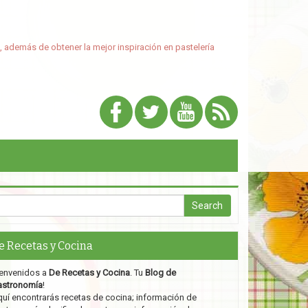
, además de obtener la mejor inspiración en pastelería
e Recetas y Cocina
envenidos a
De Recetas y Cocina
. Tu
Blog de
astronomía
!
uí encontrarás recetas de cocina; información de