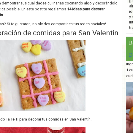
ga
demostrar sus cualidades culinarias cocinando algo y decorándolo
al
ica posible. En este post te regalamos
14 ideas para decorar
id
ín
.
y 
In
s? Si te gustaron, no olvides compartir en tus redes sociales!
tr
oración de comidas para San Valentin
R
D
Ingr
1 c
cuc
ido Ta Te Ti para decorar tus comidas en San Valentín.