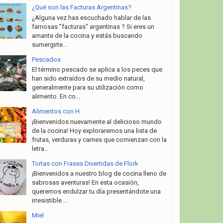
¿Qué son las Facturas Argentinas?
¿Alguna vez has escuchado hablar de las
famosas "facturas" argentinas ? Si eres un
amante de la cocina y estás buscando
sumergirte...
Pescados
El término pescado se aplica a los peces que
han sido extraídos de su medio natural,
generalmente para su utilización como
alimento. En co...
Alimentos con H
¡Bienvenidos nuevamente al delicioso mundo
de la cocina! Hoy exploraremos una lista de
frutas, verduras y carnes que comienzan con la
letra...
Tortas con Frases Divertidas de Flork
¡Bienvenidos a nuestro blog de cocina lleno de
sabrosas aventuras! En esta ocasión,
queremos endulzar tu día presentándote una
irresistible ...
Miel