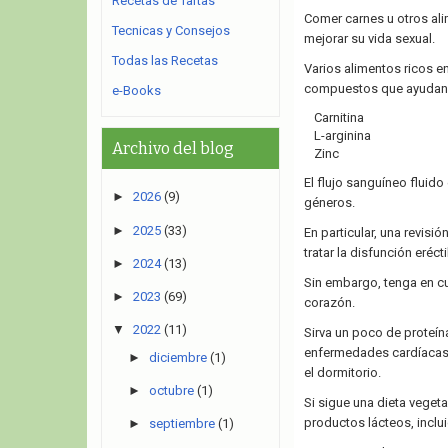
Recetas de Tartas
Comer carnes u otros al
Tecnicas y Consejos
mejorar su vida sexual.
Todas las Recetas
Varios alimentos ricos en
compuestos que ayudan a
e-Books
Carnitina
L-arginina
Archivo del blog
Zinc
El flujo sanguíneo fluido
►
2026
(9)
géneros.
►
2025
(33)
En particular, una revis
tratar la disfunción eréct
►
2024
(13)
Sin embargo, tenga en c
►
2023
(69)
corazón.
▼
2022
(11)
Sirva un poco de proteín
enfermedades cardíacas)
►
diciembre
(1)
el dormitorio.
►
octubre
(1)
Si sigue una dieta vegeta
productos lácteos, inclui
►
septiembre
(1)