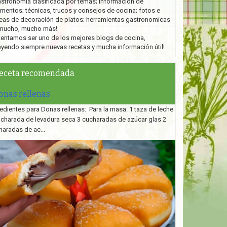
stronomía clasificada por temas; información de
imentos; técnicas, trucos y consejos de cocina; fotos e
eas de decoración de platos;
herramientas gastronomicas
mucho, mucho más!
tentamos ser uno de los mejores blogs de cocina,
ayendo siempre nuevas recetas y mucha información útil!
eceta recomendada
onas rellenas
edientes para Donas rellenas: Para la masa: 1 taza de leche
ucharada de levadura seca 3 cucharadas de azúcar glas 2
haradas de ac...