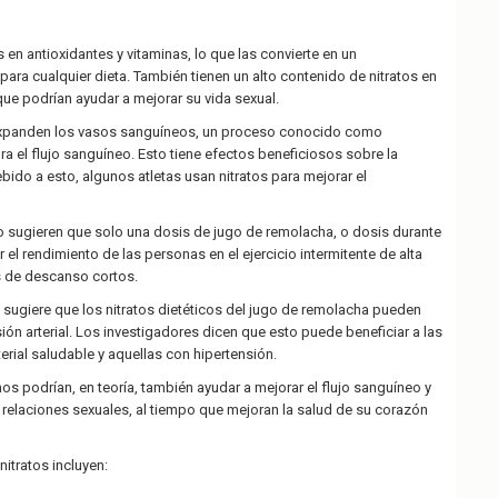
en antioxidantes y vitaminas, lo que las convierte en un
ra cualquier dieta. También tienen un alto contenido de nitratos en
a que podrían ayudar a mejorar su vida sexual.
 expanden los vasos sanguíneos, un proceso conocido como
a el flujo sanguíneo. Esto tiene efectos beneficiosos sobre la
bido a esto, algunos atletas usan nitratos para mejorar el
 sugieren que solo una dosis de jugo de remolacha, o dosis durante
 el rendimiento de las personas en el ejercicio intermitente de alta
s de descanso cortos.
 sugiere que los nitratos dietéticos del jugo de remolacha pueden
sión arterial. Los investigadores dicen que esto puede beneficiar a las
erial saludable y aquellas con hipertensión.
podrían, en teoría, también ayudar a mejorar el flujo sanguíneo y
s relaciones sexuales, al tiempo que mejoran la salud de su corazón
nitratos incluyen: