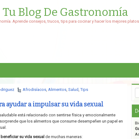
: Tu Blog De Gastronomía
nomía. Aprende consejos, trucos, tips para cocinar y hacer los mejores platos
odriguez
Afrodisíacos
,
Alimentos
,
Salud
,
Tips
ra ayudar a impulsar su vida sexual
D
saludable está relacionado con sentirse física y emocionalmente
o sorprende que los alimentos que consume desempeñen un papel en
Bi
ual.
G
Aq
 beneficiar su vida sexual
de muchas maneras: