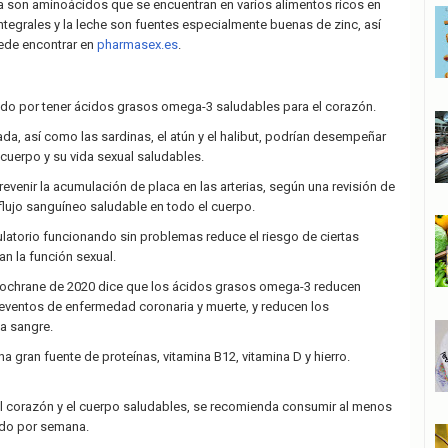
ina son aminoácidos que se encuentran en varios alimentos ricos en
ntegrales y la leche son fuentes especialmente buenas de zinc, así
de encontrar en
pharmasex.es
.
ido por tener ácidos grasos omega-3 saludables para el corazón.
da, así como las sardinas, el atún y el halibut, podrían desempeñar
cuerpo y su vida sexual saludables.
venir la acumulación de placa en las arterias, según una revisión de
lujo sanguíneo saludable en todo el cuerpo.
ulatorio funcionando sin problemas reduce el riesgo de ciertas
n la función sexual.
Cochrane de 2020 dice que los ácidos grasos omega-3 reducen
 eventos de enfermedad coronaria y muerte, y reducen los
la sangre.
 gran fuente de proteínas, vitamina B12, vitamina D y hierro.
el corazón y el cuerpo saludables, se recomienda consumir al menos
do por semana.