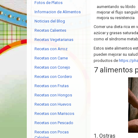
Fotos de Platos
aumentando su libido
Informacion de Alimentos
mejorar el flujo sanguí
mejora su resistencia
Noticias del Blog
Comer una dieta rica en 
Recetas Calientes
azúcar y grasas saturada
como el síndrome metabó
Recetas Vegetarianas
Estos siete alimentos es
Recetas con Arroz
pueden mejorar su salud 
Recetas con Carne
productos de
https://ph
Recetas con Conejo
7 alimentos 
Recetas con Cordero
Recetas con Frutas
Recetas con Hongos
Recetas con Huevos
Recetas con Mariscos
Recetas con Pescado
Recetas con Pocas
1. Ostras
Calorías