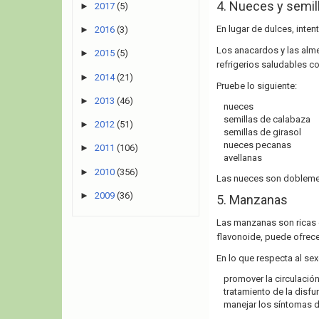
4. Nueces y semil
►
2017
(5)
En lugar de dulces, inte
►
2016
(3)
Los anacardos y las alme
►
2015
(5)
refrigerios saludables co
►
2014
(21)
Pruebe lo siguiente:
►
2013
(46)
nueces
semillas de calabaza
►
2012
(51)
semillas de girasol
nueces pecanas
►
2011
(106)
avellanas
►
2010
(356)
Las nueces son doblemen
►
2009
(36)
5. Manzanas
Las manzanas son ricas e
flavonoide, puede ofrecer
En lo que respecta al sex
promover la circulació
tratamiento de la disfun
manejar los síntomas de