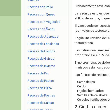
Probablemente haya oído 
Recetas con Pollo
La razón de esto es que 
Recetas con Queso
el flujo de sangre, lo qu
Recetas con Vegetales
El zinc puede ser especia
Recetas con Ñandú
los niveles de testostero
Recetas de Aderezos
Según una revisión de 201
testosterona.
Recetas de Ensaladas
Las ostras contienen más
Recetas de Fondos
proporciona el 673 % de s
Recetas de Guisos
Si no eres fanático de l
Recetas de Invierno
mariscos están cargados
Recetas de Pan
Las fuentes de zinc no p
Recetas de Pastas
Carne de res
Cerdo
Recetas de Pizza
Frijoles horneados
Semillas de calabaza
Recetas de Postres
Cereales fortificados c
Recetas de Salsas
2. Ciertas carnes