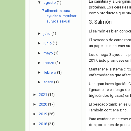
La carnitina y la L-argin
▼
agosto
(1)
proteínas. Los cereales i
7 alimentos para
como productos que pue
ayudar a impulsar
3. Salmón
su vida sexual
El salmón es bien conoc
►
julio
(1)
El pescado de carne rosa
►
junio
(1)
un papel en mantener su 
►
mayo
(1)
Los omega-3 ayudan a pre
2017. Esto promueve un f
►
marzo
(2)
Mantener el sistema circ
►
febrero
(1)
enfermedades que afecta
►
enero
(1)
Una gran investigación 
ligeramente el riesgo de
►
2021
(14)
triglicéridos (grasas) en 
►
2020
(17)
El pescado también es una
También contiene zinc.
►
2019
(26)
Para ayudar a mantener 
►
2018
(21)
dos porciones de pesca