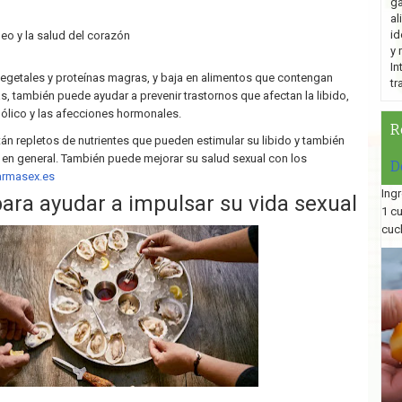
ga
al
id
neo y la salud del corazón
y 
In
vegetales y proteínas magras, y baja en alimentos que contengan
tr
s, también puede ayudar a prevenir trastornos que afectan la libido,
lico y las afecciones hormonales.
R
tán repletos de nutrientes que pueden estimular su libido y también
en general. También puede mejorar su salud sexual con los
D
armasex.es
Ingr
para ayudar a impulsar su vida sexual
1 c
cuc