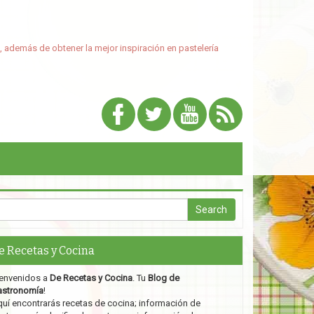
, además de obtener la mejor inspiración en pastelería
e Recetas y Cocina
envenidos a
De Recetas y Cocina
. Tu
Blog de
astronomía
!
uí encontrarás recetas de cocina; información de