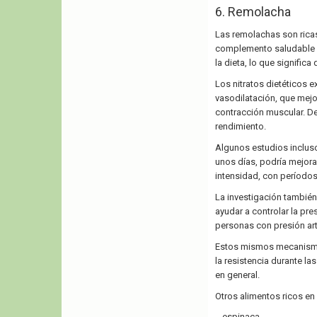
6. Remolacha
Las remolachas son ricas 
complemento saludable pa
la dieta, lo que signific
Los nitratos dietéticos
vasodilatación, que mejor
contracción muscular. De
rendimiento.
Algunos estudios incluso
unos días, podría mejorar
intensidad, con período
La investigación también
ayudar a controlar la pre
personas con presión art
Estos mismos mecanismos 
la resistencia durante la
en general.
Otros alimentos ricos en 
espinaca