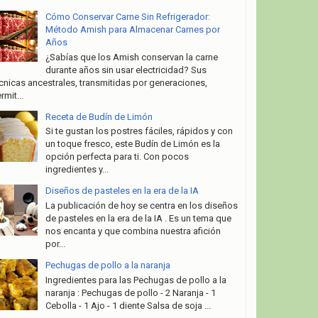
Cómo Conservar Carne Sin Refrigerador:
Método Amish para Almacenar Carnes por
Años
¿Sabías que los Amish conservan la carne
durante años sin usar electricidad? Sus
cnicas ancestrales, transmitidas por generaciones,
rmit...
Receta de Budín de Limón
Si te gustan los postres fáciles, rápidos y con
un toque fresco, este Budín de Limón es la
opción perfecta para ti. Con pocos
ingredientes y...
Diseños de pasteles en la era de la IA
La publicación de hoy se centra en los diseños
de pasteles en la era de la IA . Es un tema que
nos encanta y que combina nuestra afición
por...
Pechugas de pollo a la naranja
Ingredientes para las Pechugas de pollo a la
naranja : Pechugas de pollo - 2 Naranja - 1
Cebolla - 1 Ajo - 1 diente Salsa de soja ...