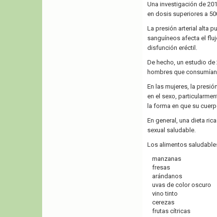
Una investigación de 2016
en dosis superiores a 50
La presión arterial alta 
sanguíneos afecta el fluj
disfunción eréctil.
De hecho, un estudio de 
hombres que consumían m
En las mujeres, la presió
en el sexo, particularmen
la forma en que su cuerp
En general, una dieta ric
sexual saludable.
Los alimentos saludables
manzanas
fresas
arándanos
uvas de color oscuro
vino tinto
cerezas
frutas cítricas