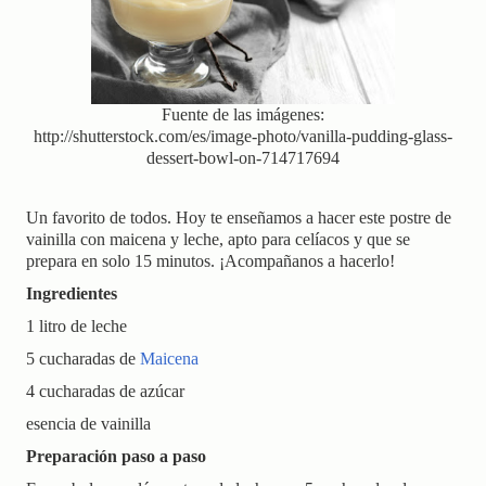
g
a
t
i
o
n
Fuente de las imágenes:
http://shutterstock.com/es/image-photo/vanilla-pudding-glass-
dessert-bowl-on-714717694
Un favorito de todos. Hoy te enseñamos a hacer este postre de
vainilla con maicena y leche, apto para celíacos y que se
prepara en solo 15 minutos. ¡Acompañanos a hacerlo!
Ingredientes
1 litro de leche
5 cucharadas de
Maicena
4 cucharadas de azúcar
esencia de vainilla
Preparación paso a paso