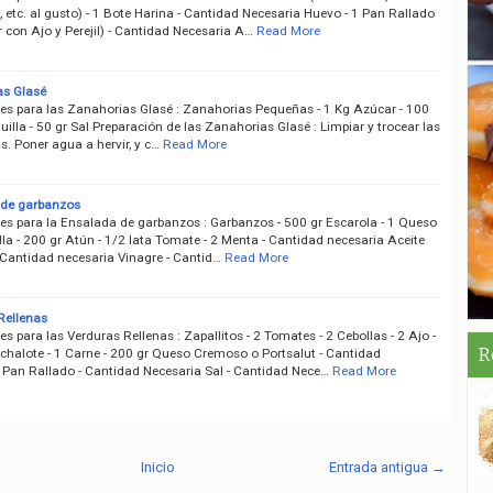
 etc. al gusto) - 1 Bote Harina - Cantidad Necesaria Huevo - 1 Pan Rallado
 con Ajo y Perejil) - Cantidad Necesaria A…
Read More
s Glasé
tes para las Zanahorias Glasé : Zanahorias Pequeñas - 1 Kg Azúcar - 100
illa - 50 gr Sal Preparación de las Zanahorias Glasé : Limpiar y trocear las
. Poner agua a hervir, y c…
Read More
 de garbanzos
tes para la Ensalada de garbanzos : Garbanzos - 500 gr Escarola - 1 Queso
a - 200 gr Atún - 1/2 lata Tomate - 2 Menta - Cantidad necesaria Aceite
 Cantidad necesaria Vinagre - Cantid…
Read More
Rellenas
es para las Verduras Rellenas : Zapallitos - 2 Tomates - 2 Cebollas - 2 Ajo -
R
Echalote - 1 Carne - 200 gr Queso Cremoso o Portsalut - Cantidad
 Pan Rallado - Cantidad Necesaria Sal - Cantidad Nece…
Read More
Inicio
Entrada antigua →