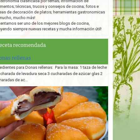
stronomía clasificada por temas; información de
imentos; técnicas, trucos y consejos de cocina; fotos e
eas de decoración de platos;
herramientas gastronomicas
mucho, mucho más!
tentamos ser uno de los mejores blogs de cocina,
ayendo siempre nuevas recetas y mucha información útil!
eceta recomendada
onas rellenas
edientes para Donas rellenas: Para la masa: 1 taza de leche
ucharada de levadura seca 3 cucharadas de azúcar glas 2
haradas de ac...