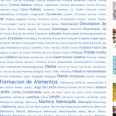
Cocina
 de Olor
Cocina Argentina
Cocina Asiatica
Cocina China
Cocción
Cocina Italiana
Cocina Japonesa
Cocina Mexicana
ancesa
Cocina Peruana
Coco Rallado
ocinero
Coco
Coctelería
Cointreau
Col
Coliflor
Colorante
Comer
Conservas
ndimentos
Confitados
Congelados
Cordero
Coriandro
Corvina
Crema
he
Crema Inglesa
Crema Pastelera
Crema Philadelphia
Cremor Tartaro
Crepes
Decoracion de
Decoración
Curry
Curiosidades
Cursos de Cocina
Datiles
Descargas
Diccionario de
Glacé Salsas Madre
Deporte
Desayuno
Diamalta
e-Books
Dulce de leche
Durazno
Electricidad
Electrodomésticos
hll
Donas
Ensaladas
Entradas
Escalonia
Escarola
España
Espárragos
atados
Espagueti
Extracto de
Estrellas Michelin
Etchalotte
Eventos
Extracto de Carne
Extracto de Malta
Fondos
Fotos de
cula
Fiambres
Flork
Fiestas
Filadelfia
Finas Hierbas
Fondeu
Frutas
Frituras
Frutilla
Fresa
ngélico
Frases de humor
Freidora de aire
Frijoles
Galletas
Gastronomía
Gelatina
Gambas
ego
Garbanzos
Gasto
Glucosa
Gordon
Guarnición
Guarniciones
a de Cerdo
Grasa Vacuna
Grenatina
Grillos
Guayabas
Harina
Halloween
Hamburguesas
abas
Harina de Arroz
Harina de Garbanzos
Helados
Herramientas
Harina Integral
iz
Harina de Soja
Harry Potter
Heladera
Horno
Hortalizas
Historias
Hojaldre
Hongos
Huesos
Hinojo
Hogar
Huerta
nformacion de Alimentos
Inteligencia Artificial
Intensamente 2
Jugo de Limón
Lacteos
bre
Kiwi
Judías Verdes
Juegos
Ketchup
Kinotos
Kirsch
Leche
Leche Condensada
Leche de Coco
Leche en polvo
Leche evaporada
Limón
Levadura
gumbres
Lentejas
Lima
Limpieza
Linguine
Lombarda
Lomo
Manteca
Mantequilla
Manzana
Mango
Mandarina
Manicura
Maquillaje
Mariscos
Mayonesa
a
Masa Briseé
Mascarpone
MasterChef
Medicina
Medicinal
Membrillo
Menta
Merengue
Merienda
Mermeladas
Mesa
Messi
México
Morrón
Mostaza
Naranja
Mozzarella
Muffins
Mujeres
Muzzarella