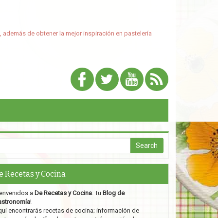
, además de obtener la mejor inspiración en pastelería
e Recetas y Cocina
envenidos a
De Recetas y Cocina
. Tu
Blog de
astronomía
!
uí encontrarás recetas de cocina; información de