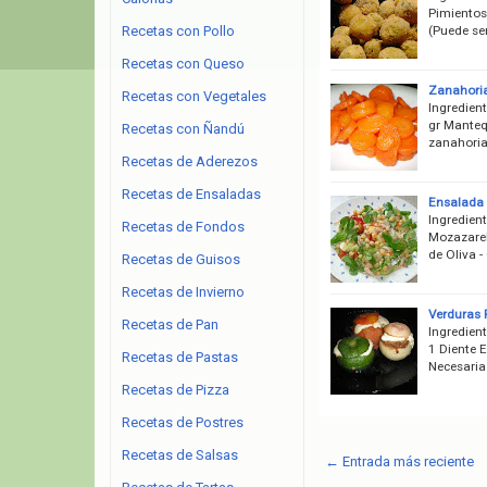
Pimientos,
(Puede ser
Recetas con Pollo
Recetas con Queso
Zanahoria
Recetas con Vegetales
Ingredien
gr Mantequ
Recetas con Ñandú
zanahorias
Recetas de Aderezos
Recetas de Ensaladas
Ensalada
Ingredien
Recetas de Fondos
Mozazarell
de Oliva -
Recetas de Guisos
Recetas de Invierno
Verduras 
Recetas de Pan
Ingredient
1 Diente 
Recetas de Pastas
Necesaria
Recetas de Pizza
Recetas de Postres
Recetas de Salsas
← Entrada más reciente