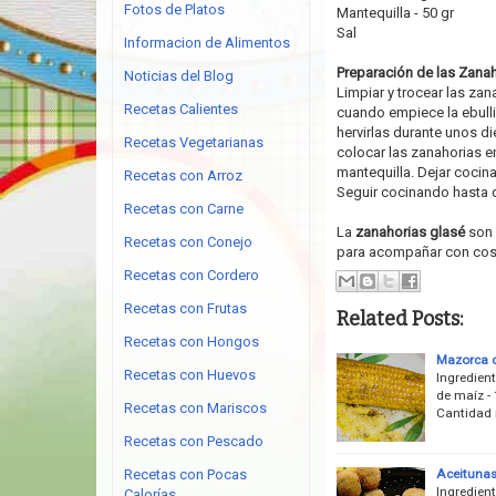
Fotos de Platos
Mantequilla - 50 gr
Sal
Informacion de Alimentos
Preparación de las Zanah
Noticias del Blog
Limpiar y trocear las zana
Recetas Calientes
cuando empiece la ebulli
hervirlas durante unos d
Recetas Vegetarianas
colocar las zanahorias en
mantequilla. Dejar cocin
Recetas con Arroz
Seguir cocinando hasta q
Recetas con Carne
La
zanahorias glasé
son 
Recetas con Conejo
para acompañar con cost
Recetas con Cordero
Recetas con Frutas
Related Posts:
Recetas con Hongos
Mazorca d
Recetas con Huevos
Ingredien
de maíz - 
Recetas con Mariscos
Cantidad 
Recetas con Pescado
Aceitunas
Recetas con Pocas
Ingredien
Calorías