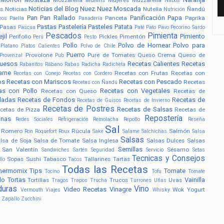
Nabos
Noticias del Blog
Nuez
Nuez Moscada
s
Noticias
Nutella
Ñandú
Nutrición
Pan
Pan Rallado
Panificación
Papa
Panceta
Paprika
eos
Paella
Panadería
Pastas
Pastelería
Pasteles
Patata
Pasas
Pascua
Paté
Pato
Pavo
Pecorino Sardo
Pescados
Pimienta
jil
Pimiento
Perifollo
Pickles
Pimentón
Perú
Pesto
Pollo
Polvo de Hornear
Polvo para
Platano
Platos Calientes
Polvo de Chile
Puerro
Provolone
Pure de Tomates
Queso Crema
Queso de
Provenzal
Pub
uesos
Recetas Calientes
Recetas
Rabanitos
Rábano
Rabas
Radicha
Radicheta
arne
Recetas con Frutas
Recetas con
Recetas con Conejo
Recetas con Cordero
os
Recetas con Mariscos
Recetas con Pescado
Recetas
Recetas con Ñandú
as con Pollo
Recetas con Vegetales
Recetas con Queso
Recetas de
ladas
Recetas de Fondos
Recetas de
Recetas de Guisos
Recetas de Invierno
Recetas de Postres
Recetas de Salsas
cetas de Pizza
Recetas de
Repostería
anas
Redes Sociales
Refrigeración
Remolacha
Repollo
Reseña
Sal
Romero
Rúcula
Salmón
Ron
Roquefort
Roux
Sake
Salame
Salchichas
Salsa
Salsas
lsa de Soja
Salsa de Tomate
Salsa Inglesa
Salsas Dulces
Salsas
Semillas
San Valentín
Sésamo
Sandwiches
Sartén
Seguridad
Servicio
Setas
Tecnicas y Consejos
Sopas
Sushi
Tabasco
Tallarines
Tartas
llo
Tacos
Todas las Recetas
hermomix
Tips
Tomate
Tocino
Tofu
Tomate
lo
Tortas
Vainilla
Tortillas
Trucos
Uvas
Tragos
Trapos
Trucha
Turrones
Uñas
duras
Vino
Video Recetas
Vinagre
Wok
Yogurt
Vermouth
Viajes
Whisky
Zapallo
Zucchini