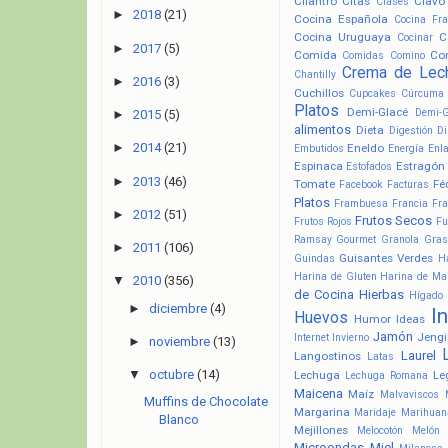
Cilantro
Citas
Clavo
Clases
►
2018
(21)
Cocina Española
Cocina Fr
Cocina Uruguaya
C
Cocinar
►
2017
(5)
Comida
Co
Comidas
Comino
Crema de Lec
Chantilly
►
2016
(3)
Cuchillos
Cupcakes
Cúrcuma
Platos
Demi-Glacé
Demi-
►
2015
(5)
alimentos
Dieta
Digestión
Di
►
2014
(21)
Eneldo
Embutidos
Energía
Enl
Espinaca
Estragón
Estofados
►
2013
(46)
Tomate
Fé
Facebook
Facturas
Platos
Frambuesa
Francia
Fra
►
2012
(51)
Frutos Secos
Frutos Rojos
Fu
Ramsay
Gourmet
Granola
Gras
►
2011
(106)
Guisantes Verdes
Guindas
H
Harina de Gluten
Harina de Ma
▼
2010
(356)
de Cocina
Hierbas
Hígado
►
diciembre
(4)
I
Huevos
Humor
Ideas
Jamón
Jengi
Internet
Invierno
►
noviembre
(13)
Laurel
Langostinos
Latas
▼
octubre
(14)
Lechuga
Le
Lechuga Romana
Maicena
Maíz
Malvaviscos
Muffins de Chocolate
Margarina
Maridaje
Marihuan
Blanco
Mejillones
Melocotón
Melón
Microondas
Miel