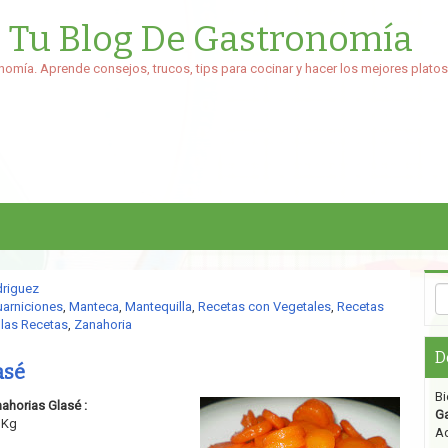
: Tu Blog De Gastronomía
nomía. Aprende consejos, trucos, tips para cocinar y hacer los mejores platos
driguez
arniciones
,
Manteca
,
Mantequilla
,
Recetas con Vegetales
,
Recetas
las Recetas
,
Zanahoria
D
asé
Bi
nahorias Glasé :
G
 Kg
Aq