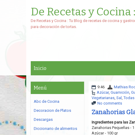
De Recetas y Cocina 
De Recetas y Cocina : Tu Blog de recetas de cocina y gastro
para decoración de tortas.
Inicio
9:46
Mathias Ro
Menú
Azúcar
,
Guarnición
,
Gu
Vegetarianas
,
Sal
,
Todas 
Abc de Cocina
No comments
Decoracion de Platos
Zanahorias Gl
Descargas
Ingredientes para las Za
Zanahorias Pequeñas - 1
Diccionario de alimentos
Azúcar - 100 gr