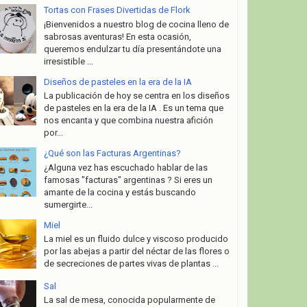
Tortas con Frases Divertidas de Flork
¡Bienvenidos a nuestro blog de cocina lleno de
sabrosas aventuras! En esta ocasión,
queremos endulzar tu día presentándote una
irresistible ...
Diseños de pasteles en la era de la IA
La publicación de hoy se centra en los diseños
de pasteles en la era de la IA . Es un tema que
nos encanta y que combina nuestra afición
por...
¿Qué son las Facturas Argentinas?
¿Alguna vez has escuchado hablar de las
famosas "facturas" argentinas ? Si eres un
amante de la cocina y estás buscando
sumergirte...
Miel
La miel es un fluido dulce y viscoso producido
por las abejas a partir del néctar de las flores o
de secreciones de partes vivas de plantas ...
Sal
La sal de mesa, conocida popularmente de