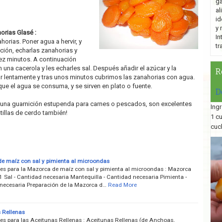
ga
al
id
y 
orias Glasé :
In
horias. Poner agua a hervir, y
tr
ción, echarlas zanahorias y
iez minutos. A continuación
 una cacerola y les echarles sal. Después añadir el azúcar y la
R
ar lentamente y tras unos minutos cubrimos las zanahorias con agua.
ue el agua se consuma, y se sirven en plato o fuente.
D
una guarnición estupenda para carnes o pescados, son excelentes
Ingr
illas de cerdo también!
1 c
cuc
e maíz con sal y pimienta al microondas
tes para la Mazorca de maíz con sal y pimienta al microondas : Mazorca
1 Sal - Cantidad necesaria Mantequilla - Cantidad necesaria Pimienta -
necesaria Preparación de la Mazorca d…
Read More
 Rellenas
tes para las Aceitunas Rellenas : Aceitunas Rellenas (de Anchoas,