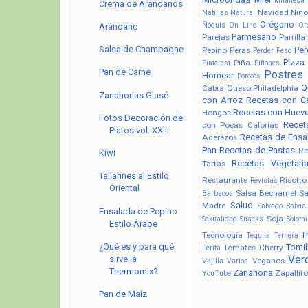
Milanesa
Crema de Arándanos
Navidad
Niño
Natillas
Natural
Orégano
Ñoquis
On Line
Or
Arándano
Parmesano
Parejas
Parrilla
Salsa de Champagne
Pere
Pepino
Peras
Perder Peso
Pizza
Piña
Pinterest
Piñones
Pan de Carne
Postres
Hornear
Porotos
Q
Cabra
Queso Philadelphia
Zanahorias Glasé
con Arroz
Recetas con C
Recetas con Huev
Hongos
Fotos Decoración de
Recet
con Pocas Calorías
Platos vol. XXIII
Recetas de Ensa
Aderezos
Pan
Recetas de Pastas
Re
Kiwi
Recetas Vegetari
Tartas
Tallarines al Estilo
Restaurante
Risotto
Revistas
Oriental
Salsa Bechamel
Sa
Barbacoa
Salud
Madre
Salvado
Salvia
Ensalada de Pepino
Soja
Sexualidad
Snacks
Solomi
Estilo Árabe
T
Tecnología
Tequila
Ternera
¿Qué es y para qué
Tomil
Tomates Cherry
Perita
Ver
sirve la
Veganos
Vajilla
Varios
Thermomix?
Zanahoria
Zapallito
YouTube
Pan de Maíz