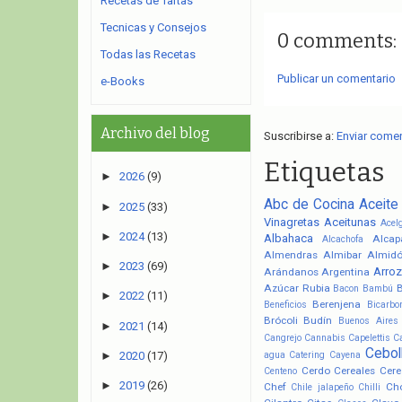
Recetas de Tartas
Tecnicas y Consejos
0 comments:
Todas las Recetas
Publicar un comentario
e-Books
Archivo del blog
Suscribirse a:
Enviar come
Etiquetas
►
2026
(9)
Abc de Cocina
Aceite
►
2025
(33)
Vinagretas
Aceitunas
Acel
►
2024
(13)
Albahaca
Alcap
Alcachofa
Almendras
Almibar
Almid
►
2023
(69)
Arroz
Arándanos
Argentina
Azúcar Rubia
Bacon
Bambú
►
2022
(11)
Berenjena
Beneficios
Bicarbo
Brócoli
Budín
Buenos Aires
►
2021
(14)
Cangrejo
Cannabis
Capelettis
C
Cebol
agua
Catering
Cayena
►
2020
(17)
Cerdo
Cereales
Cere
Centeno
►
2019
(26)
Chef
Ch
Chile jalapeño
Chilli