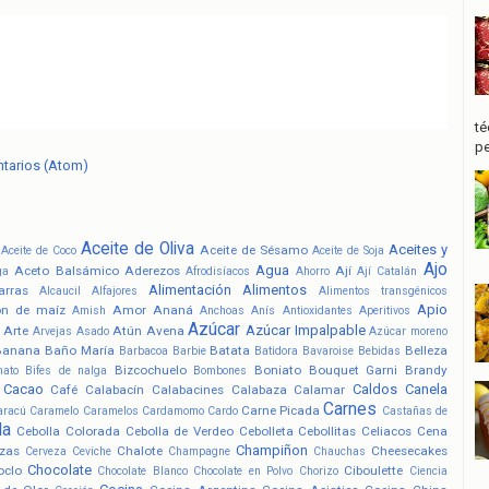
té
pe
ntarios (Atom)
Aceite de Oliva
Aceites y
Aceite de Sésamo
Aceite de Coco
Aceite de Soja
Ajo
Agua
Aceto Balsámico
Aderezos
Ají
ga
Afrodisíacos
Ahorro
Ají Catalán
Alimentación
Alimentos
arras
Alcaucil
Alfajores
Alimentos transgénicos
Apio
ón de maíz
Amor
Ananá
Amish
Anchoas
Anís
Antioxidantes
Aperitivos
Azúcar
Azúcar Impalpable
Arte
Atún
Avena
Arvejas
Asado
Azúcar moreno
Banana
Baño María
Batata
Belleza
Barbacoa
Barbie
Batidora
Bavaroise
Bebidas
Bizcochuelo
Boniato
Bouquet Garni
Brandy
nato
Bifes de nalga
Bombones
Cacao
Caldos
Canela
Café
Calabacín
Calabacines
Calabaza
Calamar
Carnes
Carne Picada
aracú
Caramelo
Caramelos
Cardamomo
Cardo
Castañas de
la
Cebolla Colorada
Cebolla de Verdeo
Cebolleta
Cebollitas
Celiacos
Cena
Champiñon
zas
Chalote
Cheesecakes
Cerveza
Ceviche
Champagne
Chauchas
Chocolate
oclo
Ciboulette
Chocolate Blanco
Chocolate en Polvo
Chorizo
Ciencia