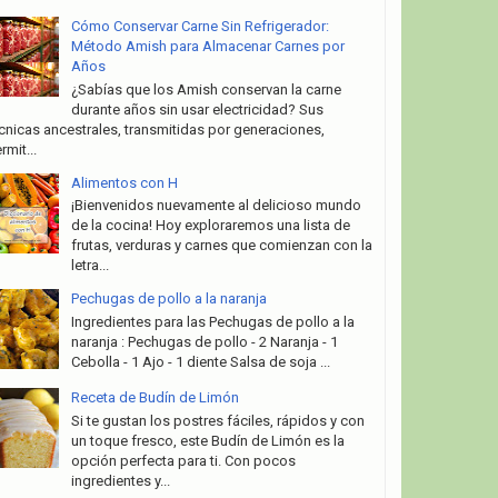
Cómo Conservar Carne Sin Refrigerador:
Método Amish para Almacenar Carnes por
Años
¿Sabías que los Amish conservan la carne
durante años sin usar electricidad? Sus
cnicas ancestrales, transmitidas por generaciones,
rmit...
Alimentos con H
¡Bienvenidos nuevamente al delicioso mundo
de la cocina! Hoy exploraremos una lista de
frutas, verduras y carnes que comienzan con la
letra...
Pechugas de pollo a la naranja
Ingredientes para las Pechugas de pollo a la
naranja : Pechugas de pollo - 2 Naranja - 1
Cebolla - 1 Ajo - 1 diente Salsa de soja ...
Receta de Budín de Limón
Si te gustan los postres fáciles, rápidos y con
un toque fresco, este Budín de Limón es la
opción perfecta para ti. Con pocos
ingredientes y...