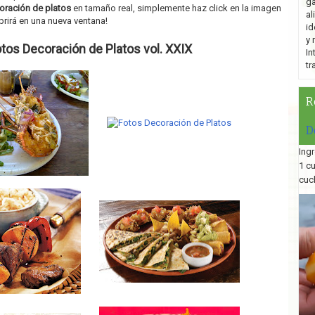
ga
oración de platos
en tamaño real, simplemente haz click en la imagen
al
brirá en una nueva ventana!
id
y 
tos Decoración de Platos vol. XXIX
In
tr
R
D
Ingr
1 c
cuc