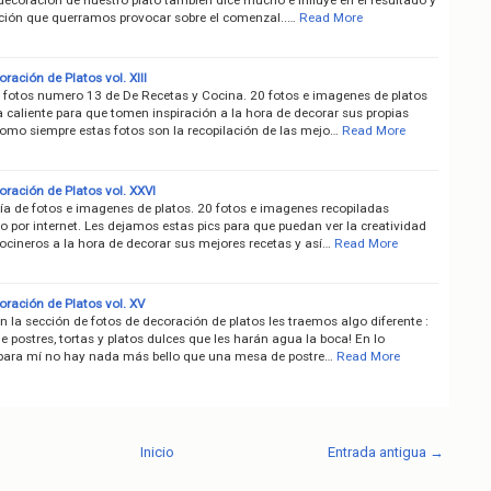
cción que querramos provocar sobre el comenzal..…
Read More
ración de Platos vol. XIII
e fotos numero 13 de De Recetas y Cocina. 20 fotos e imagenes de platos
 caliente para que tomen inspiración a la hora de decorar sus propias
Como siempre estas fotos son la recopilación de las mejo…
Read More
oración de Platos vol. XXVI
ría de fotos e imagenes de platos. 20 fotos e imagenes recopiladas
 por internet. Les dejamos estas pics para que puedan ver la creatividad
ocineros a la hora de decorar sus mejores recetas y así…
Read More
oración de Platos vol. XV
n la sección de fotos de decoración de platos les traemos algo diferente :
e postres, tortas y platos dulces que les harán agua la boca! En lo
 para mí no hay nada más bello que una mesa de postre…
Read More
Inicio
Entrada antigua →