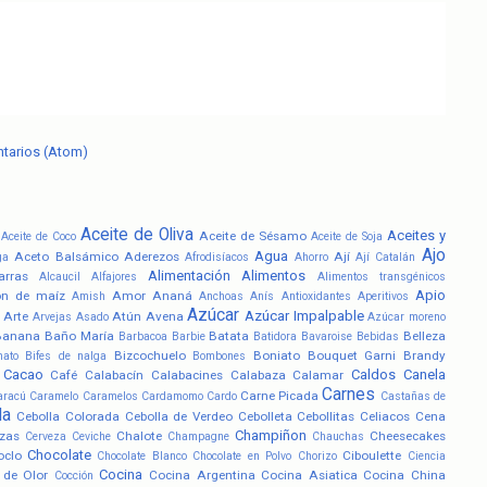
ntarios (Atom)
Aceite de Oliva
Aceites y
Aceite de Sésamo
Aceite de Coco
Aceite de Soja
Ajo
Agua
Aceto Balsámico
Aderezos
Ají
ga
Afrodisíacos
Ahorro
Ají Catalán
Alimentación
Alimentos
arras
Alcaucil
Alfajores
Alimentos transgénicos
Apio
ón de maíz
Amor
Ananá
Amish
Anchoas
Anís
Antioxidantes
Aperitivos
Azúcar
Azúcar Impalpable
Arte
Atún
Avena
Arvejas
Asado
Azúcar moreno
Banana
Baño María
Batata
Belleza
Barbacoa
Barbie
Batidora
Bavaroise
Bebidas
Bizcochuelo
Boniato
Bouquet Garni
Brandy
nato
Bifes de nalga
Bombones
Cacao
Caldos
Canela
Café
Calabacín
Calabacines
Calabaza
Calamar
Carnes
Carne Picada
aracú
Caramelo
Caramelos
Cardamomo
Cardo
Castañas de
la
Cebolla Colorada
Cebolla de Verdeo
Cebolleta
Cebollitas
Celiacos
Cena
Champiñon
zas
Chalote
Cheesecakes
Cerveza
Ceviche
Champagne
Chauchas
Chocolate
oclo
Ciboulette
Chocolate Blanco
Chocolate en Polvo
Chorizo
Ciencia
Cocina
 de Olor
Cocina Argentina
Cocina Asiatica
Cocina China
Cocción