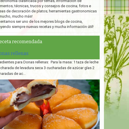
stronomía clasificada por temas; información de
imentos; técnicas, trucos y consejos de cocina; fotos e
eas de decoración de platos;
herramientas gastronomicas
mucho, mucho más!
tentamos ser uno de los mejores blogs de cocina,
ayendo siempre nuevas recetas y mucha información útil!
eceta recomendada
onas rellenas
edientes para Donas rellenas: Para la masa: 1 taza de leche
ucharada de levadura seca 3 cucharadas de azúcar glas 2
haradas de ac...