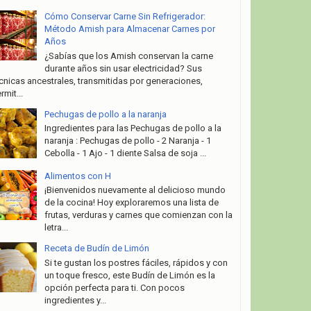
Cómo Conservar Carne Sin Refrigerador:
Método Amish para Almacenar Carnes por
Años
¿Sabías que los Amish conservan la carne
durante años sin usar electricidad? Sus
cnicas ancestrales, transmitidas por generaciones,
rmit...
Pechugas de pollo a la naranja
Ingredientes para las Pechugas de pollo a la
naranja : Pechugas de pollo - 2 Naranja - 1
Cebolla - 1 Ajo - 1 diente Salsa de soja ...
Alimentos con H
¡Bienvenidos nuevamente al delicioso mundo
de la cocina! Hoy exploraremos una lista de
frutas, verduras y carnes que comienzan con la
letra...
Receta de Budín de Limón
Si te gustan los postres fáciles, rápidos y con
un toque fresco, este Budín de Limón es la
opción perfecta para ti. Con pocos
ingredientes y...