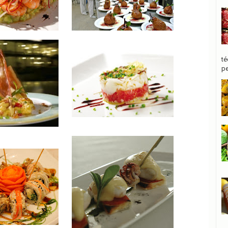
té
pe