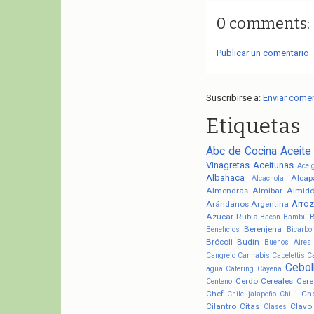
0 comments:
Publicar un comentario
Suscribirse a:
Enviar come
Etiquetas
Abc de Cocina
Aceite
Vinagretas
Aceitunas
Acel
Albahaca
Alcap
Alcachofa
Almendras
Almibar
Almid
Arroz
Arándanos
Argentina
Azúcar Rubia
Bacon
Bambú
Berenjena
Beneficios
Bicarbo
Brócoli
Budín
Buenos Aires
Cangrejo
Cannabis
Capelettis
C
Cebol
agua
Catering
Cayena
Cerdo
Cereales
Cere
Centeno
Chef
Ch
Chile jalapeño
Chilli
Cilantro
Citas
Clavo
Clases