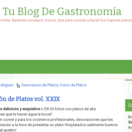
: Tu Blog De Gastronomía
nomía. Aprende consejos, trucos, tips para cocinar y hacer los mejores platos
odriguez
Decoracion de Platos
,
Fotos de Platos
ón de Platos vol. XXIX
D
s delicioso y exquisitos
n 29! 20 fotos con platos de alta
es que te hacen agua la boca!!
Bi
n comer y para los cocineros profesionales, decoraciones que les
G
raciòn a la hora de presentar un plato! Emplatados realmente buenos
Aq
el apetito!