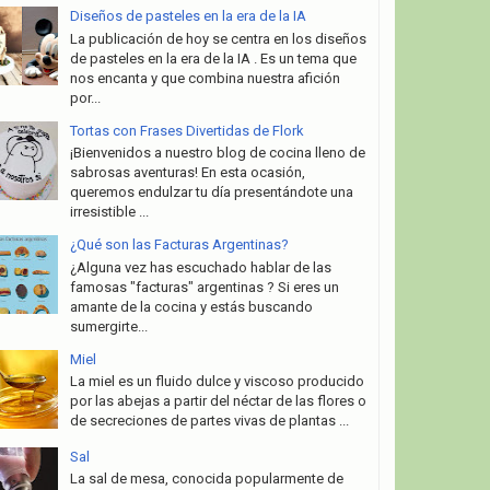
Diseños de pasteles en la era de la IA
La publicación de hoy se centra en los diseños
de pasteles en la era de la IA . Es un tema que
nos encanta y que combina nuestra afición
por...
Tortas con Frases Divertidas de Flork
¡Bienvenidos a nuestro blog de cocina lleno de
sabrosas aventuras! En esta ocasión,
queremos endulzar tu día presentándote una
irresistible ...
¿Qué son las Facturas Argentinas?
¿Alguna vez has escuchado hablar de las
famosas "facturas" argentinas ? Si eres un
amante de la cocina y estás buscando
sumergirte...
Miel
La miel es un fluido dulce y viscoso producido
por las abejas a partir del néctar de las flores o
de secreciones de partes vivas de plantas ...
Sal
La sal de mesa, conocida popularmente de