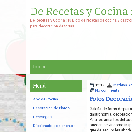
De Recetas y Cocina 
De Recetas y Cocina : Tu Blog de recetas de cocina y gastro
para decoración de tortas.
Inicio
12:17
Mathias R
Menú
No comments
Fotos Decoraci
Abc de Cocina
Decoracion de Platos
Galerìa de fotos de plato
gastronomìa, decoracion
Descargas
Para los amantes del bue
pueden servir como inspi
Diccionario de alimentos
que de seguro les abrirà 