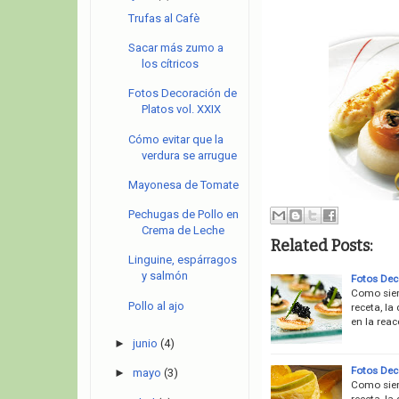
Trufas al Cafè
Sacar más zumo a
los cítricos
Fotos Decoración de
Platos vol. XXIX
Cómo evitar que la
verdura se arrugue
Mayonesa de Tomate
Pechugas de Pollo en
Crema de Leche
Related Posts:
Linguine, espárragos
y salmón
Fotos Deco
Como siem
Pollo al ajo
receta, la
en la rea
►
junio
(4)
Fotos Deco
►
mayo
(3)
Como siem
receta, la