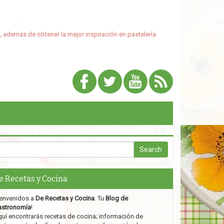
, además de obtener la mejor inspiración en pastelería
e Recetas y Cocina
envenidos a
De Recetas y Cocina
. Tu
Blog de
astronomía
!
uí encontrarás recetas de cocina; información de