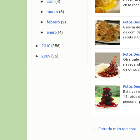
►
abril
(4)
en la rea
►
marzo
(6)
►
febrero
(3)
Fotos Deco
Galería d
de comida
►
enero
(4)
recetas! 
►
2010
(356)
Fotos Dec
►
2009
(36)
Otra gale
navegando
de otros c
Fotos Dec
Esta vez e
15 fotos d
personal,
← Entrada más reciente