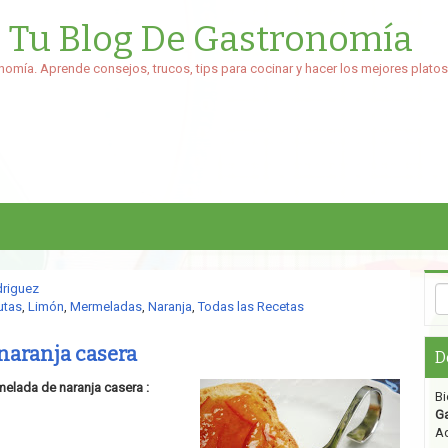
: Tu Blog De Gastronomía
nomía. Aprende consejos, trucos, tips para cocinar y hacer los mejores platos
driguez
utas
,
Limón
,
Mermeladas
,
Naranja
,
Todas las Recetas
naranja casera
D
melada de naranja casera :
Bi
G
Aq