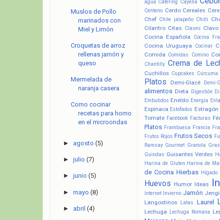
Cebol
agua
Catering
Cayena
Cerdo
Cereales
Cere
Centeno
Muslos de Pollo
Chef
Ch
Chile jalapeño
Chilli
marinados con
Cilantro
Citas
Clavo
Clases
Miel y Limón
Cocina Española
Cocina Fr
Croquetas de arroz
Cocina Uruguaya
C
Cocinar
rellenas jamón y
Comida
Co
Comidas
Comino
Crema de Lec
queso
Chantilly
Cuchillos
Cupcakes
Cúrcuma
Mermelada de
Platos
Demi-Glacé
Demi-
naranja casera
alimentos
Dieta
Digestión
Di
Eneldo
Embutidos
Energía
Enl
Como cocinar
Espinaca
Estragón
Estofados
recetas para horno
Tomate
Fé
Facebook
Facturas
en el microondas
Platos
Frambuesa
Francia
Fra
Frutos Secos
Frutos Rojos
Fu
►
agosto
(5)
Ramsay
Gourmet
Granola
Gras
Guisantes Verdes
Guindas
H
►
julio
(7)
Harina de Gluten
Harina de Ma
de Cocina
Hierbas
Hígado
►
junio
(5)
I
Huevos
Humor
Ideas
►
mayo
(8)
Jamón
Jengi
Internet
Invierno
Laurel
Langostinos
Latas
►
abril
(4)
Lechuga
Le
Lechuga Romana