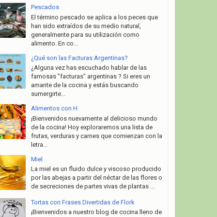
Pescados
El término pescado se aplica a los peces que
han sido extraídos de su medio natural,
generalmente para su utilización como
alimento. En co...
¿Qué son las Facturas Argentinas?
¿Alguna vez has escuchado hablar de las
famosas "facturas" argentinas ? Si eres un
amante de la cocina y estás buscando
sumergirte...
Alimentos con H
¡Bienvenidos nuevamente al delicioso mundo
de la cocina! Hoy exploraremos una lista de
frutas, verduras y carnes que comienzan con la
letra...
Miel
La miel es un fluido dulce y viscoso producido
por las abejas a partir del néctar de las flores o
de secreciones de partes vivas de plantas ...
Tortas con Frases Divertidas de Flork
¡Bienvenidos a nuestro blog de cocina lleno de