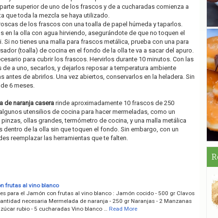
parte superior de uno de los frascos y de a cucharadas comienza a
sta que toda la mezcla se haya utilizado.
 roscas de los frascos con una toalla de papel húmeda y taparlos.
os en la olla con agua hirviendo, asegurándote de que no toquen el
si. Si no tienes una malla para frascos metálica, prueba con una para
sador (toalla) de cocina en el fondo de la olla te va a sacar del apuro.
esario para cubrir los frascos. Hervirlos durante 10 minutos. Con las
os de a uno, secarlos, y dejarlos reposar a temperatura ambiente
 antes de abrirlos. Una vez abiertos, conservarlos en la heladera. Sin
n de 6 meses.
 de naranja casera
rinde aproximadamente 10 frascos de 250
 algunos utensilios de cocina para hacer mermeladas, como un
inzas, ollas grandes, termómetro de cocina, y una malla metálica
s dentro de la olla sin que toquen el fondo. Sin embargo, con un
es reemplazar las herramientas que te falten.
R
 frutas al vino blanco
tes para el Jamón con frutas al vino blanco : Jamón cocido - 500 gr Clavos
 Cantidad necesaria Mermelada de naranja - 250 gr Naranjas - 2 Manzanas
Azúcar rubio - 5 cucharadas Vino blanco …
Read More