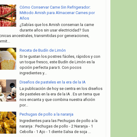
Cómo Conservar Carne Sin Refrigerador:
Método Amish para Almacenar Carnes por
Años
¿Sabías que los Amish conservan la carne
durante años sin usar electricidad? Sus
cnicas ancestrales, transmitidas por generaciones,
rmit...
Receta de Budín de Limón
Si te gustan los postres fáciles, rápidos y con
un toque fresco, este Budín de Limón es la
opción perfecta para ti. Con pocos
ingredientes y...
Diseños de pasteles en la era de la IA
La publicación de hoy se centra en los diseños
de pasteles en la era de la IA . Es un tema que
nos encanta y que combina nuestra afición
por...
Pechugas de pollo a la naranja
Ingredientes para las Pechugas de pollo a la
naranja : Pechugas de pollo - 2 Naranja - 1
Cebolla - 1 Ajo - 1 diente Salsa de soja ...