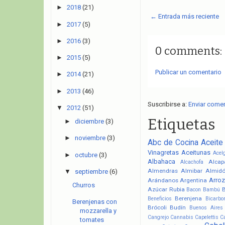
►
2018
(21)
← Entrada más reciente
►
2017
(5)
►
2016
(3)
0 comments:
►
2015
(5)
Publicar un comentario
►
2014
(21)
►
2013
(46)
Suscribirse a:
Enviar come
▼
2012
(51)
Etiquetas
►
diciembre
(3)
►
noviembre
(3)
Abc de Cocina
Aceite
Vinagretas
Aceitunas
Acel
►
octubre
(3)
Albahaca
Alcap
Alcachofa
Almendras
Almibar
Almid
▼
septiembre
(6)
Arroz
Arándanos
Argentina
Churros
Azúcar Rubia
Bacon
Bambú
Berenjena
Beneficios
Bicarbo
Berenjenas con
Brócoli
Budín
Buenos Aires
mozzarella y
Cangrejo
Cannabis
Capelettis
C
tomates