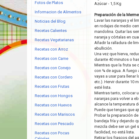
Fotos de Platos
Azúcar - 1,5 Kg
Informacion de Alimentos
Preparación de la Mermel
Lavar las naranjas y el l
Noticias del Blog
en rodajas de medio cen
Recetas Calientes
mandolina. Quitar las sem
naranja y córtalas en cua
Recetas Vegetarianas
Añadir la ralladura de limó
ebullición.
Recetas con Arroz
Una vez que hierva, reduc
Recetas con Carne
durante 40 minutos o has
Mientras que la fruta se 
Recetas con Conejo
con ¾ de agua. A fuego al
vayas a usar para llenar
Recetas con Cordero
etc.). Hervir durante 10 
Recetas con Frutas
esté lista.
Mientras tanto, colocar u
Recetas con Hongos
naranjas para volver a eb
alcance la temperatura d
Recetas con Huevos
Puede que tengas que aju
Recetas con Mariscos
Probar la preparación de
bandeja fría y dejando q
Recetas con Pescado
mezcla debe ser un gel s
facilidad, no está lista.
Recetas con Pocas
Retirar los frascos del a
Calorías