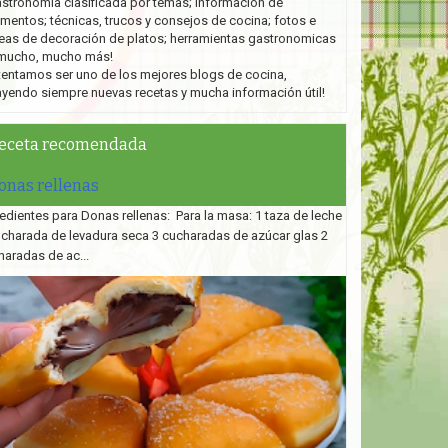
stronomía clasificada por temas; información de
imentos; técnicas, trucos y consejos de cocina; fotos e
eas de decoración de platos;
herramientas gastronomicas
mucho, mucho más!
tentamos ser uno de los mejores blogs de cocina,
ayendo siempre nuevas recetas y mucha información útil!
eceta recomendada
onas rellenas
edientes para Donas rellenas: Para la masa: 1 taza de leche
ucharada de levadura seca 3 cucharadas de azúcar glas 2
haradas de ac...