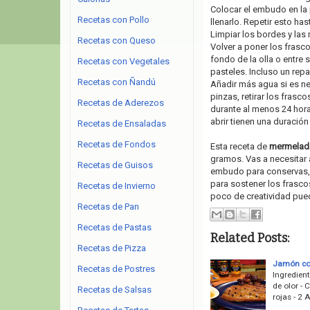
Colocar el embudo en la 
Recetas con Pollo
llenarlo. Repetir esto ha
Limpiar los bordes y las
Recetas con Queso
Volver a poner los frasc
fondo de la olla o entre 
Recetas con Vegetales
pasteles. Incluso un repa
Recetas con Ñandú
Añadir más agua si es nec
pinzas, retirar los frasc
Recetas de Aderezos
durante al menos 24 horas
abrir tienen una duració
Recetas de Ensaladas
Recetas de Fondos
Esta receta de
mermelada
gramos. Vas a necesitar
Recetas de Guisos
embudo para conservas, p
para sostener los frasco
Recetas de Invierno
poco de creatividad pued
Recetas de Pan
Recetas de Pastas
Related Posts:
Recetas de Pizza
Jamón con
Recetas de Postres
Ingredien
de olor -
Recetas de Salsas
rojas - 2 