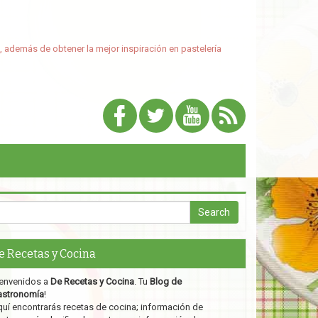
, además de obtener la mejor inspiración en pastelería
e Recetas y Cocina
envenidos a
De Recetas y Cocina
. Tu
Blog de
astronomía
!
uí encontrarás recetas de cocina; información de