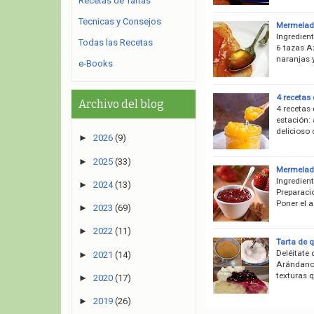
Recetas de Tartas
Tecnicas y Consejos
Mermelada
Ingredien
Todas las Recetas
6 tazas A
naranjas y
e-Books
4 recetas
Archivo del blog
4 recetas
estación: 
delicioso
►
2026
(9)
►
2025
(33)
Mermelada
Ingredient
►
2024
(13)
Preparació
Poner el a
►
2023
(69)
►
2022
(11)
Tarta de 
Deléitate 
►
2021
(14)
Arándanos
texturas 
►
2020
(17)
►
2019
(26)