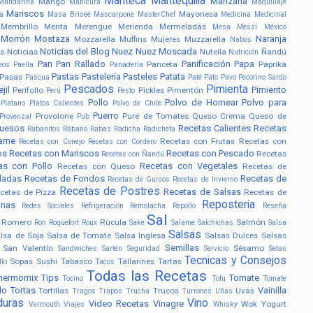
Manteca
Mantequilla
Manzana
Mango
Mandarina
Manicura
Maquillaje
Mariscos
Mayonesa
a
Masa Briseé
Mascarpone
MasterChef
Medicina
Medicinal
Membrillo
Menta
Merengue
Merienda
Mermeladas
Mesa
Messi
México
Morrón
Mostaza
Naranja
Mozzarella
Muffins
Mujeres
Muzzarella
Nabos
Noticias del Blog
Nuez
Nuez Moscada
s
Noticias
Nutella
Ñandú
Nutrición
Pan
Pan Rallado
Panificación
Papa
Panceta
Paprika
eos
Paella
Panadería
Pastas
Pastelería
Pasteles
Patata
Pasas
Pascua
Paté
Pato
Pavo
Pecorino Sardo
Pescados
Pimienta
jil
Pimiento
Perifollo
Pickles
Pimentón
Perú
Pesto
Pollo
Polvo de Hornear
Polvo para
Platano
Platos Calientes
Polvo de Chile
Puerro
Provolone
Pure de Tomates
Queso Crema
Queso de
Provenzal
Pub
uesos
Recetas Calientes
Recetas
Rabanitos
Rábano
Rabas
Radicha
Radicheta
arne
Recetas con Frutas
Recetas con
Recetas con Conejo
Recetas con Cordero
os
Recetas con Mariscos
Recetas con Pescado
Recetas
Recetas con Ñandú
as con Pollo
Recetas con Vegetales
Recetas con Queso
Recetas de
ladas
Recetas de Fondos
Recetas de
Recetas de Guisos
Recetas de Invierno
Recetas de Postres
Recetas de Salsas
cetas de Pizza
Recetas de
Repostería
anas
Redes Sociales
Refrigeración
Remolacha
Repollo
Reseña
Sal
Romero
Rúcula
Salmón
Ron
Roquefort
Roux
Sake
Salame
Salchichas
Salsa
Salsas
lsa de Soja
Salsa de Tomate
Salsa Inglesa
Salsas Dulces
Salsas
Semillas
San Valentín
Sésamo
Sandwiches
Sartén
Seguridad
Servicio
Setas
Tecnicas y Consejos
Sopas
Sushi
Tabasco
Tallarines
Tartas
llo
Tacos
Todas las Recetas
hermomix
Tips
Tomate
Tocino
Tofu
Tomate
lo
Tortas
Vainilla
Tortillas
Trucos
Uvas
Tragos
Trapos
Trucha
Turrones
Uñas
duras
Vino
Video Recetas
Vinagre
Wok
Yogurt
Vermouth
Viajes
Whisky