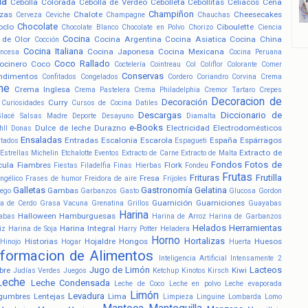
la
Cebolla Colorada
Cebolla de Verdeo
Cebolleta
Cebollitas
Celiacos
Cena
Champiñon
zas
Chalote
Cheesecakes
Cerveza
Ceviche
Champagne
Chauchas
Chocolate
oclo
Ciboulette
Chocolate Blanco
Chocolate en Polvo
Chorizo
Ciencia
Cocina
 de Olor
Cocina Argentina
Cocina Asiatica
Cocina China
Cocción
Cocina Italiana
Cocina Japonesa
Cocina Mexicana
ancesa
Cocina Peruana
Coco Rallado
ocinero
Coco
Coctelería
Cointreau
Col
Coliflor
Colorante
Comer
Conservas
ndimentos
Confitados
Congelados
Cordero
Coriandro
Corvina
Crema
he
Crema Inglesa
Crema Pastelera
Crema Philadelphia
Cremor Tartaro
Crepes
Decoracion de
Decoración
Curry
Curiosidades
Cursos de Cocina
Datiles
Descargas
Diccionario de
Glacé Salsas Madre
Deporte
Desayuno
Diamalta
e-Books
Dulce de leche
Durazno
Electricidad
Electrodomésticos
hll
Donas
Ensaladas
Entradas
Escalonia
Escarola
España
Espárragos
atados
Espagueti
Extracto de
Estrellas Michelin
Etchalotte
Eventos
Extracto de Carne
Extracto de Malta
Fondos
Fotos de
cula
Fiambres
Flork
Fiestas
Filadelfia
Finas Hierbas
Fondeu
Frutas
Frituras
Frutilla
Fresa
ngélico
Frases de humor
Freidora de aire
Frijoles
Galletas
Gastronomía
Gelatina
Gambas
ego
Garbanzos
Gasto
Glucosa
Gordon
Guarnición
Guarniciones
a de Cerdo
Grasa Vacuna
Grenatina
Grillos
Guayabas
Harina
Halloween
Hamburguesas
abas
Harina de Arroz
Harina de Garbanzos
Helados
Herramientas
Harina Integral
iz
Harina de Soja
Harry Potter
Heladera
Horno
Hortalizas
Historias
Hojaldre
Hongos
Huesos
Hinojo
Hogar
Huerta
nformacion de Alimentos
Inteligencia Artificial
Intensamente 2
Jugo de Limón
Lacteos
bre
Kiwi
Judías Verdes
Juegos
Ketchup
Kinotos
Kirsch
Leche
Leche Condensada
Leche de Coco
Leche en polvo
Leche evaporada
Limón
Levadura
gumbres
Lentejas
Lima
Limpieza
Linguine
Lombarda
Lomo