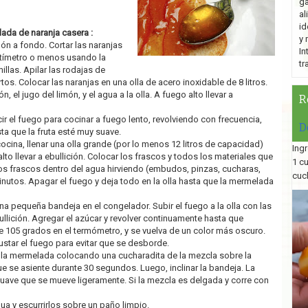
ga
al
id
ada de naranja casera :
y 
imón a fondo. Cortar las naranjas
In
tímetro o menos usando la
tr
illas. Apilar las rodajas de
rtos. Colocar las naranjas en una olla de acero inoxidable de 8 litros.
n, el jugo del limón, y el agua a la olla. A fuego alto llevar a
R
ir el fuego para cocinar a fuego lento, revolviendo con frecuencia,
D
ta que la fruta esté muy suave.
cocina, llenar una olla grande (por lo menos 12 litros de capacidad)
Ingr
to llevar a ebullición. Colocar los frascos y todos los materiales que
1 c
 los frascos dentro del agua hirviendo (embudos, pinzas, cucharas,
cuc
minutos. Apagar el fuego y deja todo en la olla hasta que la mermelada
na pequeña bandeja en el congelador. Subir el fuego a la olla con las
ullición. Agregar el azúcar y revolver continuamente hasta que
e 105 grados en el termómetro, y se vuelva de un color más oscuro.
star el fuego para evitar que se desborde.
 la mermelada colocando una cucharadita de la mezcla sobre la
ue se asiente durante 30 segundos. Luego, inclinar la bandeja. La
uave que se mueve ligeramente. Si la mezcla es delgada y corre con
gua y escurrirlos sobre un paño limpio.