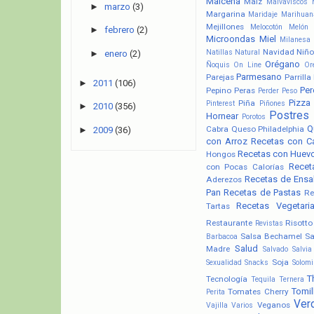
Maicena
Maíz
Malvaviscos
►
marzo
(3)
Margarina
Maridaje
Marihuan
Mejillones
Melocotón
Melón
►
febrero
(2)
Microondas
Miel
Milanesa
Navidad
Niño
Natillas
Natural
►
enero
(2)
Orégano
Ñoquis
On Line
Or
Parmesano
Parejas
Parrilla
►
2011
(106)
Pere
Pepino
Peras
Perder Peso
Pizza
Piña
Pinterest
Piñones
►
2010
(356)
Postres
Hornear
Porotos
Q
Cabra
Queso Philadelphia
►
2009
(36)
con Arroz
Recetas con C
Recetas con Huev
Hongos
Recet
con Pocas Calorías
Recetas de Ensa
Aderezos
Pan
Recetas de Pastas
Re
Recetas Vegetari
Tartas
Restaurante
Risotto
Revistas
Salsa Bechamel
Sa
Barbacoa
Salud
Madre
Salvado
Salvia
Soja
Sexualidad
Snacks
Solomi
T
Tecnología
Tequila
Ternera
Tomil
Tomates Cherry
Perita
Ver
Veganos
Vajilla
Varios