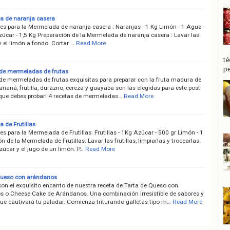
 de naranja casera
tes para la Mermelada de naranja casera : Naranjas - 1 Kg Limón - 1 Agua -
zúcar - 1,5 Kg Preparación de la Mermelada de naranja casera : Lavar las
 el limón a fondo. Cortar …
Read More
té
pe
 de mermeladas de frutas
 de mermeladas de frutas exquisitas para preparar con la fruta madura de
ananá, frutilla, durazno, cereza y guayaba son las elegidas para este post
 que debes probar! 4 recetas de mermeladas…
Read More
 de Frutillas
es para la Mermelada de Frutillas: Frutillas - 1Kg Azúcar - 500 gr Limón - 1
n de la Mermelada de Frutillas: Lavar las frutillas, limpiarlas y trocearlas.
zúcar y el jugo de un limón. P…
Read More
queso con arándanos
con el exquisito encanto de nuestra receta de Tarta de Queso con
 o Cheese Cake de Arándanos. Una combinación irresistible de sabores y
que cautivará tu paladar. Comienza triturando galletas tipo m…
Read More