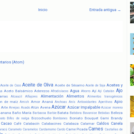
Inicio
Entrada antigua →
ntarios (Atom)
Aceite de Oliva
Aceites y
Aceite de Sésamo
Aceite de Coco
Aceite de Soja
Ajo
Agua
Aceto Balsámico
Aderezos
Ají
ga
Afrodisíacos
Ahorro
Ají Catalán
Alimentación
Alimentos
arras
Alcaucil
Alfajores
Alimentos transgénicos
Apio
ón de maíz
Amor
Ananá
Amish
Anchoas
Anís
Antioxidantes
Aperitivos
Azúcar
Azúcar Impalpable
Arte
Atún
Avena
Arvejas
Asado
Azúcar moreno
Banana
Baño María
Batata
Belleza
Barbacoa
Barbie
Batidora
Bavaroise
Bebidas
Bizcochuelo
Boniato
Bouquet Garni
Brandy
nato
Bifes de nalga
Bombones
Cacao
Caldos
Canela
Café
Calabacín
Calabacines
Calabaza
Calamar
Carnes
Carne Picada
aracú
Caramelo
Caramelos
Cardamomo
Cardo
Castañas de