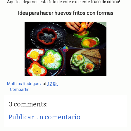
g
Aquí les dejamos esta foto de este excelente
truco de cocina
!
a
t
Idea para hacer huevos fritos con formas
i
o
n
Mathias Rodriguez
at
12:05
Compartir
0 comments:
Publicar un comentario