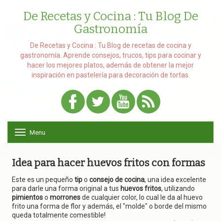
De Recetas y Cocina : Tu Blog De
Gastronomía
De Recetas y Cocina : Tu Blog de recetas de cocina y
gastronomía. Aprende consejos, trucos, tips para cocinar y
hacer los mejores platos, además de obtener la mejor
inspiración en pastelería para decoración de tortas.
Menu
T
o
g
g
Idea para hacer huevos fritos con formas
l
e
Este es un pequeño
tip
o
consejo de cocina
, una idea excelente
n
para darle una forma original a tus
huevos fritos
, utilizando
a
pimientos
o
morrones
de cualquier color, lo cual le da al huevo
v
frito una forma de flor y además, el "molde" o borde del mismo
i
queda totalmente comestible!