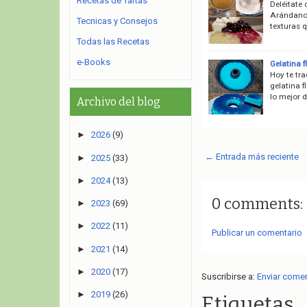
Recetas de Tartas
Deléitate 
Arándanos
Tecnicas y Consejos
texturas 
Todas las Recetas
e-Books
Gelatina f
Hoy te tr
gelatina f
lo mejor d
Archivo del blog
►
2026
(9)
← Entrada más reciente
►
2025
(33)
►
2024
(13)
0 comments:
►
2023
(69)
►
2022
(11)
Publicar un comentario
►
2021
(14)
►
2020
(17)
Suscribirse a:
Enviar come
►
2019
(26)
Etiquetas