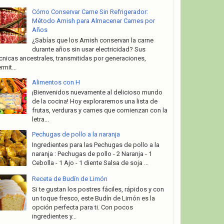
Cómo Conservar Carne Sin Refrigerador:
Método Amish para Almacenar Carnes por
Años
¿Sabías que los Amish conservan la carne
durante años sin usar electricidad? Sus
cnicas ancestrales, transmitidas por generaciones,
rmit...
Alimentos con H
¡Bienvenidos nuevamente al delicioso mundo
de la cocina! Hoy exploraremos una lista de
frutas, verduras y carnes que comienzan con la
letra...
Pechugas de pollo a la naranja
Ingredientes para las Pechugas de pollo a la
naranja : Pechugas de pollo - 2 Naranja - 1
Cebolla - 1 Ajo - 1 diente Salsa de soja ...
Receta de Budín de Limón
Si te gustan los postres fáciles, rápidos y con
un toque fresco, este Budín de Limón es la
opción perfecta para ti. Con pocos
ingredientes y...