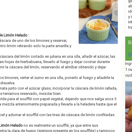
ga
al
id
y 
In
tr
de Limón Helado :
 cáscara de uno de los limones y reservar,
R
tro limón retirando solo la parte amarilla y
D
cáscara del limón cortado en juliana en una olla, añadir el azúcar, las
s hojas de hierbabuena, llevarlo al fuego y dejar cocinar durante
Ingr
rir la cáscara del limón, reservando el almíbar obtenido y dejar
1 c
cuc
s limones, verter el zumo en una olla, ponerlo al fuego y añadirle la
disuelva.
 nata junto con el azúcar glass, incorporar la cáscara de limón rallada,
que teníamos reservado, mezclar bien.
olde para el soufflé con papel vegetal, dejando que nos salga unos 5
la mezcla anteriormente preparada y llevarla a la heladera hasta que el
 papel y adornar el soufflé con las tiras de cáscara de limón confitadas.
Limón Helado
no es realmente un soufflé, ya que entre sus
ntra la clara de huevo (siempre presente en los soufflés) y tampoco