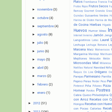
Platos
Frambuesa
Francia
Fra
Frutos Secos
Frutos Rojos
Fu
►
noviembre
(3)
Ramsay
Gourmet
Granola
Gras
Guisantes Verdes
Guindas
H
►
octubre
(4)
Harina de Gluten
Harina de Ma
de Cocina
Hierbas
Hígado
►
septiembre
(4)
I
Huevos
Humor
Ideas
►
agosto
(8)
Jamón
Jengi
Internet
Invierno
Laurel
Langostinos
Latas
►
julio
(4)
Lechuga
Le
Lechuga Romana
Maicena
Maíz
Malvaviscos
►
junio
(6)
Margarina
Maridaje
Marihuan
Mejillones
Melocotón
Melón
►
mayo
(5)
Microondas
Miel
Milanesa
Navidad
Niño
►
abril
(3)
Natillas
Natural
Orégano
Ñoquis
On Line
Or
►
marzo
(2)
Parmesano
Parejas
Parrilla
Pere
Pepino
Peras
Perder Peso
►
febrero
(2)
Pizza
Piña
Pinterest
Piñones
Postres
Hornear
Porotos
►
enero
(1)
Q
Cabra
Queso Philadelphia
con Arroz
Recetas con C
►
2012
(51)
Recetas con Huev
Hongos
Recet
con Pocas Calorías
►
2011
(106)