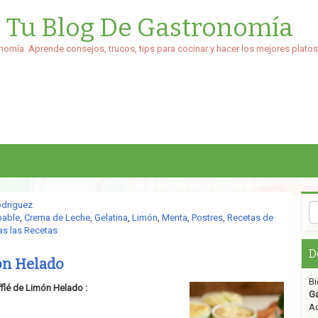
: Tu Blog De Gastronomía
nomía. Aprende consejos, trucos, tips para cocinar y hacer los mejores platos
odriguez
pable
,
Crema de Leche
,
Gelatina
,
Limón
,
Menta
,
Postres
,
Recetas de
s las Recetas
D
ón Helado
Bi
fflé de Limón Helado :
G
Aq