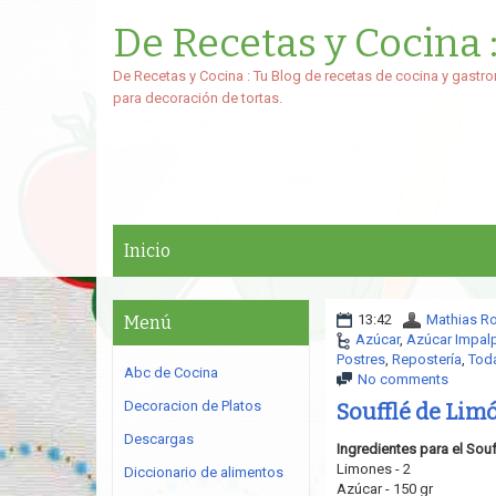
De Recetas y Cocina 
De Recetas y Cocina : Tu Blog de recetas de cocina y gastro
para decoración de tortas.
Inicio
13:42
Mathias R
Menú
Azúcar
,
Azúcar Impal
Postres
,
Repostería
,
Toda
Abc de Cocina
No comments
Decoracion de Platos
Soufflé de Lim
Descargas
Ingredientes para el Sou
Limones - 2
Diccionario de alimentos
Azúcar - 150 gr