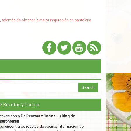
, además de obtener la mejor inspiración en pastelería
e Recetas y Cocina
envenidos a
De Recetas y Cocina
. Tu
Blog de
astronomía
!
uí encontrarás recetas de cocina; información de