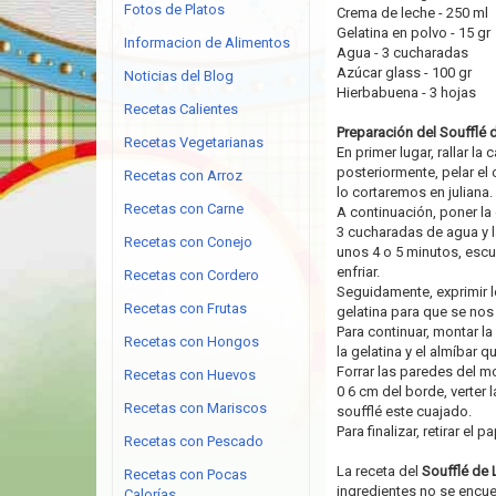
Fotos de Platos
Crema de leche - 250 ml
Gelatina en polvo - 15 gr
Informacion de Alimentos
Agua - 3 cucharadas
Azúcar glass - 100 gr
Noticias del Blog
Hierbabuena - 3 hojas
Recetas Calientes
Preparación del Soufflé 
Recetas Vegetarianas
En primer lugar, rallar la
posteriormente, pelar el o
Recetas con Arroz
lo cortaremos en juliana.
Recetas con Carne
A continuación, poner la 
3 cucharadas de agua y la
Recetas con Conejo
unos 4 o 5 minutos, escur
enfriar.
Recetas con Cordero
Seguidamente, exprimir lo
Recetas con Frutas
gelatina para que se nos 
Para continuar, montar la
Recetas con Hongos
la gelatina y el almíbar 
Forrar las paredes del m
Recetas con Huevos
0 6 cm del borde, verter 
Recetas con Mariscos
soufflé este cuajado.
Para finalizar, retirar el
Recetas con Pescado
La receta del
Soufflé de 
Recetas con Pocas
ingredientes no se encue
Calorías