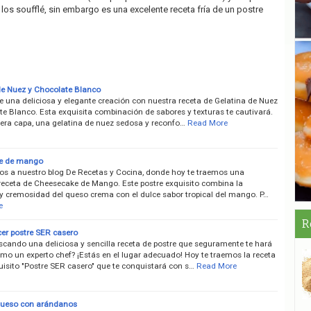
los soufflé, sin embargo es una excelente receta fría de un postre
de Nuez y Chocolate Blanco
e una deliciosa y elegante creación con nuestra receta de Gelatina de Nuez
te Blanco. Esta exquisita combinación de sabores y texturas te cautivará.
mera capa, una gelatina de nuez sedosa y reconfo…
Read More
e de mango
os a nuestro blog De Recetas y Cocina, donde hoy te traemos una
 receta de Cheesecake de Mango. Este postre exquisito combina la
y cremosidad del queso crema con el dulce sabor tropical del mango. P…
e
R
r postre SER casero
scando una deliciosa y sencilla receta de postre que seguramente te hará
mo un experto chef? ¡Estás en el lugar adecuado! Hoy te traemos la receta
uisito "Postre SER casero" que te conquistará con s…
Read More
queso con arándanos