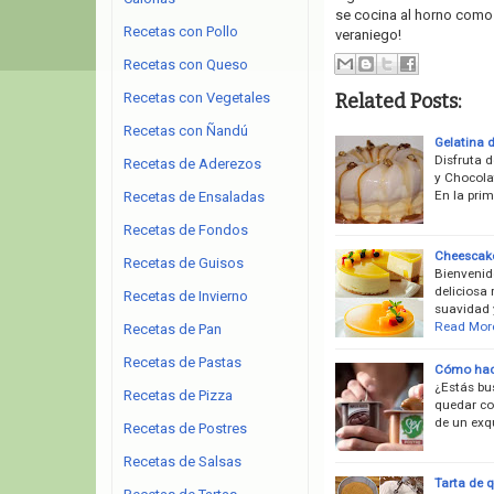
se cocina al horno como 
Recetas con Pollo
veraniego!
Recetas con Queso
Related Posts:
Recetas con Vegetales
Recetas con Ñandú
Gelatina 
Disfruta d
Recetas de Aderezos
y Chocola
En la pri
Recetas de Ensaladas
Recetas de Fondos
Cheescak
Recetas de Guisos
Bienvenid
deliciosa
Recetas de Invierno
suavidad 
Read Mor
Recetas de Pan
Recetas de Pastas
Cómo hace
¿Estás bu
Recetas de Pizza
quedar co
de un exq
Recetas de Postres
Recetas de Salsas
Tarta de 