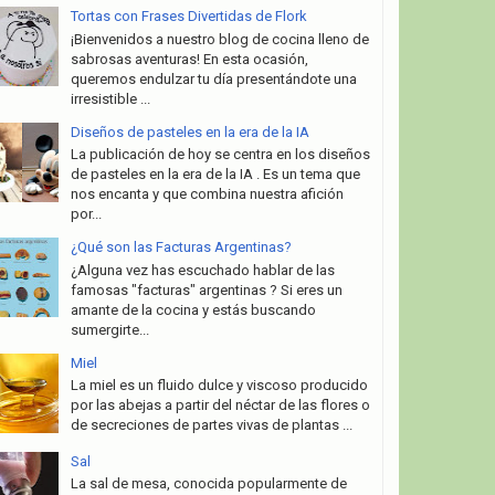
Tortas con Frases Divertidas de Flork
¡Bienvenidos a nuestro blog de cocina lleno de
sabrosas aventuras! En esta ocasión,
queremos endulzar tu día presentándote una
irresistible ...
Diseños de pasteles en la era de la IA
La publicación de hoy se centra en los diseños
de pasteles en la era de la IA . Es un tema que
nos encanta y que combina nuestra afición
por...
¿Qué son las Facturas Argentinas?
¿Alguna vez has escuchado hablar de las
famosas "facturas" argentinas ? Si eres un
amante de la cocina y estás buscando
sumergirte...
Miel
La miel es un fluido dulce y viscoso producido
por las abejas a partir del néctar de las flores o
de secreciones de partes vivas de plantas ...
Sal
La sal de mesa, conocida popularmente de