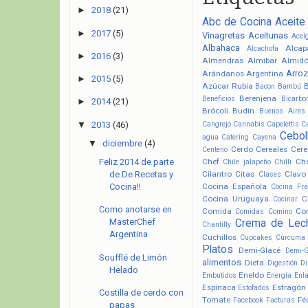
►
2018
(21)
Abc de Cocina
Aceite
►
2017
(5)
Vinagretas
Aceitunas
Acel
Albahaca
Alcap
Alcachofa
►
2016
(3)
Almendras
Almibar
Almid
Arroz
Arándanos
Argentina
►
2015
(5)
Azúcar Rubia
Bacon
Bambú
Berenjena
Beneficios
Bicarbo
►
2014
(21)
Brócoli
Budín
Buenos Aires
▼
2013
(46)
Cangrejo
Cannabis
Capelettis
C
Cebol
agua
Catering
Cayena
▼
diciembre
(4)
Cerdo
Cereales
Cere
Centeno
Chef
Ch
Feliz 2014 de parte
Chile jalapeño
Chilli
Cilantro
Citas
Clavo
de De Recetas y
Clases
Cocina Española
Cocina!!
Cocina Fr
Cocina Uruguaya
C
Cocinar
Como anotarse en
Comida
Co
Comidas
Comino
MasterChef
Crema de Lec
Chantilly
Argentina
Cuchillos
Cupcakes
Cúrcuma
Platos
Demi-Glacé
Demi-
Soufflé de Limón
alimentos
Dieta
Digestión
Di
Helado
Eneldo
Embutidos
Energía
Enl
Espinaca
Estragón
Estofados
Costilla de cerdo con
Tomate
Fé
Facebook
Facturas
papas