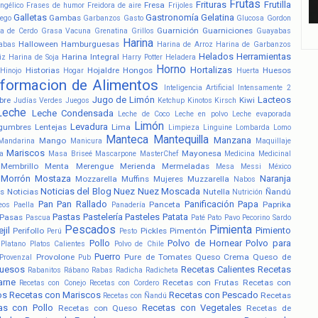
Frutas
Frituras
Frutilla
Fresa
ngélico
Frases de humor
Freidora de aire
Frijoles
Galletas
Gastronomía
Gelatina
Gambas
ego
Garbanzos
Gasto
Glucosa
Gordon
Guarnición
Guarniciones
a de Cerdo
Grasa Vacuna
Grenatina
Grillos
Guayabas
Harina
Halloween
Hamburguesas
abas
Harina de Arroz
Harina de Garbanzos
Helados
Herramientas
Harina Integral
iz
Harina de Soja
Harry Potter
Heladera
Horno
Hortalizas
Historias
Hojaldre
Hongos
Huesos
Hinojo
Hogar
Huerta
nformacion de Alimentos
Inteligencia Artificial
Intensamente 2
Jugo de Limón
Lacteos
bre
Kiwi
Judías Verdes
Juegos
Ketchup
Kinotos
Kirsch
Leche
Leche Condensada
Leche de Coco
Leche en polvo
Leche evaporada
Limón
Levadura
gumbres
Lentejas
Lima
Limpieza
Linguine
Lombarda
Lomo
Manteca
Mantequilla
Manzana
Mango
Mandarina
Manicura
Maquillaje
Mariscos
Mayonesa
a
Masa Briseé
Mascarpone
MasterChef
Medicina
Medicinal
Membrillo
Menta
Merengue
Merienda
Mermeladas
Mesa
Messi
México
Morrón
Mostaza
Naranja
Mozzarella
Muffins
Mujeres
Muzzarella
Nabos
Noticias del Blog
Nuez
Nuez Moscada
s
Noticias
Nutella
Ñandú
Nutrición
Pan
Pan Rallado
Panificación
Papa
Panceta
Paprika
eos
Paella
Panadería
Pastas
Pastelería
Pasteles
Patata
Pasas
Pascua
Paté
Pato
Pavo
Pecorino Sardo
Pescados
Pimienta
jil
Pimiento
Perifollo
Pickles
Pimentón
Perú
Pesto
Pollo
Polvo de Hornear
Polvo para
Platano
Platos Calientes
Polvo de Chile
Puerro
Provolone
Pure de Tomates
Queso Crema
Queso de
Provenzal
Pub
uesos
Recetas Calientes
Recetas
Rabanitos
Rábano
Rabas
Radicha
Radicheta
arne
Recetas con Frutas
Recetas con
Recetas con Conejo
Recetas con Cordero
os
Recetas con Mariscos
Recetas con Pescado
Recetas
Recetas con Ñandú
as con Pollo
Recetas con Vegetales
Recetas con Queso
Recetas de