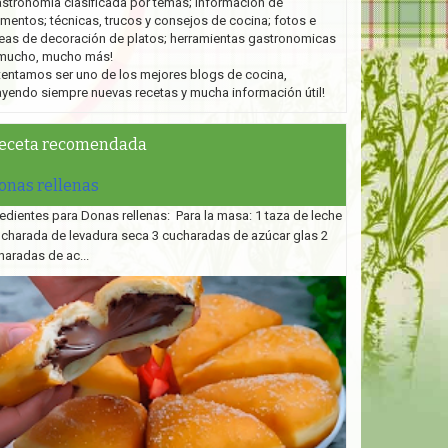
stronomía clasificada por temas; información de
imentos; técnicas, trucos y consejos de cocina; fotos e
eas de decoración de platos;
herramientas gastronomicas
mucho, mucho más!
tentamos ser uno de los mejores blogs de cocina,
ayendo siempre nuevas recetas y mucha información útil!
eceta recomendada
onas rellenas
edientes para Donas rellenas: Para la masa: 1 taza de leche
ucharada de levadura seca 3 cucharadas de azúcar glas 2
haradas de ac...