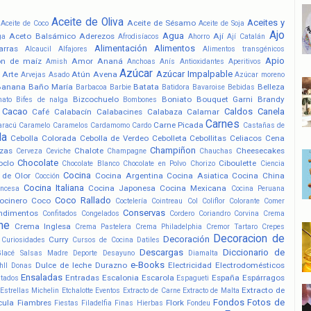
Aceite de Oliva
Aceites y
Aceite de Sésamo
Aceite de Coco
Aceite de Soja
Ajo
Agua
Aceto Balsámico
Aderezos
Ají
ga
Afrodisíacos
Ahorro
Ají Catalán
Alimentación
Alimentos
arras
Alcaucil
Alfajores
Alimentos transgénicos
Apio
ón de maíz
Amor
Ananá
Amish
Anchoas
Anís
Antioxidantes
Aperitivos
Azúcar
Azúcar Impalpable
Arte
Atún
Avena
Arvejas
Asado
Azúcar moreno
Banana
Baño María
Batata
Belleza
Barbacoa
Barbie
Batidora
Bavaroise
Bebidas
Bizcochuelo
Boniato
Bouquet Garni
Brandy
nato
Bifes de nalga
Bombones
Cacao
Caldos
Canela
Café
Calabacín
Calabacines
Calabaza
Calamar
Carnes
Carne Picada
aracú
Caramelo
Caramelos
Cardamomo
Cardo
Castañas de
la
Cebolla Colorada
Cebolla de Verdeo
Cebolleta
Cebollitas
Celiacos
Cena
Champiñon
zas
Chalote
Cheesecakes
Cerveza
Ceviche
Champagne
Chauchas
Chocolate
oclo
Ciboulette
Chocolate Blanco
Chocolate en Polvo
Chorizo
Ciencia
Cocina
 de Olor
Cocina Argentina
Cocina Asiatica
Cocina China
Cocción
Cocina Italiana
Cocina Japonesa
Cocina Mexicana
ancesa
Cocina Peruana
Coco Rallado
ocinero
Coco
Coctelería
Cointreau
Col
Coliflor
Colorante
Comer
Conservas
ndimentos
Confitados
Congelados
Cordero
Coriandro
Corvina
Crema
he
Crema Inglesa
Crema Pastelera
Crema Philadelphia
Cremor Tartaro
Crepes
Decoracion de
Decoración
Curry
Curiosidades
Cursos de Cocina
Datiles
Descargas
Diccionario de
Glacé Salsas Madre
Deporte
Desayuno
Diamalta
e-Books
Dulce de leche
Durazno
Electricidad
Electrodomésticos
hll
Donas
Ensaladas
Entradas
Escalonia
Escarola
España
Espárragos
atados
Espagueti
Extracto de
Estrellas Michelin
Etchalotte
Eventos
Extracto de Carne
Extracto de Malta
Fondos
Fotos de
cula
Fiambres
Flork
Fiestas
Filadelfia
Finas Hierbas
Fondeu