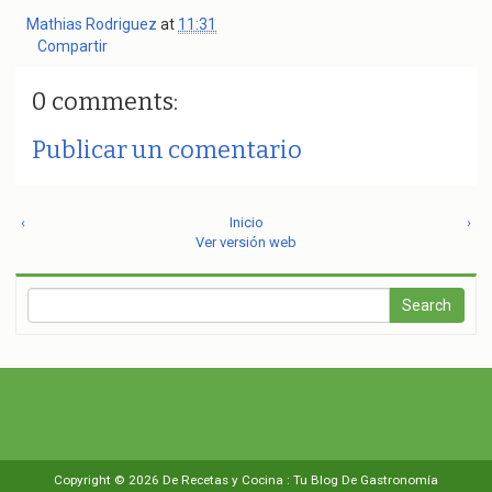
Mathias Rodriguez
at
11:31
Compartir
0 comments:
Publicar un comentario
‹
Inicio
›
Ver versión web
Copyright ©
2026
De Recetas y Cocina : Tu Blog De Gastronomía