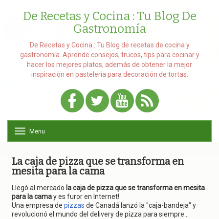
De Recetas y Cocina : Tu Blog De
Gastronomía
De Recetas y Cocina : Tu Blog de recetas de cocina y
gastronomía. Aprende consejos, trucos, tips para cocinar y
hacer los mejores platos, además de obtener la mejor
inspiración en pastelería para decoración de tortas.
Menu
T
o
g
g
La caja de pizza que se transforma en
l
mesita para la cama
e
n
Llegó al mercado
la caja de pizza que se transforma en mesita
a
para la cama
y es furor en Internet!
v
Una empresa de
pizzas
de Canadá lanzó la "caja-bandeja" y
i
revolucionó el mundo del delivery de pizza para siempre...