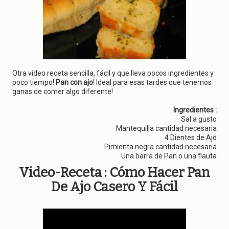
g
a
t
i
o
n
Otra video receta sencilla, fácil y que lleva pocos ingredientes y
poco tiempo!
Pan con ajo
! Ideal para esas tardes que tenemos
ganas de comer algo diferente!
Ingredientes :
Sal a gusto
Mantequilla cantidad necesaria
4 Dientes de Ajo
Pimienta negra cantidad necesaria
Una barra de Pan o una flauta
Video-Receta :
Cómo Hacer Pan
De Ajo Casero Y Fácil