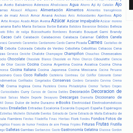
Ajo
Agua
Aceto Balsámico
Aderezos
Ají
ga
Afrodisíacos
Ahorro
Ají Catalán
Alimentación
Alimentos
arras
Alcaucil
Alfajores
Alimentos transgénicos
Apio
ón de maíz
Amor
Ananá
Amish
Anchoas
Anís
Antioxidantes
Aperitivos
Azúcar
Azúcar Impalpable
Arte
Atún
Avena
Arvejas
Asado
Azúcar moreno
Banana
Baño María
Batata
Belleza
Barbacoa
Barbie
Batidora
Bavaroise
Bebidas
Bizcochuelo
Boniato
Bouquet Garni
Brandy
nato
Bifes de nalga
Bombones
Cacao
Caldos
Canela
Café
Calabacín
Calabacines
Calabaza
Calamar
Carnes
Carne Picada
aracú
Caramelo
Caramelos
Cardamomo
Cardo
Castañas de
la
Cebolla Colorada
Cebolla de Verdeo
Cebolleta
Cebollitas
Celiacos
Cena
Champiñon
zas
Chalote
Cheesecakes
Cerveza
Ceviche
Champagne
Chauchas
Chocolate
oclo
Ciboulette
Chocolate Blanco
Chocolate en Polvo
Chorizo
Ciencia
Cocina
 de Olor
Cocina Argentina
Cocina Asiatica
Cocina China
Cocción
Cocina Italiana
Cocina Japonesa
Cocina Mexicana
ancesa
Cocina Peruana
Coco Rallado
ocinero
Coco
Coctelería
Cointreau
Col
Coliflor
Colorante
Comer
Conservas
ndimentos
Confitados
Congelados
Cordero
Coriandro
Corvina
Crema
he
Crema Inglesa
Crema Pastelera
Crema Philadelphia
Cremor Tartaro
Crepes
Decoracion de
Decoración
Curry
Curiosidades
Cursos de Cocina
Datiles
Descargas
Diccionario de
Glacé Salsas Madre
Deporte
Desayuno
Diamalta
e-Books
Dulce de leche
Durazno
Electricidad
Electrodomésticos
hll
Donas
Ensaladas
Entradas
Escalonia
Escarola
España
Espárragos
atados
Espagueti
Extracto de
Estrellas Michelin
Etchalotte
Eventos
Extracto de Carne
Extracto de Malta
Fondos
Fotos de
cula
Fiambres
Flork
Fiestas
Filadelfia
Finas Hierbas
Fondeu
Frutas
Frituras
Frutilla
Fresa
ngélico
Frases de humor
Freidora de aire
Frijoles
Galletas
Gastronomía
Gelatina
Gambas
ego
Garbanzos
Gasto
Glucosa
Gordon