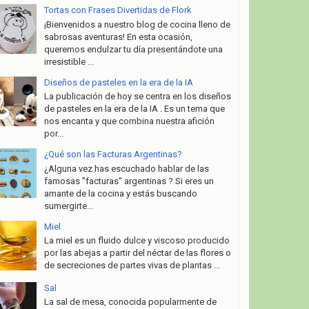
Tortas con Frases Divertidas de Flork
¡Bienvenidos a nuestro blog de cocina lleno de
sabrosas aventuras! En esta ocasión,
queremos endulzar tu día presentándote una
irresistible ...
Diseños de pasteles en la era de la IA
La publicación de hoy se centra en los diseños
de pasteles en la era de la IA . Es un tema que
nos encanta y que combina nuestra afición
por...
¿Qué son las Facturas Argentinas?
¿Alguna vez has escuchado hablar de las
famosas "facturas" argentinas ? Si eres un
amante de la cocina y estás buscando
sumergirte...
Miel
La miel es un fluido dulce y viscoso producido
por las abejas a partir del néctar de las flores o
de secreciones de partes vivas de plantas ...
Sal
La sal de mesa, conocida popularmente de