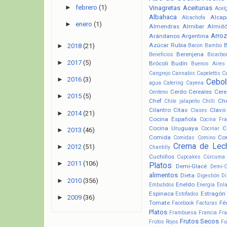
►
febrero
(1)
Vinagretas
Aceitunas
Acel
Albahaca
Alcap
Alcachofa
►
enero
(1)
Almendras
Almibar
Almid
Arroz
Arándanos
Argentina
Azúcar Rubia
►
2018
(21)
Bacon
Bambú
Berenjena
Beneficios
Bicarbo
►
2017
(5)
Brócoli
Budín
Buenos Aires
Cangrejo
Cannabis
Capelettis
C
►
2016
(3)
Cebol
agua
Catering
Cayena
Cerdo
Cereales
Cere
Centeno
►
2015
(5)
Chef
Ch
Chile jalapeño
Chilli
Cilantro
Citas
Clavo
Clases
►
2014
(21)
Cocina Española
Cocina Fr
Cocina Uruguaya
C
Cocinar
►
2013
(46)
Comida
Co
Comidas
Comino
Crema de Lec
►
2012
(51)
Chantilly
Cuchillos
Cupcakes
Cúrcuma
►
2011
(106)
Platos
Demi-Glacé
Demi-
alimentos
Dieta
Digestión
Di
►
2010
(356)
Eneldo
Embutidos
Energía
Enl
Espinaca
Estragón
Estofados
►
2009
(36)
Tomate
Fé
Facebook
Facturas
Platos
Frambuesa
Francia
Fra
Frutos Secos
Frutos Rojos
Fu