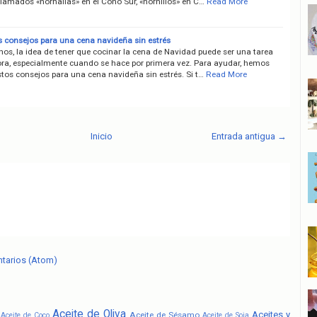
llamados «hornallas» en el Cono Sur, «hornillos» en C…
Read More
os consejos para una cena navideña sin estrés
os, la idea de tener que cocinar la cena de Navidad puede ser una tarea
a, especialmente cuando se hace por primera vez. Para ayudar, hemos
tos consejos para una cena navideña sin estrés. Si t…
Read More
Inicio
Entrada antigua →
ntarios (Atom)
Aceite de Oliva
Aceites y
Aceite de Sésamo
Aceite de Coco
Aceite de Soja