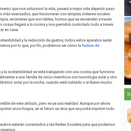
nvento que nos solucionó la vida, pasará a mejor vida dejando paso
o más avanzados, que funcionaran con simples órdenes vocales.
mpra, encimeras que son tables, hornos que se encienden a través
las cosas llegará a la cocina y nos permitirá controlarlo todo a través
tar en casa.
ostenibilidad y la reducción de gastos, todos estos aparatos serán
menos por lo que, por fin, podremos ver cómo la
factura de
cia y la sostenibilidad se está trabajando con una cocina que funcione
 alimentar a una familia de cinco miembros con tecnología solar y otro
léctrico solar por la noche, cuando esté nublado o si llueve mucho.
R
reíble de este artículo, pero es ya una realidad. Aunque por ahora
primir unos ñoquis, en el futuro se dice que se podrá imprimir todo
aratos estarán conectados a las Redes Sociales para que podamos
ocinemos.