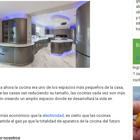
ga
al
id
y 
In
tr
R
D
Ingr
1 c
cuc
sta ahora la cocina era uno de los espacios más pequeños de la casa,
ue las casas van reduciendo su tamaño, las cocinas cada vez son más
lón creando un amplio espacio donde se desarrollará la vida en
s más económico que la
electricidad
, es cierto que las cocinas
partida al gas ya que la totalidad de aparatos de la cocina del futuro
or nosotros