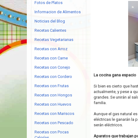
Fotos de Platos
Informacion de Alimentos
Noticias del Blog
Recetas Calientes
Recetas Vegetarianas
Recetas con Arroz
Recetas con Carne
Recetas con Conejo
La cocina gana espacio
Recetas con Cordero
Recetas con Frutas
Si bien es cierto que ha
actualmente, y pese a q
Recetas con Hongos
grandes. Se unirán al sa
familia.
Recetas con Huevos
Recetas con Mariscos
Aunque el gas natural e
eléctricas le ganarán la 
Recetas con Pescado
serán eléctricos.
Recetas con Pocas
Aparatos que trabajan p
Calorías