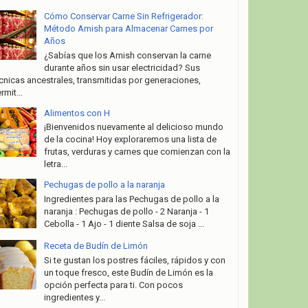
Cómo Conservar Carne Sin Refrigerador:
Método Amish para Almacenar Carnes por
Años
¿Sabías que los Amish conservan la carne
durante años sin usar electricidad? Sus
cnicas ancestrales, transmitidas por generaciones,
rmit...
Alimentos con H
¡Bienvenidos nuevamente al delicioso mundo
de la cocina! Hoy exploraremos una lista de
frutas, verduras y carnes que comienzan con la
letra...
Pechugas de pollo a la naranja
Ingredientes para las Pechugas de pollo a la
naranja : Pechugas de pollo - 2 Naranja - 1
Cebolla - 1 Ajo - 1 diente Salsa de soja ...
Receta de Budín de Limón
Si te gustan los postres fáciles, rápidos y con
un toque fresco, este Budín de Limón es la
opción perfecta para ti. Con pocos
ingredientes y...