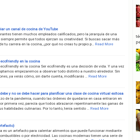
iar un canal de cocina de YouTube
urantes tienen muchos empleados calificados, pero la jerarquía de una
té
 siempre permite que todos ejerzan su creatividad. Si buscas sacar más
pe
e tu carrera en la cocina, ¿por qué no creas tu propio p…
Read More
ecofriendly en la cocina
cofriendly en la cocina Ser ecofriendly es una decisión de vida. Y una vez
optamos empezaremos a observar todo distinto a nuestro alrededor. Sin
ones, ya verás cómo, sin darte cuenta, modificarás …
Read More
debe y no se debe hacer para planificar una clase de cocina virtual exitosa
zo de la pandemia, cuando las órdenes de quedarse en casa entraron en
por primera vez, parecía que todos abrazaron repentinamente las ganas de
s habilidades culinarias. Por lo tanto, tenía sentido …
Read More
rtefacto)
a es un artefacto para calentar alimentos que puede funcionar mediante
combustibles o por electricidad. Las cocinas modernas tienen una serie de