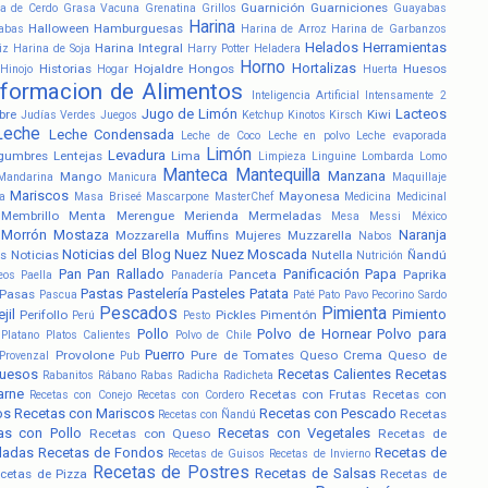
Guarnición
Guarniciones
a de Cerdo
Grasa Vacuna
Grenatina
Grillos
Guayabas
Harina
Halloween
Hamburguesas
abas
Harina de Arroz
Harina de Garbanzos
Helados
Herramientas
Harina Integral
iz
Harina de Soja
Harry Potter
Heladera
Horno
Hortalizas
Historias
Hojaldre
Hongos
Huesos
Hinojo
Hogar
Huerta
nformacion de Alimentos
Inteligencia Artificial
Intensamente 2
Jugo de Limón
Lacteos
bre
Kiwi
Judías Verdes
Juegos
Ketchup
Kinotos
Kirsch
Leche
Leche Condensada
Leche de Coco
Leche en polvo
Leche evaporada
Limón
Levadura
gumbres
Lentejas
Lima
Limpieza
Linguine
Lombarda
Lomo
Manteca
Mantequilla
Manzana
Mango
Mandarina
Manicura
Maquillaje
Mariscos
Mayonesa
a
Masa Briseé
Mascarpone
MasterChef
Medicina
Medicinal
Membrillo
Menta
Merengue
Merienda
Mermeladas
Mesa
Messi
México
Morrón
Mostaza
Naranja
Mozzarella
Muffins
Mujeres
Muzzarella
Nabos
Noticias del Blog
Nuez
Nuez Moscada
s
Noticias
Nutella
Ñandú
Nutrición
Pan
Pan Rallado
Panificación
Papa
Panceta
Paprika
eos
Paella
Panadería
Pastas
Pastelería
Pasteles
Patata
Pasas
Pascua
Paté
Pato
Pavo
Pecorino Sardo
Pescados
Pimienta
jil
Pimiento
Perifollo
Pickles
Pimentón
Perú
Pesto
Pollo
Polvo de Hornear
Polvo para
Platano
Platos Calientes
Polvo de Chile
Puerro
Provolone
Pure de Tomates
Queso Crema
Queso de
Provenzal
Pub
uesos
Recetas Calientes
Recetas
Rabanitos
Rábano
Rabas
Radicha
Radicheta
arne
Recetas con Frutas
Recetas con
Recetas con Conejo
Recetas con Cordero
os
Recetas con Mariscos
Recetas con Pescado
Recetas
Recetas con Ñandú
as con Pollo
Recetas con Vegetales
Recetas con Queso
Recetas de
ladas
Recetas de Fondos
Recetas de
Recetas de Guisos
Recetas de Invierno
Recetas de Postres
Recetas de Salsas
cetas de Pizza
Recetas de