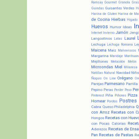
Ramsay
Gourmet
Granola
Gras
Guisantes Verdes
Guindas
H
Harina de Gluten
Harina de Ma
de Cocina
Hierbas
Hígado
I
Huevos
Humor
Ideas
Jamón
Jengi
Internet
Invierno
Laurel
Langostinos
Latas
Lechuga
Le
Lechuga Romana
Maicena
Maíz
Malvaviscos
Margarina
Maridaje
Marihuan
Mejillones
Melocotón
Melón
Microondas
Miel
Milanesa
Navidad
Niño
Natillas
Natural
Orégano
Ñoquis
On Line
Or
Parmesano
Parejas
Parrilla
Pere
Pepino
Peras
Perder Peso
Pizza
Piña
Pinterest
Piñones
Postres
Hornear
Porotos
Q
Cabra
Queso Philadelphia
con Arroz
Recetas con C
Recetas con Huev
Hongos
Recet
con Pocas Calorías
Recetas de Ensa
Aderezos
Pan
Recetas de Pastas
Re