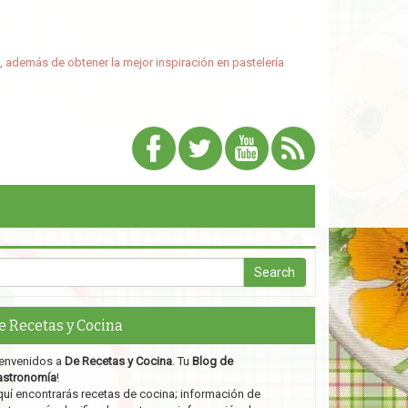
, además de obtener la mejor inspiración en pastelería
e Recetas y Cocina
envenidos a
De Recetas y Cocina
. Tu
Blog de
astronomía
!
uí encontrarás recetas de cocina; información de