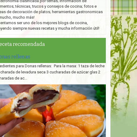
stronomía clasificada por temas; información de
imentos; técnicas, trucos y consejos de cocina; fotos e
eas de decoración de platos;
herramientas gastronomicas
mucho, mucho más!
tentamos ser uno de los mejores blogs de cocina,
ayendo siempre nuevas recetas y mucha información útil!
eceta recomendada
onas rellenas
edientes para Donas rellenas: Para la masa: 1 taza de leche
ucharada de levadura seca 3 cucharadas de azúcar glas 2
haradas de ac...