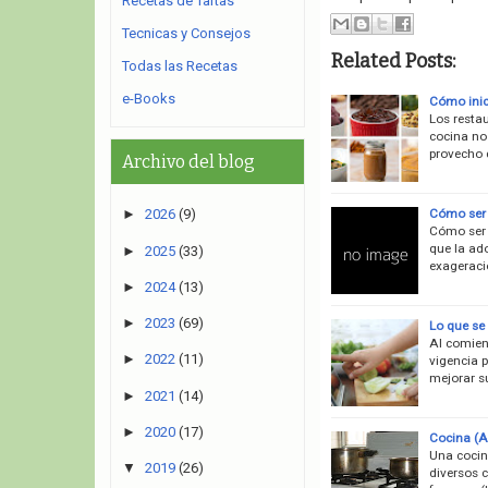
Recetas de Tartas
Tecnicas y Consejos
Related Posts:
Todas las Recetas
e-Books
Cómo inic
Los resta
cocina no
provecho d
Archivo del blog
Cómo ser 
►
2026
(9)
Cómo ser e
que la ad
►
2025
(33)
exageraci
►
2024
(13)
►
2023
(69)
Lo que se 
Al comien
►
2022
(11)
vigencia 
mejorar su
►
2021
(14)
►
2020
(17)
Cocina (A
Una cocin
▼
2019
(26)
diversos 