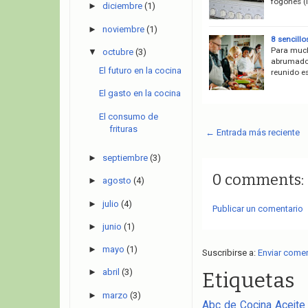
fogones (
►
diciembre
(1)
►
noviembre
(1)
8 sencill
Para much
▼
octubre
(3)
abrumador
El futuro en la cocina
reunido es
El gasto en la cocina
El consumo de
frituras
← Entrada más reciente
►
septiembre
(3)
0 comments:
►
agosto
(4)
►
julio
(4)
Publicar un comentario
►
junio
(1)
►
mayo
(1)
Suscribirse a:
Enviar come
►
abril
(3)
Etiquetas
►
marzo
(3)
Abc de Cocina
Aceite