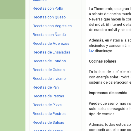
Recetas con Pollo
La Thermomix, ese gran i
a robots de cocina much
Recetas con Queso
Neveras que hacen la co
del móvil. El Internet de 
Recetas con Vegetales
de nuestro móvil y sin es
Recetas con Ñandú
Además, en vistas a la s
Recetas de Aderezos
eficientes y consumirán 
luz
disminuye.
Recetas de Ensaladas
Recetas de Fondos
Cocinas solares
Recetas de Guisos
En la línea de la eficien
con energía solar. Podrá
Recetas de Invierno
sistema de calefacción e
Recetas de Pan
Impresoras de comida
Recetas de Pastas
Puede que sea lo más inc
Recetas de Pizza
solo se ha conseguido im
Recetas de Postres
tipo de comida.
Recetas de Salsas
Además, todos estos ap
compartir aquello que c