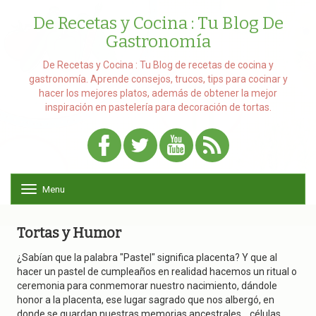
De Recetas y Cocina : Tu Blog De
Gastronomía
De Recetas y Cocina : Tu Blog de recetas de cocina y
gastronomía. Aprende consejos, trucos, tips para cocinar y
hacer los mejores platos, además de obtener la mejor
inspiración en pastelería para decoración de tortas.
Menu
T
o
g
g
Tortas y Humor
l
e
¿Sabían que la palabra "Pastel" significa placenta? Y que al
n
hacer un pastel de cumpleaños en realidad hacemos un ritual o
a
ceremonia para conmemorar nuestro nacimiento, dándole
v
honor a la placenta, ese lugar sagrado que nos albergó, en
i
donde se guardan nuestras memorias ancestrales... células