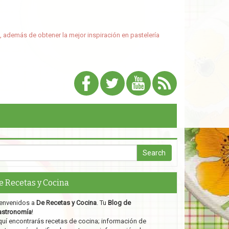
, además de obtener la mejor inspiración en pastelería
e Recetas y Cocina
envenidos a
De Recetas y Cocina
. Tu
Blog de
astronomía
!
uí encontrarás recetas de cocina; información de