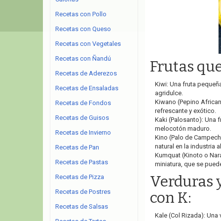
Recetas con Pollo
Recetas con Queso
Recetas con Vegetales
Recetas con Ñandú
Frutas qu
Recetas de Aderezos
Kiwi: Una fruta pequeñ
Recetas de Ensaladas
agridulce.
Kiwano (Pepino African
Recetas de Fondos
refrescante y exótico.
Recetas de Guisos
Kaki (Palosanto): Una f
melocotón maduro.
Recetas de Invierno
Kino (Palo de Campeche
natural en la industria a
Recetas de Pan
Kumquat (Kinoto o Naran
Recetas de Pastas
miniatura, que se pued
Verduras 
Recetas de Pizza
Recetas de Postres
con K:
Recetas de Salsas
Kale (Col Rizada): Una 