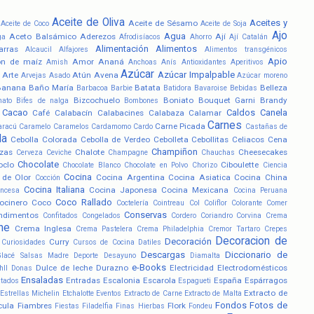
Aceite de Oliva
Aceites y
Aceite de Sésamo
Aceite de Coco
Aceite de Soja
Ajo
Agua
Aceto Balsámico
Aderezos
Ají
ga
Afrodisíacos
Ahorro
Ají Catalán
Alimentación
Alimentos
arras
Alcaucil
Alfajores
Alimentos transgénicos
Apio
ón de maíz
Amor
Ananá
Amish
Anchoas
Anís
Antioxidantes
Aperitivos
Azúcar
Azúcar Impalpable
Arte
Atún
Avena
Arvejas
Asado
Azúcar moreno
Banana
Baño María
Batata
Belleza
Barbacoa
Barbie
Batidora
Bavaroise
Bebidas
Bizcochuelo
Boniato
Bouquet Garni
Brandy
nato
Bifes de nalga
Bombones
Cacao
Caldos
Canela
Café
Calabacín
Calabacines
Calabaza
Calamar
Carnes
Carne Picada
aracú
Caramelo
Caramelos
Cardamomo
Cardo
Castañas de
la
Cebolla Colorada
Cebolla de Verdeo
Cebolleta
Cebollitas
Celiacos
Cena
Champiñon
zas
Chalote
Cheesecakes
Cerveza
Ceviche
Champagne
Chauchas
Chocolate
oclo
Ciboulette
Chocolate Blanco
Chocolate en Polvo
Chorizo
Ciencia
Cocina
 de Olor
Cocina Argentina
Cocina Asiatica
Cocina China
Cocción
Cocina Italiana
Cocina Japonesa
Cocina Mexicana
ancesa
Cocina Peruana
Coco Rallado
ocinero
Coco
Coctelería
Cointreau
Col
Coliflor
Colorante
Comer
Conservas
ndimentos
Confitados
Congelados
Cordero
Coriandro
Corvina
Crema
he
Crema Inglesa
Crema Pastelera
Crema Philadelphia
Cremor Tartaro
Crepes
Decoracion de
Decoración
Curry
Curiosidades
Cursos de Cocina
Datiles
Descargas
Diccionario de
Glacé Salsas Madre
Deporte
Desayuno
Diamalta
e-Books
Dulce de leche
Durazno
Electricidad
Electrodomésticos
hll
Donas
Ensaladas
Entradas
Escalonia
Escarola
España
Espárragos
atados
Espagueti
Extracto de
Estrellas Michelin
Etchalotte
Eventos
Extracto de Carne
Extracto de Malta
Fondos
Fotos de
cula
Fiambres
Flork
Fiestas
Filadelfia
Finas Hierbas
Fondeu