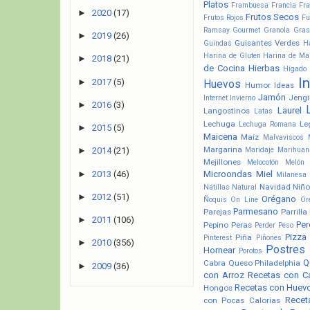
Platos
Frambuesa
Francia
Fra
►
2020
(17)
Frutos Secos
Frutos Rojos
Fu
Ramsay
Gourmet
Granola
Gras
►
2019
(26)
Guisantes Verdes
Guindas
H
Harina de Gluten
Harina de Ma
►
2018
(21)
de Cocina
Hierbas
Hígado
I
►
2017
(5)
Huevos
Humor
Ideas
Jamón
Jengi
Internet
Invierno
►
2016
(3)
Laurel
Langostinos
Latas
Lechuga
Le
Lechuga Romana
►
2015
(5)
Maicena
Maíz
Malvaviscos
Margarina
Maridaje
Marihuan
►
2014
(21)
Mejillones
Melocotón
Melón
►
2013
(46)
Microondas
Miel
Milanesa
Navidad
Niño
Natillas
Natural
►
2012
(51)
Orégano
Ñoquis
On Line
Or
Parmesano
Parejas
Parrilla
►
2011
(106)
Pere
Pepino
Peras
Perder Peso
Pizza
Piña
Pinterest
Piñones
►
2010
(356)
Postres
Hornear
Porotos
Q
Cabra
Queso Philadelphia
►
2009
(36)
con Arroz
Recetas con C
Recetas con Huev
Hongos
Recet
con Pocas Calorías