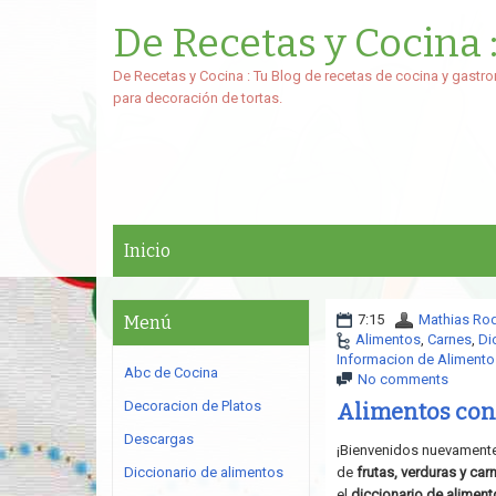
De Recetas y Cocina 
De Recetas y Cocina : Tu Blog de recetas de cocina y gastro
para decoración de tortas.
Inicio
7:15
Mathias Ro
Menú
Alimentos
,
Carnes
,
Di
Informacion de Alimento
Abc de Cocina
No comments
Decoracion de Platos
Alimentos con
Descargas
¡Bienvenidos nuevamente 
Diccionario de alimentos
de
frutas, verduras y car
el
diccionario de alimen