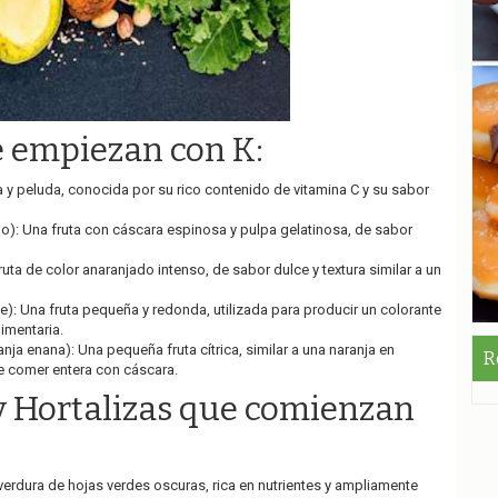
e empiezan con K:
a y peluda, conocida por su rico contenido de vitamina C y su sabor
o): Una fruta con cáscara espinosa y pulpa gelatinosa, de sabor
ruta de color anaranjado intenso, de sabor dulce y textura similar a un
): Una fruta pequeña y redonda, utilizada para producir un colorante
limentaria.
ja enana): Una pequeña fruta cítrica, similar a una naranja en
R
e comer entera con cáscara.
y Hortalizas que comienzan
verdura de hojas verdes oscuras, rica en nutrientes y ampliamente