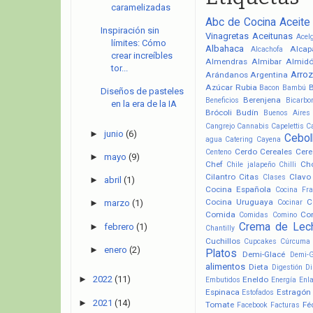
caramelizadas
Abc de Cocina
Aceite
Inspiración sin
Vinagretas
Aceitunas
Acel
límites: Cómo
Albahaca
Alcap
Alcachofa
crear increíbles
Almendras
Almibar
Almid
tor...
Arroz
Arándanos
Argentina
Azúcar Rubia
Bacon
Bambú
Diseños de pasteles
Berenjena
Beneficios
Bicarbo
en la era de la IA
Brócoli
Budín
Buenos Aires
Cangrejo
Cannabis
Capelettis
C
►
junio
(6)
Cebol
agua
Catering
Cayena
Cerdo
Cereales
Cere
Centeno
►
mayo
(9)
Chef
Ch
Chile jalapeño
Chilli
Cilantro
Citas
Clavo
Clases
►
abril
(1)
Cocina Española
Cocina Fr
Cocina Uruguaya
C
Cocinar
►
marzo
(1)
Comida
Co
Comidas
Comino
Crema de Lec
►
febrero
(1)
Chantilly
Cuchillos
Cupcakes
Cúrcuma
►
enero
(2)
Platos
Demi-Glacé
Demi-
alimentos
Dieta
Digestión
Di
►
2022
(11)
Eneldo
Embutidos
Energía
Enl
Espinaca
Estragón
Estofados
►
2021
(14)
Tomate
Fé
Facebook
Facturas