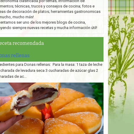
stronomía clasificada por temas; información de
imentos; técnicas, trucos y consejos de cocina; fotos e
eas de decoración de platos;
herramientas gastronomicas
mucho, mucho más!
tentamos ser uno de los mejores blogs de cocina,
ayendo siempre nuevas recetas y mucha información útil!
eceta recomendada
onas rellenas
edientes para Donas rellenas: Para la masa: 1 taza de leche
ucharada de levadura seca 3 cucharadas de azúcar glas 2
haradas de ac...