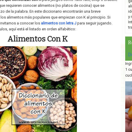
ga
ue requieren conocer alimentos (no platos de cocina) que se
al
zo de la palabra. En este diccionario encontrarán una breve
id
y 
 los alimentos más populares que empiezan con K al principio. Si
In
invitamos a conocer los
alimentos con letra J
para seguir jugando.
tr
os, aquí está el listado en orden alfabético:
Alimentos Con K
R
D
Ingr
1 c
cuc