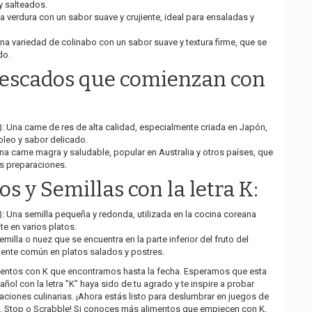
y salteados.
a verdura con un sabor suave y crujiente, ideal para ensaladas y
na variedad de colinabo con un sabor suave y textura firme, que se
do.
Pescados que comienzan con
 Una carne de res de alta calidad, especialmente criada en Japón,
leo y sabor delicado.
a carne magra y saludable, popular en Australia y otros países, que
s preparaciones.
os y Semillas con la letra K:
: Una semilla pequeña y redonda, utilizada en la cocina coreana
e en varios platos.
milla o nuez que se encuentra en la parte inferior del fruto del
iente común en platos salados y postres.
mentos con K que encontramos hasta la fecha. Esperamos que esta
añol con la letra "K" haya sido de tu agrado y te inspire a probar
ciones culinarias. ¡Ahora estás listo para deslumbrar en juegos de
i, Stop o Scrabble! Si conoces más alimentos que empiecen con K,