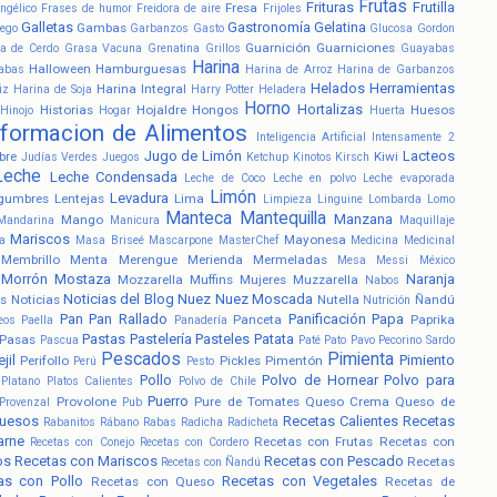
Frutas
Frituras
Frutilla
Fresa
ngélico
Frases de humor
Freidora de aire
Frijoles
Galletas
Gastronomía
Gelatina
Gambas
ego
Garbanzos
Gasto
Glucosa
Gordon
Guarnición
Guarniciones
a de Cerdo
Grasa Vacuna
Grenatina
Grillos
Guayabas
Harina
Halloween
Hamburguesas
abas
Harina de Arroz
Harina de Garbanzos
Helados
Herramientas
Harina Integral
iz
Harina de Soja
Harry Potter
Heladera
Horno
Hortalizas
Historias
Hojaldre
Hongos
Huesos
Hinojo
Hogar
Huerta
nformacion de Alimentos
Inteligencia Artificial
Intensamente 2
Jugo de Limón
Lacteos
bre
Kiwi
Judías Verdes
Juegos
Ketchup
Kinotos
Kirsch
Leche
Leche Condensada
Leche de Coco
Leche en polvo
Leche evaporada
Limón
Levadura
gumbres
Lentejas
Lima
Limpieza
Linguine
Lombarda
Lomo
Manteca
Mantequilla
Manzana
Mango
Mandarina
Manicura
Maquillaje
Mariscos
Mayonesa
a
Masa Briseé
Mascarpone
MasterChef
Medicina
Medicinal
Membrillo
Menta
Merengue
Merienda
Mermeladas
Mesa
Messi
México
Morrón
Mostaza
Naranja
Mozzarella
Muffins
Mujeres
Muzzarella
Nabos
Noticias del Blog
Nuez
Nuez Moscada
s
Noticias
Nutella
Ñandú
Nutrición
Pan
Pan Rallado
Panificación
Papa
Panceta
Paprika
eos
Paella
Panadería
Pastas
Pastelería
Pasteles
Patata
Pasas
Pascua
Paté
Pato
Pavo
Pecorino Sardo
Pescados
Pimienta
jil
Pimiento
Perifollo
Pickles
Pimentón
Perú
Pesto
Pollo
Polvo de Hornear
Polvo para
Platano
Platos Calientes
Polvo de Chile
Puerro
Provolone
Pure de Tomates
Queso Crema
Queso de
Provenzal
Pub
uesos
Recetas Calientes
Recetas
Rabanitos
Rábano
Rabas
Radicha
Radicheta
arne
Recetas con Frutas
Recetas con
Recetas con Conejo
Recetas con Cordero
os
Recetas con Mariscos
Recetas con Pescado
Recetas
Recetas con Ñandú
as con Pollo
Recetas con Vegetales
Recetas con Queso
Recetas de