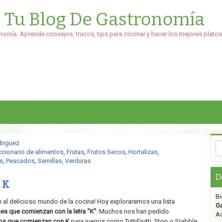
: Tu Blog De Gastronomía
nomía. Aprende consejos, trucos, tips para cocinar y hacer los mejores platos
driguez
ccionario de alimentos
,
Frutas
,
Frutos Secos
,
Hortalizas
,
s
,
Pescados
,
Semillas
,
Verduras
D
 K
Bi
al delicioso mundo de la cocina! Hoy exploraremos una lista
G
nes que comienzan con la letra "K"
. Muchos nos han pedido
Aq
tos que comienzan con K
para juegos como TuttiFrutti, Stop o Srabble