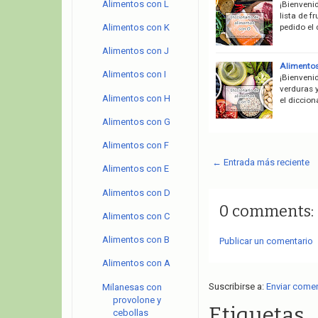
Alimentos con L
¡Bienveni
lista de f
pedido el
Alimentos con K
Alimentos con J
Alimentos
Alimentos con I
¡Bienvenid
verduras 
Alimentos con H
el diccio
Alimentos con G
Alimentos con F
← Entrada más reciente
Alimentos con E
Alimentos con D
0 comments:
Alimentos con C
Alimentos con B
Publicar un comentario
Alimentos con A
Suscribirse a:
Enviar come
Milanesas con
provolone y
Etiquetas
cebollas