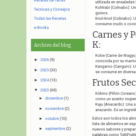
Recetas de Tartas
utilizada en ensaladas 
Kohlrabi (Colinabo): Un
Tecnicas y Consejos
guisos.
Todas las Recetas
Knol-knol (Colinabo): U
consume crudo o coci
e-Books
Carnes y 
K:
Archivo del blog
Kobe (Carne de Wagyu):
►
2026
(9)
conocida por su marmo
Kangaroo (Canguro): Un
►
2025
(33)
se consume en diversa
Frutos Sec
►
2024
(13)
▼
2023
(69)
Kókino (Piñón Coreano)
►
diciembre
(1)
como un acento crujient
Kaju (Anacardo): Una se
►
noviembre
(2)
anacardo. Es un ingred
Estos son todos los ali
►
octubre
(10)
lista de alimentos en esp
►
septiembre
(2)
nuevos sabores y prepara
palabras como TuttiFrutt