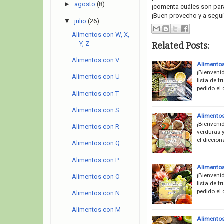
►
agosto
(8)
¡comenta cuáles son para 
¡Buen provecho y a segui
▼
julio
(26)
Alimentos con W, X,
Y, Z
Related Posts:
Alimentos con V
Alimentos
¡Bienveni
Alimentos con U
lista de f
pedido el
Alimentos con T
Alimentos con S
Alimentos
¡Bienvenid
Alimentos con R
verduras 
el diccio
Alimentos con Q
Alimentos con P
Alimentos
¡Bienveni
Alimentos con O
lista de f
pedido el
Alimentos con N
Alimentos con M
Alimentos