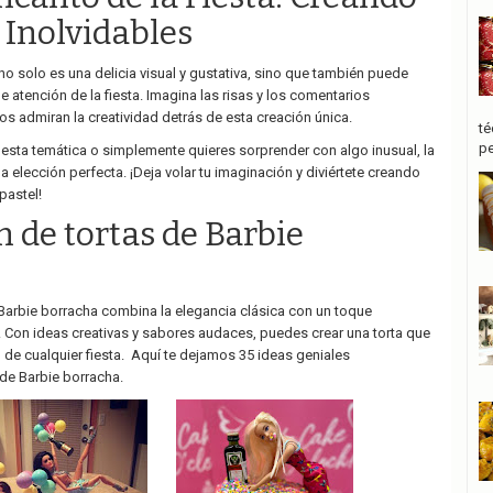
 Inolvidables
no solo es una delicia visual y gustativa, sino que también puede
de atención de la fiesta. Imagina las risas y los comentarios
os admiran la creatividad detrás de esta creación única.
té
pe
iesta temática o simplemente quieres sorprender con algo inusual, la
la elección perfecta. ¡Deja volar tu imaginación y diviértete creando
pastel!
 de tortas de Barbie
Barbie borracha combina la elegancia clásica con un toque
 Con ideas creativas y sabores audaces, puedes crear una torta que
n de cualquier fiesta. Aquí te dejamos 35 ideas geniales
de Barbie borracha.