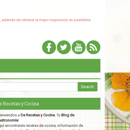
, además de obtener la mejor inspiración en pastelería
e Recetas y Cocina
envenidos a
De Recetas y Cocina
. Tu
Blog de
astronomía
!
uí encontrarás recetas de cocina; información de