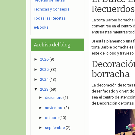
Recetas de Tartas
Recuerdos
Tecnicas y Consejos
Todas las Recetas
La torta Barbie borracha 
convertirse en el centro 
e-Books
entusiastas mientras tod
Si estás planeando una f
Archivo del blog
torta Barbie borracha es 
este delicioso y travieso 
►
2026
(9)
Decoración
►
2025
(33)
borracha
►
2024
(13)
La decoración de tortas 
▼
2023
(69)
desenfadado y divertido.
sea el centro de atenció
►
diciembre
(1)
de Decoración de tortas 
►
noviembre
(2)
►
octubre
(10)
►
septiembre
(2)