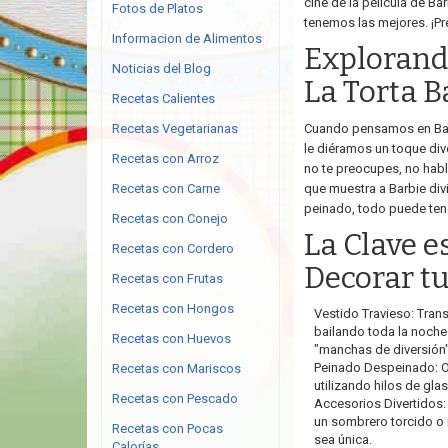
cine de la película de Ba
Fotos de Platos
tenemos las mejores. ¡Pre
Informacion de Alimentos
Explorando
Noticias del Blog
La Torta B
Recetas Calientes
Recetas Vegetarianas
Cuando pensamos en Barbi
le diéramos un toque dive
Recetas con Arroz
no te preocupes, no habl
Recetas con Carne
que muestra a Barbie di
peinado, todo puede ten
Recetas con Conejo
La Clave e
Recetas con Cordero
Decorar tu
Recetas con Frutas
Recetas con Hongos
Vestido Travieso: Tran
bailando toda la noche
Recetas con Huevos
"manchas de diversión
Peinado Despeinado: Ol
Recetas con Mariscos
utilizando hilos de glas
Recetas con Pescado
Accesorios Divertidos:
un sombrero torcido o 
Recetas con Pocas
sea única.
Calorías