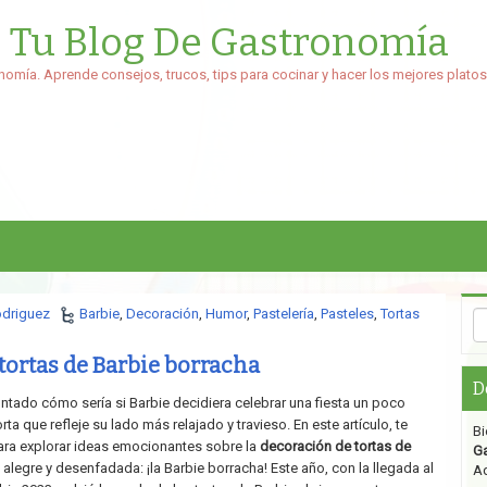
: Tu Blog De Gastronomía
nomía. Aprende consejos, trucos, tips para cocinar y hacer los mejores platos
odriguez
Barbie
,
Decoración
,
Humor
,
Pastelería
,
Pasteles
,
Tortas
tortas de Barbie borracha
D
ntado cómo sería si Barbie decidiera celebrar una fiesta un poco
ta que refleje su lado más relajado y travieso. En este artículo, te
Bi
ara explorar ideas emocionantes sobre la
decoración de tortas de
G
alegre y desenfadada: ¡la Barbie borracha! Este año, con la llegada al
Aq