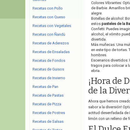
Colores Vibrantes: Opt
de Barbie. Amarillos br
Recetas con Pollo
alegre.
Recetas con Queso
Botellas de alcohol: B
estos
pasteles de la Ba
Recetas con Vegetales
Confetti: Puedes imag
alcohol, el vómito pued
Recetas con Ñandú
divertida.
Recetas de Aderezos
Más muñecas: Una muñec
en este tipo de tortas.
Recetas de Ensaladas
hombres.
Escenarios divertidos:
Recetas de Fondos
tragos para colocar a l
Recetas de Guisos
ebria.
Recetas de Invierno
¡Hora de D
Recetas de Pan
de la Dive
Recetas de Pastas
Ahora que hemos creado l
Recetas de Pizza
sabor a la diversión! Op
Recetas de Postres
actitud desenfadada de B
limón con un relleno de f
Recetas de Salsas
El Dulce E