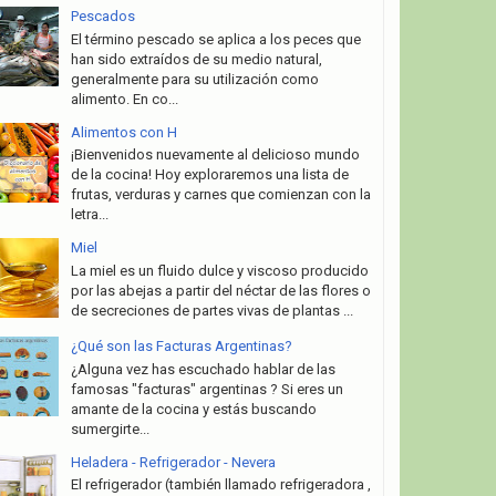
Pescados
El término pescado se aplica a los peces que
han sido extraídos de su medio natural,
generalmente para su utilización como
alimento. En co...
Alimentos con H
¡Bienvenidos nuevamente al delicioso mundo
de la cocina! Hoy exploraremos una lista de
frutas, verduras y carnes que comienzan con la
letra...
Miel
La miel es un fluido dulce y viscoso producido
por las abejas a partir del néctar de las flores o
de secreciones de partes vivas de plantas ...
¿Qué son las Facturas Argentinas?
¿Alguna vez has escuchado hablar de las
famosas "facturas" argentinas ? Si eres un
amante de la cocina y estás buscando
sumergirte...
Heladera - Refrigerador - Nevera
El refrigerador (también llamado refrigeradora ,