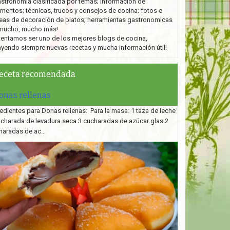
stronomía clasificada por temas; información de
imentos; técnicas, trucos y consejos de cocina; fotos e
eas de decoración de platos;
herramientas gastronomicas
mucho, mucho más!
tentamos ser uno de los mejores blogs de cocina,
ayendo siempre nuevas recetas y mucha información útil!
eceta recomendada
onas rellenas
edientes para Donas rellenas: Para la masa: 1 taza de leche
ucharada de levadura seca 3 cucharadas de azúcar glas 2
haradas de ac...