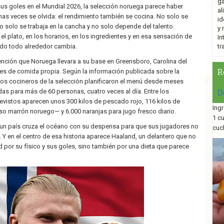
ga
us goles en el Mundial 2026, la selección noruega parece haber
al
s veces se olvida: el rendimiento también se cocina. No solo se
id
o solo se trabaja en la cancha y no solo depende del talento.
y 
l plato, en los horarios, en los ingredientes y en esa sensación de
In
ndo todo alrededor cambia.
tr
tención que Noruega llevara a su base en Greensboro, Carolina del
es de comida propia. Según la información publicada sobre la
R
los cocineros de la selección planificaron el menú desde meses
as para más de 60 personas, cuatro veces al día. Entre los
D
vistos aparecen unos 300 kilos de pescado rojo, 116 kilos de
Ingr
o marrón noruego— y 6.000 naranjas para jugo fresco diario.
1 c
un país cruza el océano con su despensa para que sus jugadores no
cuc
 Y en el centro de esa historia aparece Haaland, un delantero que no
d por su físico y sus goles, sino también por una dieta que parece