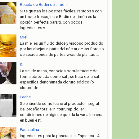
Receta de Budín de Limón
Si te gustan los postres fáciles, rápidos y con
un toque fresco, este Budín de Limón es la
opción perfecta para ti. Con pocos
ingredientes y...
Miel
La miel es un fluido dulce y viscoso producido
por las abejas a partir del néctar de las flores o
de secreciones de partes vivas de plantas ...
Sal
La sal de mesa, conocida popularmente de
forma abreviada como sal , se trata de la sal
específica denominada cloruro sódico (o
cloruro de ...
Leche
Se entiende como leche al producto integral
del ordeño total e ininterrumpido, en
condiciones de higiene que da la vaca lechera
en buen est...
Pascualina
Ingredientes para la pascualina: Espinaca - 4