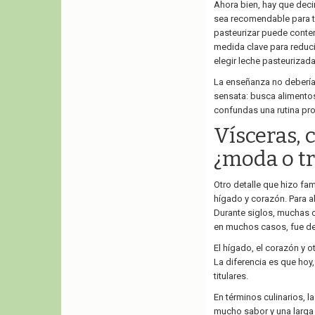
Ahora bien, hay que deci
sea recomendable para to
pasteurizar puede conten
medida clave para reduci
elegir leche pasteurizad
La enseñanza no debería
sensata: busca alimento
confundas una rutina pr
Vísceras, 
¿moda o tr
Otro detalle que hizo fa
hígado y corazón. Para a
Durante siglos, muchas c
en muchos casos, fue dej
El hígado, el corazón y o
La diferencia es que hoy,
titulares.
En términos culinarios, l
mucho sabor y una larga h