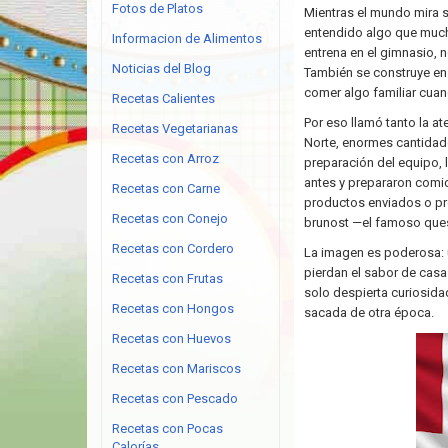
Fotos de Platos
Mientras el mundo mira s
entendido algo que mucha
Informacion de Alimentos
entrena en el gimnasio, n
Noticias del Blog
También se construye en e
comer algo familiar cua
Recetas Calientes
Por eso llamó tanto la a
Recetas Vegetarianas
Norte, enormes cantidad
Recetas con Arroz
preparación del equipo, 
antes y prepararon comid
Recetas con Carne
productos enviados o pre
Recetas con Conejo
brunost —el famoso ques
Recetas con Cordero
La imagen es poderosa: 
pierdan el sabor de casa.
Recetas con Frutas
solo despierta curiosida
Recetas con Hongos
sacada de otra época.
Recetas con Huevos
Recetas con Mariscos
Recetas con Pescado
Recetas con Pocas
Calorías