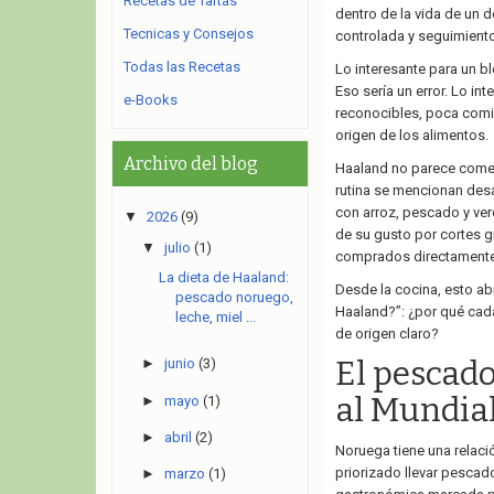
Recetas de Tartas
dentro de la vida de un 
Tecnicas y Consejos
controlada y seguimiento
Todas las Recetas
Lo interesante para un b
Eso sería un error. Lo int
e-Books
reconocibles, poca comid
origen de los alimentos.
Archivo del blog
Haaland no parece come
rutina se mencionan des
con arroz, pescado y ver
▼
2026
(9)
de su gusto por cortes 
▼
julio
(1)
comprados directamente
La dieta de Haaland:
Desde la cocina, esto ab
pescado noruego,
Haaland?”: ¿por qué cada 
leche, miel ...
de origen claro?
El pescado
►
junio
(3)
al Mundia
►
mayo
(1)
►
abril
(2)
Noruega tiene una relaci
priorizado llevar pescado
►
marzo
(1)