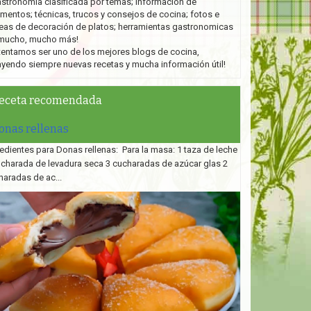
stronomía clasificada por temas; información de
imentos; técnicas, trucos y consejos de cocina; fotos e
eas de decoración de platos;
herramientas gastronomicas
mucho, mucho más!
tentamos ser uno de los mejores blogs de cocina,
ayendo siempre nuevas recetas y mucha información útil!
eceta recomendada
onas rellenas
edientes para Donas rellenas: Para la masa: 1 taza de leche
ucharada de levadura seca 3 cucharadas de azúcar glas 2
haradas de ac...