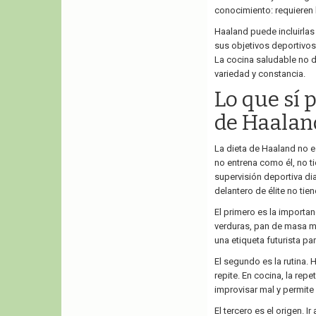
conocimiento: requieren
Haaland puede incluirlas
sus objetivos deportivos.
La cocina saludable no d
variedad y constancia.
Lo que sí 
de Haalan
La dieta de Haaland no es
no entrena como él, no t
supervisión deportiva di
delantero de élite no tie
El primero es la importan
verduras, pan de masa ma
una etiqueta futurista par
El segundo es la rutina. 
repite. En cocina, la re
improvisar mal y permit
El tercero es el origen. I