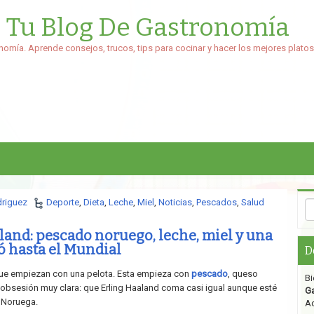
: Tu Blog De Gastronomía
nomía. Aprende consejos, trucos, tips para cocinar y hacer los mejores platos
driguez
Deporte
,
Dieta
,
Leche
,
Miel
,
Noticias
,
Pescados
,
Salud
aland: pescado noruego, leche, miel y una
ó hasta el Mundial
D
 que empiezan con una pelota. Esta empieza con
pescado
, queso
Bi
a obsesión muy clara: que Erling Haaland coma casi igual aunque esté
G
 Noruega.
Aq