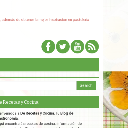
, además de obtener la mejor inspiración en pastelería
e Recetas y Cocina
envenidos a
De Recetas y Cocina
. Tu
Blog de
astronomía
!
uí encontrarás recetas de cocina; información de