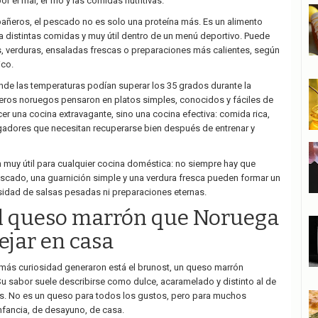
el mar, el frío y las comidas nutritivas.
añeros, el pescado no es solo una proteína más. Es un alimento
r a distintas comidas y muy útil dentro de un menú deportivo. Puede
s, verduras, ensaladas frescas o preparaciones más calientes, según
ico.
onde las temperaturas podían superar los 35 grados durante la
eros noruegos pensaron en platos simples, conocidos y fáciles de
acer una cocina extravagante, sino una cocina efectiva: comida rica,
jugadores que necesitan recuperarse bien después de entrenar y
 muy útil para cualquier cocina doméstica: no siempre hay que
scado, una guarnición simple y una verdura fresca pueden formar un
sidad de salsas pesadas ni preparaciones eternas.
el queso marrón que Noruega
ejar en casa
más curiosidad generaron está el brunost, un queso marrón
Su sabor suele describirse como dulce, acaramelado y distinto al de
. No es un queso para todos los gustos, pero para muchos
nfancia, de desayuno, de casa.