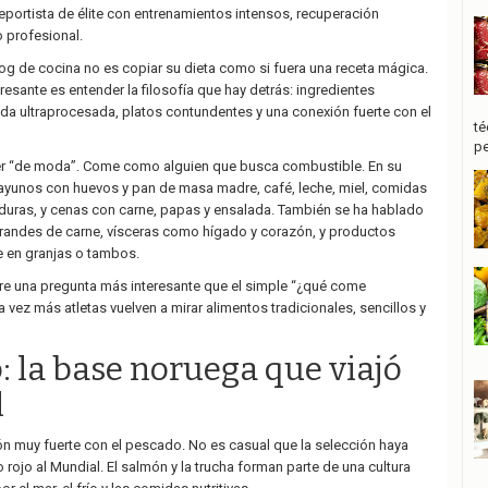
deportista de élite con entrenamientos intensos, recuperación
 profesional.
log de cocina no es copiar su dieta como si fuera una receta mágica.
eresante es entender la filosofía que hay detrás: ingredientes
a ultraprocesada, platos contundentes y una conexión fuerte con el
té
pe
r “de moda”. Come como alguien que busca combustible. En su
ayunos con huevos y pan de masa madre, café, leche, miel, comidas
duras, y cenas con carne, papas y ensalada. También se ha hablado
grandes de carne, vísceras como hígado y corazón, y productos
 en granjas o tambos.
re una pregunta más interesante que el simple “¿qué come
vez más atletas vuelven a mirar alimentos tradicionales, sencillos y
: la base noruega que viajó
l
ón muy fuerte con el pescado. No es casual que la selección haya
 rojo al Mundial. El salmón y la trucha forman parte de una cultura