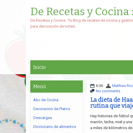
De Recetas y Cocina 
De Recetas y Cocina : Tu Blog de recetas de cocina y gastro
para decoración de tortas.
Inicio
6:36
Mathias Ro
Menú
No comments
La dieta de Ha
Abc de Cocina
rutina que viaj
Decoracion de Platos
Hay historias de fútbol
Descargas
marrón, leche, miel y un
Diccionario de alimentos
a miles de kilómetros de