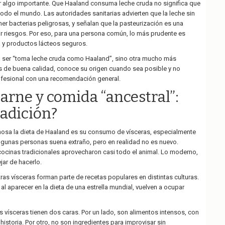
r algo importante. Que Haaland consuma leche cruda no significa que
do el mundo. Las autoridades sanitarias advierten que la leche sin
er bacterias peligrosas, y señalan que la pasteurización es una
r riesgos. Por eso, para una persona común, lo más prudente es
a y productos lácteos seguros.
 ser “toma leche cruda como Haaland”, sino otra mucho más
s de buena calidad, conoce su origen cuando sea posible y no
ofesional con una recomendación general.
carne y comida “ancestral”:
adición?
mosa la dieta de Haaland es su consumo de vísceras, especialmente
lgunas personas suena extraño, pero en realidad no es nuevo.
ocinas tradicionales aprovecharon casi todo el animal. Lo moderno,
ar de hacerlo.
tras vísceras forman parte de recetas populares en distintas culturas.
 al aparecer en la dieta de una estrella mundial, vuelven a ocupar
as vísceras tienen dos caras. Por un lado, son alimentos intensos, con
istoria. Por otro, no son ingredientes para improvisar sin