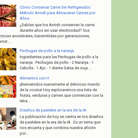
Cómo Conservar Carne Sin Refrigerador:
Método Amish para Almacenar Carnes por
Años
¿Sabías que los Amish conservan la carne
durante años sin usar electricidad? Sus
cnicas ancestrales, transmitidas por generaciones,
rmit...
Pechugas de pollo a la naranja
Ingredientes para las Pechugas de pollo a la
naranja : Pechugas de pollo - 2 Naranja - 1
Cebolla - 1 Ajo - 1 diente Salsa de soja ...
Alimentos con H
¡Bienvenidos nuevamente al delicioso mundo
de la cocina! Hoy exploraremos una lista de
frutas, verduras y carnes que comienzan con la
letra...
Diseños de pasteles en la era de la IA
La publicación de hoy se centra en los diseños
de pasteles en la era de la IA . Es un tema que
nos encanta y que combina nuestra afición
por...