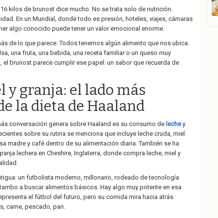
116 kilos de brunost dice mucho. No se trata solo de nutrición.
tidad. En un Mundial, donde todo es presión, hoteles, viajes, cámaras
omer algo conocido puede tener un valor emocional enorme.
más de lo que parece. Todos tenemos algún alimento que nos ubica.
sa, una fruta, una bebida, una receta familiar o un queso muy
, el brunost parece cumplir ese papel: un sabor que recuerda de
l y granja: el lado más
de la dieta de Haaland
más conversación genera sobre Haaland es su consumo de
leche
y
recientes sobre su rutina se menciona que incluye leche cruda, miel
sa madre y café dentro de su alimentación diaria. También se ha
ranja lechera en Cheshire, Inglaterra, donde compra leche, miel y
alidad.
tigua: un futbolista moderno, millonario, rodeado de tecnología
 tambo a buscar alimentos básicos. Hay algo muy potente en esa
presenta el fútbol del futuro, pero su comida mira hacia atrás:
os, carne, pescado, pan.