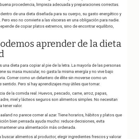
 buena procedencia, limpieza adecuada y preparaciones correctas.
 dentro de una dieta diseñada para su cuerpo, su gasto energético y
 Pero eso no convierte a las vísceras en una obligación para nadie.
epende de copiar platos extremos, sino de encontrar equilibrio,
podemos aprender de la dieta
d
 una dieta para copiar al pie de la letra. La mayoría de las personas
iene su masa muscular, no gasta la misma energía y no vive bajo
aria. Comer como un delantero de élite sin moverse como un
ne sentido. Pero sí hay aprendizajes muy útiles que tomar.
cia de la comida real. Huevos, pescado, carne, arroz, papas,
dre, miel y lácteos seguros son alimentos simples. No necesitan
a tener valor.
Haaland no parece comer al azar. Tiene horarios, hábitos y platos que
petición bien pensada ayuda mucho: reduce decisiones, evita
e mantener una alimentación más ordenada.
r a buscar alimentos al productor, elegir ingredientes frescos y valorar