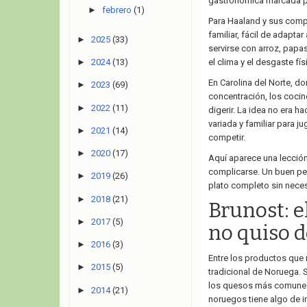
gastronómica marcada por 
►
febrero
(1)
Para Haaland y sus comp
familiar, fácil de adapta
►
2025
(33)
servirse con arroz, papa
►
2024
(13)
el clima y el desgaste fís
En Carolina del Norte, d
►
2023
(69)
concentración, los cocin
►
2022
(11)
digerir. La idea no era h
variada y familiar para 
►
2021
(14)
competir.
►
2020
(17)
Aquí aparece una lección
complicarse. Un buen pe
►
2019
(26)
plato completo sin nece
►
2018
(21)
Brunost: 
►
2017
(5)
no quiso d
►
2016
(3)
Entre los productos que 
►
2015
(5)
tradicional de Noruega. 
los quesos más comunes
►
2014
(21)
noruegos tiene algo de i