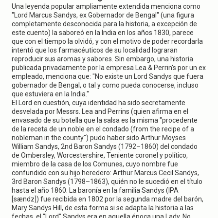
Una leyenda popular ampliamente extendida menciona como
"Lord Marcus Sandys, ex Gobernador de Bengal" (una figura
completamente desconocida para la historia, a excepción de
este cuento) la saboreó en la India en los años 1830, parece
que con el tiempo la olvidó, y con el motivo de poder recordarla
intentó que los farmacéuticos de su localidad lograran
reproducir sus aromas y sabores. Sin embargo, una historia
publicada privadamente por la empresa Lea & Perrin's por un ex
empleado, menciona que: "No existe un Lord Sandys que fuera
gobernador de Bengal, o tal y como pueda conocerse, incluso
que estuviera en la India."
El Lord en cuestión, cuya identidad ha sido secretamente
desvelada por Messrs. Lea and Perrins (quien afirma en el
envasado de su botella que la salsa es la misma "procedente
de la receta de un noble en el condado (from the recipe of a
nobleman in the county") pudo haber sido Arthur Moyses
William Sandys, 2nd Baron Sandys (1792–1860) del condado
de Ombersley, Worcestershire, Teniente coronel y político,
miembro de la casa de los Comunes, cuyo nombre fue
confundido con su hijo heredero: Arthur Marcus Cecil Sandys,
3rd Baron Sandys (1798–1863), quién no le sucedió en el título
hasta el año 1860. La baronía en la familia Sandys (IPA
[sændz]) fue recibida en 1802 por la segunda madre del barón,
Mary Sandys Hill, de esta forma si se adapta la historia a las
fechas, el "Lord" Sandys era en aquella época una Lady. No