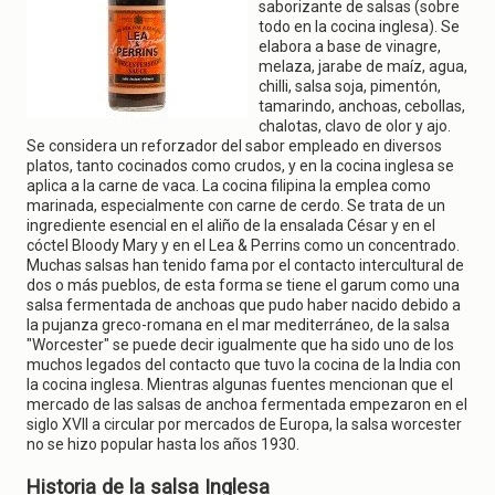
g
saborizante de salsas (sobre
a
todo en la cocina inglesa). Se
t
elabora a base de vinagre,
i
melaza, jarabe de maíz, agua,
o
chilli, salsa soja, pimentón,
n
tamarindo, anchoas, cebollas,
chalotas, clavo de olor y ajo.
Se considera un reforzador del sabor empleado en diversos
platos, tanto cocinados como crudos, y en la cocina inglesa se
aplica a la carne de vaca. La cocina filipina la emplea como
marinada, especialmente con carne de cerdo. Se trata de un
ingrediente esencial en el aliño de la ensalada César y en el
cóctel Bloody Mary y en el Lea & Perrins como un concentrado.
Muchas salsas han tenido fama por el contacto intercultural de
dos o más pueblos, de esta forma se tiene el garum como una
salsa fermentada de anchoas que pudo haber nacido debido a
la pujanza greco-romana en el mar mediterráneo, de la salsa
"Worcester" se puede decir igualmente que ha sido uno de los
muchos legados del contacto que tuvo la cocina de la India con
la cocina inglesa. Mientras algunas fuentes mencionan que el
mercado de las salsas de anchoa fermentada empezaron en el
siglo XVII a circular por mercados de Europa, la salsa worcester
no se hizo popular hasta los años 1930.
Historia de la salsa Inglesa