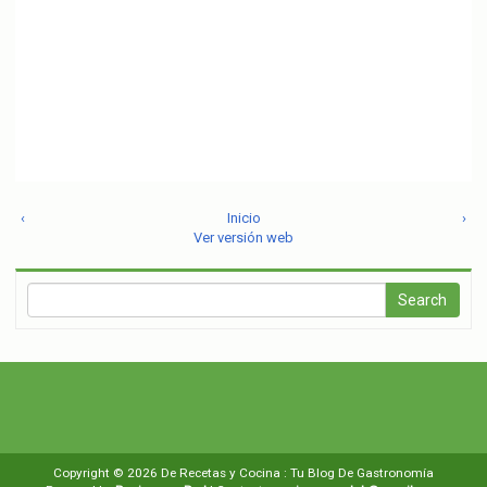
‹
Inicio
›
Ver versión web
Copyright ©
2026
De Recetas y Cocina : Tu Blog De Gastronomía