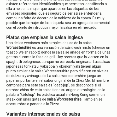
existen referencias identificables que permitan identificarla a
ella a no ser la mujer que aparece en las etiquetas de los
envases originales, que es seguro de ser así se entendería
como una falta de decoro de la nobleza de la época. Es muy
posible que la mujer de las etiqueta sea un agregado comercial
con el objeto de introducir mejor la salsa en el mercado.
Platos que emplean la salsa Inglesa
Una de las versiones más simples de uso de la
salsa
Worcestershire
es una variación del sándwich mixto (cheese on
toast o Welsh rabbit) donde la salsa se añade en forma de unas
gotitas durante la fase de grill. Hay recetas que lo vierten en la
spaghetti bolognese, aunque no es receta originaria. Las salsas
japonesas tonkatsu, yakisoba, y okonomiyaki tienen algún
punto similar a la salsa Worcestershire pero difieren en niveles
de dulzura y avinagrado. La salsa worcestershire juega un
papel importante en el sabor original de la Chex Mix. El nombre
cantonés para esta salsa es "geet-jup", se desconoce si el
nombre chino de esta salsa tiene su origen etimológico en la
palabra "kétchup". Es práctica usual en Hong Kong comer un
steak con unas gotas de
salsa Worcestershire
. También se
acostumbra a ponerle a la Pizza.
Variantes Internacionales de salsa