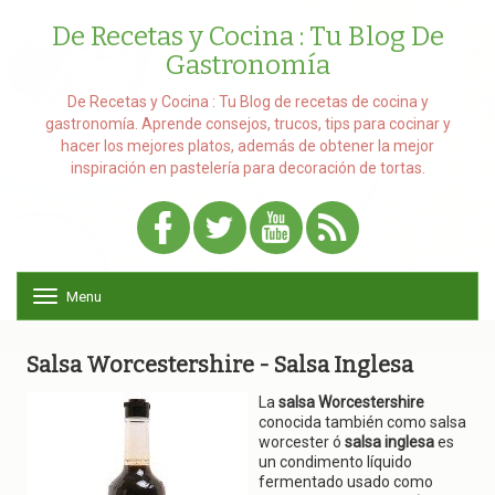
De Recetas y Cocina : Tu Blog De
Gastronomía
De Recetas y Cocina : Tu Blog de recetas de cocina y
gastronomía. Aprende consejos, trucos, tips para cocinar y
hacer los mejores platos, además de obtener la mejor
inspiración en pastelería para decoración de tortas.
Menu
T
o
g
g
Salsa Worcestershire - Salsa Inglesa
l
e
La
salsa Worcestershire
n
conocida también como salsa
a
worcester ó
salsa inglesa
es
v
un condimento líquido
i
fermentado usado como