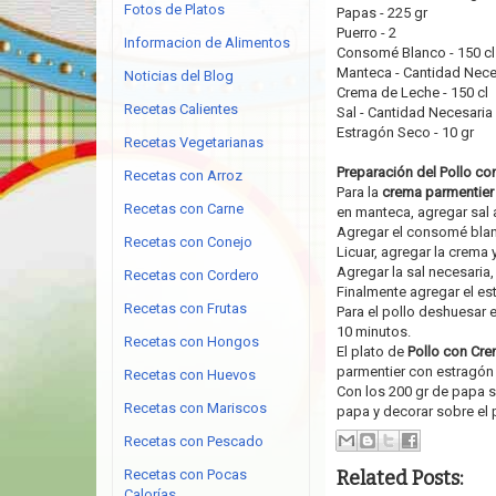
Fotos de Platos
Papas - 225 gr
Puerro - 2
Informacion de Alimentos
Consomé Blanco - 150 cl
Manteca - Cantidad Nece
Noticias del Blog
Crema de Leche - 150 cl
Recetas Calientes
Sal - Cantidad Necesaria
Estragón Seco - 10 gr
Recetas Vegetarianas
Preparación del Pollo co
Recetas con Arroz
Para la
crema parmentier
Recetas con Carne
en manteca, agregar sal a
Agregar el consomé blanc
Recetas con Conejo
Licuar, agregar la crema 
Agregar la sal necesaria, r
Recetas con Cordero
Finalmente agregar el es
Recetas con Frutas
Para el pollo deshuesar e
10 minutos.
Recetas con Hongos
El plato de
Pollo con Cre
parmentier con estragón 
Recetas con Huevos
Con los 200 gr de papa so
Recetas con Mariscos
papa y decorar sobre el p
Recetas con Pescado
Related Posts:
Recetas con Pocas
Calorías