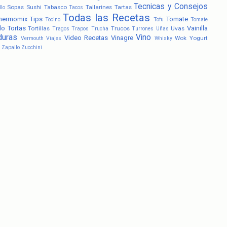
Tecnicas y Consejos
Sopas
Sushi
Tabasco
Tallarines
Tartas
llo
Tacos
Todas las Recetas
hermomix
Tips
Tomate
Tocino
Tofu
Tomate
lo
Tortas
Vainilla
Tortillas
Trucos
Uvas
Tragos
Trapos
Trucha
Turrones
Uñas
duras
Vino
Video Recetas
Vinagre
Wok
Yogurt
Vermouth
Viajes
Whisky
Zapallo
Zucchini