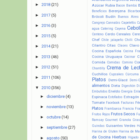
►
2018
(21)
Azúcar Rubia
Bacon
Bambú
Berenjena
Beneficios
Bicarbo
►
2017
(5)
Brócoli
Budín
Buenos Aires
Cangrejo
Cannabis
Capelettis
C
►
2016
(3)
Cebol
agua
Catering
Cayena
Cerdo
Cereales
Cere
Centeno
►
2015
(5)
Chef
Ch
Chile jalapeño
Chilli
Cilantro
Citas
Clavo
Clases
►
2014
(21)
Cocina Española
Cocina Fr
►
2013
(46)
Cocina Uruguaya
C
Cocinar
Comida
Co
Comidas
Comino
►
2012
(51)
Crema de Lec
Chantilly
Cuchillos
Cupcakes
Cúrcuma
►
2011
(106)
Platos
Demi-Glacé
Demi-
alimentos
Dieta
Digestión
Di
▼
2010
(356)
Eneldo
Embutidos
Energía
Enl
►
diciembre
(4)
Espinaca
Estragón
Estofados
Tomate
Fé
Facebook
Facturas
►
noviembre
(13)
Platos
Frambuesa
Francia
Fra
Frutos Secos
Frutos Rojos
Fu
►
octubre
(14)
Ramsay
Gourmet
Granola
Gras
Guisantes Verdes
Guindas
H
►
septiembre
(27)
Harina de Gluten
Harina de Ma
de Cocina
Hierbas
Hígado
►
agosto
(50)