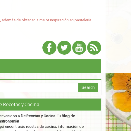
, además de obtener la mejor inspiración en pastelería
e Recetas y Cocina
envenidos a
De Recetas y Cocina
. Tu
Blog de
astronomía
!
uí encontrarás recetas de cocina; información de