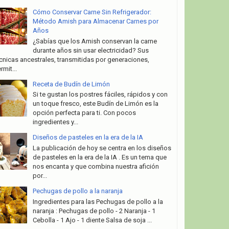
Cómo Conservar Carne Sin Refrigerador:
Método Amish para Almacenar Carnes por
Años
¿Sabías que los Amish conservan la carne
durante años sin usar electricidad? Sus
cnicas ancestrales, transmitidas por generaciones,
rmit...
Receta de Budín de Limón
Si te gustan los postres fáciles, rápidos y con
un toque fresco, este Budín de Limón es la
opción perfecta para ti. Con pocos
ingredientes y...
Diseños de pasteles en la era de la IA
La publicación de hoy se centra en los diseños
de pasteles en la era de la IA . Es un tema que
nos encanta y que combina nuestra afición
por...
Pechugas de pollo a la naranja
Ingredientes para las Pechugas de pollo a la
naranja : Pechugas de pollo - 2 Naranja - 1
Cebolla - 1 Ajo - 1 diente Salsa de soja ...