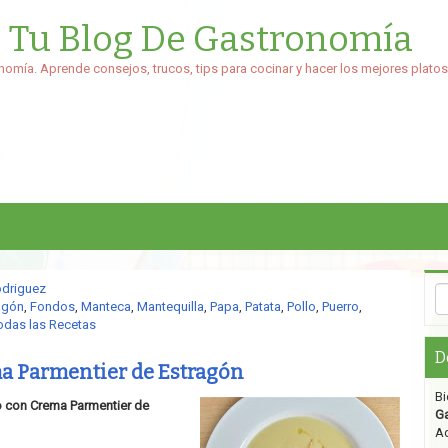
: Tu Blog De Gastronomía
nomía. Aprende consejos, trucos, tips para cocinar y hacer los mejores platos
odriguez
agón
,
Fondos
,
Manteca
,
Mantequilla
,
Papa
,
Patata
,
Pollo
,
Puerro
,
odas las Recetas
D
a Parmentier de Estragón
Bi
lo con Crema Parmentier de
G
Aq