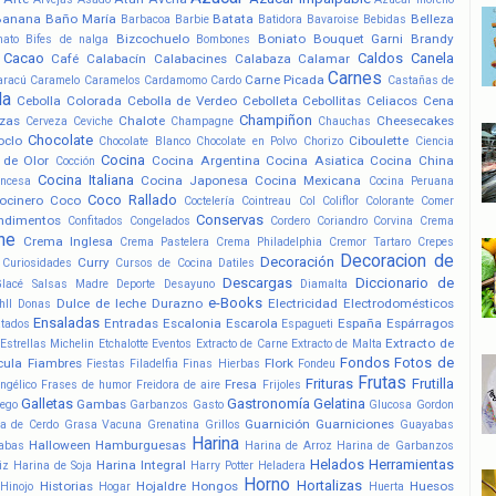
Banana
Baño María
Batata
Belleza
Barbacoa
Barbie
Batidora
Bavaroise
Bebidas
Bizcochuelo
Boniato
Bouquet Garni
Brandy
nato
Bifes de nalga
Bombones
Cacao
Caldos
Canela
Café
Calabacín
Calabacines
Calabaza
Calamar
Carnes
Carne Picada
aracú
Caramelo
Caramelos
Cardamomo
Cardo
Castañas de
la
Cebolla Colorada
Cebolla de Verdeo
Cebolleta
Cebollitas
Celiacos
Cena
Champiñon
zas
Chalote
Cheesecakes
Cerveza
Ceviche
Champagne
Chauchas
Chocolate
oclo
Ciboulette
Chocolate Blanco
Chocolate en Polvo
Chorizo
Ciencia
Cocina
 de Olor
Cocina Argentina
Cocina Asiatica
Cocina China
Cocción
Cocina Italiana
Cocina Japonesa
Cocina Mexicana
ancesa
Cocina Peruana
Coco Rallado
ocinero
Coco
Coctelería
Cointreau
Col
Coliflor
Colorante
Comer
Conservas
ndimentos
Confitados
Congelados
Cordero
Coriandro
Corvina
Crema
he
Crema Inglesa
Crema Pastelera
Crema Philadelphia
Cremor Tartaro
Crepes
Decoracion de
Decoración
Curry
Curiosidades
Cursos de Cocina
Datiles
Descargas
Diccionario de
Glacé Salsas Madre
Deporte
Desayuno
Diamalta
e-Books
Dulce de leche
Durazno
Electricidad
Electrodomésticos
hll
Donas
Ensaladas
Entradas
Escalonia
Escarola
España
Espárragos
atados
Espagueti
Extracto de
Estrellas Michelin
Etchalotte
Eventos
Extracto de Carne
Extracto de Malta
Fondos
Fotos de
cula
Fiambres
Flork
Fiestas
Filadelfia
Finas Hierbas
Fondeu
Frutas
Frituras
Frutilla
Fresa
ngélico
Frases de humor
Freidora de aire
Frijoles
Galletas
Gastronomía
Gelatina
Gambas
ego
Garbanzos
Gasto
Glucosa
Gordon
Guarnición
Guarniciones
a de Cerdo
Grasa Vacuna
Grenatina
Grillos
Guayabas
Harina
Halloween
Hamburguesas
abas
Harina de Arroz
Harina de Garbanzos
Helados
Herramientas
Harina Integral
iz
Harina de Soja
Harry Potter
Heladera
Horno
Hortalizas
Historias
Hojaldre
Hongos
Huesos
Hinojo
Hogar
Huerta