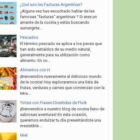
¿Qué son las Facturas Argentinas?
¿Alguna vez has escuchado hablar de las
famosas "facturas" argentinas ? Si eres un
amante de la cocina y estás buscando
sumergirte...
Pescados
El término pescado se aplica a los peces que
han sido extraídos de su medio natural,
generalmente para su utilización como
alimento. En co...
Alimentos con H
¡Bienvenidos nuevamente al delicioso mundo
de la cocina! Hoy exploraremos una lista de
frutas, verduras y carnes que comienzan con la
letra...
Tortas con Frases Divertidas de Flork
¡Bienvenidos a nuestro blog de cocina lleno de
sabrosas aventuras! En esta ocasión,
queremos endulzar tu día presentándote una
irresistible ...
Miel