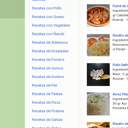
Fumé de 
Recetas con Pollo
Ingredien
gr Cabolla
Recetas con Queso
Brandy - 
Recetas con Vegetales
Recetas con Ñandú
Risotto d
Ingredient
Recetas de Aderezos
Necesaria 
cl Perejil
Recetas de Ensaladas
Recetas de Fondos
Pollo Sal
Recetas de Guisos
Ingredient
Maíz - 5 g
Recetas de Invierno
Azúcar - 
Recetas de Pan
Recetas de Pastas
Arroz Pil
Ingredient
Recetas de Pizza
30 gr Ajo 
Pimienta 
Recetas de Postres
Recetas de Salsas
Risotto d