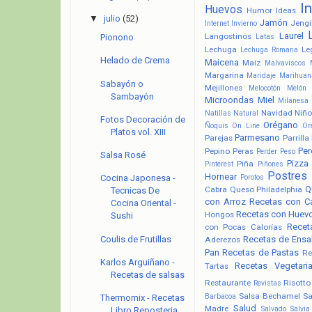
I
Huevos
Humor
Ideas
▼
julio
(52)
Jamón
Jengi
Internet
Invierno
Laurel
Langostinos
Latas
Pionono
Lechuga
Le
Lechuga Romana
Helado de Crema
Maicena
Maíz
Malvaviscos
Margarina
Maridaje
Marihuan
Sabayón o
Mejillones
Melocotón
Melón
Sambayón
Microondas
Miel
Milanesa
Navidad
Niño
Natillas
Natural
Fotos Decoración de
Orégano
Ñoquis
On Line
Or
Platos vol. XIII
Parmesano
Parejas
Parrilla
Pere
Pepino
Peras
Perder Peso
Salsa Rosé
Pizza
Piña
Pinterest
Piñones
Postres
Hornear
Porotos
Cocina Japonesa -
Q
Cabra
Queso Philadelphia
Tecnicas De
con Arroz
Recetas con C
Cocina Oriental -
Recetas con Huev
Hongos
Sushi
Recet
con Pocas Calorías
Coulis de Frutillas
Recetas de Ensa
Aderezos
Pan
Recetas de Pastas
Re
Karlos Arguiñano -
Recetas Vegetari
Tartas
Recetas de salsas
Restaurante
Risotto
Revistas
Salsa Bechamel
Sa
Barbacoa
Thermomix - Recetas
Salud
Madre
Salvado
Salvia
Libro Reposteria