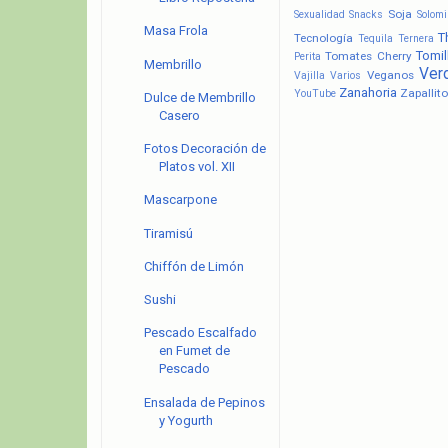
Soja
Sexualidad
Snacks
Solomi
Masa Frola
T
Tecnología
Tequila
Ternera
Tomil
Tomates Cherry
Perita
Membrillo
Ver
Veganos
Vajilla
Varios
Zanahoria
Zapallito
YouTube
Dulce de Membrillo
Casero
Fotos Decoración de
Platos vol. XII
Mascarpone
Tiramisú
Chiffón de Limón
Sushi
Pescado Escalfado
en Fumet de
Pescado
Ensalada de Pepinos
y Yogurth