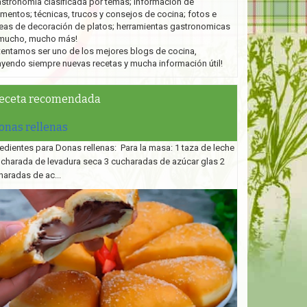
stronomía clasificada por temas; información de
imentos; técnicas, trucos y consejos de cocina; fotos e
eas de decoración de platos;
herramientas gastronomicas
mucho, mucho más!
tentamos ser uno de los mejores blogs de cocina,
ayendo siempre nuevas recetas y mucha información útil!
eceta recomendada
onas rellenas
edientes para Donas rellenas: Para la masa: 1 taza de leche
ucharada de levadura seca 3 cucharadas de azúcar glas 2
haradas de ac...