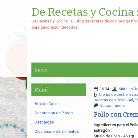
De Recetas y Cocina 
De Recetas y Cocina : Tu Blog de recetas de cocina y gastro
para decoración de tortas.
Inicio
16:04
Mathias R
Menú
Crema de Leche
,
Estr
Recetas con Pollo
,
Sal
,
T
Abc de Cocina
No comments
Decoracion de Platos
Pollo con Crem
Descargas
Ingredientes para el Pol
Estragón :
Diccionario de alimentos
Muslo de Pollo - 450 gr