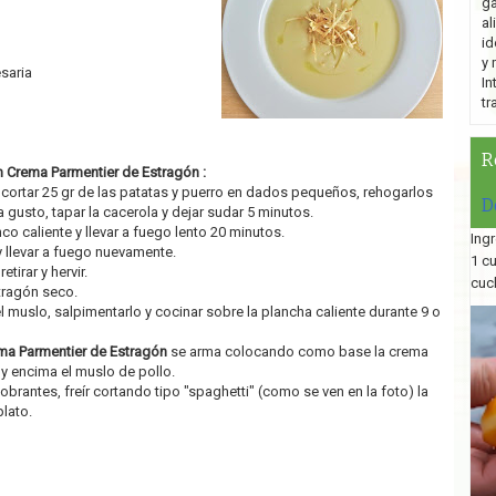
ga
al
id
y 
saria
In
tr
R
n Crema Parmentier de Estragón :
cortar 25 gr de las patatas y puerro en dados pequeños, rehogarlos
D
 gusto, tapar la cacerola y dejar sudar 5 minutos.
o caliente y llevar a fuego lento 20 minutos.
Ingr
y llevar a fuego nuevamente.
1 c
etirar y hervir.
cuc
tragón seco.
l muslo, salpimentarlo y cocinar sobre la plancha caliente durante 9 o
ma Parmentier de Estragón
se arma colocando como base la crema
y encima el muslo de pollo.
brantes, freír cortando tipo "spaghetti" (como se ven en la foto) la
lato.