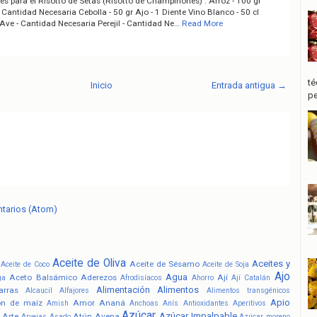
es para el Risotto de Setas (Risotto de Champiñones) : Arroz - 100 gr
Cantidad Necesaria Cebolla - 50 gr Ajo - 1 Diente Vino Blanco - 50 cl
Ave - Cantidad Necesaria Perejil - Cantidad Ne…
Read More
té
Inicio
Entrada antigua →
pe
ntarios (Atom)
Aceite de Oliva
Aceites y
Aceite de Sésamo
Aceite de Coco
Aceite de Soja
Ajo
Agua
Aceto Balsámico
Aderezos
Ají
ga
Afrodisíacos
Ahorro
Ají Catalán
Alimentación
Alimentos
arras
Alcaucil
Alfajores
Alimentos transgénicos
Apio
ón de maíz
Amor
Ananá
Amish
Anchoas
Anís
Antioxidantes
Aperitivos
Azúcar
Azúcar Impalpable
Arte
Atún
Avena
Arvejas
Asado
Azúcar moreno