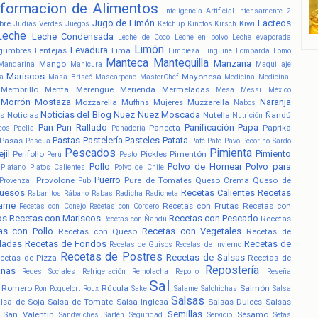
nformacion de Alimentos
Inteligencia Artificial
Intensamente 2
Jugo de Limón
Lacteos
bre
Kiwi
Judías Verdes
Juegos
Ketchup
Kinotos
Kirsch
Leche
Leche Condensada
Leche de Coco
Leche en polvo
Leche evaporada
Limón
Levadura
gumbres
Lentejas
Lima
Limpieza
Linguine
Lombarda
Lomo
Manteca
Mantequilla
Manzana
Mango
Mandarina
Manicura
Maquillaje
Mariscos
Mayonesa
a
Masa Briseé
Mascarpone
MasterChef
Medicina
Medicinal
Membrillo
Menta
Merengue
Merienda
Mermeladas
Mesa
Messi
México
Morrón
Mostaza
Naranja
Mozzarella
Muffins
Mujeres
Muzzarella
Nabos
Noticias del Blog
Nuez
Nuez Moscada
s
Noticias
Nutella
Ñandú
Nutrición
Pan
Pan Rallado
Panificación
Papa
Panceta
Paprika
eos
Paella
Panadería
Pastas
Pastelería
Pasteles
Patata
Pasas
Pascua
Paté
Pato
Pavo
Pecorino Sardo
Pescados
Pimienta
jil
Pimiento
Perifollo
Pickles
Pimentón
Perú
Pesto
Pollo
Polvo de Hornear
Polvo para
Platano
Platos Calientes
Polvo de Chile
Puerro
Provolone
Pure de Tomates
Queso Crema
Queso de
Provenzal
Pub
uesos
Recetas Calientes
Recetas
Rabanitos
Rábano
Rabas
Radicha
Radicheta
arne
Recetas con Frutas
Recetas con
Recetas con Conejo
Recetas con Cordero
os
Recetas con Mariscos
Recetas con Pescado
Recetas
Recetas con Ñandú
as con Pollo
Recetas con Vegetales
Recetas con Queso
Recetas de
ladas
Recetas de Fondos
Recetas de
Recetas de Guisos
Recetas de Invierno
Recetas de Postres
Recetas de Salsas
cetas de Pizza
Recetas de
Repostería
anas
Redes Sociales
Refrigeración
Remolacha
Repollo
Reseña
Sal
Romero
Rúcula
Salmón
Ron
Roquefort
Roux
Sake
Salame
Salchichas
Salsa
Salsas
lsa de Soja
Salsa de Tomate
Salsa Inglesa
Salsas Dulces
Salsas
Semillas
San Valentín
Sésamo
Sandwiches
Sartén
Seguridad
Servicio
Setas