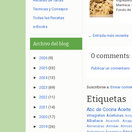
Recetas de Tartas
Ingredient
Manteca - 
Tecnicas y Consejos
Fondo de 
Todas las Recetas
e-Books
← Entrada más reciente
Archivo del blog
0 comments:
►
2026
(9)
►
2025
(33)
Publicar un comentario
►
2024
(13)
Suscribirse a:
Enviar come
►
2023
(69)
Etiquetas
►
2022
(11)
►
2021
(14)
Abc de Cocina
Aceite
Vinagretas
Aceitunas
Acel
►
2020
(17)
Albahaca
Alcap
Alcachofa
Almendras
Almibar
Almid
►
2019
(26)
Arroz
Arándanos
Argentina