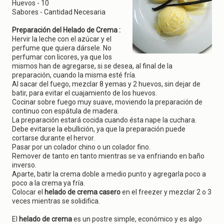
g
Huevos - 10
a
Sabores - Cantidad Necesaria
t
i
Preparación del Helado de Crema :
o
Hervir la leche con el azúcar y el
n
perfume que quiera dársele. No
perfumar con licores, ya que los
mismos han de agregarse, si se desea, al final de la
preparación, cuando la misma esté fría.
Al sacar del fuego, mezclar 8 yemas y 2 huevos, sin dejar de
batir, para evitar el cuajamiento de los huevos.
Cocinar sobre fuego muy suave, moviendo la preparación de
continuo con espátula de madera.
La preparación estará cocida cuando ésta nape la cuchara.
Debe evitarse la ebullición, ya que la preparación puede
cortarse durante el hervor.
Pasar por un colador chino o un colador fino.
Remover de tanto en tanto mientras se va enfriando en baño
inverso.
Aparte, batir la crema doble a medio punto y agregarla poco a
poco a la crema ya fría.
Colocar el
helado de crema
casero
en el freezer y mezclar 2 o 3
veces mientras se solidifica.
El
helado de crema
es un postre simple, económico y es algo