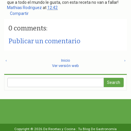
que a todo el mundo le gusta, con esta receta no van a fallar!
Mathias Rodriguez
at
12:42
Compartir
0 comments:
Publicar un comentario
‹
Inicio
›
Ver versión web
Copyright ©
2026
De Recetas y Cocina : Tu Blog De Gastronomía