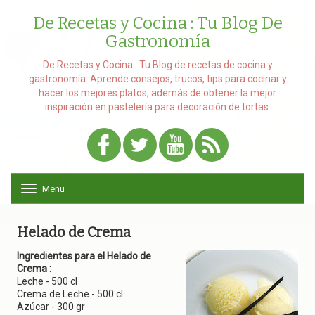
De Recetas y Cocina : Tu Blog De
Gastronomía
De Recetas y Cocina : Tu Blog de recetas de cocina y
gastronomía. Aprende consejos, trucos, tips para cocinar y
hacer los mejores platos, además de obtener la mejor
inspiración en pastelería para decoración de tortas.
Menu
T
o
g
g
Helado de Crema
l
e
Ingredientes para el Helado de
n
Crema :
a
Leche - 500 cl
v
Crema de Leche - 500 cl
i
Azúcar - 300 gr