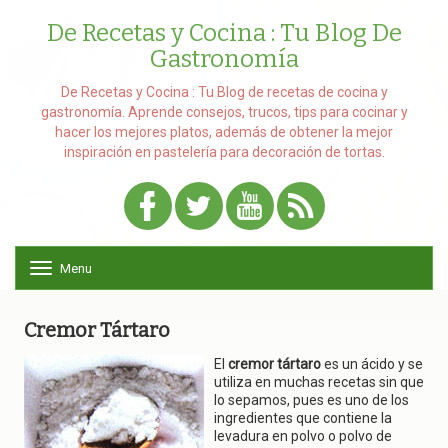
De Recetas y Cocina : Tu Blog De
Gastronomía
De Recetas y Cocina : Tu Blog de recetas de cocina y
gastronomía. Aprende consejos, trucos, tips para cocinar y
hacer los mejores platos, además de obtener la mejor
inspiración en pastelería para decoración de tortas.
Menu
T
o
g
g
Cremor Tártaro
l
e
El
cremor tártaro
es un ácido y se
n
utiliza en muchas recetas sin que
a
lo sepamos, pues es uno de los
v
ingredientes que contiene la
i
levadura en polvo o polvo de