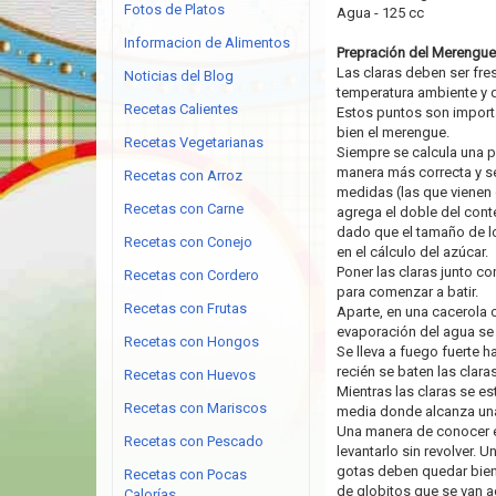
Fotos de Platos
Agua - 125 cc
Informacion de Alimentos
Prepración del Merengue I
Las claras deben ser fre
Noticias del Blog
temperatura ambiente y 
Recetas Calientes
Estos puntos son import
bien el merengue.
Recetas Vegetarianas
Siempre se calcula una p
manera más correcta y se
Recetas con Arroz
medidas (las que vienen 
Recetas con Carne
agrega el doble del cont
dado que el tamaño de l
Recetas con Conejo
en el cálculo del azúcar.
Poner las claras junto co
Recetas con Cordero
para comenzar a batir.
Recetas con Frutas
Aparte, en una cacerola 
evaporación del agua se
Recetas con Hongos
Se lleva a fuego fuerte 
recién se baten las clara
Recetas con Huevos
Mientras las claras se es
Recetas con Mariscos
media donde alcanza una
Una manera de conocer el
Recetas con Pescado
levantarlo sin revolver. 
gotas deben quedar bien a
Recetas con Pocas
de globitos que se van 
Calorías