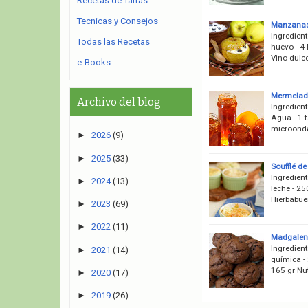
Recetas de Tartas
Tecnicas y Consejos
Manzanas
Ingredien
Todas las Recetas
huevo - 4
Vino dulc
e-Books
Mermelada
Archivo del blog
Ingredient
Agua - 1 t
microondas
►
2026
(9)
►
2025
(33)
Soufflé d
Ingredient
►
2024
(13)
leche - 25
Hierbabue
►
2023
(69)
►
2022
(11)
Madgalena
Ingredien
►
2021
(14)
química -
165 gr Nut
►
2020
(17)
►
2019
(26)