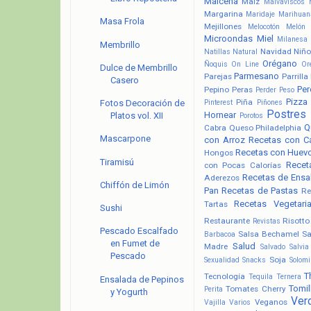
Maicena
Maíz
Malvaviscos
Margarina
Maridaje
Marihuan
Masa Frola
Mejillones
Melocotón
Melón
Microondas
Miel
Milanesa
Membrillo
Navidad
Niño
Natillas
Natural
Orégano
Ñoquis
On Line
Or
Dulce de Membrillo
Parmesano
Parejas
Parrilla
Casero
Pere
Pepino
Peras
Perder Peso
Pizza
Piña
Pinterest
Piñones
Fotos Decoración de
Postres
Hornear
Platos vol. XII
Porotos
Q
Cabra
Queso Philadelphia
Mascarpone
con Arroz
Recetas con C
Recetas con Huev
Hongos
Tiramisú
Recet
con Pocas Calorías
Recetas de Ensa
Aderezos
Chiffón de Limón
Pan
Recetas de Pastas
Re
Recetas Vegetari
Tartas
Sushi
Restaurante
Risotto
Revistas
Pescado Escalfado
Salsa Bechamel
Sa
Barbacoa
en Fumet de
Salud
Madre
Salvado
Salvia
Pescado
Soja
Sexualidad
Snacks
Solomi
T
Tecnología
Tequila
Ternera
Ensalada de Pepinos
Tomil
Tomates Cherry
Perita
y Yogurth
Ver
Veganos
Vajilla
Varios