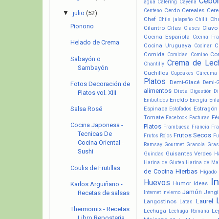
Cebol
agua
Catering
Cayena
Cerdo
Cereales
Cere
Centeno
▼
julio
(52)
Chef
Ch
Chile jalapeño
Chilli
Pionono
Cilantro
Citas
Clavo
Clases
Cocina Española
Cocina Fr
Helado de Crema
Cocina Uruguaya
C
Cocinar
Comida
Co
Comidas
Comino
Sabayón o
Crema de Lec
Chantilly
Sambayón
Cuchillos
Cupcakes
Cúrcuma
Platos
Demi-Glacé
Demi-
Fotos Decoración de
alimentos
Dieta
Digestión
Di
Platos vol. XIII
Eneldo
Embutidos
Energía
Enl
Espinaca
Estragón
Salsa Rosé
Estofados
Tomate
Fé
Facebook
Facturas
Cocina Japonesa -
Platos
Frambuesa
Francia
Fra
Tecnicas De
Frutos Secos
Frutos Rojos
Fu
Cocina Oriental -
Ramsay
Gourmet
Granola
Gras
Sushi
Guisantes Verdes
Guindas
H
Harina de Gluten
Harina de Ma
Coulis de Frutillas
de Cocina
Hierbas
Hígado
I
Huevos
Humor
Ideas
Karlos Arguiñano -
Jamón
Jengi
Internet
Invierno
Recetas de salsas
Laurel
Langostinos
Latas
Thermomix - Recetas
Lechuga
Le
Lechuga Romana
Libro Reposteria