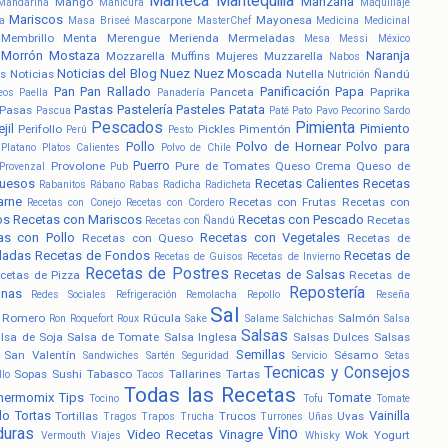
Manteca
Mantequilla
Manzana
Mango
Mandarina
Manicura
Maquillaje
Mariscos
Mayonesa
a
Masa Briseé
Mascarpone
MasterChef
Medicina
Medicinal
Membrillo
Menta
Merengue
Merienda
Mermeladas
Mesa
Messi
México
Morrón
Mostaza
Naranja
Mozzarella
Muffins
Mujeres
Muzzarella
Nabos
Noticias del Blog
Nuez
Nuez Moscada
s
Noticias
Nutella
Ñandú
Nutrición
Pan
Pan Rallado
Panificación
Papa
Panceta
Paprika
eos
Paella
Panadería
Pastas
Pastelería
Pasteles
Patata
Pasas
Pascua
Paté
Pato
Pavo
Pecorino Sardo
Pescados
Pimienta
jil
Pimiento
Perifollo
Pickles
Pimentón
Perú
Pesto
Pollo
Polvo de Hornear
Polvo para
Platano
Platos Calientes
Polvo de Chile
Puerro
Provolone
Pure de Tomates
Queso Crema
Queso de
Provenzal
Pub
uesos
Recetas Calientes
Recetas
Rabanitos
Rábano
Rabas
Radicha
Radicheta
arne
Recetas con Frutas
Recetas con
Recetas con Conejo
Recetas con Cordero
os
Recetas con Mariscos
Recetas con Pescado
Recetas
Recetas con Ñandú
as con Pollo
Recetas con Vegetales
Recetas con Queso
Recetas de
ladas
Recetas de Fondos
Recetas de
Recetas de Guisos
Recetas de Invierno
Recetas de Postres
Recetas de Salsas
cetas de Pizza
Recetas de
Repostería
anas
Redes Sociales
Refrigeración
Remolacha
Repollo
Reseña
Sal
Romero
Rúcula
Salmón
Ron
Roquefort
Roux
Sake
Salame
Salchichas
Salsa
Salsas
lsa de Soja
Salsa de Tomate
Salsa Inglesa
Salsas Dulces
Salsas
Semillas
San Valentín
Sésamo
Sandwiches
Sartén
Seguridad
Servicio
Setas
Tecnicas y Consejos
Sopas
Sushi
Tabasco
Tallarines
Tartas
llo
Tacos
Todas las Recetas
hermomix
Tips
Tomate
Tocino
Tofu
Tomate
lo
Tortas
Vainilla
Tortillas
Trucos
Uvas
Tragos
Trapos
Trucha
Turrones
Uñas
duras
Vino
Video Recetas
Vinagre
Wok
Yogurt
Vermouth
Viajes
Whisky