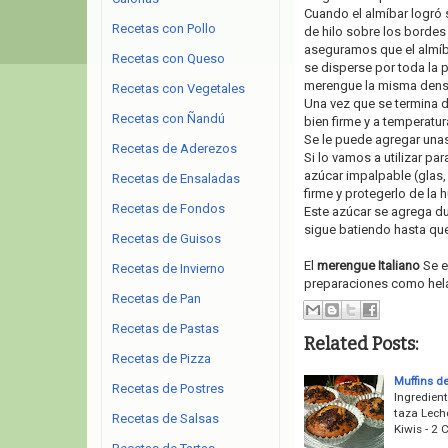
Cuando el almíbar logró 
Recetas con Pollo
de hilo sobre los bordes
aseguramos que el almíbar
Recetas con Queso
se disperse por toda la 
merengue la misma dens
Recetas con Vegetales
Una vez que se termina d
Recetas con Ñandú
bien firme y a temperatu
Se le puede agregar una
Recetas de Aderezos
Si lo vamos a utilizar p
azúcar impalpable (glas,
Recetas de Ensaladas
firme y protegerlo de la
Recetas de Fondos
Este azúcar se agrega dur
sigue batiendo hasta que
Recetas de Guisos
El
merengue Italiano
Se e
Recetas de Invierno
preparaciones como helad
Recetas de Pan
Recetas de Pastas
Related Posts:
Recetas de Pizza
Muffins de
Recetas de Postres
Ingredient
taza Leche
Recetas de Salsas
Kiwis - 2 