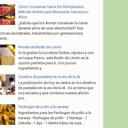
Cómo Conservar Carne Sin Refrigerador:
Método Amish para Almacenar Carnes por
Años
¿Sabías que los Amish conservan la carne
durante años sin usar electricidad? Sus
cnicas ancestrales, transmitidas por generaciones,
rmit...
Receta de Budín de Limón
Si te gustan los postres fáciles, rápidos y con
un toque fresco, este Budín de Limón es la
opción perfecta para ti. Con pocos
ingredientes y...
Diseños de pasteles en la era de la IA
La publicación de hoy se centra en los diseños
de pasteles en la era de la IA . Es un tema que
nos encanta y que combina nuestra afición
por...
Pechugas de pollo a la naranja
Ingredientes para las Pechugas de pollo a la
naranja : Pechugas de pollo - 2 Naranja - 1
Cebolla - 1 Ajo - 1 diente Salsa de soja ...