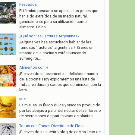
Pescados
El término pescado se aplica a los peces que
han sido extraídos de su medio natural,
generalmente para su utilización como
alimento. En co...
¿Qué son las Facturas Argentinas?
¿Alguna vez has escuchado hablar de las
famosas "facturas" argentinas ? Si eres un
amante de la cocina y estás buscando
sumergirte...
Alimentos con H
¡Bienvenidos nuevamente al delicioso mundo
de la cocina! Hoy exploraremos una lista de
frutas, verduras y carnes que comienzan con la
letra...
Miel
La miel es un fluido dulce y viscoso producido
por las abejas a partir del néctar de las flores o
de secreciones de partes vivas de plantas ...
Tortas con Frases Divertidas de Flork
¡Bienvenidos a nuestro blog de cocina lleno de