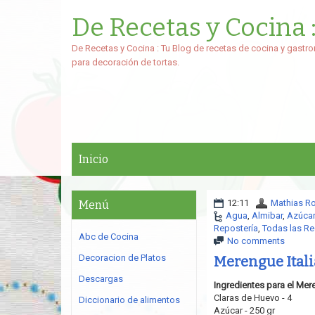
De Recetas y Cocina 
De Recetas y Cocina : Tu Blog de recetas de cocina y gastro
para decoración de tortas.
Inicio
12:11
Mathias R
Menú
Agua
,
Almibar
,
Azúcar
Repostería
,
Todas las Re
Abc de Cocina
No comments
Decoracion de Platos
Merengue Ital
Descargas
Ingredientes para el Mere
Claras de Huevo - 4
Diccionario de alimentos
Azúcar - 250 gr