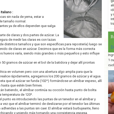
ga
al
id
taliano :
y 
scas sin nada de yema, estar a
In
de tamaño normal.
tr
antes ya de ellos dependen que salga
arte de claras y dos partes de azúcar. La
R
gura de medir las claras es con tazas
de distintos tamaños y que son específicas para repostería) luego se
D
enido de claras en azúcar. Decimos que es la forma más correcta
os huevos varía, siendo más grandes o más pequeños y esto influye
Ingr
1 c
n 50 gramos de azúcar en el bol de la batidora y dejar allí prontas
cuc
chica en volumen pero con una abertura algo amplia para que la
 realice rápidamente, agregamos los 200 gramos de azúcar y el agua.
hasta que el azúcar se funda (102º) formándose un almíbar espeso, allí
s hasta que estén bien firmes.
tán batiendo, el almíbar continúa su cocción hasta punto de bolita
 temperatura de 120º.
 punto es introduciendo las puntas de un tenedor en el almíbar y
Una vez que el almíbar terminó de deslizarse por el tenedor las últimas
dheridas a las puntas sin caer. El almíbar estará burbujeante, lleno
achicando y uniendo más tomando una consistencia espesa.