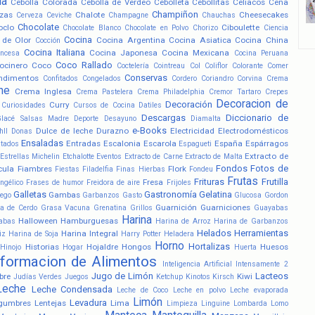
la
Cebolla Colorada
Cebolla de Verdeo
Cebolleta
Cebollitas
Celiacos
Cena
Champiñon
zas
Chalote
Cheesecakes
Cerveza
Ceviche
Champagne
Chauchas
Chocolate
oclo
Ciboulette
Chocolate Blanco
Chocolate en Polvo
Chorizo
Ciencia
Cocina
 de Olor
Cocina Argentina
Cocina Asiatica
Cocina China
Cocción
Cocina Italiana
Cocina Japonesa
Cocina Mexicana
ancesa
Cocina Peruana
Coco Rallado
ocinero
Coco
Coctelería
Cointreau
Col
Coliflor
Colorante
Comer
Conservas
ndimentos
Confitados
Congelados
Cordero
Coriandro
Corvina
Crema
he
Crema Inglesa
Crema Pastelera
Crema Philadelphia
Cremor Tartaro
Crepes
Decoracion de
Decoración
Curry
Curiosidades
Cursos de Cocina
Datiles
Descargas
Diccionario de
Glacé Salsas Madre
Deporte
Desayuno
Diamalta
e-Books
Dulce de leche
Durazno
Electricidad
Electrodomésticos
hll
Donas
Ensaladas
Entradas
Escalonia
Escarola
España
Espárragos
atados
Espagueti
Extracto de
Estrellas Michelin
Etchalotte
Eventos
Extracto de Carne
Extracto de Malta
Fondos
Fotos de
cula
Fiambres
Flork
Fiestas
Filadelfia
Finas Hierbas
Fondeu
Frutas
Frituras
Frutilla
Fresa
ngélico
Frases de humor
Freidora de aire
Frijoles
Galletas
Gastronomía
Gelatina
Gambas
ego
Garbanzos
Gasto
Glucosa
Gordon
Guarnición
Guarniciones
a de Cerdo
Grasa Vacuna
Grenatina
Grillos
Guayabas
Harina
Halloween
Hamburguesas
abas
Harina de Arroz
Harina de Garbanzos
Helados
Herramientas
Harina Integral
iz
Harina de Soja
Harry Potter
Heladera
Horno
Hortalizas
Historias
Hojaldre
Hongos
Huesos
Hinojo
Hogar
Huerta
nformacion de Alimentos
Inteligencia Artificial
Intensamente 2
Jugo de Limón
Lacteos
bre
Kiwi
Judías Verdes
Juegos
Ketchup
Kinotos
Kirsch
Leche
Leche Condensada
Leche de Coco
Leche en polvo
Leche evaporada
Limón
Levadura
gumbres
Lentejas
Lima
Limpieza
Linguine
Lombarda
Lomo