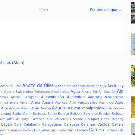
Inicio
Entrada antigua →
ntarios (Atom)
Aceite de Oliva
Aceites y
Aceite de Sésamo
Aceite de Coco
Aceite de Soja
Ajo
Agua
Aceto Balsámico
Aderezos
Ají
ga
Afrodisíacos
Ahorro
Ají Catalán
Alimentación
Alimentos
arras
Alcaucil
Alfajores
Alimentos transgénicos
Apio
ón de maíz
Amor
Ananá
Amish
Anchoas
Anís
Antioxidantes
Aperitivos
Azúcar
Azúcar Impalpable
Arte
Atún
Avena
Arvejas
Asado
Azúcar moreno
Banana
Baño María
Batata
Belleza
Barbacoa
Barbie
Batidora
Bavaroise
Bebidas
Bizcochuelo
Boniato
Bouquet Garni
Brandy
nato
Bifes de nalga
Bombones
Cacao
Caldos
Canela
Café
Calabacín
Calabacines
Calabaza
Calamar
Carnes
Carne Picada
aracú
Caramelo
Caramelos
Cardamomo
Cardo
Castañas de