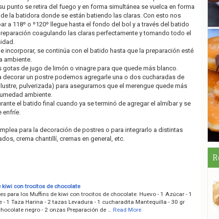
su punto se retira del fuego y en forma simultánea se vuelca en forma
 de la batidora donde se están batiendo las claras. Con esto nos
 a 118º o º120º llegue hasta el fondo del bol y a través del batido
preparación coagulando las claras perfectamente y tomando todo el
idad.
e incorporar, se continúa con el batido hasta que la preparación esté
ra ambiente.
s gotas de jugo de limón o vinagre para que quede más blanco.
ara decorar un postre podemos agregarle una o dos cucharadas de
 lustre, pulverizada) para asegurarnos que el merengue quede más
 humedad ambiente.
ante el batido final cuando ya se terminó de agregar el almíbar y se
 enfríe.
mplea para la decoración de postres o para integrarlo a distintas
os, crema chantillí, cremas en general, etc.
R
 kiwi con trocitos de chocolate
es para los Muffins de kiwi con trocitos de chocolate: Huevo - 1 Azúcar - 1
 - 1 Taza Harina - 2 tazas Levadura - 1 cucharadita Mantequilla - 30 gr
Chocolate negro - 2 onzas Preparación de …
Read More