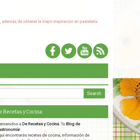
, además de obtener la mejor inspiración en pastelería
e Recetas y Cocina
envenidos a
De Recetas y Cocina
. Tu
Blog de
astronomía
!
uí encontrarás recetas de cocina; información de