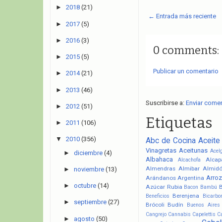
►
2018
(21)
← Entrada más reciente
►
2017
(5)
►
2016
(3)
0 comments:
►
2015
(5)
Publicar un comentario
►
2014
(21)
►
2013
(46)
Suscribirse a:
Enviar come
►
2012
(51)
Etiquetas
►
2011
(106)
▼
2010
(356)
Abc de Cocina
Aceite
Vinagretas
Aceitunas
Acel
►
diciembre
(4)
Albahaca
Alcap
Alcachofa
Almendras
Almibar
Almid
►
noviembre
(13)
Arroz
Arándanos
Argentina
►
octubre
(14)
Azúcar Rubia
Bacon
Bambú
Berenjena
Beneficios
Bicarbo
►
septiembre
(27)
Brócoli
Budín
Buenos Aires
Cangrejo
Cannabis
Capelettis
C
►
agosto
(50)