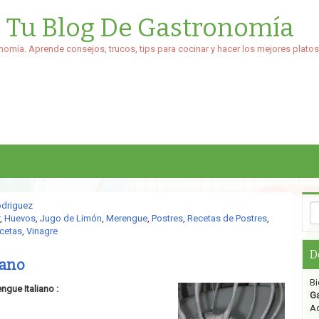
: Tu Blog De Gastronomía
nomía. Aprende consejos, trucos, tips para cocinar y hacer los mejores platos
odriguez
,
Huevos
,
Jugo de Limón
,
Merengue
,
Postres
,
Recetas de Postres
,
cetas
,
Vinagre
D
iano
Bi
ngue Italiano :
G
Aq