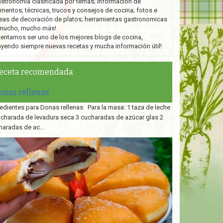
stronomía clasificada por temas; información de
imentos; técnicas, trucos y consejos de cocina; fotos e
eas de decoración de platos;
herramientas gastronomicas
mucho, mucho más!
tentamos ser uno de los mejores blogs de cocina,
ayendo siempre nuevas recetas y mucha información útil!
eceta recomendada
onas rellenas
edientes para Donas rellenas: Para la masa: 1 taza de leche
ucharada de levadura seca 3 cucharadas de azúcar glas 2
haradas de ac...