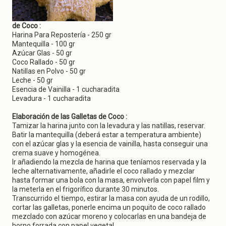
g
a
t
de Coco :
i
Harina Para Repostería - 250 gr
o
Mantequilla - 100 gr
n
Azúcar Glas - 50 gr
Coco Rallado - 50 gr
Natillas en Polvo - 50 gr
Leche - 50 gr
Esencia de Vainilla - 1 cucharadita
Levadura - 1 cucharadita
Elaboración de las Galletas de Coco :
Tamizar la harina junto con la levadura y las natillas, reservar.
Batir la mantequilla (deberá estar a temperatura ambiente)
con el azúcar glas y la esencia de vainilla, hasta conseguir una
crema suave y homogénea.
Ir añadiendo la mezcla de harina que teníamos reservada y la
leche alternativamente, añadirle el coco rallado y mezclar
hasta formar una bola con la masa, envolverla con papel film y
la meterla en el frigorífico durante 30 minutos.
Transcurrido el tiempo, estirar la masa con ayuda de un rodillo,
cortar las galletas, ponerle encima un poquito de coco rallado
mezclado con azúcar moreno y colocarlas en una bandeja de
horno forrada con papel vegetal.