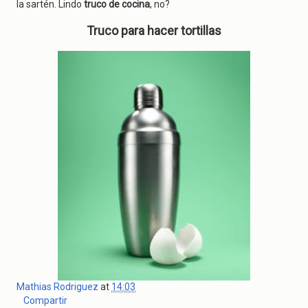
g
la sartén. Lindo
truco de cocina
, no?
a
t
Truco para hacer tortillas
i
o
n
Mathias Rodriguez
at
14:03
Compartir