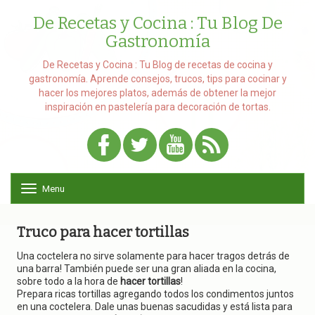
De Recetas y Cocina : Tu Blog De
Gastronomía
De Recetas y Cocina : Tu Blog de recetas de cocina y
gastronomía. Aprende consejos, trucos, tips para cocinar y
hacer los mejores platos, además de obtener la mejor
inspiración en pastelería para decoración de tortas.
Menu
T
o
g
g
Truco para hacer tortillas
l
e
Una coctelera no sirve solamente para hacer tragos detrás de
n
una barra! También puede ser una gran aliada en la cocina,
a
sobre todo a la hora de
hacer tortillas
!
v
Prepara ricas tortillas agregando todos los condimentos juntos
i
en una coctelera. Dale unas buenas sacudidas y está lista para