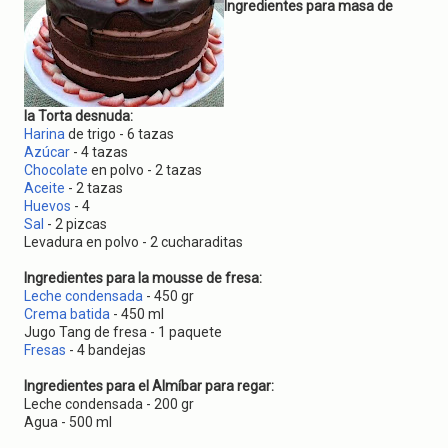
g
Ingredientes para masa de
a
t
i
o
n
la Torta desnuda:
Harina
de trigo - 6 tazas
Azúcar
- 4 tazas
Chocolate
en polvo - 2 tazas
Aceite
- 2 tazas
Huevos
- 4
Sal
- 2 pizcas
Levadura en polvo - 2 cucharaditas
Ingredientes para la mousse de fresa:
Leche condensada
- 450 gr
Crema batida
- 450 ml
Jugo Tang de fresa - 1 paquete
Fresas
- 4 bandejas
Ingredientes para el Almíbar para regar:
Leche condensada - 200 gr
Agua - 500 ml