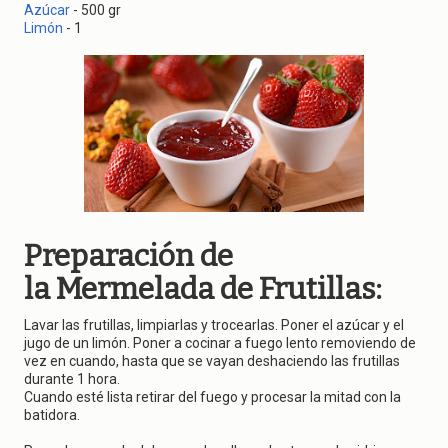
g
Azúcar
- 500 gr
a
Limón
- 1
t
i
o
n
Preparación de
la Mermelada de Frutillas:
Lavar las frutillas, limpiarlas y trocearlas. Poner el azúcar y el
jugo de un limón. Poner a cocinar a fuego lento removiendo de
vez en cuando, hasta que se vayan deshaciendo las frutillas
durante 1 hora.
Cuando esté lista retirar del fuego y procesar la mitad con la
batidora.