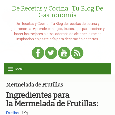
De Recetas y Cocina : Tu Blog De
Gastronomía
De Recetas y Cocina : Tu Blog de recetas de cocina y
gastronomía. Aprende consejos, trucos, tips para cocinar y
hacer los mejores platos, además de obtener la mejor
inspiración en pastelería para decoración de tortas.
Menu
T
o
g
g
Mermelada de Frutillas
l
e
Ingredientes para
n
la Mermelada de Frutillas:
a
v
i
Frutillas
- 1Kg