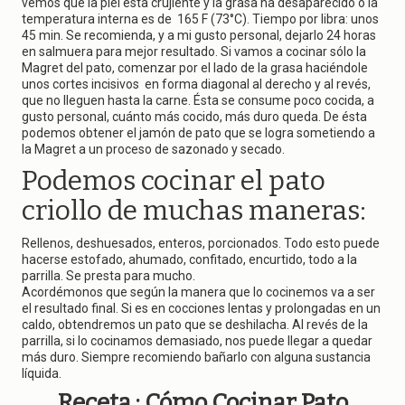
vemos que la piel esta crujiente y la grasa ha desaparecido o la
temperatura interna es de 165 F (73°C). Tiempo por libra: unos
45 min. Se recomienda, y a mi gusto personal, dejarlo 24 horas
en salmuera para mejor resultado. Si vamos a cocinar sólo la
Magret del pato, comenzar por el lado de la grasa haciéndole
unos cortes incisivos en forma diagonal al derecho y al revés,
que no lleguen hasta la carne. Ésta se consume poco cocida, a
gusto personal, cuánto más cocido, más duro queda. De ésta
podemos obtener el jamón de pato que se logra sometiendo a
la Magret a un proceso de sazonado y secado.
Podemos cocinar el pato
criollo de muchas maneras:
Rellenos, deshuesados, enteros, porcionados. Todo esto puede
hacerse estofado, ahumado, confitado, encurtido, todo a la
parrilla. Se presta para mucho.
Acordémonos que según la manera que lo cocinemos va a ser
el resultado final. Si es en cocciones lentas y prolongadas en un
caldo, obtendremos un pato que se deshilacha. Al revés de la
parrilla, si lo cocinamos demasiado, nos puede llegar a quedar
más duro. Siempre recomiendo bañarlo con alguna sustancia
líquida.
Receta : Cómo Cocinar Pato