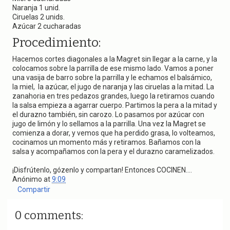
Naranja 1 unid.
Ciruelas 2 unids.
Azúcar 2 cucharadas
Procedimiento:
Hacemos cortes diagonales a la Magret sin llegar a la carne, y la
colocamos sobre la parrilla de ese mismo lado. Vamos a poner
una vasija de barro sobre la parrilla y le echamos el balsámico,
la miel, la azúcar, el jugo de naranja y las ciruelas a la mitad. La
zanahoria en tres pedazos grandes, luego la retiramos cuando
la salsa empieza a agarrar cuerpo. Partimos la pera a la mitad y
el durazno también, sin carozo. Lo pasamos por azúcar con
jugo de limón y lo sellamos a la parrilla. Una vez la Magret se
comienza a dorar, y vemos que ha perdido grasa, lo volteamos,
cocinamos un momento más y retiramos. Bañamos con la
salsa y acompañamos con la pera y el durazno caramelizados.
¡Disfrútenlo, gózenlo y compartan! Entonces COCINEN....
Anónimo
at
9:09
Compartir
0 comments: