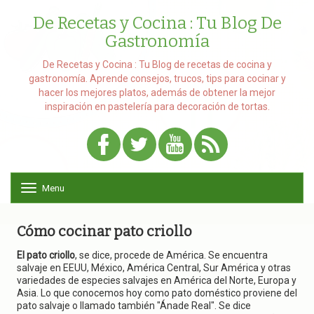
De Recetas y Cocina : Tu Blog De
Gastronomía
De Recetas y Cocina : Tu Blog de recetas de cocina y
gastronomía. Aprende consejos, trucos, tips para cocinar y
hacer los mejores platos, además de obtener la mejor
inspiración en pastelería para decoración de tortas.
Menu
T
o
g
g
Cómo cocinar pato criollo
l
e
El pato criollo
, se dice, procede de América. Se encuentra
n
salvaje en EEUU, México, América Central, Sur América y otras
a
variedades de especies salvajes en América del Norte, Europa y
v
Asia. Lo que conocemos hoy como pato doméstico proviene del
i
pato salvaje o llamado también "Ánade Real". Se dice