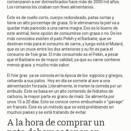
g
comenzaron a ser domesticados hace más de 2000 mil años.
a
Los romanos los criaban con fines alimentarios.
t
i
Éste es de cuello corto, cuerpo redondeado, patas cortas y
o
tiene un alto porcentaje de grasa. Si le eliminamos la piel va a
n
quedar más parecido a una carne magra. Eso es lo bueno de
este animal, tiene opción de consumirse con grasa o no. De los
más conocidos existen el pato Pekín y el Barbarie, que se
destinan más para el consumo de carne, y luego está el Mulard,
que es un cruce entre los dos anteriores y su fin es para el
consumo de foie gras. El más consumido es el Pekín, a pesar
que el Barbarie es de mayor calidad, ya que su carne contiene
menos grasa y mucho más sabor.
El foie gras ya se conocía en la época de los egipcios y griegos,
cebando a sus patos. Hoy en día se somete al ave a una
alimentación forzada. Literalmente, le meten la comida por un
embudo. Éste se basa en un alto contenido de hidratos de
carbono, la mayor parte es grano de maíz. Se alimenta por
unos 15 a 20 días. Esto se conoce como embuchado o "gavage"
en francés. Éste es un método que se está prohibiendo en
muchos países y se está tratando de evitar.
A la hora de comprar un