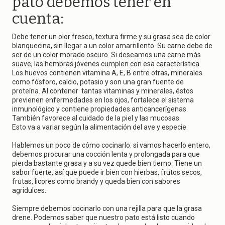
pato debemos tener en
cuenta:
Debe tener un olor fresco, textura firme y su grasa sea de color
blanquecina, sin llegar a un color amarrillento. Su carne debe de
ser de un color morado oscuro. Si deseamos una carne más
suave, las hembras jóvenes cumplen con esa característica.
Los huevos contienen vitamina A, E, B entre otras, minerales
como fósforo, calcio, potasio y son una gran fuente de
proteína. Al contener tantas vitaminas y minerales, éstos
previenen enfermedades en los ojos, fortalece el sistema
inmunológico y contiene propiedades anticancerígenas.
También favorece al cuidado de la piel y las mucosas.
Esto va a variar según la alimentación del ave y especie.
Hablemos un poco de cómo cocinarlo: si vamos hacerlo entero,
debemos procurar una cocción lenta y prolongada para que
pierda bastante grasa y a su vez quede bien tierno. Tiene un
sabor fuerte, así que puede ir bien con hierbas, frutos secos,
frutas, licores como brandy y queda bien con sabores
agridulces.
Siempre debemos cocinarlo con una rejilla para que la grasa
drene. Podemos saber que nuestro pato está listo cuando