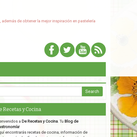
, además de obtener la mejor inspiración en pastelería
e Recetas y Cocina
envenidos a
De Recetas y Cocina
. Tu
Blog de
astronomía
!
uí encontrarás recetas de cocina; información de