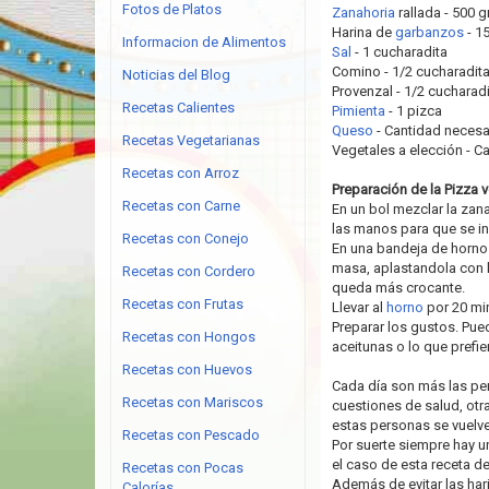
Fotos de Platos
Zanahoria
rallada - 500 g
Harina de
garbanzos
- 15
Informacion de Alimentos
Sal
- 1 cucharadita
Comino - 1/2 cucharadit
Noticias del Blog
Provenzal - 1/2 cucharad
Recetas Calientes
Pimienta
- 1 pizca
Queso
- Cantidad necesa
Recetas Vegetarianas
Vegetales a elección - C
Recetas con Arroz
Preparación de la Pizza 
Recetas con Carne
En un bol mezclar la zan
las manos para que se in
Recetas con Conejo
En una bandeja de horno
masa, aplastandola con 
Recetas con Cordero
queda más crocante.
Recetas con Frutas
Llevar al
horno
por 20 mi
Preparar los gustos. Pue
Recetas con Hongos
aceitunas o lo que prefie
Recetas con Huevos
Cada día son más las per
Recetas con Mariscos
cuestiones de salud, otra
estas personas se vuelve
Recetas con Pescado
Por suerte siempre hay un
el caso de esta receta de
Recetas con Pocas
Además de evitar las har
Calorías