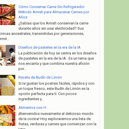
Cómo Conservar Carne Sin Refrigerador:
Método Amish para Almacenar Carnes por
Años
¿Sabías que los Amish conservan la carne
durante años sin usar electricidad? Sus
cnicas ancestrales, transmitidas por generaciones,
rmit...
Diseños de pasteles en la era de la IA
La publicación de hoy se centra en los diseños
de pasteles en la era de la IA . Es un tema que
nos encanta y que combina nuestra afición
por...
Receta de Budín de Limón
Si te gustan los postres fáciles, rápidos y con
un toque fresco, este Budín de Limón es la
opción perfecta para ti. Con pocos
ingredientes y...
Alimentos con H
¡Bienvenidos nuevamente al delicioso mundo
de la cocina! Hoy exploraremos una lista de
frutas, verduras y carnes que comienzan con la