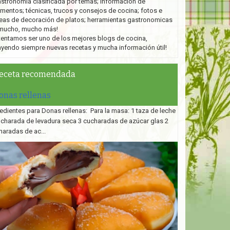
stronomía clasificada por temas; información de
imentos; técnicas, trucos y consejos de cocina; fotos e
eas de decoración de platos;
herramientas gastronomicas
mucho, mucho más!
tentamos ser uno de los mejores blogs de cocina,
ayendo siempre nuevas recetas y mucha información útil!
eceta recomendada
onas rellenas
edientes para Donas rellenas: Para la masa: 1 taza de leche
ucharada de levadura seca 3 cucharadas de azúcar glas 2
haradas de ac...