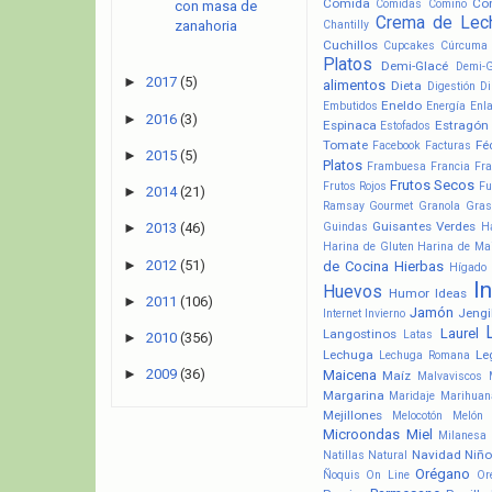
Comida
Co
Comidas
Comino
con masa de
Crema de Lec
zanahoria
Chantilly
Cuchillos
Cupcakes
Cúrcuma
Platos
Demi-Glacé
Demi-
►
2017
(5)
alimentos
Dieta
Digestión
Di
Eneldo
Embutidos
Energía
Enl
►
2016
(3)
Espinaca
Estragón
Estofados
Tomate
Fé
Facebook
Facturas
►
2015
(5)
Platos
Frambuesa
Francia
Fra
Frutos Secos
Frutos Rojos
Fu
►
2014
(21)
Ramsay
Gourmet
Granola
Gras
Guisantes Verdes
Guindas
H
►
2013
(46)
Harina de Gluten
Harina de Ma
►
2012
(51)
de Cocina
Hierbas
Hígado
I
Huevos
Humor
Ideas
►
2011
(106)
Jamón
Jengi
Internet
Invierno
Laurel
Langostinos
Latas
►
2010
(356)
Lechuga
Le
Lechuga Romana
►
2009
(36)
Maicena
Maíz
Malvaviscos
Margarina
Maridaje
Marihuan
Mejillones
Melocotón
Melón
Microondas
Miel
Milanesa
Navidad
Niño
Natillas
Natural
Orégano
Ñoquis
On Line
Or