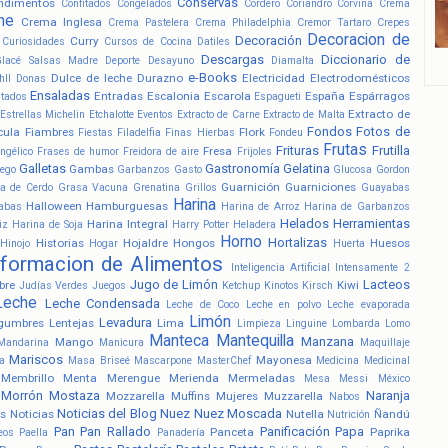
Conservas
ndimentos
Confitados
Congelados
Cordero
Coriandro
Corvina
Crema
he
Crema Inglesa
Crema Pastelera
Crema Philadelphia
Cremor Tartaro
Crepes
Decoracion de
Decoración
Curry
Curiosidades
Cursos de Cocina
Datiles
Descargas
Diccionario de
Glacé Salsas Madre
Deporte
Desayuno
Diamalta
e-Books
Dulce de leche
Durazno
Electricidad
Electrodomésticos
hll
Donas
Ensaladas
Entradas
Escalonia
Escarola
España
Espárragos
atados
Espagueti
Extracto de
Estrellas Michelin
Etchalotte
Eventos
Extracto de Carne
Extracto de Malta
Fondos
Fotos de
cula
Fiambres
Flork
Fiestas
Filadelfia
Finas Hierbas
Fondeu
Frutas
Frituras
Frutilla
Fresa
ngélico
Frases de humor
Freidora de aire
Frijoles
Galletas
Gastronomía
Gelatina
Gambas
ego
Garbanzos
Gasto
Glucosa
Gordon
Guarnición
Guarniciones
a de Cerdo
Grasa Vacuna
Grenatina
Grillos
Guayabas
Harina
Halloween
Hamburguesas
abas
Harina de Arroz
Harina de Garbanzos
Helados
Herramientas
Harina Integral
iz
Harina de Soja
Harry Potter
Heladera
Horno
Hortalizas
Historias
Hojaldre
Hongos
Huesos
Hinojo
Hogar
Huerta
nformacion de Alimentos
Inteligencia Artificial
Intensamente 2
Jugo de Limón
Lacteos
bre
Kiwi
Judías Verdes
Juegos
Ketchup
Kinotos
Kirsch
Leche
Leche Condensada
Leche de Coco
Leche en polvo
Leche evaporada
Limón
Levadura
gumbres
Lentejas
Lima
Limpieza
Linguine
Lombarda
Lomo
Manteca
Mantequilla
Manzana
Mango
Mandarina
Manicura
Maquillaje
Mariscos
Mayonesa
a
Masa Briseé
Mascarpone
MasterChef
Medicina
Medicinal
Membrillo
Menta
Merengue
Merienda
Mermeladas
Mesa
Messi
México
Morrón
Mostaza
Naranja
Mozzarella
Muffins
Mujeres
Muzzarella
Nabos
Noticias del Blog
Nuez
Nuez Moscada
s
Noticias
Nutella
Ñandú
Nutrición
Pan
Pan Rallado
Panificación
Papa
Panceta
Paprika
eos
Paella
Panadería