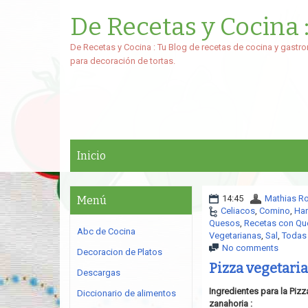
De Recetas y Cocina 
De Recetas y Cocina : Tu Blog de recetas de cocina y gastro
para decoración de tortas.
Inicio
14:45
Mathias R
Menú
Celiacos
,
Comino
,
Har
Quesos
,
Recetas con Qu
Abc de Cocina
Vegetarianas
,
Sal
,
Todas 
No comments
Decoracion de Platos
Pizza vegetari
Descargas
Ingredientes para la Piz
Diccionario de alimentos
zanahoria :