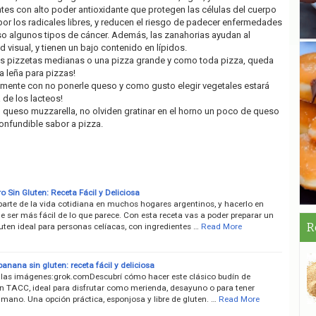
ntes con alto poder antioxidante que protegen las células del cuerpo
r los radicales libres, y reducen el riesgo de padecer enfermedades
so algunos tipos de cáncer. Además, las zanahorias ayudan al
 visual, y tienen un bajo contenido en lípidos.
dos pizzetas medianas o una pizza grande y como toda pizza, queda
a leña para pizzas!
emente con no ponerle queso y como gusto elegir vegetales estará
de los lacteos!
 queso muzzarella, no olviden gratinar en el horno un poco de queso
confundible sabor a pizza.
 Sin Gluten: Receta Fácil y Deliciosa
parte de la vida cotidiana en muchos hogares argentinos, y hacerlo en
 ser más fácil de lo que parece. Con esta receta vas a poder preparar un
R
uten ideal para personas celíacas, con ingredientes …
Read More
anana sin gluten: receta fácil y deliciosa
 las imágenes:grok.comDescubrí cómo hacer este clásico budín de
n TACC, ideal para disfrutar como merienda, desayuno o para tener
mano. Una opción práctica, esponjosa y libre de gluten. …
Read More