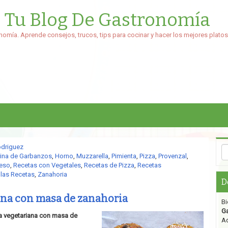
: Tu Blog De Gastronomía
nomía. Aprende consejos, trucos, tips para cocinar y hacer los mejores platos
odriguez
ina de Garbanzos
,
Horno
,
Muzzarella
,
Pimienta
,
Pizza
,
Provenzal
,
eso
,
Recetas con Vegetales
,
Recetas de Pizza
,
Recetas
las Recetas
,
Zanahoria
D
ana con masa de zanahoria
Bi
G
za vegetariana con masa de
Aq