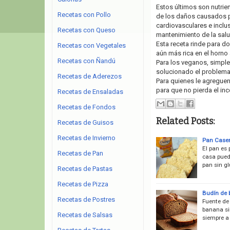
Estos últimos son nutrie
Recetas con Pollo
de los daños causados po
cardiovasculares e inclu
Recetas con Queso
mantenimiento de la salud
Esta receta rinde para 
Recetas con Vegetales
aún más rica en el horno 
Recetas con Ñandú
Para los veganos, simpl
solucionado el problema 
Recetas de Aderezos
Para quienes le agreguen
para que no pierda el in
Recetas de Ensaladas
Recetas de Fondos
Related Posts:
Recetas de Guisos
Recetas de Invierno
Pan Casero
El pan es 
Recetas de Pan
casa puede
pan sin gl
Recetas de Pastas
Recetas de Pizza
Budín de b
Recetas de Postres
Fuente de
banana si
Recetas de Salsas
siempre a 