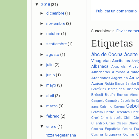
▼
2018
(21)
Publicar un comentario
►
diciembre
(1)
►
noviembre
(3)
Suscribirse a:
Enviar come
►
octubre
(1)
Etiquetas
►
septiembre
(1)
Abc de Cocina
Aceite
►
agosto
(1)
Vinagretas
Aceitunas
Acel
►
julio
(2)
Albahaca
Alcap
Alcachofa
Almendras
Almibar
Almid
►
junio
(1)
Arroz
Arándanos
Argentina
Azúcar Rubia
Bacon
Bambú
►
mayo
(3)
Berenjena
Beneficios
Bicarbo
Brócoli
Budín
Buenos Aires
►
abril
(2)
Cangrejo
Cannabis
Capelettis
C
Cebol
►
marzo
(3)
agua
Catering
Cayena
Cerdo
Cereales
Cere
Centeno
►
febrero
(2)
Chef
Ch
Chile jalapeño
Chilli
Cilantro
Citas
Clavo
Clases
▼
enero
(1)
Cocina Española
Cocina Fr
Cocina Uruguaya
C
Cocinar
Pizza vegetariana