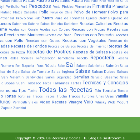
Pastas
Pastelería
Pasteles
Patata
Pasas
Pascua
Paté
Pato
Pavo
Pecorino Sardo
Pescados
Pimienta
jil
Pimiento
Perifollo
Pickles
Pimentón
Perú
Pesto
Pollo
Polvo de Hornear
Polvo para
Platano
Platos Calientes
Polvo de Chile
Puerro
Provolone
Pure de Tomates
Queso Crema
Queso de
Provenzal
Pub
uesos
Recetas Calientes
Recetas
Rabanitos
Rábano
Rabas
Radicha
Radicheta
arne
Recetas con Frutas
Recetas con
Recetas con Conejo
Recetas con Cordero
os
Recetas con Mariscos
Recetas con Pescado
Recetas
Recetas con Ñandú
as con Pollo
Recetas con Vegetales
Recetas con Queso
Recetas de
ladas
Recetas de Fondos
Recetas de
Recetas de Guisos
Recetas de Invierno
Recetas de Postres
Recetas de Salsas
cetas de Pizza
Recetas de
Repostería
anas
Redes Sociales
Refrigeración
Remolacha
Repollo
Reseña
Sal
Romero
Rúcula
Salmón
Ron
Roquefort
Roux
Sake
Salame
Salchichas
Salsa
Salsas
lsa de Soja
Salsa de Tomate
Salsa Inglesa
Salsas Dulces
Salsas
Semillas
San Valentín
Sésamo
Sandwiches
Sartén
Seguridad
Servicio
Setas
Tecnicas y Consejos
Sopas
Sushi
Tabasco
Tallarines
Tartas
llo
Tacos
Todas las Recetas
hermomix
Tips
Tomate
Tocino
Tofu
Tomate
lo
Tortas
Vainilla
Tortillas
Trucos
Uvas
Tragos
Trapos
Trucha
Turrones
Uñas
duras
Vino
Video Recetas
Vinagre
Wok
Yogurt
Vermouth
Viajes
Whisky
Zapallo
Zucchini
Copyright ©
2026
De Recetas y Cocina : Tu Blog De Gastronomía