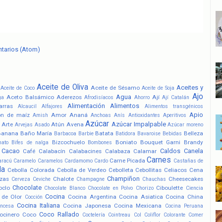
ntarios (Atom)
Aceite de Oliva
Aceites y
Aceite de Sésamo
Aceite de Coco
Aceite de Soja
Ajo
Agua
Aceto Balsámico
Aderezos
Ají
ga
Afrodisíacos
Ahorro
Ají Catalán
Alimentación
Alimentos
arras
Alcaucil
Alfajores
Alimentos transgénicos
Apio
ón de maíz
Amor
Ananá
Amish
Anchoas
Anís
Antioxidantes
Aperitivos
Azúcar
Azúcar Impalpable
Arte
Atún
Avena
Arvejas
Asado
Azúcar moreno
Banana
Baño María
Batata
Belleza
Barbacoa
Barbie
Batidora
Bavaroise
Bebidas
Bizcochuelo
Boniato
Bouquet Garni
Brandy
nato
Bifes de nalga
Bombones
Cacao
Caldos
Canela
Café
Calabacín
Calabacines
Calabaza
Calamar
Carnes
Carne Picada
aracú
Caramelo
Caramelos
Cardamomo
Cardo
Castañas de
la
Cebolla Colorada
Cebolla de Verdeo
Cebolleta
Cebollitas
Celiacos
Cena
Champiñon
zas
Chalote
Cheesecakes
Cerveza
Ceviche
Champagne
Chauchas
Chocolate
oclo
Ciboulette
Chocolate Blanco
Chocolate en Polvo
Chorizo
Ciencia
Cocina
 de Olor
Cocina Argentina
Cocina Asiatica
Cocina China
Cocción
Cocina Italiana
Cocina Japonesa
Cocina Mexicana
ancesa
Cocina Peruana
Coco Rallado
ocinero
Coco
Coctelería
Cointreau
Col
Coliflor
Colorante
Comer