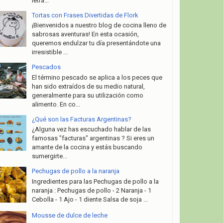
letra...
Tortas con Frases Divertidas de Flork
¡Bienvenidos a nuestro blog de cocina lleno de
sabrosas aventuras! En esta ocasión,
queremos endulzar tu día presentándote una
irresistible ...
Pescados
El término pescado se aplica a los peces que
han sido extraídos de su medio natural,
generalmente para su utilización como
alimento. En co...
¿Qué son las Facturas Argentinas?
¿Alguna vez has escuchado hablar de las
famosas "facturas" argentinas ? Si eres un
amante de la cocina y estás buscando
sumergirte...
Pechugas de pollo a la naranja
Ingredientes para las Pechugas de pollo a la
naranja : Pechugas de pollo - 2 Naranja - 1
Cebolla - 1 Ajo - 1 diente Salsa de soja ...
Mousse de dulce de leche