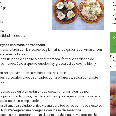
ga
r
al
0 gr
id
y 
a
In
ita
tr
ria
antidad necesaria
R
vegana con masa de zanahoria :
D
ahoria rallada con las especias y la harina de garbanzos. Amasar con
corpore todo bien.
Ingr
 con un poco de aceite o papel manteca, formar dos discos de
1 c
las manos. Cuidar que no quede muy gruesa así se cocina bien y
cuc
nutos aproximadamente, hasta que se doren.
des agregarle hongos salteados con ajo, huevos, salsa de tomate,
ras
sonas que quieren evitar a toda costa la harina, algunas por
s por cuidar la figura, pero lo cierto es que degustar una pizza para
 practicamente imposible...
a alternativa saludable, rica y sana para todas las comidas y este es
 la
pizza vegetariana o vegana con masa de zanahoria
.
inas, estarás agregando a tu dieta minerales, agua, y carotenoides.