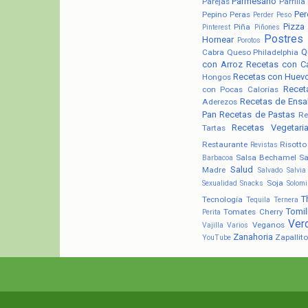
Parmesano
Parejas
Parrilla
Pere
Pepino
Peras
Perder Peso
Pizza
Piña
Pinterest
Piñones
Postres
Hornear
Porotos
Q
Cabra
Queso Philadelphia
con Arroz
Recetas con C
Recetas con Huev
Hongos
Recet
con Pocas Calorías
Recetas de Ensa
Aderezos
Pan
Recetas de Pastas
Re
Recetas Vegetari
Tartas
Restaurante
Risotto
Revistas
Salsa Bechamel
Sa
Barbacoa
Salud
Madre
Salvado
Salvia
Soja
Sexualidad
Snacks
Solomi
T
Tecnología
Tequila
Ternera
Tomil
Tomates Cherry
Perita
Ver
Veganos
Vajilla
Varios
Zanahoria
Zapallito
YouTube