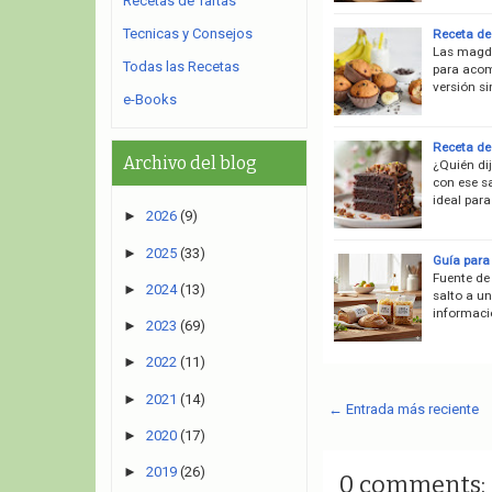
Recetas de Tartas
Tecnicas y Consejos
Receta de
Las magda
Todas las Recetas
para acom
versión si
e-Books
Receta de 
Archivo del blog
¿Quién di
con ese s
ideal para
►
2026
(9)
►
2025
(33)
Guía para
Fuente de
►
2024
(13)
salto a un
informaci
►
2023
(69)
►
2022
(11)
►
2021
(14)
← Entrada más reciente
►
2020
(17)
►
2019
(26)
0 comments: