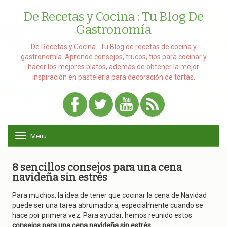
De Recetas y Cocina : Tu Blog De
Gastronomía
De Recetas y Cocina : Tu Blog de recetas de cocina y
gastronomía. Aprende consejos, trucos, tips para cocinar y
hacer los mejores platos, además de obtener la mejor
inspiración en pastelería para decoración de tortas.
Menu
T
o
g
g
8 sencillos consejos para una cena
l
navideña sin estrés
e
n
Para muchos, la idea de tener que cocinar la cena de Navidad
a
puede ser una tarea abrumadora, especialmente cuando se
v
hace por primera vez. Para ayudar, hemos reunido estos
i
consejos para una cena navideña sin estrés
.