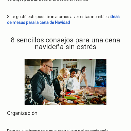
g
a
t
i
Si te gustó este post, te invitamos a ver estas increíbles
ideas
o
de mesas para la cena de Navidad
.
n
8 sencillos consejos para una cena
navideña sin estrés
Organización