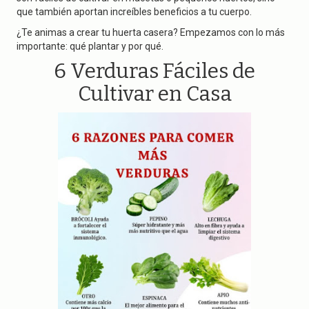
g
que también aportan increíbles beneficios a tu cuerpo.
a
t
¿Te animas a crear tu huerta casera? Empezamos con lo más
i
importante: qué plantar y por qué.
o
n
6 Verduras Fáciles de
Cultivar en Casa