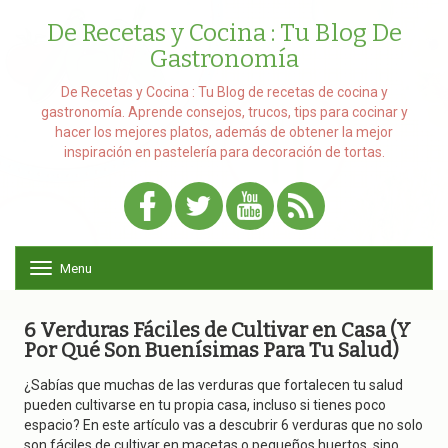
De Recetas y Cocina : Tu Blog De
Gastronomía
De Recetas y Cocina : Tu Blog de recetas de cocina y
gastronomía. Aprende consejos, trucos, tips para cocinar y
hacer los mejores platos, además de obtener la mejor
inspiración en pastelería para decoración de tortas.
Menu
T
o
g
g
6 Verduras Fáciles de Cultivar en Casa (Y
l
Por Qué Son Buenísimas Para Tu Salud)
e
n
¿Sabías que muchas de las verduras que fortalecen tu salud
a
pueden cultivarse en tu propia casa, incluso si tienes poco
v
espacio? En este artículo vas a descubrir 6 verduras que no solo
i
son fáciles de cultivar en macetas o pequeños huertos, sino