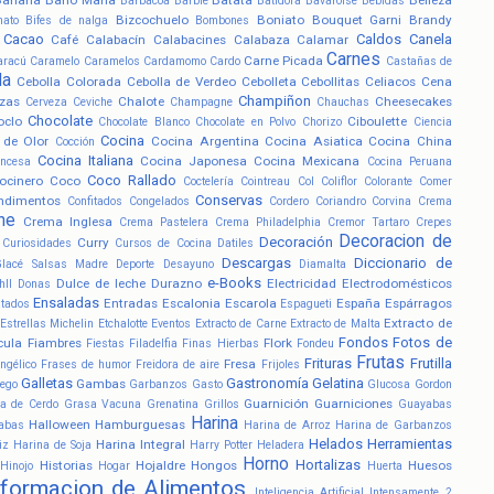
Barbacoa
Barbie
Batidora
Bavaroise
Bebidas
Bizcochuelo
Boniato
Bouquet Garni
Brandy
nato
Bifes de nalga
Bombones
Cacao
Caldos
Canela
Café
Calabacín
Calabacines
Calabaza
Calamar
Carnes
Carne Picada
aracú
Caramelo
Caramelos
Cardamomo
Cardo
Castañas de
la
Cebolla Colorada
Cebolla de Verdeo
Cebolleta
Cebollitas
Celiacos
Cena
Champiñon
zas
Chalote
Cheesecakes
Cerveza
Ceviche
Champagne
Chauchas
Chocolate
oclo
Ciboulette
Chocolate Blanco
Chocolate en Polvo
Chorizo
Ciencia
Cocina
 de Olor
Cocina Argentina
Cocina Asiatica
Cocina China
Cocción
Cocina Italiana
Cocina Japonesa
Cocina Mexicana
ancesa
Cocina Peruana
Coco Rallado
ocinero
Coco
Coctelería
Cointreau
Col
Coliflor
Colorante
Comer
Conservas
ndimentos
Confitados
Congelados
Cordero
Coriandro
Corvina
Crema
he
Crema Inglesa
Crema Pastelera
Crema Philadelphia
Cremor Tartaro
Crepes
Decoracion de
Decoración
Curry
Curiosidades
Cursos de Cocina
Datiles
Descargas
Diccionario de
Glacé Salsas Madre
Deporte
Desayuno
Diamalta
e-Books
Dulce de leche
Durazno
Electricidad
Electrodomésticos
hll
Donas
Ensaladas
Entradas
Escalonia
Escarola
España
Espárragos
atados
Espagueti
Extracto de
Estrellas Michelin
Etchalotte
Eventos
Extracto de Carne
Extracto de Malta
Fondos
Fotos de
cula
Fiambres
Flork
Fiestas
Filadelfia
Finas Hierbas
Fondeu
Frutas
Frituras
Frutilla
Fresa
ngélico
Frases de humor
Freidora de aire
Frijoles
Galletas
Gastronomía
Gelatina
Gambas
ego
Garbanzos
Gasto
Glucosa
Gordon
Guarnición
Guarniciones
a de Cerdo
Grasa Vacuna
Grenatina
Grillos
Guayabas
Harina
Halloween
Hamburguesas
abas
Harina de Arroz
Harina de Garbanzos
Helados
Herramientas
Harina Integral
iz
Harina de Soja
Harry Potter
Heladera
Horno
Hortalizas
Historias
Hojaldre
Hongos
Huesos
Hinojo
Hogar
Huerta
nformacion de Alimentos
Inteligencia Artificial
Intensamente 2