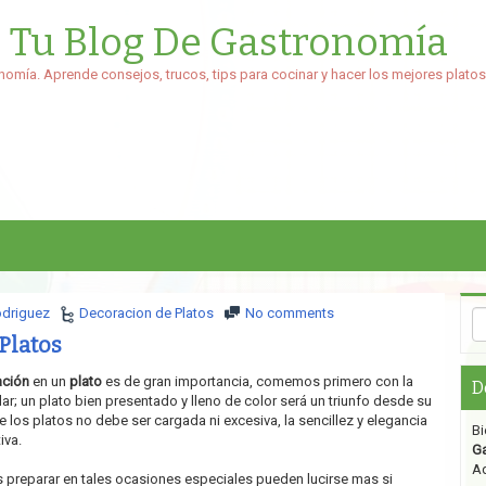
: Tu Blog De Gastronomía
nomía. Aprende consejos, trucos, tips para cocinar y hacer los mejores platos
odriguez
Decoracion de Platos
No comments
Platos
ación
en un
plato
es de gran importancia, comemos primero con la
D
dar; un plato bien presentado y lleno de color será un triunfo desde su
 los platos no debe ser cargada ni excesiva, la sencillez y elegancia
Bi
iva.
G
Aq
preparar en tales ocasiones especiales pueden lucirse mas si