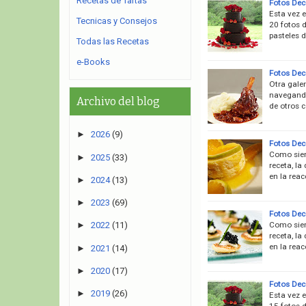
Recetas de Tartas
Fotos Deco
Esta vez e
Tecnicas y Consejos
20 fotos d
pasteles 
Todas las Recetas
e-Books
Fotos Dec
Otra gale
navegando
Archivo del blog
de otros c
►
2026
(9)
Fotos Deco
Como siem
►
2025
(33)
receta, la
en la rea
►
2024
(13)
►
2023
(69)
Fotos Deco
Como siem
►
2022
(11)
receta, la
en la rea
►
2021
(14)
►
2020
(17)
Fotos Dec
►
2019
(26)
Esta vez e
15 fotos d