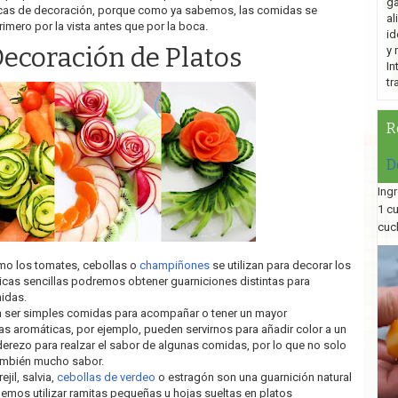
ga
icas de decoración, porque como ya sabemos, las comidas se
al
rimero por la vista antes que por la boca.
id
ecoración de Platos
y 
In
tr
R
D
Ingr
1 c
cuc
o los tomates, cebollas o
champiñones
se utilizan para decorar los
icas sencillas podremos obtener guarniciones distintas para
idas.
 ser simples comidas para acompañar o tener un mayor
s aromáticas, por ejemplo, pueden servirnos para añadir color a un
erezo para realzar el sabor de algunas comidas, por lo que no solo
también mucho sabor.
jil, salvia,
cebollas de verdeo
o estragón son una guarnición natural
mos utilizar ramitas pequeñas u hojas sueltas en platos