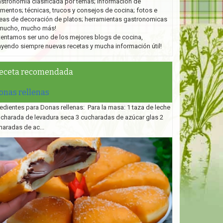
stronomía clasificada por temas; información de
imentos; técnicas, trucos y consejos de cocina; fotos e
eas de decoración de platos;
herramientas gastronomicas
mucho, mucho más!
tentamos ser uno de los mejores blogs de cocina,
ayendo siempre nuevas recetas y mucha información útil!
eceta recomendada
onas rellenas
edientes para Donas rellenas: Para la masa: 1 taza de leche
ucharada de levadura seca 3 cucharadas de azúcar glas 2
haradas de ac...