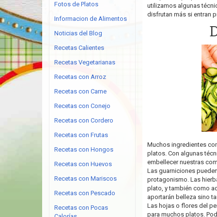
Fotos de Platos
utilizamos algunas técn
disfrutan más si entran p
Informacion de Alimentos
D
Noticias del Blog
Recetas Calientes
Recetas Vegetarianas
Recetas con Arroz
Recetas con Carne
Recetas con Conejo
Recetas con Cordero
Recetas con Frutas
Muchos ingredientes com
Recetas con Hongos
platos. Con algunas técn
embellecer nuestras com
Recetas con Huevos
Las guarniciones pueden
Recetas con Mariscos
protagonismo. Las hierba
plato, y también como ad
Recetas con Pescado
aportarán belleza sino 
Las hojas o flores del pere
Recetas con Pocas
para muchos platos. Pode
Calorías