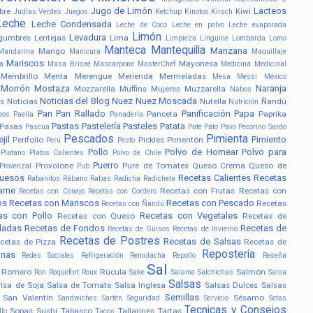
Jugo de Limón
Lacteos
bre
Kiwi
Judías Verdes
Juegos
Ketchup
Kinotos
Kirsch
Leche
Leche Condensada
Leche de Coco
Leche en polvo
Leche evaporada
Limón
Levadura
gumbres
Lentejas
Lima
Limpieza
Linguine
Lombarda
Lomo
Manteca
Mantequilla
Manzana
Mango
Mandarina
Manicura
Maquillaje
Mariscos
Mayonesa
a
Masa Briseé
Mascarpone
MasterChef
Medicina
Medicinal
Membrillo
Menta
Merengue
Merienda
Mermeladas
Mesa
Messi
México
Morrón
Mostaza
Naranja
Mozzarella
Muffins
Mujeres
Muzzarella
Nabos
Noticias del Blog
Nuez
Nuez Moscada
s
Noticias
Nutella
Ñandú
Nutrición
Pan
Pan Rallado
Panificación
Papa
Panceta
Paprika
eos
Paella
Panadería
Pastas
Pastelería
Pasteles
Patata
Pasas
Pascua
Paté
Pato
Pavo
Pecorino Sardo
Pescados
Pimienta
jil
Pimiento
Perifollo
Pickles
Pimentón
Perú
Pesto
Pollo
Polvo de Hornear
Polvo para
Platano
Platos Calientes
Polvo de Chile
Puerro
Provolone
Pure de Tomates
Queso Crema
Queso de
Provenzal
Pub
uesos
Recetas Calientes
Recetas
Rabanitos
Rábano
Rabas
Radicha
Radicheta
arne
Recetas con Frutas
Recetas con
Recetas con Conejo
Recetas con Cordero
os
Recetas con Mariscos
Recetas con Pescado
Recetas
Recetas con Ñandú
as con Pollo
Recetas con Vegetales
Recetas con Queso
Recetas de
ladas
Recetas de Fondos
Recetas de
Recetas de Guisos
Recetas de Invierno
Recetas de Postres
Recetas de Salsas
cetas de Pizza
Recetas de
Repostería
anas
Redes Sociales
Refrigeración
Remolacha
Repollo
Reseña
Sal
Romero
Rúcula
Salmón
Ron
Roquefort
Roux
Sake
Salame
Salchichas
Salsa
Salsas
lsa de Soja
Salsa de Tomate
Salsa Inglesa
Salsas Dulces
Salsas
Semillas
San Valentín
Sésamo
Sandwiches
Sartén
Seguridad
Servicio
Setas
Tecnicas y Consejos
Sopas
Sushi
Tabasco
Tallarines
Tartas
llo
Tacos