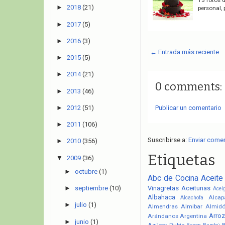
►
2018
(21)
personal,
►
2017
(5)
►
2016
(3)
← Entrada más reciente
►
2015
(5)
►
2014
(21)
0 comments:
►
2013
(46)
Publicar un comentario
►
2012
(51)
►
2011
(106)
Suscribirse a:
Enviar come
►
2010
(356)
Etiquetas
▼
2009
(36)
►
octubre
(1)
Abc de Cocina
Aceite
Vinagretas
Aceitunas
►
septiembre
(10)
Acel
Albahaca
Alcap
Alcachofa
►
julio
(1)
Almendras
Almibar
Almid
Arroz
Arándanos
Argentina
►
junio
(1)
Azúcar Rubia