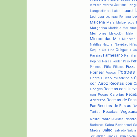
Jamón
Jengi
Internet
Invierno
Laurel
Langostinos
Latas
Lechuga
Le
Lechuga Romana
Maicena
Maíz
Malvaviscos
Margarina
Maridaje
Marihuan
Mejillones
Melocotón
Melón
Microondas
Miel
Milanesa
Navidad
Niño
Natillas
Natural
Orégano
Ñoquis
On Line
Or
Parmesano
Parejas
Parrilla
Pere
Pepino
Peras
Perder Peso
Pizza
Piña
Pinterest
Piñones
Postres
Hornear
Porotos
Q
Cabra
Queso Philadelphia
con Arroz
Recetas con C
Recetas con Huev
Hongos
Recet
con Pocas Calorías
Recetas de Ensa
Aderezos
Pan
Recetas de Pastas
Re
Recetas Vegetari
Tartas
Restaurante
Risotto
Revistas
Salsa Bechamel
Sa
Barbacoa
Salud
Madre
Salvado
Salvia
Soja
Sexualidad
Snacks
Solomi