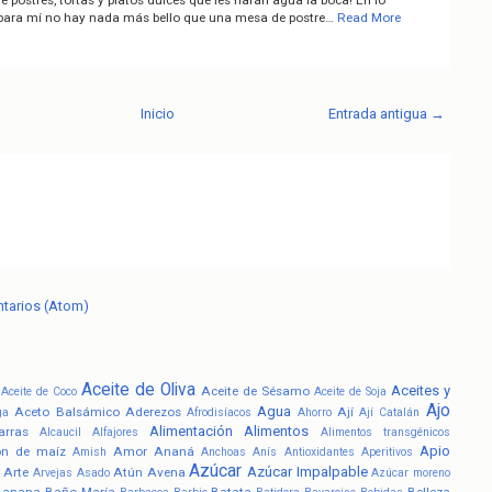
 para mí no hay nada más bello que una mesa de postre…
Read More
Inicio
Entrada antigua →
ntarios (Atom)
Aceite de Oliva
Aceites y
Aceite de Sésamo
Aceite de Coco
Aceite de Soja
Ajo
Agua
Aceto Balsámico
Aderezos
Ají
ga
Afrodisíacos
Ahorro
Ají Catalán
Alimentación
Alimentos
arras
Alcaucil
Alfajores
Alimentos transgénicos
Apio
ón de maíz
Amor
Ananá
Amish
Anchoas
Anís
Antioxidantes
Aperitivos
Azúcar
Azúcar Impalpable
Arte
Atún
Avena
Arvejas
Asado
Azúcar moreno
Banana
Baño María
Batata
Belleza