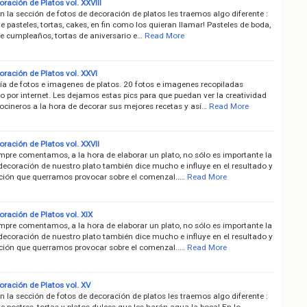
ración de Platos vol. XXVIII
n la sección de fotos de decoración de platos les traemos algo diferente :
e pasteles, tortas, cakes, en fin como los quieran llamar! Pasteles de boda,
de cumpleaños, tortas de aniversario e…
Read More
oración de Platos vol. XXVI
ría de fotos e imagenes de platos. 20 fotos e imagenes recopiladas
 por internet. Les dejamos estas pics para que puedan ver la creatividad
ocineros a la hora de decorar sus mejores recetas y así…
Read More
ración de Platos vol. XXVII
pre comentamos, a la hora de elaborar un plato, no sólo es importante la
 decoración de nuestro plato también dice mucho e influye en el resultado y
cción que querramos provocar sobre el comenzal..…
Read More
ración de Platos vol. XIX
pre comentamos, a la hora de elaborar un plato, no sólo es importante la
 decoración de nuestro plato también dice mucho e influye en el resultado y
cción que querramos provocar sobre el comenzal..…
Read More
oración de Platos vol. XV
n la sección de fotos de decoración de platos les traemos algo diferente :
e postres, tortas y platos dulces que les harán agua la boca! En lo