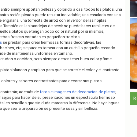
cilantro siempre aportan belleza y colorido a casi todos los platos, una
ntro recién picado puede resultar inolvidable, una ensalada con una
e engalana, una torrecita de arroz con el verdor de las hojitas
a También en las bandejas de servir se puede hacer ramilletes de
quellos platos que tengan poco color natural por sí mismos,
rbas frescas cortadas en pequeños trocitos.
s
se prestan para crear hermosas formas decorativas, las
abacines, etc, se pueden tornear con un cuchillo pequeño creando
uide de mantenerlas uniformes en tamaño.
crudos o cocidos, pero siempre deben tener buen color y firme
platos blancos y amplios para que se aprecie el color y el contraste
e colores y sabores contrastantes para decorar sus platos.
ncontrarán; además de
fotos e imagenes de decoracion de platos
;
consejos para hacer de su presentaciones un espectáculo hermoso
R
alles sencillos que sin duda marcaran la diferencia. No hay ninguna
a que sea la preparación se presente sosa y sin belleza.