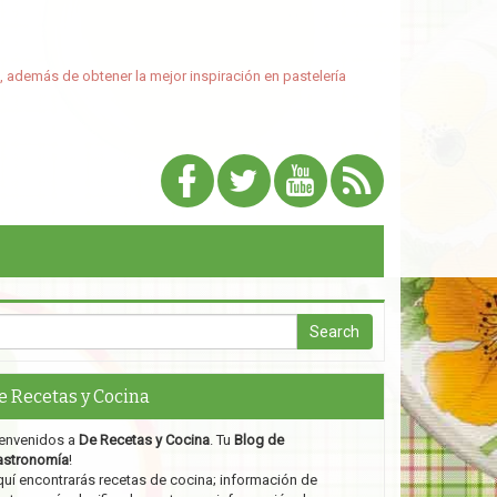
, además de obtener la mejor inspiración en pastelería
e Recetas y Cocina
envenidos a
De Recetas y Cocina
. Tu
Blog de
astronomía
!
uí encontrarás recetas de cocina; información de