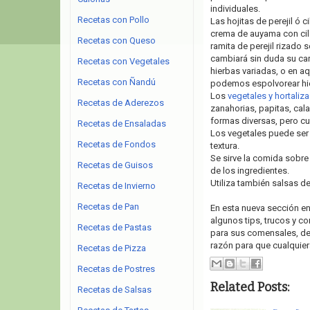
individuales.
Recetas con Pollo
Las hojitas de perejil ó 
crema de auyama con cila
Recetas con Queso
ramita de perejil rizado s
cambiará sin duda su car
Recetas con Vegetales
hierbas variadas, o en a
Recetas con Ñandú
podemos espolvorear hie
Los
vegetales y hortaliza
Recetas de Aderezos
zanahorias, papitas, cal
formas diversas, pero c
Recetas de Ensaladas
Los vegetales puede ser 
Recetas de Fondos
textura.
Se sirve la comida sobre 
Recetas de Guisos
de los ingredientes.
Utiliza también salsas d
Recetas de Invierno
Recetas de Pan
En esta nueva sección e
algunos tips, trucos y 
Recetas de Pastas
para sus comensales, det
razón para que cualquier
Recetas de Pizza
Recetas de Postres
Related Posts:
Recetas de Salsas