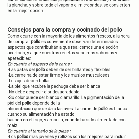
la plancha, y sobre todo el vapor o el microondas, se convierten
en la mejor opción.
Consejos para la compra y cocinado del pollo
Como ocurre con la mayoría de los alimentos frescos, a la hora
de comprar
pollo
es conveniente observar determinados
aspectos que contribuirán a que realicemos una elección
acertada, y a que nuestras recetas sean más sabrosas y
apetecibles:
En cuanto al aspecto de la carne :
-Las patas del
pollo
deben de ser brillantes y flexibles
-La carne ha de estar firme y los muslos musculosos
-Los ojos deben brillar
-La piel que recubre la pechuga debe ser blanca
-No debe despedir olor desagradable
-Su color puede ser blanco o amarillo. La pigmentación de la
piel del
pollo
depende de la
alimentación que se da a las aves. La carne de
pollo
es blanca
cuando su alimentación ha estado
basada en el trigo, y amarilla, cuando ha sido alimentado con
maíz.
En cuanto al tamaño de la pieza :
-Los
pollos
más jóvenes y rollizos son los mejores para incluir