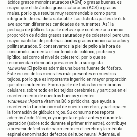
ácidos grasos monoinsaturados (AGM) o grasas buenas, es
mayor que el de ácidos grasos saturados (AGS) o grasas
malas, por lo que resulta muy recomendable como parte
integrante de una dieta saludable. Las distintas partes de éste
ave aportan diferentes cantidades de nutrientes. Así, la
pechuga de
pollo
es la parte del ave que contiene una menor
proporción de ácidos grasos saturados y de colesterol, pero una
mayor cantidad de proteínas, ácidos grasos monoinsaturados y
poliinsaturados. Si conservamos la piel de
pollo
a la hora de
consumirlo, aumenta el contenido de calórico, proteico y
lipídico, así como el nivel de colesterol, por lo que se
recomiendan eliminarla previamente a su ingesta.
Minerales :
El
pollo
es además una buena fuente de fósforo.
Éste es uno de los minerales más presentes en nuestros
tejidos, por lo que es importante ingerirlo en mayor proporción
que otros nutrientes. Forma parte de todas las membranas
celulares, sobre todo en los tejidos cerebrales, y participa en el
mantenimiento de nuestros huesos y dientes.
Vitaminas :
Aporta vitamina B6 o piridoxina, que ayuda a
mantener la función normal de nuestro cerebro, y participa en
la formación de glóbulos rojos. Su consumo nos reporta
además ácido fólico, cuya ingesta regular antes y durante la
gestación (sobre todo durante el primer trimestre), contribuye
a prevenir defectos de nacimiento en el cerebro y la médula
espinal denominados defectos del tubo neural. Además, el