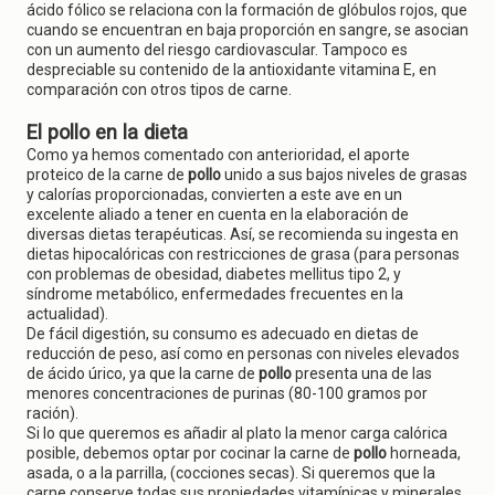
ácido fólico se relaciona con la formación de glóbulos rojos, que
cuando se encuentran en baja proporción en sangre, se asocian
con un aumento del riesgo cardiovascular. Tampoco es
despreciable su contenido de la antioxidante vitamina E, en
comparación con otros tipos de carne.
El pollo en la dieta
Como ya hemos comentado con anterioridad, el aporte
proteico de la carne de
pollo
unido a sus bajos niveles de grasas
y calorías proporcionadas, convierten a este ave en un
excelente aliado a tener en cuenta en la elaboración de
diversas dietas terapéuticas. Así, se recomienda su ingesta en
dietas hipocalóricas con restricciones de grasa (para personas
con problemas de obesidad, diabetes mellitus tipo 2, y
síndrome metabólico, enfermedades frecuentes en la
actualidad).
De fácil digestión, su consumo es adecuado en dietas de
reducción de peso, así como en personas con niveles elevados
de ácido úrico, ya que la carne de
pollo
presenta una de las
menores concentraciones de purinas (80-100 gramos por
ración).
Si lo que queremos es añadir al plato la menor carga calórica
posible, debemos optar por cocinar la carne de
pollo
horneada,
asada, o a la parrilla, (cocciones secas). Si queremos que la
carne conserve todas sus propiedades vitamínicas y minerales,