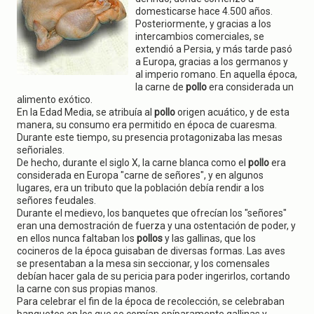
g
domesticarse hace 4.500 años.
a
Posteriormente, y gracias a los
t
intercambios comerciales, se
i
extendió a Persia, y más tarde pasó
o
a Europa, gracias a los germanos y
n
al imperio romano. En aquella época,
la carne de
pollo
era considerada un
alimento exótico.
En la Edad Media, se atribuía al
pollo
origen acuático, y de esta
manera, su consumo era permitido en época de cuaresma.
Durante este tiempo, su presencia protagonizaba las mesas
señoriales.
De hecho, durante el siglo X, la carne blanca como el
pollo
era
considerada en Europa "carne de señores", y en algunos
lugares, era un tributo que la población debía rendir a los
señores feudales.
Durante el medievo, los banquetes que ofrecían los "señores"
eran una demostración de fuerza y una ostentación de poder, y
en ellos nunca faltaban los
pollos
y las gallinas, que los
cocineros de la época guisaban de diversas formas. Las aves
se presentaban a la mesa sin seccionar, y los comensales
debían hacer gala de su pericia para poder ingerirlos, cortando
la carne con sus propias manos.
Para celebrar el fin de la época de recolección, se celebraban