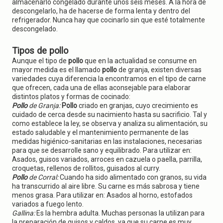
almacenarlo congelado durante unos seis meses. A la hora de
descongelarlo, ha de hacerse de forma lenta y dentro del
refrigerador. Nunca hay que cocinarlo sin que esté totalmente
descongelado.
Tipos de pollo
Aunque el tipo de
pollo
que en la actualidad se consume en
mayor medida es el llamado
pollo
de granja, existen diversas
variedades cuya diferencia la encontramos en el tipo de carne
que ofrecen, cada una de ellas aconsejable para elaborar
distintos platos y formas de cocinado:
Pollo
de Granja:
Pollo
criado en granjas, cuyo crecimiento es
cuidado de cerca desde su nacimiento hasta su sacrificio. Tal y
como establece la ley, se observa y analiza su alimentación, su
estado saludable y el mantenimiento permanente de las
medidas higiénico-sanitarias en las instalaciones, necesarias
para que se desarrolle sano y equilibrado. Para utilizar en:
Asados, guisos variados, arroces en cazuela o paella, parrilla,
croquetas, rellenos de rollitos, guisados al curry.
Pollo
de Corral:
Cuando ha sido alimentado con granos, su vida
ha transcurrido al aire libre. Su carne es más sabrosa y tiene
menos grasa. Para utilizar en: Asados al horno, estofados
variados a fuego lento.
Gallina:
Es la hembra adulta. Muchas personas la utilizan para
la preparación de guisos y caldos, ya que su carne es muy