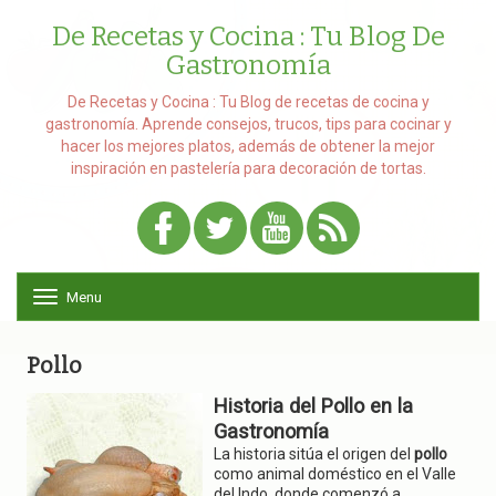
De Recetas y Cocina : Tu Blog De
Gastronomía
De Recetas y Cocina : Tu Blog de recetas de cocina y
gastronomía. Aprende consejos, trucos, tips para cocinar y
hacer los mejores platos, además de obtener la mejor
inspiración en pastelería para decoración de tortas.
Menu
T
o
g
g
Pollo
l
e
Historia del Pollo en la
n
Gastronomía
a
La historia sitúa el origen del
pollo
v
como animal doméstico en el Valle
i
del Indo, donde comenzó a