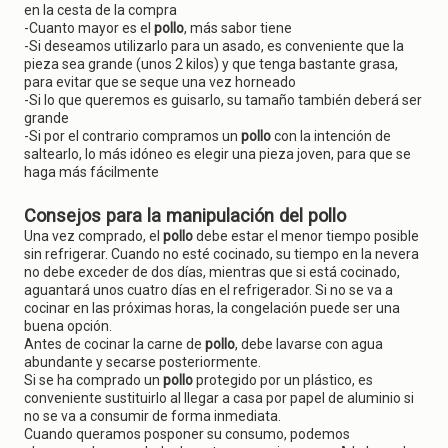
en la cesta de la compra
-Cuanto mayor es el
pollo
, más sabor tiene
-Si deseamos utilizarlo para un asado, es conveniente que la
pieza sea grande (unos 2 kilos) y que tenga bastante grasa,
para evitar que se seque una vez horneado
-Si lo que queremos es guisarlo, su tamaño también deberá ser
grande
-Si por el contrario compramos un
pollo
con la intención de
saltearlo, lo más idóneo es elegir una pieza joven, para que se
haga más fácilmente
Consejos para la manipulación del pollo
Una vez comprado, el
pollo
debe estar el menor tiempo posible
sin refrigerar. Cuando no esté cocinado, su tiempo en la nevera
no debe exceder de dos días, mientras que si está cocinado,
aguantará unos cuatro días en el refrigerador. Si no se va a
cocinar en las próximas horas, la congelación puede ser una
buena opción.
Antes de cocinar la carne de
pollo
, debe lavarse con agua
abundante y secarse posteriormente.
Si se ha comprado un
pollo
protegido por un plástico, es
conveniente sustituirlo al llegar a casa por papel de aluminio si
no se va a consumir de forma inmediata.
Cuando queramos posponer su consumo, podemos