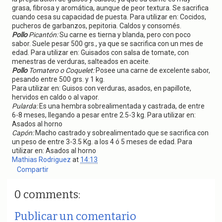
grasa, fibrosa y aromática, aunque de peor textura. Se sacrifica
cuando cesa su capacidad de puesta. Para utilizar en: Cocidos,
pucheros de garbanzos, pepitoria. Caldos y consomés.
Pollo
Picantón:
Su carne es tierna y blanda, pero con poco
sabor. Suele pesar 500 grs., ya que se sacrifica con un mes de
edad. Para utilizar en: Guisados con salsa de tomate, con
menestras de verduras, salteados en aceite.
Pollo
Tomatero o Coquelet:
Posee una carne de excelente sabor,
pesando entre 500 grs. y 1 kg.
Para utilizar en: Guisos con verduras, asados, en papillote,
hervidos en caldo o al vapor.
Pularda:
Es una hembra sobrealimentada y castrada, de entre
6-8 meses, llegando a pesar entre 2.5-3 kg. Para utilizar en:
Asados al horno
Capón:
Macho castrado y sobrealimentado que se sacrifica con
un peso de entre 3-3.5 Kg. a los 4 ó 5 meses de edad. Para
utilizar en: Asados al horno
Mathias Rodriguez
at
14:13
Compartir
0 comments:
Publicar un comentario