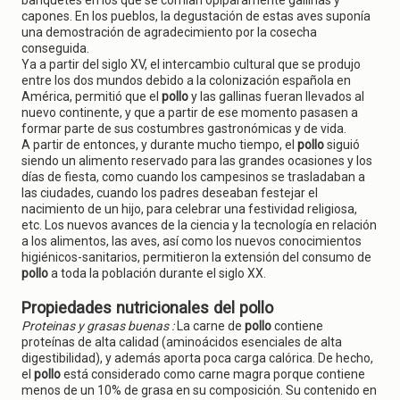
banquetes en los que se comían opíparamente gallinas y
capones. En los pueblos, la degustación de estas aves suponía
una demostración de agradecimiento por la cosecha
conseguida.
Ya a partir del siglo XV, el intercambio cultural que se produjo
entre los dos mundos debido a la colonización española en
América, permitió que el
pollo
y las gallinas fueran llevados al
nuevo continente, y que a partir de ese momento pasasen a
formar parte de sus costumbres gastronómicas y de vida.
A partir de entonces, y durante mucho tiempo, el
pollo
siguió
siendo un alimento reservado para las grandes ocasiones y los
días de fiesta, como cuando los campesinos se trasladaban a
las ciudades, cuando los padres deseaban festejar el
nacimiento de un hijo, para celebrar una festividad religiosa,
etc. Los nuevos avances de la ciencia y la tecnología en relación
a los alimentos, las aves, así como los nuevos conocimientos
higiénicos-sanitarios, permitieron la extensión del consumo de
pollo
a toda la población durante el siglo XX.
Propiedades nutricionales del pollo
Proteinas y grasas buenas :
La carne de
pollo
contiene
proteínas de alta calidad (aminoácidos esenciales de alta
digestibilidad), y además aporta poca carga calórica. De hecho,
el
pollo
está considerado como carne magra porque contiene
menos de un 10% de grasa en su composición. Su contenido en