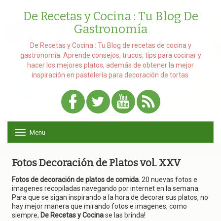
De Recetas y Cocina : Tu Blog De
Gastronomía
De Recetas y Cocina : Tu Blog de recetas de cocina y
gastronomía. Aprende consejos, trucos, tips para cocinar y
hacer los mejores platos, además de obtener la mejor
inspiración en pastelería para decoración de tortas.
Menu
T
o
g
g
Fotos Decoración de Platos vol. XXV
l
e
Fotos de decoración de platos de comida
. 20 nuevas fotos e
n
imagenes recopiladas navegando por internet en la semana.
a
Para que se sigan inspirando a la hora de decorar sus platos, no
v
hay mejor manera que mirando fotos e imagenes, como
i
siempre,
De Recetas y Cocina
se las brinda!