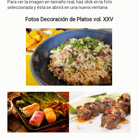
g
Para ver la imagen en tamaño real, haz click en la foto
a
seleccionada y ésta se abrirá en una nueva ventana.
t
i
Fotos Decoración de Platos vol. XXV
o
n