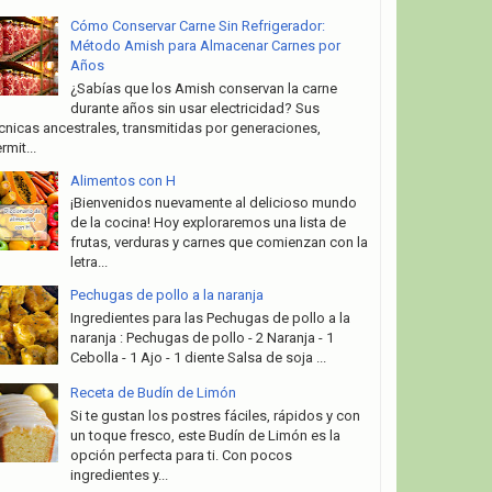
Cómo Conservar Carne Sin Refrigerador:
Método Amish para Almacenar Carnes por
Años
¿Sabías que los Amish conservan la carne
durante años sin usar electricidad? Sus
cnicas ancestrales, transmitidas por generaciones,
rmit...
Alimentos con H
¡Bienvenidos nuevamente al delicioso mundo
de la cocina! Hoy exploraremos una lista de
frutas, verduras y carnes que comienzan con la
letra...
Pechugas de pollo a la naranja
Ingredientes para las Pechugas de pollo a la
naranja : Pechugas de pollo - 2 Naranja - 1
Cebolla - 1 Ajo - 1 diente Salsa de soja ...
Receta de Budín de Limón
Si te gustan los postres fáciles, rápidos y con
un toque fresco, este Budín de Limón es la
opción perfecta para ti. Con pocos
ingredientes y...