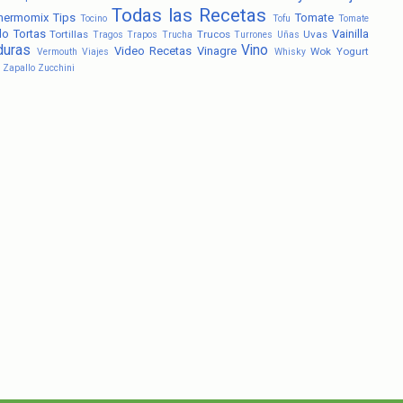
Todas las Recetas
hermomix
Tips
Tomate
Tocino
Tofu
Tomate
lo
Tortas
Vainilla
Tortillas
Trucos
Uvas
Tragos
Trapos
Trucha
Turrones
Uñas
duras
Vino
Video Recetas
Vinagre
Wok
Yogurt
Vermouth
Viajes
Whisky
Zapallo
Zucchini