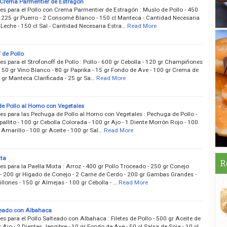
 Crema Parmentier de Estragón
es para el Pollo con Crema Parmentier de Estragón : Muslo de Pollo - 450
- 225 gr Puerro - 2 Consomé Blanco - 150 cl Manteca - Cantidad Necesaria
Leche - 150 cl Sal - Cantidad Necesaria Estra…
Read More
 de Pollo
es para el Strofonoff de Pollo : Pollo - 600 gr Cebolla - 120 gr Champiñones
150 gr Vino Blanco - 80 gr Paprika - 15 gr Fondo de Ave - 100 gr Crema de
 gr Manteca Clarificada - 25 gr Sa…
Read More
e Pollo al Horno con Vegetales
es para las Pechuga de Pollo al Horno con Vegetales : Pechuga de Pollo -
allito - 100 gr Cebolla Colorada - 100 gr Ajo - 1 Diente Morrón Rojo - 100
Amarillo - 100 gr Aceite - 100 gr Sal…
Read More
xta
R
es para la Paella Mixta : Arroz - 400 gr Pollo Troceado - 250 gr Conejo
- 200 gr Higado de Conejo - 2 Carne de Cerdo - 200 gr Gambas Grandes -
llones - 150 gr Almejas - 100 gr Cebolla - …
Read More
teado con Albahaca
es para el Pollo Salteado con Albahaca : Filetes de Pollo - 500 gr Aceite de
r Ajo - 2 Dientes Jengibre - 10 gr Fondo de Ave - 50 cl Salsa de Soja - 10 cl