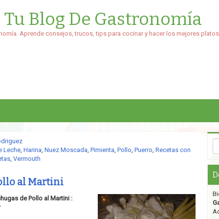
: Tu Blog De Gastronomía
nomía. Aprende consejos, trucos, tips para cocinar y hacer los mejores platos
odriguez
e Leche
,
Harina
,
Nuez Moscada
,
Pimienta
,
Pollo
,
Puerro
,
Recetas con
etas
,
Vermouth
D
llo al Martini
Bi
hugas de Pollo al Martini :
G
r
Aq