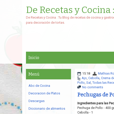
De Recetas y Cocina 
De Recetas y Cocina : Tu Blog de recetas de cocina y gastro
para decoración de tortas.
Inicio
15:18
Mathias R
Menú
Ajo
,
Cebolla
,
Crema d
Pollo
,
Sal
,
Todas las Rec
Abc de Cocina
No comments
Decoracion de Platos
Pechugas de Po
Descargas
Ingredientes para las Pec
Pechuga de Pollo - 400 g
Diccionario de alimentos
Cebolla - 1