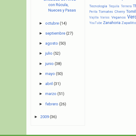
con Rúcula,
T
Tecnología
Tequila
Ternera
Nueces y Pasas
Tomil
Tomates Cherry
Perita
Ver
Veganos
Vajilla
Varios
Zanahoria
Zapallito
►
octubre
(14)
YouTube
►
septiembre
(27)
►
agosto
(50)
►
julio
(52)
►
junio
(38)
►
mayo
(50)
►
abril
(31)
►
marzo
(51)
►
febrero
(26)
►
2009
(36)