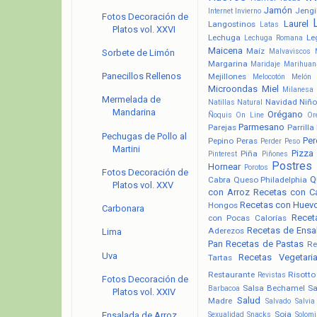
Jamón
Jengi
Internet
Invierno
Fotos Decoración de
Laurel
Langostinos
Latas
Platos vol. XXVI
Lechuga
Le
Lechuga Romana
Maicena
Maíz
Malvaviscos
Sorbete de Limón
Margarina
Maridaje
Marihuan
Panecillos Rellenos
Mejillones
Melocotón
Melón
Microondas
Miel
Milanesa
Mermelada de
Navidad
Niño
Natillas
Natural
Mandarina
Orégano
Ñoquis
On Line
Or
Parmesano
Parejas
Parrilla
Pechugas de Pollo al
Pere
Pepino
Peras
Perder Peso
Martini
Pizza
Piña
Pinterest
Piñones
Postres
Hornear
Porotos
Fotos Decoración de
Q
Cabra
Queso Philadelphia
Platos vol. XXV
con Arroz
Recetas con C
Recetas con Huev
Hongos
Carbonara
Recet
con Pocas Calorías
Recetas de Ensa
Aderezos
Lima
Pan
Recetas de Pastas
Re
Uva
Recetas Vegetari
Tartas
Restaurante
Risotto
Revistas
Fotos Decoración de
Salsa Bechamel
Sa
Barbacoa
Platos vol. XXIV
Salud
Madre
Salvado
Salvia
Soja
Sexualidad
Snacks
Solomi
Ensalada de Arroz