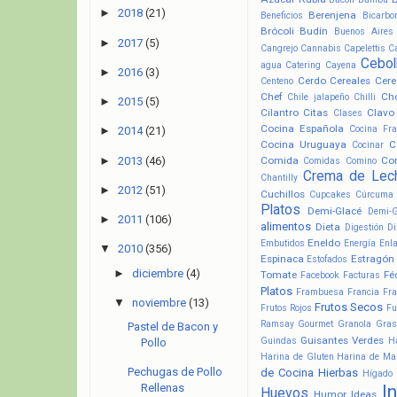
►
2018
(21)
Berenjena
Beneficios
Bicarbo
Brócoli
Budín
Buenos Aires
►
2017
(5)
Cangrejo
Cannabis
Capelettis
C
Cebol
agua
Catering
Cayena
►
2016
(3)
Cerdo
Cereales
Cere
Centeno
Chef
Ch
Chile jalapeño
Chilli
►
2015
(5)
Cilantro
Citas
Clavo
Clases
Cocina Española
Cocina Fr
►
2014
(21)
Cocina Uruguaya
C
Cocinar
►
2013
(46)
Comida
Co
Comidas
Comino
Crema de Lec
Chantilly
►
2012
(51)
Cuchillos
Cupcakes
Cúrcuma
Platos
Demi-Glacé
Demi-
►
2011
(106)
alimentos
Dieta
Digestión
Di
Eneldo
Embutidos
Energía
Enl
▼
2010
(356)
Espinaca
Estragón
Estofados
►
diciembre
(4)
Tomate
Fé
Facebook
Facturas
Platos
Frambuesa
Francia
Fra
▼
noviembre
(13)
Frutos Secos
Frutos Rojos
Fu
Ramsay
Gourmet
Granola
Gras
Pastel de Bacon y
Guisantes Verdes
Guindas
H
Pollo
Harina de Gluten
Harina de Ma
Pechugas de Pollo
de Cocina
Hierbas
Hígado
I
Rellenas
Huevos
Humor
Ideas