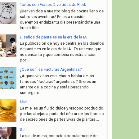
Tortas con Frases Divertidas de Flork
¡Bienvenidos a nuestro blog de cocina lleno de
sabrosas aventuras! En esta ocasión,
queremos endulzar tu día presentándote una
irresistible ...
Diseños de pasteles en la era de la IA
La publicación de hoy se centra en los diseños
de pasteles en la era de la IA . Es un tema que
nos encanta y que combina nuestra afición
por...
¿Qué son las Facturas Argentinas?
¿Alguna vez has escuchado hablar de las
famosas "facturas" argentinas ? Si eres un
amante de la cocina y estás buscando
sumergirte...
Miel
La miel es un fluido dulce y viscoso producido
por las abejas a partir del néctar de las flores o
de secreciones de partes vivas de plantas ...
Sal
La sal de mesa, conocida popularmente de