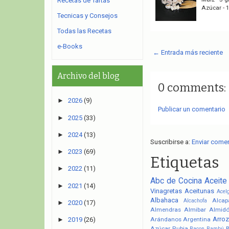
Recetas de Tartas
Azúcar - 
Tecnicas y Consejos
Todas las Recetas
e-Books
← Entrada más reciente
Archivo del blog
0 comments:
►
2026
(9)
Publicar un comentario
►
2025
(33)
►
2024
(13)
Suscribirse a:
Enviar come
►
2023
(69)
Etiquetas
►
2022
(11)
Abc de Cocina
Aceite
►
2021
(14)
Vinagretas
Aceitunas
Acel
Albahaca
Alcap
Alcachofa
►
2020
(17)
Almendras
Almibar
Almid
Arroz
Arándanos
Argentina
►
2019
(26)
Azúcar Rubia
Bacon
Bambú