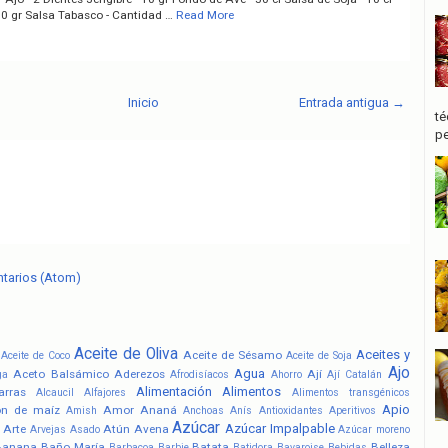
10 gr Salsa Tabasco - Cantidad …
Read More
Inicio
Entrada antigua →
té
pe
ntarios (Atom)
Aceite de Oliva
Aceites y
Aceite de Sésamo
Aceite de Coco
Aceite de Soja
Ajo
Agua
Aceto Balsámico
Aderezos
Ají
ga
Afrodisíacos
Ahorro
Ají Catalán
Alimentación
Alimentos
arras
Alcaucil
Alfajores
Alimentos transgénicos
Apio
ón de maíz
Amor
Ananá
Amish
Anchoas
Anís
Antioxidantes
Aperitivos
Azúcar
Azúcar Impalpable
Arte
Atún
Avena
Arvejas
Asado
Azúcar moreno
Banana
Baño María
Batata
Belleza
Barbacoa
Barbie
Batidora
Bavaroise
Bebidas