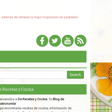
, además de obtener la mejor inspiración en pastelería
e Recetas y Cocina
envenidos a
De Recetas y Cocina
. Tu
Blog de
astronomía
!
uí encontrarás recetas de cocina; información de