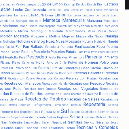
Jugo de Limón
Lacteos
bre
Kiwi
Judías Verdes
Juegos
Ketchup
Kinotos
Kirsch
Leche
Leche Condensada
Leche de Coco
Leche en polvo
Leche evaporada
Limón
Levadura
gumbres
Lentejas
Lima
Limpieza
Linguine
Lombarda
Lomo
Manteca
Mantequilla
Manzana
Mango
Mandarina
Manicura
Maquillaje
Mariscos
Mayonesa
a
Masa Briseé
Mascarpone
MasterChef
Medicina
Medicinal
Membrillo
Menta
Merengue
Merienda
Mermeladas
Mesa
Messi
México
Morrón
Mostaza
Naranja
Mozzarella
Muffins
Mujeres
Muzzarella
Nabos
Noticias del Blog
Nuez
Nuez Moscada
s
Noticias
Nutella
Ñandú
Nutrición
Pan
Pan Rallado
Panificación
Papa
Panceta
Paprika
eos
Paella
Panadería
Pastas
Pastelería
Pasteles
Patata
Pasas
Pascua
Paté
Pato
Pavo
Pecorino Sardo
Pescados
Pimienta
jil
Pimiento
Perifollo
Pickles
Pimentón
Perú
Pesto
Pollo
Polvo de Hornear
Polvo para
Platano
Platos Calientes
Polvo de Chile
Puerro
Provolone
Pure de Tomates
Queso Crema
Queso de
Provenzal
Pub
uesos
Recetas Calientes
Recetas
Rabanitos
Rábano
Rabas
Radicha
Radicheta
arne
Recetas con Frutas
Recetas con
Recetas con Conejo
Recetas con Cordero
os
Recetas con Mariscos
Recetas con Pescado
Recetas
Recetas con Ñandú
as con Pollo
Recetas con Vegetales
Recetas con Queso
Recetas de
ladas
Recetas de Fondos
Recetas de
Recetas de Guisos
Recetas de Invierno
Recetas de Postres
Recetas de Salsas
cetas de Pizza
Recetas de
Repostería
anas
Redes Sociales
Refrigeración
Remolacha
Repollo
Reseña
Sal
Romero
Rúcula
Salmón
Ron
Roquefort
Roux
Sake
Salame
Salchichas
Salsa
Salsas
lsa de Soja
Salsa de Tomate
Salsa Inglesa
Salsas Dulces
Salsas
Semillas
San Valentín
Sésamo
Sandwiches
Sartén
Seguridad
Servicio
Setas
Tecnicas y Consejos
Sopas
Sushi
Tabasco
Tallarines
Tartas
llo
Tacos