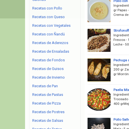
Pollo con
Ingredient
Recetas con Pollo
gr Papas 
Crema de 
Recetas con Queso
Recetas con Vegetales
Strofonoff
Recetas con Ñandú
Ingredient
Frescos - 
Recetas de Aderezos
Leche - 50
Recetas de Ensaladas
Recetas de Fondos
Pechuga d
Ingredient
Recetas de Guisos
200 gr Zap
gr Morrón 
Recetas de Invierno
Recetas de Pan
Paella Mi
Ingredient
Recetas de Pastas
Troceado 
Recetas de Pizza
400 grMeji
Recetas de Postres
Pollo Sal
Recetas de Salsas
Ingredient
Maíz - 5 g