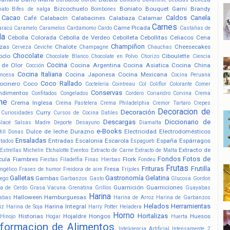
Bizcochuelo
Boniato
Bouquet Garni
Brandy
nato
Bifes de nalga
Bombones
Cacao
Caldos
Canela
Café
Calabacín
Calabacines
Calabaza
Calamar
Carnes
Carne Picada
aracú
Caramelo
Caramelos
Cardamomo
Cardo
Castañas de
la
Cebolla Colorada
Cebolla de Verdeo
Cebolleta
Cebollitas
Celiacos
Cena
Champiñon
zas
Chalote
Cheesecakes
Cerveza
Ceviche
Champagne
Chauchas
Chocolate
oclo
Ciboulette
Chocolate Blanco
Chocolate en Polvo
Chorizo
Ciencia
Cocina
 de Olor
Cocina Argentina
Cocina Asiatica
Cocina China
Cocción
Cocina Italiana
Cocina Japonesa
Cocina Mexicana
ancesa
Cocina Peruana
Coco Rallado
ocinero
Coco
Coctelería
Cointreau
Col
Coliflor
Colorante
Comer
Conservas
ndimentos
Confitados
Congelados
Cordero
Coriandro
Corvina
Crema
he
Crema Inglesa
Crema Pastelera
Crema Philadelphia
Cremor Tartaro
Crepes
Decoracion de
Decoración
Curry
Curiosidades
Cursos de Cocina
Datiles
Descargas
Diccionario de
Glacé Salsas Madre
Deporte
Desayuno
Diamalta
e-Books
Dulce de leche
Durazno
Electricidad
Electrodomésticos
hll
Donas
Ensaladas
Entradas
Escalonia
Escarola
España
Espárragos
atados
Espagueti
Extracto de
Estrellas Michelin
Etchalotte
Eventos
Extracto de Carne
Extracto de Malta
Fondos
Fotos de
cula
Fiambres
Flork
Fiestas
Filadelfia
Finas Hierbas
Fondeu
Frutas
Frituras
Frutilla
Fresa
ngélico
Frases de humor
Freidora de aire
Frijoles
Galletas
Gastronomía
Gelatina
Gambas
ego
Garbanzos
Gasto
Glucosa
Gordon
Guarnición
Guarniciones
a de Cerdo
Grasa Vacuna
Grenatina
Grillos
Guayabas
Harina
Halloween
Hamburguesas
abas
Harina de Arroz
Harina de Garbanzos
Helados
Herramientas
Harina Integral
iz
Harina de Soja
Harry Potter
Heladera
Horno
Hortalizas
Historias
Hojaldre
Hongos
Huesos
Hinojo
Hogar
Huerta
nformacion de Alimentos
Inteligencia Artificial
Intensamente 2