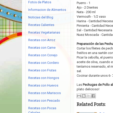
Fotos de Platos
Puerro - 1
Ajo - 2 Dientes
Informacion de Alimentos
Nata - 200 ml
Vermouth - 1/2 vaso
Noticias del Blog
Harina - Cantidad Necesa
Recetas Calientes
Pimienta - Cantidad Nece
Sal - Cantidad Necesaria
Recetas Vegetarianas
Nuez Moscada - Cantida
Recetas con Arroz
Preparación de las Pechug
Recetas con Carne
Cortar los filetes de pec
freírlos en una sartén con
Recetas con Conejo
Picar la cebolla, el puer
aceite de oliva, cuando e
Recetas con Cordero
teníamos reservado, el m
Recetas con Frutas
sal.
Cocinar durante unos 6- 7
Recetas con Hongos
Las
Pechugas de Pollo al
Recetas con Huevos
plato delicioso!
Recetas con Mariscos
Recetas con Pescado
Related Posts:
Recetas con Pocas
Calorías