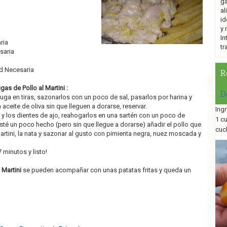
ga
al
id
y 
In
ria
tr
saria
d Necesaria
R
as de Pollo al Martini :
D
huga en tiras, sazonarlos con un poco de sal, pasarlos por harina y
 aceite de oliva sin que lleguen a dorarse, reservar.
Ingr
ro y los dientes de ajo, reahogarlos en una sartén con un poco de
1 c
sté un poco hecho (pero sin que llegue a dorarse) añadir el pollo que
cuc
artini, la nata y sazonar al gusto con pimienta negra, nuez moscada y
 minutos y listo!
 Martini
se pueden acompañar con unas patatas fritas y queda un