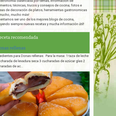
stronomía clasificada por temas; información de
imentos; técnicas, trucos y consejos de cocina; fotos e
eas de decoración de platos;
herramientas gastronomicas
mucho, mucho más!
tentamos ser uno de los mejores blogs de cocina,
ayendo siempre nuevas recetas y mucha información útil!
eceta recomendada
onas rellenas
edientes para Donas rellenas: Para la masa: 1 taza de leche
ucharada de levadura seca 3 cucharadas de azúcar glas 2
haradas de ac...