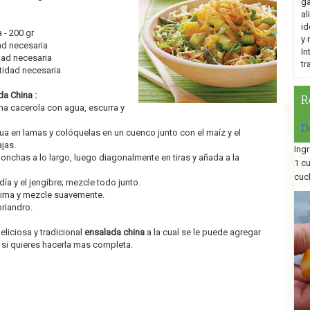
ga
al
id
 - 200 gr
y 
ad necesaria
In
dad necesaria
tr
tidad necesaria
da China :
R
una cacerola con agua, escurra y
D
ua en lamas y colóquelas en un cuenco junto con el maíz y el
jas.
Ingr
lonchas a lo largo, luego diagonalmente en tiras y añada a la
1 c
cuc
ía y el jengibre; mezcle todo junto.
ncima y mezcle suavemente.
oriandro.
eliciosa y tradicional
ensalada china
a la cual se le puede agregar
 si quieres hacerla mas completa.