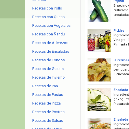
Pepino
El pepino 
Recetas con Pollo
cultivarse
ensaladas
Recetas con Queso
Recetas con Vegetales
Pickles
Recetas con Ñandú
Ingredient
Vinagre - 
Recetas de Aderezos
Pimienta 
Recetas de Ensaladas
Recetas de Fondos
Supremas 
Ingredient
Recetas de Guisos
pechuga g
3 cuchara
Recetas de Invierno
Recetas de Pan
Ensalada 
Ingredien
Recetas de Pastas
gr Yogurth 
Recetas de Pizza
Preparaci
Recetas de Postres
Ensalada
Recetas de Salsas
Ingredien
enlatadas 