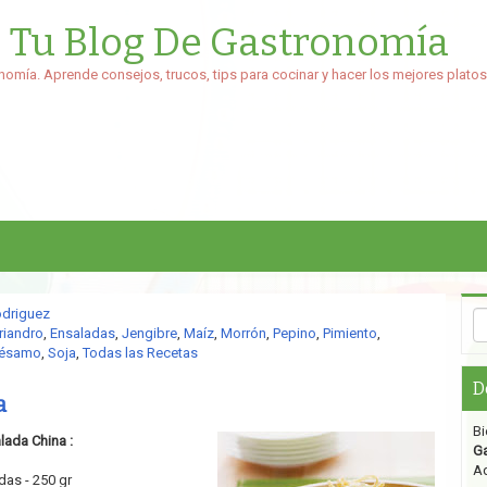
: Tu Blog De Gastronomía
nomía. Aprende consejos, trucos, tips para cocinar y hacer los mejores platos
odriguez
riandro
,
Ensaladas
,
Jengibre
,
Maíz
,
Morrón
,
Pepino
,
Pimiento
,
ésamo
,
Soja
,
Todas las Recetas
D
a
Bi
lada China :
G
Aq
as - 250 gr