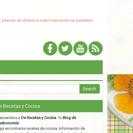
, además de obtener la mejor inspiración en pastelería
e Recetas y Cocina
envenidos a
De Recetas y Cocina
. Tu
Blog de
astronomía
!
uí encontrarás recetas de cocina; información de