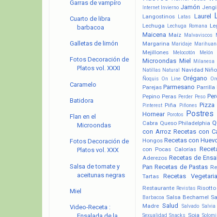
Garras de vampíro
Jamón
Jengi
Internet
Invierno
Laurel
Langostinos
Latas
Cuarto de libra
Lechuga
Le
Lechuga Romana
barbacoa
Maicena
Maíz
Malvaviscos
Galletas de limón
Margarina
Maridaje
Marihuan
Mejillones
Melocotón
Melón
Fotos Decoración de
Microondas
Miel
Milanesa
Platos vol. XXXI
Navidad
Niño
Natillas
Natural
Orégano
Ñoquis
On Line
Or
Caramelo
Parmesano
Parejas
Parrilla
Pere
Pepino
Peras
Perder Peso
Batidora
Pizza
Piña
Pinterest
Piñones
Postres
Hornear
Porotos
Flan en el
Q
Cabra
Queso Philadelphia
Microondas
con Arroz
Recetas con C
Recetas con Huev
Hongos
Fotos Decoración de
Recet
con Pocas Calorías
Platos vol. XXX
Recetas de Ensa
Aderezos
Salsa de tomate y
Pan
Recetas de Pastas
Re
aceitunas negras
Recetas Vegetari
Tartas
Restaurante
Risotto
Revistas
Miel
Salsa Bechamel
Sa
Barbacoa
Salud
Madre
Salvado
Salvia
Video-Receta :
Soja
Sexualidad
Snacks
Solomi
Ensalada de la