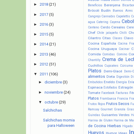
►
2018
(21)
Berenjena
Beneficios
Bicarbo
Brócoli
Budín
Buenos Aires
►
2017
(5)
Cangrejo
Cannabis
Capelettis
C
Cebol
agua
Catering
Cayena
►
2016
(3)
Cerdo
Cereales
Cere
Centeno
Chef
Ch
Chile jalapeño
Chilli
►
2015
(5)
Cilantro
Citas
Clavo
Clases
Cocina Española
Cocina Fr
►
2014
(21)
Cocina Uruguaya
C
Cocinar
►
2013
(46)
Comida
Co
Comidas
Comino
Crema de Lec
Chantilly
►
2012
(51)
Cuchillos
Cupcakes
Cúrcuma
Platos
Demi-Glacé
Demi-
▼
2011
(106)
alimentos
Dieta
Digestión
Di
Eneldo
►
diciembre
(3)
Embutidos
Energía
Enl
Espinaca
Estragón
Estofados
►
noviembre
(24)
Tomate
Fé
Facebook
Facturas
Platos
Frambuesa
Francia
Fra
▼
octubre
(29)
Frutos Secos
Frutos Rojos
Fu
Ramsay
Gourmet
Granola
Gras
Salchichas
Guisantes Verdes
Guindas
H
Salchichas momia
Harina de Gluten
Harina de Ma
para Halloween
de Cocina
Hierbas
Hígado
I
Huevos
Humor
Ideas