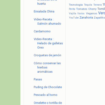
huerta
T
Tecnología
Tequila
Ternera
Tomil
Tomates Cherry
Perita
Ensalada China
Ver
Veganos
Vajilla
Varios
Zanahoria
Zapallito
YouTube
Video-Receta :
Salmón ahumado
Cardamomo
Video-Receta :
Helado de galletas
Oreo
Croquetas de jamón
Cómo conservar las
hierbas
aromáticas
Pasas
Puding de Chocolate
Pescado al horno
Omelette o tortilla de