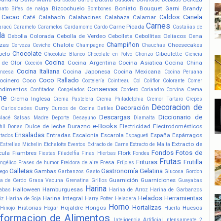
Bizcochuelo
Boniato
Bouquet Garni
Brandy
nato
Bifes de nalga
Bombones
Cacao
Caldos
Canela
Café
Calabacín
Calabacines
Calabaza
Calamar
Carnes
Carne Picada
aracú
Caramelo
Caramelos
Cardamomo
Cardo
Castañas de
la
Cebolla Colorada
Cebolla de Verdeo
Cebolleta
Cebollitas
Celiacos
Cena
Champiñon
zas
Chalote
Cheesecakes
Cerveza
Ceviche
Champagne
Chauchas
Chocolate
oclo
Ciboulette
Chocolate Blanco
Chocolate en Polvo
Chorizo
Ciencia
Cocina
 de Olor
Cocina Argentina
Cocina Asiatica
Cocina China
Cocción
Cocina Italiana
Cocina Japonesa
Cocina Mexicana
ancesa
Cocina Peruana
Coco Rallado
ocinero
Coco
Coctelería
Cointreau
Col
Coliflor
Colorante
Comer
Conservas
ndimentos
Confitados
Congelados
Cordero
Coriandro
Corvina
Crema
he
Crema Inglesa
Crema Pastelera
Crema Philadelphia
Cremor Tartaro
Crepes
Decoracion de
Decoración
Curry
Curiosidades
Cursos de Cocina
Datiles
Descargas
Diccionario de
Glacé Salsas Madre
Deporte
Desayuno
Diamalta
e-Books
Dulce de leche
Durazno
Electricidad
Electrodomésticos
hll
Donas
Ensaladas
Entradas
Escalonia
Escarola
España
Espárragos
atados
Espagueti
Extracto de
Estrellas Michelin
Etchalotte
Eventos
Extracto de Carne
Extracto de Malta
Fondos
Fotos de
cula
Fiambres
Flork
Fiestas
Filadelfia
Finas Hierbas
Fondeu
Frutas
Frituras
Frutilla
Fresa
ngélico
Frases de humor
Freidora de aire
Frijoles
Galletas
Gastronomía
Gelatina
Gambas
ego
Garbanzos
Gasto
Glucosa
Gordon
Guarnición
Guarniciones
a de Cerdo
Grasa Vacuna
Grenatina
Grillos
Guayabas
Harina
Halloween
Hamburguesas
abas
Harina de Arroz
Harina de Garbanzos
Helados
Herramientas
Harina Integral
iz
Harina de Soja
Harry Potter
Heladera
Horno
Hortalizas
Historias
Hojaldre
Hongos
Huesos
Hinojo
Hogar
Huerta
nformacion de Alimentos
Inteligencia Artificial
Intensamente 2