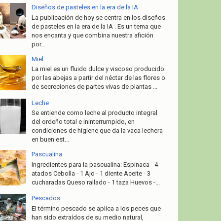
Diseños de pasteles en la era de la IA
La publicación de hoy se centra en los diseños
de pasteles en la era de la IA . Es un tema que
nos encanta y que combina nuestra afición
por...
Miel
La miel es un fluido dulce y viscoso producido
por las abejas a partir del néctar de las flores o
de secreciones de partes vivas de plantas ...
Leche
Se entiende como leche al producto integral
del ordeño total e ininterrumpido, en
condiciones de higiene que da la vaca lechera
en buen est...
Pascualina
Ingredientes para la pascualina: Espinaca - 4
atados Cebolla - 1 Ajo - 1 diente Aceite - 3
cucharadas Queso rallado - 1 taza Huevos -...
Pescados
El término pescado se aplica a los peces que
han sido extraídos de su medio natural,