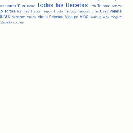
Todas las Recetas
hermomix
Tips
Tomate
Tocino
Tofu
Tomate
lo
Tortas
Vainilla
Tortillas
Trucos
Uvas
Tragos
Trapos
Trucha
Turrones
Uñas
duras
Vino
Video Recetas
Vinagre
Wok
Yogurt
Vermouth
Viajes
Whisky
Zapallo
Zucchini