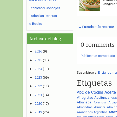
Recetas de Tartas
Jengibre 
Tecnicas y Consejos
Todas las Recetas
e-Books
← Entrada más reciente
Archivo del blog
0 comments:
►
2026
(9)
Publicar un comentario
►
2025
(33)
►
2024
(13)
Suscribirse a:
Enviar come
►
2023
(69)
Etiquetas
►
2022
(11)
Abc de Cocina
Aceite
►
2021
(14)
Vinagretas
Aceitunas
Acel
Albahaca
Alcap
Alcachofa
►
2020
(17)
Almendras
Almibar
Almid
Arroz
Arándanos
Argentina
►
2019
(26)
Azúcar Rubia
Bacon
Bambú