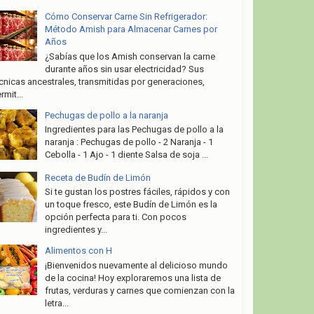
Cómo Conservar Carne Sin Refrigerador:
Método Amish para Almacenar Carnes por
Años
¿Sabías que los Amish conservan la carne
durante años sin usar electricidad? Sus
cnicas ancestrales, transmitidas por generaciones,
rmit...
Pechugas de pollo a la naranja
Ingredientes para las Pechugas de pollo a la
naranja : Pechugas de pollo - 2 Naranja - 1
Cebolla - 1 Ajo - 1 diente Salsa de soja ...
Receta de Budín de Limón
Si te gustan los postres fáciles, rápidos y con
un toque fresco, este Budín de Limón es la
opción perfecta para ti. Con pocos
ingredientes y...
Alimentos con H
¡Bienvenidos nuevamente al delicioso mundo
de la cocina! Hoy exploraremos una lista de
frutas, verduras y carnes que comienzan con la
letra...