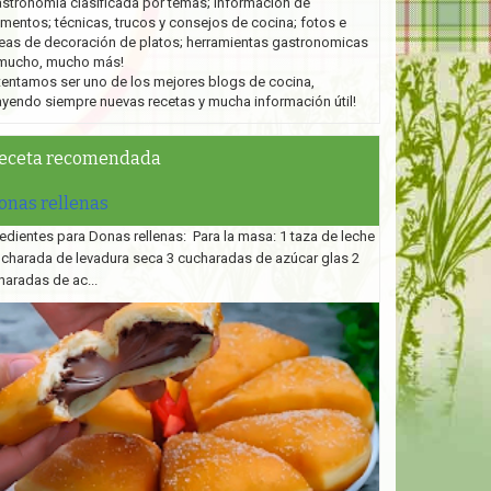
stronomía clasificada por temas; información de
imentos; técnicas, trucos y consejos de cocina; fotos e
eas de decoración de platos;
herramientas gastronomicas
mucho, mucho más!
tentamos ser uno de los mejores blogs de cocina,
ayendo siempre nuevas recetas y mucha información útil!
eceta recomendada
onas rellenas
edientes para Donas rellenas: Para la masa: 1 taza de leche
ucharada de levadura seca 3 cucharadas de azúcar glas 2
haradas de ac...