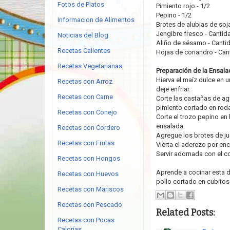
Fotos de Platos
Pimiento rojo - 1/2
Pepino - 1/2
Informacion de Alimentos
Brotes de alubias de soja
Jengibre fresco - Cantid
Noticias del Blog
Aliño de sésamo - Canti
Recetas Calientes
Hojas de coriandro - Can
Recetas Vegetarianas
Preparación de la Ensala
Hierva el maíz dulce en 
Recetas con Arroz
deje enfriar.
Recetas con Carne
Corte las castañas de ag
pimiento cortado en roda
Recetas con Conejo
Corte el trozo pepino en 
ensalada.
Recetas con Cordero
Agregue los brotes de jud
Recetas con Frutas
Vierta el aderezo por e
Servir adornada con el c
Recetas con Hongos
Aprende a cocinar esta d
Recetas con Huevos
pollo cortado en cubitos
Recetas con Mariscos
Recetas con Pescado
Related Posts:
Recetas con Pocas
Calorías