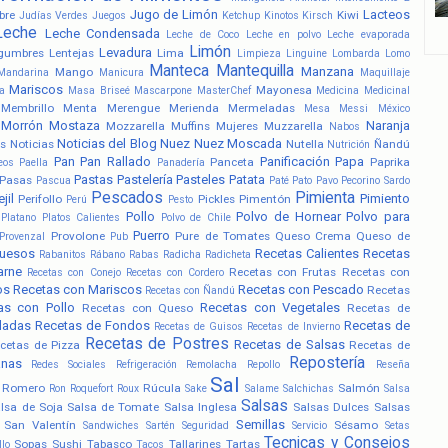
Jugo de Limón
Lacteos
bre
Kiwi
Judías Verdes
Juegos
Ketchup
Kinotos
Kirsch
Leche
Leche Condensada
Leche de Coco
Leche en polvo
Leche evaporada
Limón
Levadura
gumbres
Lentejas
Lima
Limpieza
Linguine
Lombarda
Lomo
Manteca
Mantequilla
Manzana
Mango
Mandarina
Manicura
Maquillaje
Mariscos
Mayonesa
a
Masa Briseé
Mascarpone
MasterChef
Medicina
Medicinal
Membrillo
Menta
Merengue
Merienda
Mermeladas
Mesa
Messi
México
Morrón
Mostaza
Naranja
Mozzarella
Muffins
Mujeres
Muzzarella
Nabos
Noticias del Blog
Nuez
Nuez Moscada
s
Noticias
Nutella
Ñandú
Nutrición
Pan
Pan Rallado
Panificación
Papa
Panceta
Paprika
eos
Paella
Panadería
Pastas
Pastelería
Pasteles
Patata
Pasas
Pascua
Paté
Pato
Pavo
Pecorino Sardo
Pescados
Pimienta
jil
Pimiento
Perifollo
Pickles
Pimentón
Perú
Pesto
Pollo
Polvo de Hornear
Polvo para
Platano
Platos Calientes
Polvo de Chile
Puerro
Provolone
Pure de Tomates
Queso Crema
Queso de
Provenzal
Pub
uesos
Recetas Calientes
Recetas
Rabanitos
Rábano
Rabas
Radicha
Radicheta
arne
Recetas con Frutas
Recetas con
Recetas con Conejo
Recetas con Cordero
os
Recetas con Mariscos
Recetas con Pescado
Recetas
Recetas con Ñandú
as con Pollo
Recetas con Vegetales
Recetas con Queso
Recetas de
ladas
Recetas de Fondos
Recetas de
Recetas de Guisos
Recetas de Invierno
Recetas de Postres
Recetas de Salsas
cetas de Pizza
Recetas de
Repostería
anas
Redes Sociales
Refrigeración
Remolacha
Repollo
Reseña
Sal
Romero
Rúcula
Salmón
Ron
Roquefort
Roux
Sake
Salame
Salchichas
Salsa
Salsas
lsa de Soja
Salsa de Tomate
Salsa Inglesa
Salsas Dulces
Salsas
Semillas
San Valentín
Sésamo
Sandwiches
Sartén
Seguridad
Servicio
Setas
Tecnicas y Consejos
Sopas
Sushi
Tabasco
Tallarines
Tartas
llo
Tacos