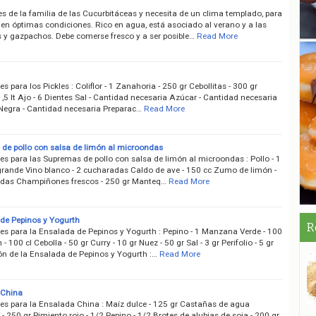
es de la familia de las Cucurbitáceas y necesita de un clima templado, para
 en óptimas condiciones. Rico en agua, está asociado al verano y a las
 y gazpachos. Debe comerse fresco y a ser posible…
Read More
es para los Pickles : Coliflor - 1 Zanahoria - 250 gr Cebollitas - 300 gr
1,5 lt Ajo - 6 Dientes Sal - Cantidad necesaria Azúcar - Cantidad necesaria
Negra - Cantidad necesaria Preparac…
Read More
de pollo con salsa de limón al microondas
es para las Supremas de pollo con salsa de limón al microondas : Pollo - 1
rande Vino blanco - 2 cucharadas Caldo de ave - 150 cc Zumo de limón -
das Champiñones frescos - 250 gr Manteq…
Read More
de Pepinos y Yogurth
R
tes para la Ensalada de Pepinos y Yogurth : Pepino - 1 Manzana Verde - 100
- 100 cl Cebolla - 50 gr Curry - 10 gr Nuez - 50 gr Sal - 3 gr Perifolio - 5 gr
ón de la Ensalada de Pepinos y Yogurth :…
Read More
 China
tes para la Ensalada China : Maíz dulce - 125 gr Castañas de agua
- 250 gr Pimiento rojo - 1/2 Pepino - 1/2 Brotes de alubias de soja - 200 gr