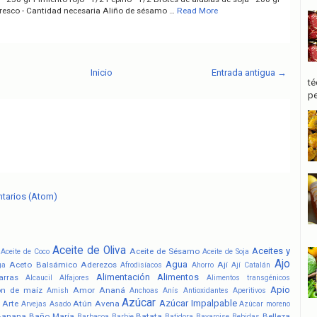
fresco - Cantidad necesaria Aliño de sésamo …
Read More
Inicio
Entrada antigua →
té
pe
ntarios (Atom)
Aceite de Oliva
Aceites y
Aceite de Sésamo
Aceite de Coco
Aceite de Soja
Ajo
Agua
Aceto Balsámico
Aderezos
Ají
ga
Afrodisíacos
Ahorro
Ají Catalán
Alimentación
Alimentos
arras
Alcaucil
Alfajores
Alimentos transgénicos
Apio
ón de maíz
Amor
Ananá
Amish
Anchoas
Anís
Antioxidantes
Aperitivos
Azúcar
Azúcar Impalpable
Arte
Atún
Avena
Arvejas
Asado
Azúcar moreno
Banana
Baño María
Batata
Belleza
Barbacoa
Barbie
Batidora
Bavaroise
Bebidas