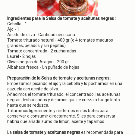
g
a
t
i
Ingredientes para la Salsa de tomate y aceitunas negras :
o
Cebolla - 1
n
Ajo - 1
Aceite de oliva - Cantidad necesaria
Tomate triturado natural - 400 gr (o 4 tomates maduros
grandes, pelados y sin pepitas)
Tomate concentrado - 2 cucharadas
Laurel - 2 hojas
Olivas negras de Aragón - 200 gr
Albahaca fresca - Un puñado de hojas
Preparación de la Salsa de tomate y aceitunas negras :
Empezamos picando el ajo y la cebolla y lo pochamos en una
cazuela con aceite de oliva.
Añadimos el tomate triturado, el concentrado, las aceitunas
negras deshuesadas y dejamos que se cueza a fuego lento
hasta que se reduzca.
Trituramos ligeramente y metemos en los botes para
conservar o consumir directamente. Si es para conservar
habría que añadir zumo de limón, aceite y tapamos.
La
salsa de tomate y aceitunas negras
es recomendada para