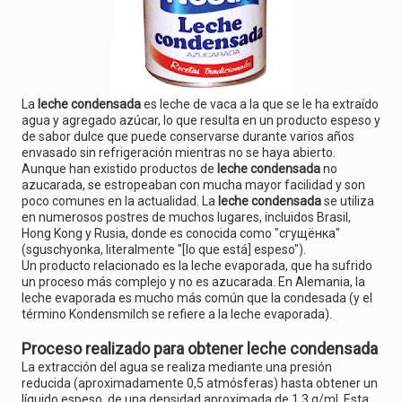
g
a
t
i
o
n
La
leche condensada
es leche de vaca a la que se le ha extraído
agua y agregado azúcar, lo que resulta en un producto espeso y
de sabor dulce que puede conservarse durante varios años
envasado sin refrigeración mientras no se haya abierto.
Aunque han existido productos de
leche condensada
no
azucarada, se estropeaban con mucha mayor facilidad y son
poco comunes en la actualidad. La
leche condensada
se utiliza
en numerosos postres de muchos lugares, incluidos Brasil,
Hong Kong y Rusia, donde es conocida como "сгущёнка"
(sguschyonka, literalmente "[lo que está] espeso").
Un producto relacionado es la leche evaporada, que ha sufrido
un proceso más complejo y no es azucarada. En Alemania, la
leche evaporada es mucho más común que la condesada (y el
término Kondensmilch se refiere a la leche evaporada).
Proceso realizado para obtener leche condensada
La extracción del agua se realiza mediante una presión
reducida (aproximadamente 0,5 atmósferas) hasta obtener un
líquido espeso, de una densidad aproximada de 1,3 g/ml. Esta