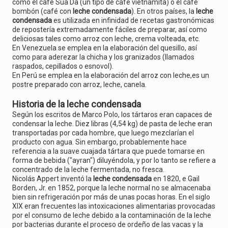
como el café Sua Da (un tipo de café vietnamita) o el café
bombón (café con
leche condensada
). En otros países, la
leche
condensada
es utilizada en infinidad de recetas gastronómicas
de repostería extremadamente fáciles de preparar, así como
deliciosas tales como arroz con leche, crema volteada, etc.
En Venezuela se emplea en la elaboración del quesillo, así
como para aderezar la chicha y los granizados (llamados
raspados, cepillados o esnovol).
En Perú se emplea en la elaboración del arroz con leche,es un
postre preparado con arroz, leche, canela.
Historia de la leche condensada
Según los escritos de Marco Polo, los tártaros eran capaces de
condensar la leche. Diez libras (4,54 kg) de pasta de leche eran
transportadas por cada hombre, que luego mezclarían el
producto con agua. Sin embargo, probablemente hace
referencia a la suave cuajada tártara que puede tomarse en
forma de bebida ("ayran") diluyéndola, y por lo tanto se refiere a
concentrado de la leche fermentada, no fresca.
Nicolás Appert inventó la
leche condensada
en 1820, e Gail
Borden, Jr. en 1852, porque la leche normal no se almacenaba
bien sin refrigeración por más de unas pocas horas. En el siglo
XIX eran frecuentes las intoxicaciones alimentarias provocadas
por el consumo de leche debido a la contaminación de la leche
por bacterias durante el proceso de ordeño de las vacas y la