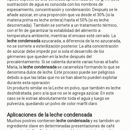
sustracción de agua es conocida con los nombres de
espesamiento, concentración y condensación. Después se le
añade azúcar, en una proporción que va desde el 30% (si la
materia prima es leche entera) hasta el 50% (si es leche
descremada). También se somete a un tratamiento térmico,
con el fin de garantizar la estabilidad del alimento a
temperatura ambiente, mientras el envase esté cerrado. La
leche condensada
azucarada, a diferencia de la no azucarada,
no se somete a esterilización posterior. La alta concentración
de azúcar debe impedir por si sola el desarrollo de los
gérmenes que queden en la leche después del
precalentamiento. Si se calienta durante varias horas al baño
María, la
leche condensada
se carameliza formando lo que se
denomina dulce de leche. Este proceso puede ser peligroso
debido a que las latas que no se han abierto pueden explotar
durante esta operación.
Un producto similar es la Leche en polvo, que también es leche
deshidratada, pero a la que no se le agrega azúcar. En este
caso se le extrae absolutamente toda el agua y luego se
pulveriza, quedando un polvo de color marfil claro.
Aplicaciones de la leche condensada
Muchos postres contienen
leche condensada
y es también un
ingrediente clave en determinadas presentaciones de café