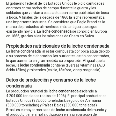
El gobierno federal de los Estados Unidos le pidió cantidades
enormes como ración de campo durante la guerra y los
soldados que volvían a casa actuaban como publicidad de boca
a boca. A finales de la década de 1860 la leche representaba
una importante industria. Se considera que Eagle Brand es la
marca de productos alimenticios más antigua que sigue
existiendo hoy día. La
leche condensada
se conoció en Europa
en 1866, gracias a las instalaciones de Cham en Suiza.
Propiedades nutricionales de la leche condensada
La
leche condensada
, al estar compuesta por poca agua debido
a su proceso de elaboración, los nutrientes están concentrados,
lo que aumenta en gran medida su proporción. Al igual que la
leche, la
leche condensada
contiene diversas vitaminas (A, D,
ácido fólico) y minerales (calcio, fósforo, zinc y magnesio).
Datos de producción y consumo de la leche
condensada
La producción mundial de
leche condensada
asciende a
4.204.000 toneladas (datos de 1996). El principal productor es
Estados Unidos (872.000 toneladas), seguido de Alemania
(538.000 toneladas) y Países Bajos (330.000 toneladas).
Brasil es el mayor mercado de
leche condensada
del mundo y
el producto tiene amplia utilización en la preparación de