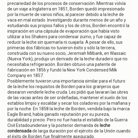
precariedad de los procesos de conservación. Mientras volvía
de un viaje a Inglaterra en 1851, Borden quedó impresionado
por la muerte de varios niños, al parecer debido a la leche de
vaca en mal estado. Investigando durante menos de un año y
estudiando sus propios fallos y los de otros, Borden encontró la
inspiración en una cápsula de evaporación que había visto
utilizar a los Shakers para condensar zumo, y fue capaz de
reducir la leche sin quemarla ni cuajarla. A pesar de ello, sus
primeras dos fábricas no tuvieron éxito y sólo la tercera,
construida con su nuevo socio, Jeremiah Milbank, en Wassaic
(Nueva York), produjo un derivado de la leche duradero que no
necesitaba refrigeración. Borden obtuvo una patente de
fabricación en 1856 y fundó la New York Condensed Milk
Company en 1857.
Posiblemente tuvieron una importancia similar para el futuro
de la leche los requisitos de Borden para los granjeros que
desearon venderle leche cruda. Les pidió que lavaran las ubres
de las vacas antes de ser ordeñadas, mantener el suelo de los
establos limpio y escaldar y secar los coladores por la mañana y
por la noche. En 1858 la leche de Borden, vendida bajo la marca
Eagle Brand, había ganado reputación por su pureza,
durabilidad y precio. Pero no fue hasta el estallido de la Guerra
Civil Estadounidense y la posterior demanda de
leche
condensada
de larga duración por el ejército de la Unión cuando
el éxito de Borden fue finalmente asegurado.