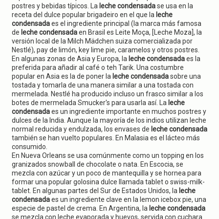
postres y bebidas típicos. La
leche condensada
se usa en la
receta del dulce popular brigadeiro en el que la
leche
condensada
es el ingrediente principal (la marca más famosa
de
leche condensada
en Brasil es Leite Moça, [Leche Moza], la
versión local de la Milch Mädchen suiza comercializada por
Nestlé), pay de limón, key lime pie, caramelos y otros postres.
En algunas zonas de Asia y Europa, la
leche condensada
es la
preferida para añadir al café o teh Tarik. Una costumbre
popular en Asia es la de poner la
leche condensada
sobre una
tostada y tomarla de una manera similar a una tostada con
mermelada. Nestlé ha producido incluso un frasco similar a los
botes de mermelada Smucker's para usarla así. La
leche
condensada
es un ingrediente importante en muchos postres y
dulces de la India. Aunque la mayoría de los indios utilizan leche
normal reducida y endulzada, los envases de
leche condensada
también se han vuelto populares. En Malasia es el lácteo más
consumido.
En Nueva Orleans se usa comúnmente como un topping en los
granizados snowball de chocolate o nata. En Escocia, se
mezcla con azúcar y un poco de mantequilla y se hornea para
formar una popular golosina dulce llamada tablet o swiss-milk-
tablet. En algunas partes del Sur de Estados Unidos, la
leche
condensada
es un ingrediente clave en la lemon icebox pie, una
especie de pastel de crema. En Argentina, la
leche condensada
se mezcla con leche evaporada y huevos, servida con cuchara