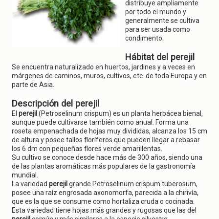
g
distribuye ampliamente
a
por todo el mundo y
t
generalmente se cultiva
i
para ser usada como
o
condimento.
n
Hábitat del perejil
Se encuentra naturalizado en huertos, jardines y a veces en
márgenes de caminos, muros, cultivos, etc. de toda Europa y en
parte de Asia.
Descripción del perejil
El
perejil
(Petroselinum crispum) es un planta herbácea bienal,
aunque puede cultivarse también como anual. Forma una
roseta empenachada de hojas muy divididas, alcanza los 15 cm
de altura y posee tallos floríferos que pueden llegar a rebasar
los 6 dm con pequeñas flores verde amarillentas.
Su cultivo se conoce desde hace más de 300 años, siendo una
de las plantas aromáticas más populares de la gastronomía
mundial.
La variedad
perejil
grande Petroselinum crispum tuberosum,
posee una raíz engrosada axonomorfa, parecida a la chirivía,
que es la que se consume como hortaliza cruda o cocinada.
Esta variedad tiene hojas más grandes y rugosas que las del