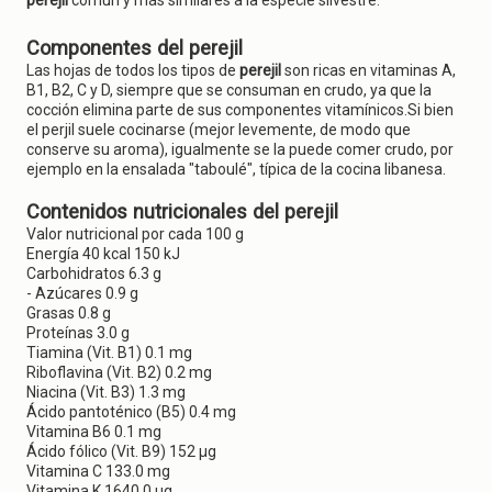
perejil
común y más similares a la especie silvestre.
Componentes del perejil
Las hojas de todos los tipos de
perejil
son ricas en vitaminas A,
B1, B2, C y D, siempre que se consuman en crudo, ya que la
cocción elimina parte de sus componentes vitamínicos.Si bien
el perjil suele cocinarse (mejor levemente, de modo que
conserve su aroma), igualmente se la puede comer crudo, por
ejemplo en la ensalada "taboulé", típica de la cocina libanesa.
Contenidos nutricionales del perejil
Valor nutricional por cada 100 g
Energía 40 kcal 150 kJ
Carbohidratos 6.3 g
- Azúcares 0.9 g
Grasas 0.8 g
Proteínas 3.0 g
Tiamina (Vit. B1) 0.1 mg
Riboflavina (Vit. B2) 0.2 mg
Niacina (Vit. B3) 1.3 mg
Ácido pantoténico (B5) 0.4 mg
Vitamina B6 0.1 mg
Ácido fólico (Vit. B9) 152 μg
Vitamina C 133.0 mg
Vitamina K 1640.0 μg