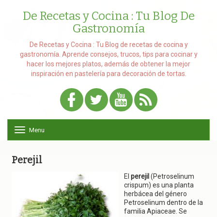
De Recetas y Cocina : Tu Blog De
Gastronomía
De Recetas y Cocina : Tu Blog de recetas de cocina y
gastronomía. Aprende consejos, trucos, tips para cocinar y
hacer los mejores platos, además de obtener la mejor
inspiración en pastelería para decoración de tortas.
Menu
T
o
g
g
Perejil
l
e
El
perejil
(Petroselinum
n
crispum) es una planta
a
herbácea del género
v
Petroselinum dentro de la
i
familia Apiaceae. Se