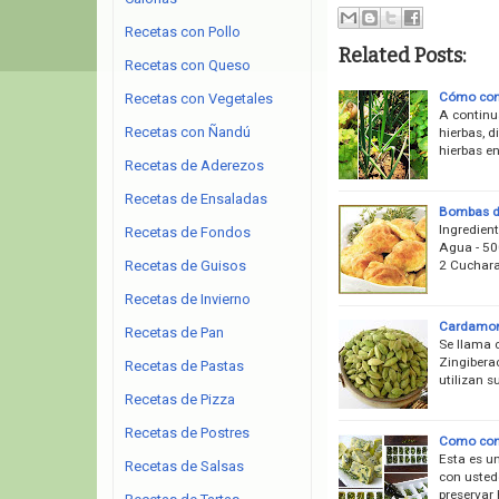
Recetas con Pollo
Related Posts:
Recetas con Queso
Cómo cons
Recetas con Vegetales
A continu
Recetas con Ñandú
hierbas, d
hierbas e
Recetas de Aderezos
Recetas de Ensaladas
Bombas d
Ingredien
Recetas de Fondos
Agua - 500
2 Cuchara
Recetas de Guisos
Recetas de Invierno
Cardamo
Recetas de Pan
Se llama 
Zingibera
Recetas de Pastas
utilizan s
Recetas de Pizza
Recetas de Postres
Como conge
Esta es u
Recetas de Salsas
con usted
preservar 