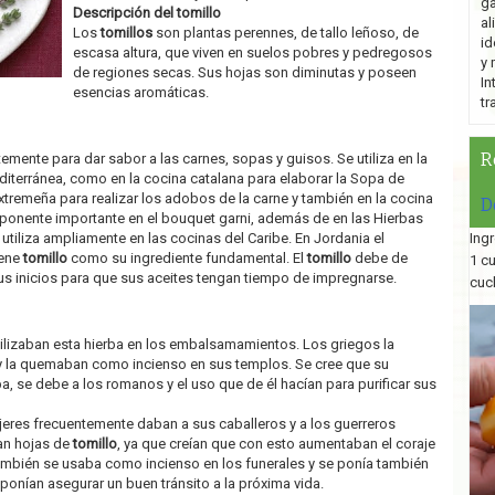
ga
Descripción del tomillo
al
Los
tomillos
son plantas perennes, de tallo leñoso, de
id
escasa altura, que viven en suelos pobres y pedregosos
y 
de regiones secas. Sus hojas son diminutas y poseen
In
esencias aromáticas.
tr
R
emente para dar sabor a las carnes, sopas y guisos. Se utiliza en la
iterránea, como en la cocina catalana para elaborar la Sopa de
extremeña para realizar los adobos de la carne y también en la cocina
D
ponente importante en el bouquet garni, además de en las Hierbas
utiliza ampliamente en las cocinas del Caribe. En Jordania el
Ingr
iene
tomillo
como su ingrediente fundamental. El
tomillo
debe de
1 c
us inicios para que sus aceites tengan tiempo de impregnarse.
cuc
ilizaban esta hierba en los embalsamamientos. Los griegos la
 y la quemaban como incienso en sus templos. Se cree que su
a, se debe a los romanos y el uso que de él hacían para purificar sus
jeres frecuentemente daban a sus caballeros y a los guerreros
ían hojas de
tomillo
, ya que creían que con esto aumentaban el coraje
mbién se usaba como incienso en los funerales y se ponía también
ponían asegurar un buen tránsito a la próxima vida.