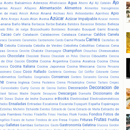
Ajo
Agua
Aceto Balsámico
Aderezos
Ají
ga
Afrodisíacos
Ahorro
Ají Catalán
Alimentación
Alimentos
arras
Alcaucil
Alfajores
Alimentos transgénicos
Apio
ón de maíz
Amor
Ananá
Amish
Anchoas
Anís
Antioxidantes
Aperitivos
Azúcar
Azúcar Impalpable
Arte
Atún
Avena
Arvejas
Asado
Azúcar moreno
Banana
Baño María
Batata
Belleza
Barbacoa
Barbie
Batidora
Bavaroise
Bebidas
Bizcochuelo
Boniato
Bouquet Garni
Brandy
nato
Bifes de nalga
Bombones
Cacao
Caldos
Canela
Café
Calabacín
Calabacines
Calabaza
Calamar
Carnes
Carne Picada
aracú
Caramelo
Caramelos
Cardamomo
Cardo
Castañas de
la
Cebolla Colorada
Cebolla de Verdeo
Cebolleta
Cebollitas
Celiacos
Cena
Champiñon
zas
Chalote
Cheesecakes
Cerveza
Ceviche
Champagne
Chauchas
Chocolate
oclo
Ciboulette
Chocolate Blanco
Chocolate en Polvo
Chorizo
Ciencia
Cocina
 de Olor
Cocina Argentina
Cocina Asiatica
Cocina China
Cocción
Cocina Italiana
Cocina Japonesa
Cocina Mexicana
ancesa
Cocina Peruana
Coco Rallado
ocinero
Coco
Coctelería
Cointreau
Col
Coliflor
Colorante
Comer
Conservas
ndimentos
Confitados
Congelados
Cordero
Coriandro
Corvina
Crema
he
Crema Inglesa
Crema Pastelera
Crema Philadelphia
Cremor Tartaro
Crepes
Decoracion de
Decoración
Curry
Curiosidades
Cursos de Cocina
Datiles
Descargas
Diccionario de
Glacé Salsas Madre
Deporte
Desayuno
Diamalta
e-Books
Dulce de leche
Durazno
Electricidad
Electrodomésticos
hll
Donas
Ensaladas
Entradas
Escalonia
Escarola
España
Espárragos
atados
Espagueti
Extracto de
Estrellas Michelin
Etchalotte
Eventos
Extracto de Carne
Extracto de Malta
Fondos
Fotos de
cula
Fiambres
Flork
Fiestas
Filadelfia
Finas Hierbas
Fondeu
Frutas
Frituras
Frutilla
Fresa
ngélico
Frases de humor
Freidora de aire
Frijoles
Galletas
Gastronomía
Gelatina
Gambas
ego
Garbanzos
Gasto
Glucosa
Gordon