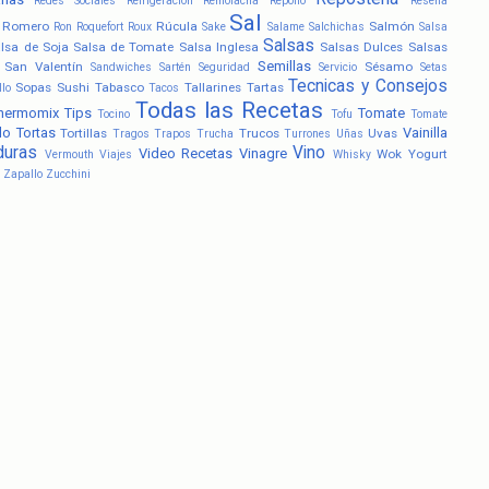
Redes Sociales
Refrigeración
Remolacha
Repollo
Reseña
Sal
Romero
Rúcula
Salmón
Ron
Roquefort
Roux
Sake
Salame
Salchichas
Salsa
Salsas
lsa de Soja
Salsa de Tomate
Salsa Inglesa
Salsas Dulces
Salsas
Semillas
San Valentín
Sésamo
Sandwiches
Sartén
Seguridad
Servicio
Setas
Tecnicas y Consejos
Sopas
Sushi
Tabasco
Tallarines
Tartas
llo
Tacos
Todas las Recetas
hermomix
Tips
Tomate
Tocino
Tofu
Tomate
lo
Tortas
Vainilla
Tortillas
Trucos
Uvas
Tragos
Trapos
Trucha
Turrones
Uñas
duras
Vino
Video Recetas
Vinagre
Wok
Yogurt
Vermouth
Viajes
Whisky
Zapallo
Zucchini