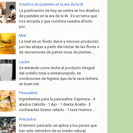
Diseños de pasteles en la era de la IA
La publicación de hoy se centra en los diseños
de pasteles en la era de la IA . Es un tema que
nos encanta y que combina nuestra afición
por...
Miel
La miel es un fluido dulce y viscoso producido
por las abejas a partir del néctar de las flores o
de secreciones de partes vivas de plantas ...
Leche
Se entiende como leche al producto integral
del ordeño total e ininterrumpido, en
condiciones de higiene que da la vaca lechera
en buen est...
Pascualina
Ingredientes para la pascualina: Espinaca - 4
atados Cebolla - 1 Ajo - 1 diente Aceite - 3
cucharadas Queso rallado - 1 taza Huevos -...
Pescados
El término pescado se aplica a los peces que
han sido extraídos de su medio natural,