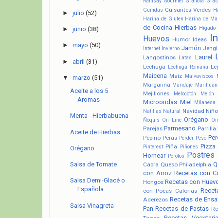
Ramsay
Gourmet
Granola
Gras
Guisantes Verdes
Guindas
H
►
julio
(52)
Harina de Gluten
Harina de Ma
de Cocina
Hierbas
Hígado
►
junio
(38)
I
Huevos
Humor
Ideas
►
mayo
(50)
Jamón
Jengi
Internet
Invierno
Laurel
Langostinos
Latas
►
abril
(31)
Lechuga
Le
Lechuga Romana
Maicena
Maíz
Malvaviscos
▼
marzo
(51)
Margarina
Maridaje
Marihuan
Aceite a los 5
Mejillones
Melocotón
Melón
Aromas
Microondas
Miel
Milanesa
Navidad
Niño
Natillas
Natural
Menta - Hierbabuena
Orégano
Ñoquis
On Line
Or
Parmesano
Parejas
Parrilla
Aceite de Hierbas
Pere
Pepino
Peras
Perder Peso
Pizza
Piña
Pinterest
Piñones
Orégano
Postres
Hornear
Porotos
Q
Salsa de Tomate
Cabra
Queso Philadelphia
con Arroz
Recetas con C
Salsa Demi-Glacé o
Recetas con Huev
Hongos
Española
Recet
con Pocas Calorías
Recetas de Ensa
Aderezos
Salsa Vinagreta
Pan
Recetas de Pastas
Re
Recetas Vegetari
Tartas