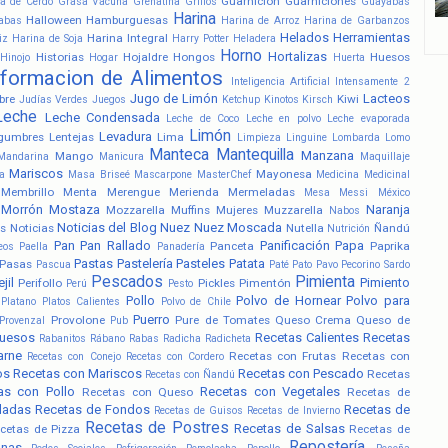
Guarnición
Guarniciones
a de Cerdo
Grasa Vacuna
Grenatina
Grillos
Guayabas
Harina
Halloween
Hamburguesas
abas
Harina de Arroz
Harina de Garbanzos
Helados
Herramientas
Harina Integral
iz
Harina de Soja
Harry Potter
Heladera
Horno
Hortalizas
Historias
Hojaldre
Hongos
Huesos
Hinojo
Hogar
Huerta
nformacion de Alimentos
Inteligencia Artificial
Intensamente 2
Jugo de Limón
Lacteos
bre
Kiwi
Judías Verdes
Juegos
Ketchup
Kinotos
Kirsch
Leche
Leche Condensada
Leche de Coco
Leche en polvo
Leche evaporada
Limón
Levadura
gumbres
Lentejas
Lima
Limpieza
Linguine
Lombarda
Lomo
Manteca
Mantequilla
Manzana
Mango
Mandarina
Manicura
Maquillaje
Mariscos
Mayonesa
a
Masa Briseé
Mascarpone
MasterChef
Medicina
Medicinal
Membrillo
Menta
Merengue
Merienda
Mermeladas
Mesa
Messi
México
Morrón
Mostaza
Naranja
Mozzarella
Muffins
Mujeres
Muzzarella
Nabos
Noticias del Blog
Nuez
Nuez Moscada
s
Noticias
Nutella
Ñandú
Nutrición
Pan
Pan Rallado
Panificación
Papa
Panceta
Paprika
eos
Paella
Panadería
Pastas
Pastelería
Pasteles
Patata
Pasas
Pascua
Paté
Pato
Pavo
Pecorino Sardo
Pescados
Pimienta
jil
Pimiento
Perifollo
Pickles
Pimentón
Perú
Pesto
Pollo
Polvo de Hornear
Polvo para
Platano
Platos Calientes
Polvo de Chile
Puerro
Provolone
Pure de Tomates
Queso Crema
Queso de
Provenzal
Pub
uesos
Recetas Calientes
Recetas
Rabanitos
Rábano
Rabas
Radicha
Radicheta
arne
Recetas con Frutas
Recetas con
Recetas con Conejo
Recetas con Cordero
os
Recetas con Mariscos
Recetas con Pescado
Recetas
Recetas con Ñandú
as con Pollo
Recetas con Vegetales
Recetas con Queso
Recetas de
ladas
Recetas de Fondos
Recetas de
Recetas de Guisos
Recetas de Invierno
Recetas de Postres
Recetas de Salsas
cetas de Pizza
Recetas de
Repostería
anas