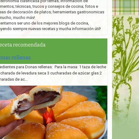
stronomía clasificada por temas; información de
imentos; técnicas, trucos y consejos de cocina; fotos e
eas de decoración de platos;
herramientas gastronomicas
mucho, mucho más!
tentamos ser uno de los mejores blogs de cocina,
ayendo siempre nuevas recetas y mucha información útil!
eceta recomendada
onas rellenas
edientes para Donas rellenas: Para la masa: 1 taza de leche
ucharada de levadura seca 3 cucharadas de azúcar glas 2
haradas de ac...