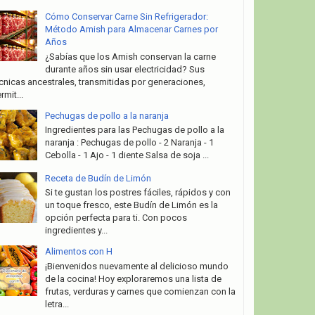
Cómo Conservar Carne Sin Refrigerador:
Método Amish para Almacenar Carnes por
Años
¿Sabías que los Amish conservan la carne
durante años sin usar electricidad? Sus
cnicas ancestrales, transmitidas por generaciones,
rmit...
Pechugas de pollo a la naranja
Ingredientes para las Pechugas de pollo a la
naranja : Pechugas de pollo - 2 Naranja - 1
Cebolla - 1 Ajo - 1 diente Salsa de soja ...
Receta de Budín de Limón
Si te gustan los postres fáciles, rápidos y con
un toque fresco, este Budín de Limón es la
opción perfecta para ti. Con pocos
ingredientes y...
Alimentos con H
¡Bienvenidos nuevamente al delicioso mundo
de la cocina! Hoy exploraremos una lista de
frutas, verduras y carnes que comienzan con la
letra...