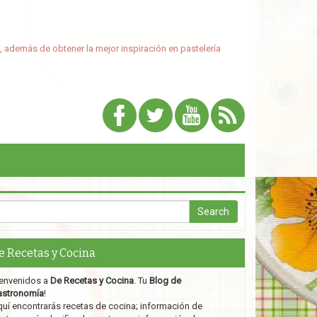
, además de obtener la mejor inspiración en pastelería
e Recetas y Cocina
envenidos a
De Recetas y Cocina
. Tu
Blog de
astronomía
!
uí encontrarás recetas de cocina; información de