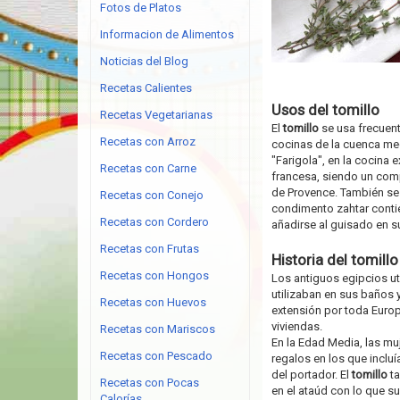
Fotos de Platos
Informacion de Alimentos
Noticias del Blog
Recetas Calientes
Usos del tomillo
Recetas Vegetarianas
El
tomillo
se usa frecuent
Recetas con Arroz
cocinas de la cuenca med
"Farigola", en la cocina 
Recetas con Carne
francesa, siendo un com
de Provence. También se 
Recetas con Conejo
condimento zahtar cont
Recetas con Cordero
añadirse al guisado en s
Recetas con Frutas
Historia del tomillo
Recetas con Hongos
Los antiguos egipcios ut
utilizaban en sus baños
Recetas con Huevos
extensión por toda Europ
viviendas.
Recetas con Mariscos
En la Edad Media, las mu
Recetas con Pescado
regalos en los que inclu
del portador. El
tomillo
ta
Recetas con Pocas
en el ataúd con lo que su
Calorías