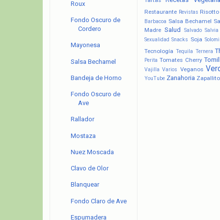
Roux
Restaurante
Risotto
Revistas
Fondo Oscuro de
Salsa Bechamel
Sa
Barbacoa
Cordero
Salud
Madre
Salvado
Salvia
Soja
Sexualidad
Snacks
Solomi
Mayonesa
T
Tecnología
Tequila
Ternera
Tomil
Tomates Cherry
Perita
Salsa Bechamel
Ver
Veganos
Vajilla
Varios
Zanahoria
Bandeja de Horno
Zapallito
YouTube
Fondo Oscuro de
Ave
Rallador
Mostaza
Nuez Moscada
Clavo de Olor
Blanquear
Fondo Claro de Ave
Espumadera