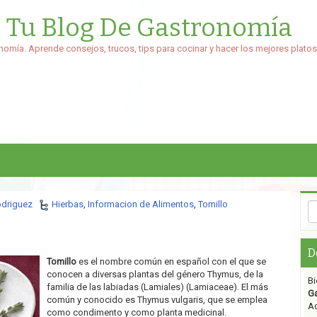
: Tu Blog De Gastronomía
nomía. Aprende consejos, trucos, tips para cocinar y hacer los mejores platos
odriguez
Hierbas
,
Informacion de Alimentos
,
Tomillo
D
Tomillo
es el nombre común en español con el que se
conocen a diversas plantas del género Thymus, de la
Bi
familia de las labiadas (Lamiales) (Lamiaceae). El más
G
común y conocido es Thymus vulgaris, que se emplea
Aq
como condimento y como planta medicinal.