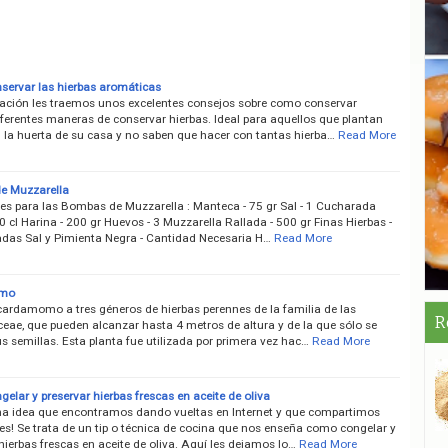
ervar las hierbas aromáticas
ación les traemos unos excelentes consejos sobre como conservar
iferentes maneras de conservar hierbas. Ideal para aquellos que plantan
n la huerta de su casa y no saben que hacer con tantas hierba…
Read More
e Muzzarella
tes para las Bombas de Muzzarella : Manteca - 75 gr Sal - 1 Cucharada
 cl Harina - 200 gr Huevos - 3 Muzzarella Rallada - 500 gr Finas Hierbas -
das Sal y Pimienta Negra - Cantidad Necesaria H…
Read More
mo
cardamomo a tres géneros de hierbas perennes de la familia de las
R
ceae, que pueden alcanzar hasta 4 metros de altura y de la que sólo se
us semillas. Esta planta fue utilizada por primera vez hac…
Read More
lar y preservar hierbas frescas en aceite de oliva
na idea que encontramos dando vueltas en Internet y que compartimos
es! Se trata de un tip o técnica de cocina que nos enseña como congelar y
hierbas frescas en aceite de oliva. Aquí les dejamos lo…
Read More