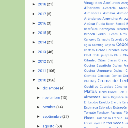
Vinagretas
Aceitunas
Acel
►
2018
(21)
Albahaca
Alcap
Alcachofa
Almendras
Almibar
Almid
►
2017
(5)
Arroz
Arándanos
Argentina
►
2016
(3)
Azúcar Rubia
Bacon
Bambú
Berenjena
Beneficios
Bicarbo
►
2015
(5)
Brócoli
Budín
Buenos Aires
Cangrejo
Cannabis
Capelettis
C
►
2014
(21)
Cebol
agua
Catering
Cayena
Cerdo
Cereales
Cere
Centeno
►
2013
(46)
Chef
Ch
Chile jalapeño
Chilli
Cilantro
Citas
Clavo
Clases
►
2012
(51)
Cocina Española
Cocina Fr
Cocina Uruguaya
C
►
2011
(106)
Cocinar
Comida
Co
Comidas
Comino
▼
2010
(356)
Crema de Lec
Chantilly
Cuchillos
Cupcakes
Cúrcuma
►
diciembre
(4)
Platos
Demi-Glacé
Demi-
alimentos
Dieta
Digestión
Di
►
noviembre
(13)
Eneldo
Embutidos
Energía
Enl
►
octubre
(14)
Espinaca
Estragón
Estofados
Tomate
Fé
Facebook
Facturas
►
septiembre
(27)
Platos
Frambuesa
Francia
Fra
Frutos Secos
Frutos Rojos
Fu
►
agosto
(50)