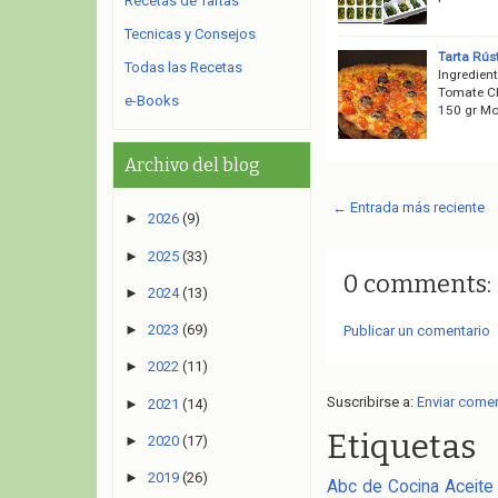
Recetas de Tartas
Tecnicas y Consejos
Tarta Rús
Todas las Recetas
Ingredien
Tomate Ch
e-Books
150 gr Mo
Archivo del blog
← Entrada más reciente
►
2026
(9)
►
2025
(33)
0 comments:
►
2024
(13)
►
2023
(69)
Publicar un comentario
►
2022
(11)
Suscribirse a:
Enviar come
►
2021
(14)
Etiquetas
►
2020
(17)
►
2019
(26)
Abc de Cocina
Aceite