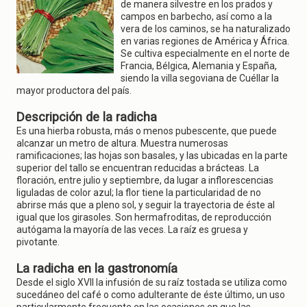
g
de manera silvestre en los prados y
a
campos en barbecho, así como a la
t
vera de los caminos, se ha naturalizado
i
en varias regiones de América y África.
o
Se cultiva especialmente en el norte de
n
Francia, Bélgica, Alemania y España,
siendo la villa segoviana de Cuéllar la
mayor productora del país.
Descripción de la radicha
Es una hierba robusta, más o menos pubescente, que puede
alcanzar un metro de altura. Muestra numerosas
ramificaciones; las hojas son basales, y las ubicadas en la parte
superior del tallo se encuentran reducidas a brácteas. La
floración, entre julio y septiembre, da lugar a inflorescencias
liguladas de color azul; la flor tiene la particularidad de no
abrirse más que a pleno sol, y seguir la trayectoria de éste al
igual que los girasoles. Son hermafroditas, de reproducción
autógama la mayoría de las veces. La raíz es gruesa y
pivotante.
La radicha en la gastronomía
Desde el siglo XVII la infusión de su raíz tostada se utiliza como
sucedáneo del café o como adulterante de éste último, un uso