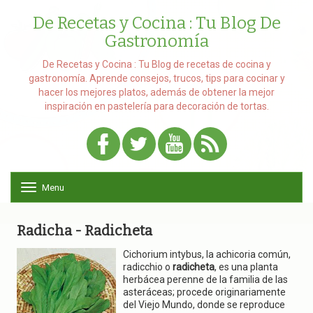
De Recetas y Cocina : Tu Blog De
Gastronomía
De Recetas y Cocina : Tu Blog de recetas de cocina y
gastronomía. Aprende consejos, trucos, tips para cocinar y
hacer los mejores platos, además de obtener la mejor
inspiración en pastelería para decoración de tortas.
Menu
T
o
g
g
Radicha - Radicheta
l
e
Cichorium intybus, la achicoria común,
n
radicchio o
radicheta
, es una planta
a
herbácea perenne de la familia de las
v
asteráceas; procede originariamente
i
del Viejo Mundo, donde se reproduce