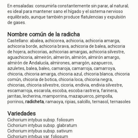
En ensaladas: consumirla constantemente sin parar, al natural;
es ideal para mantener sano el hígado y el sistema nervioso
equilibrado, aunque también produce flatulencias y expulsión
de gases.
Nombre común de la radicha
Castellano: abalea, achicorea, achicoria, achicoria amarga,
achicoria borde, achicoria brava, achicoria de balea, achicoria
de hojera, achicorias, achicorias amargas, achicoria silvestre,
aguachicoria, almeirón, almerón, almirón, almirón amargo,
almirón de Andalucía, almirones, amargón, azapuerco,
azuletes, balea, baleo, camaroja, camarroja, camarroya,
chicoria, chicoria amarga, chicoria azul, chicoria blanca, chicoria
común, chicoria de botica, chicoria loca, chicoria negra,
chicorias, chicoria silvestre, cicoria, endivia, endivia silvestre,
escamarroja, escarola, escoba, escoba rastrera, farinera,
jarritas, lecherina, mamporrina, mazapuerco, pimpolla,
porrinos,
radicheta
, ramaoya, ripias, salcillo, ternasol, ternasoles
Variedades
Cichorium intybus subsp. foliosum
Cichorium intybus subsp. glabratum
Cichorium intybus subsp. sativum
Cichorium intybus var. foliosum