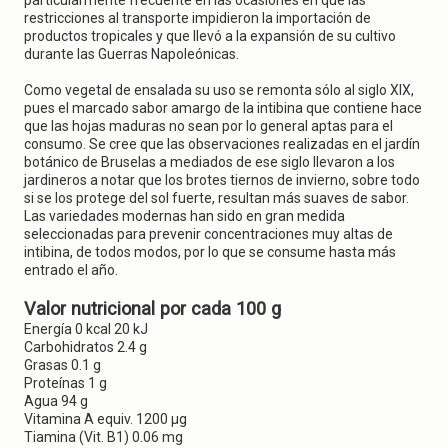
particularmente frecuente en las ocasiones en que las
restricciones al transporte impidieron la importación de
productos tropicales y que llevó a la expansión de su cultivo
durante las Guerras Napoleónicas.
Como vegetal de ensalada su uso se remonta sólo al siglo XIX,
pues el marcado sabor amargo de la intibina que contiene hace
que las hojas maduras no sean por lo general aptas para el
consumo. Se cree que las observaciones realizadas en el jardín
botánico de Bruselas a mediados de ese siglo llevaron a los
jardineros a notar que los brotes tiernos de invierno, sobre todo
si se los protege del sol fuerte, resultan más suaves de sabor.
Las variedades modernas han sido en gran medida
seleccionadas para prevenir concentraciones muy altas de
intibina, de todos modos, por lo que se consume hasta más
entrado el año.
Valor nutricional por cada 100 g
Energía 0 kcal 20 kJ
Carbohidratos 2.4 g
Grasas 0.1 g
Proteínas 1 g
Agua 94 g
Vitamina A equiv. 1200 μg
Tiamina (Vit. B1) 0.06 mg