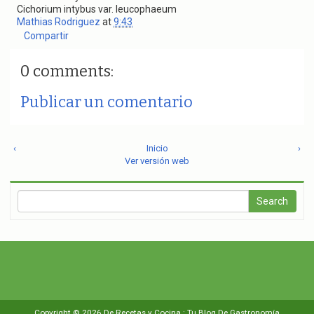
Cichorium intybus var. leucophaeum
Mathias Rodriguez
at
9:43
Compartir
0 comments:
Publicar un comentario
‹
Inicio
›
Ver versión web
Copyright ©
2026
De Recetas y Cocina : Tu Blog De Gastronomía