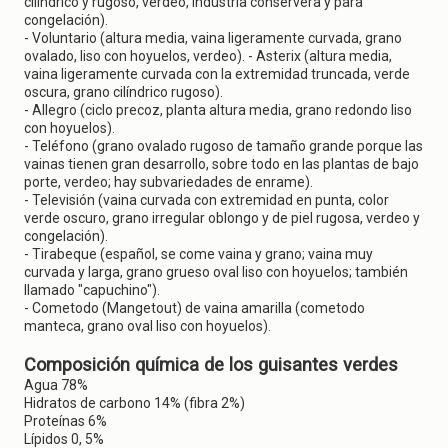
cilíndrico y rugoso, verdeo, industria conservera y para
congelación).
- Voluntario (altura media, vaina ligeramente curvada, grano
ovalado, liso con hoyuelos, verdeo). - Asterix (altura media,
vaina ligeramente curvada con la extremidad truncada, verde
oscura, grano cilíndrico rugoso).
- Allegro (ciclo precoz, planta altura media, grano redondo liso
con hoyuelos).
- Teléfono (grano ovalado rugoso de tamaño grande porque las
vainas tienen gran desarrollo, sobre todo en las plantas de bajo
porte, verdeo; hay subvariedades de enrame).
- Televisión (vaina curvada con extremidad en punta, color
verde oscuro, grano irregular oblongo y de piel rugosa, verdeo y
congelación).
- Tirabeque (español, se come vaina y grano; vaina muy
curvada y larga, grano grueso oval liso con hoyuelos; también
llamado "capuchino").
- Cometodo (Mangetout) de vaina amarilla (cometodo
manteca, grano oval liso con hoyuelos).
Composición química de los guisantes verdes
Agua 78%
Hidratos de carbono 14% (fibra 2%)
Proteínas 6%
Lípidos 0, 5%