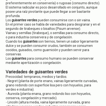
preferentemente en conservería) o rugosas (consumo directo).
El sistema radicular es poco desarrollado en conjunto, aunque
posee una raíz pivotante que puede llegar a ser bastante
profunda.
Los
guisantes verdes
pueden consumirse con o sin vaina.
En el primer caso se habla de variedades para desgranar y en el
segundo de tirabeques o bisaltos (Pisum arvense).
Vainas y semillas (tirabeque), o semillas para consumo directo,
o para industria conservera y de congelación.
Cuando los
guisantes
son tiernos, tienen un sabor ligeramente
dulce y se pueden consumir crudos; también se consumen
cocidos, guisados, como guarnición y pueden servir para
conservas.
Los
guisantes
para consumo humano se pueden conservar
mediante apertización o congelación.
Variedades de guisantes verdes
Precocidad: tempranos, medios y tardíos.
- Negret (planta de porte enano, vainas ligeramente curvadas,
grano redondo con superficie lisa pero con hoyuelos, para
verdeo e industria).
- Aureola (planta enana, grano redondo liso con hoyuelos,
conserva, congelación y mercado).
- Lincoln (altura media, vaina ligeramente curvada, grano