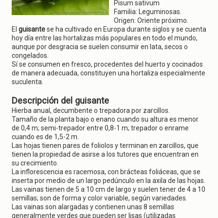
g
Pisum sativum
a
Familia: Leguminosas.
t
Origen: Oriente próximo.
i
El
guisante
se ha cultivado en Europa durante siglos y se cuenta
o
hoy día entre las hortalizas más populares en todo el mundo,
n
aunque por desgracia se suelen consumir en lata, secos o
congelados.
Sí se consumen en fresco, procedentes del huerto y cocinados
de manera adecuada, constituyen una hortaliza especialmente
suculenta.
Descripción del guisante
Hierba anual, decumbente o trepadora por zarcillos.
Tamaño de la planta bajo o enano cuando su altura es menor
de 0,4 m; semi-trepador entre 0,8-1 m; trepador o enrame
cuando es de 1,5-2 m.
Las hojas tienen pares de foliolos y terminan en zarcillos, que
tienen la propiedad de asirse a los tutores que encuentran en
su crecimiento.
La inflorescencia es racemosa, con brácteas foliáceas, que se
inserta por medio de un largo pedúnculo en la axila de las hojas.
Las vainas tienen de 5 a 10 cm de largo y suelen tener de 4 a 10
semillas; son de forma y color variable, según variedades.
Las vainas son alargadas y contienen unas 8 semillas
generalmente verdes que pueden ser lisas (utilizadas