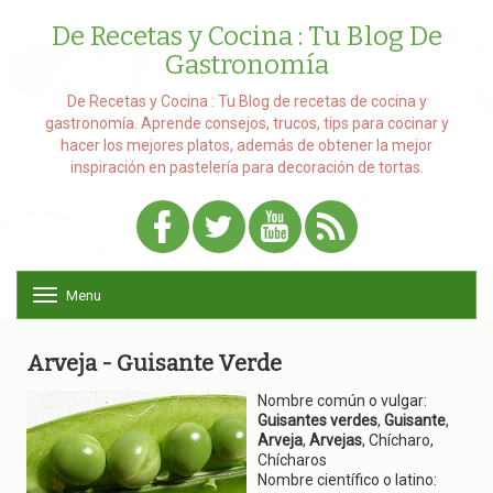
De Recetas y Cocina : Tu Blog De
Gastronomía
De Recetas y Cocina : Tu Blog de recetas de cocina y
gastronomía. Aprende consejos, trucos, tips para cocinar y
hacer los mejores platos, además de obtener la mejor
inspiración en pastelería para decoración de tortas.
Menu
T
o
g
g
Arveja - Guisante Verde
l
e
Nombre común o vulgar:
n
Guisantes verdes
,
Guisante
,
a
Arveja
,
Arvejas
, Chícharo,
v
Chícharos
i
Nombre científico o latino: