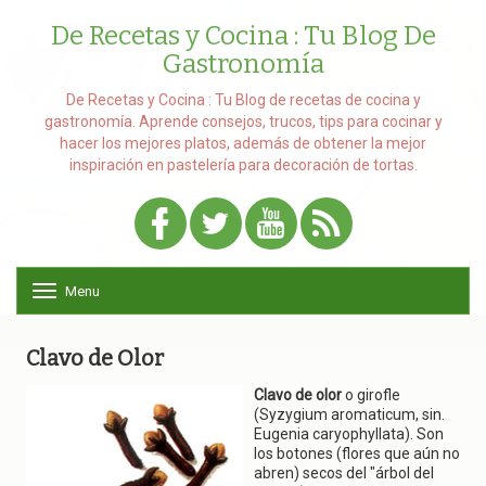
De Recetas y Cocina : Tu Blog De
Gastronomía
De Recetas y Cocina : Tu Blog de recetas de cocina y
gastronomía. Aprende consejos, trucos, tips para cocinar y
hacer los mejores platos, además de obtener la mejor
inspiración en pastelería para decoración de tortas.
Menu
T
o
g
g
Clavo de Olor
l
e
Clavo de olor
o girofle
n
(Syzygium aromaticum, sin.
a
Eugenia caryophyllata). Son
v
los botones (flores que aún no
i
abren) secos del "árbol del