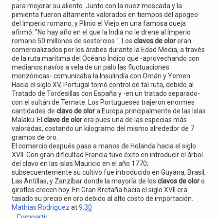
para mejorar su aliento. Junto con la nuez moscada y la
pimienta fueron altamente valorados en tiempos del apogeo
del Imperio romano, y Plinio el Viejo en una famosa queja
afirmó: "No hay año en el que la India no le drene al Imperio
romano 50 millones de sestercios ". Los
clavos de olor
eran
comercializados por los árabes durante la Edad Media, a través
de la ruta marítima del Océano Índico que -aprovechando con
medianos navíos a vela de un palo las fluctuaciones
monzónicas- comunicaba la Insulindia con Omán y Yemen.
Hacia el siglo XV, Portugal tomó control de tal ruta, debido al
Tratado de Tordesillas con España y -en un tratado separado-
con el sultán de Ternate. Los Portugueses trajeron enormes
cantidades de
clavo de olor
a Europa principalmente de las Islas
Malaku. El
clavo de olor
era pues una de las especias más
valoradas, costando un kilogramo del mismo alrededor de 7
gramos de oro.
El comercio después paso a manos de Holanda hacia el siglo
XVII. Con gran dificultad Francia tuvo éxito en introducir el árbol
del clavo en las islas Mauricio en el año 1770;
subsecuentemente su cultivo fue introducido en Guyana, Brasil,
Las Antillas, y Zanzíbar donde la mayoría de los
clavos de olor
o
girofles crecen hoy. En Gran Bretaña hacia el siglo XVII era
tasado su precio en oro debido al alto costo de importación.
Mathias Rodriguez
at
9:30
Compartir