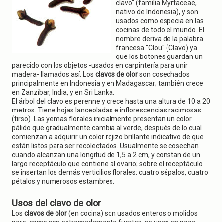
g
clavo" (familia Myrtaceae,
a
nativo de Indonesia), y son
t
usados como especia en las
i
cocinas de todo el mundo. El
o
nombre deriva de la palabra
n
francesa "Clou" (Clavo) ya
que los botones guardan un
parecido con los objetos -usados en carpintería para unir
madera- llamados así. Los
clavos de olor
son cosechados
principalmente en Indonesia y en Madagascar; también crece
en Zanzíbar, India, y en Sri Lanka.
El árbol del clavo es perenne y crece hasta una altura de 10 a 20
metros. Tiene hojas lanceoladas e inflorescencias racimosas
(tirso). Las yemas florales inicialmente presentan un color
pálido que gradualmente cambia al verde, después de lo cual
comienzan a adquirir un color rojizo brillante indicativo de que
están listos para ser recolectados. Usualmente se cosechan
cuando alcanzan una longitud de 1,5 a 2 cm, y constan de un
largo receptáculo que contiene al ovario; sobre el receptáculo
se insertan los demás verticilios florales: cuatro sépalos, cuatro
pétalos y numerosos estambres.
Usos del clavo de olor
Los
clavos de olor
(en cocina) son usados enteros o molidos