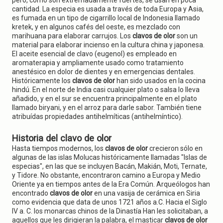
pero, como son extremadamente fuertes, se usan en poca
cantidad. La especia es usada a través de toda Europa y Asia,
es fumada en un tipo de cigarrillo local de Indonesia llamado
kretek, y en algunos cafés del oeste, es mezclado con
marihuana para elaborar carrujos. Los
clavos de olor
son un
material para elaborar incienso en la cultura china y japonesa.
El aceite esencial de clavo (eugenol) es empleado en
aromaterapia y ampliamente usado como tratamiento
anestésico en dolor de dientes y en emergencias dentales.
Históricamente los
clavos de olor
han sido usados en la cocina
hindú. En el norte de India casi cualquier plato o salsa lo lleva
añadido, y en el sur se encuentra principalmente en el plato
llamado biryani, y en el arroz para darle sabor. También tiene
atribuídas propiedades antihelmíticas (antihelmíntico).
Historia del clavo de olor
Hasta tiempos modernos, los
clavos de olor
crecieron sólo en
algunas de las islas Molucas históricamente llamadas "Islas de
especias", en las que se incluyen Bacán, Makián, Moti, Ternate,
y Tidore. No obstante, encontraron camino a Europa y Medio
Oriente ya en tiempos antes de la Era Común. Arqueólogos han
encontrado
clavos de olor
en una vasija de cerámica en Siria
como evidencia que data de unos 1721 años a.C. Hacia el Siglo
IV a. C. los monarcas chinos de la Dinastía Han les solicitaban, a
aquellos que les dirigieran la palabra, el masticar
clavos de olor