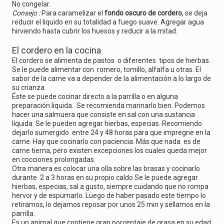
No congelar.
Consejo :
Para caramelizar el
fondo oscuro de cordero
, se deja
reducir el liquido en su totalidad a fuego suave. Agregar agua
hirviendo hasta cubrir los huesos y reducir a la mitad.
El cordero en la cocina
El cordero se alimenta de pastos o diferentes tipos de hierbas.
Se le puede alimentar con romero, tomillo, alfalfa u otras. El
sabor de la carne va a depender de la alimentación a lo largo de
su crianza.
Éste se puede cocinar directo a la parrilla o en alguna
preparación liquida. Se recomienda marinarlo bien. Podemos
hacer una salmuera que consiste en sal con una sustancia
líquida. Se le pueden agregar hierbas, especias. Recomiendo
dejarlo sumergido entre 24 y 48 horas para que impregne en la
carne. Hay que cocinarlo con paciencia. Más que nada es de
carne tierna, pero existen excepciones los cuales queda mejor
en cocciones prolongadas.
Otra manera es colocar una olla sobre las brasas y cocinarlo
durante 2 a 3 horas en su propio caldo Se le puede agregar
hierbas, especias, sal a gusto, siempre cuidando que no rompa
hervor y de espumarlo. Luego de haber pasado este tiempo lo
retiramos, lo dejamos reposar por unos 25 min y sellamos en la
parrilla.
Es un animal que contiene gran porcentaje de grasa en su edad