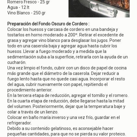
g
Romero Fresco - 25 gr
a
Agua - 12 lt
t
Vino Blanco - 250 gr
i
o
Preparación del Fondo Oscuro de Cordero :
n
Colocar los huesos y carcasa de cordero en una bandeja y
tostarlos en horno moderado a 200º. Retirar el excedente de
grasa y agregar vino blanco para desglasar los jugos. Poner
todo en una caserola baja y agregar agua hasta cubrir los
huesos. Llevar a fuego moderado y a medida que la
sedimentación suba a la superficie, retirarla con la ayuda de un
cucharón.
Una vez limpio el fondo, cubrir con un disco de papel de cocina
más grande que el diámetro de la caserola. Dejar reducir a
fuego lento hasta que no quede casi agua. Incorporar el resto
del agua, cubrir nuevamente con papel, repitiendo el
procedimiento anterior.
En la tercera etapa de reducción, agregar el tomillo y el romero.
En la cuarta etapa de reducción, debe llegarse hasta la mitad
del volumen. Posteriormente, dejar que la temperatura baje y
colar a través de un lienzo.
Colocar en baño maría inverso y una vez frío, guardar en el
refrigerador.
Debido a su contenido gelatinoso, es aconsejable hacer
pequeñas cantidades, para que no se pierda su valor proteico.