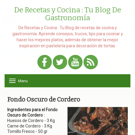
De Recetas y Cocina : Tu Blog De
Gastronomía
De Recetas y Cocina : Tu Blog de recetas de cocina y
gastronomía. Aprende consejos, trucos, tips para cocinar y
hacer los mejores platos, además de obtener la mejor
inspiración en pastelería para decoración de tortas.
Menu
T
o
g
g
Fondo Oscuro de Cordero
l
e
Ingredientes para el Fondo
n
Oscuro de Cordero :
a
Huesos de Cordero - 3 Kg
v
Carne de Cordero - 3 Kg
i
Tomillo Fresco - 50 gr