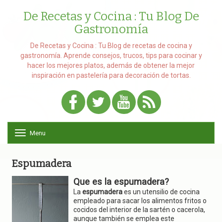
De Recetas y Cocina : Tu Blog De
Gastronomía
De Recetas y Cocina : Tu Blog de recetas de cocina y
gastronomía. Aprende consejos, trucos, tips para cocinar y
hacer los mejores platos, además de obtener la mejor
inspiración en pastelería para decoración de tortas.
Menu
T
o
g
g
Espumadera
l
e
Que es la espumadera?
n
La
espumadera
es un utensilio de cocina
a
empleado para sacar los alimentos fritos o
v
cocidos del interior de la sartén o cacerola,
i
aunque también se emplea este